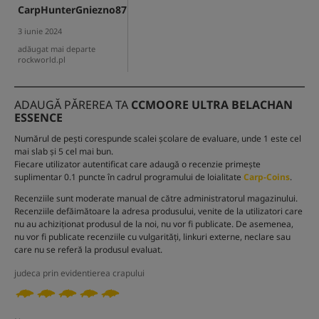
CarpHunterGniezno87
3 iunie 2024
adăugat mai departe
rockworld.pl
ADAUGĂ PĂREREA TA
CCMOORE ULTRA BELACHAN
ESSENCE
Numărul de pești corespunde scalei școlare de evaluare, unde 1 este cel
mai slab și 5 cel mai bun.
Fiecare utilizator autentificat care adaugă o recenzie primește
suplimentar 0.1 puncte în cadrul programului de loialitate
Carp-Coins
.
Recenziile sunt moderate manual de către administratorul magazinului.
Recenziile defăimătoare la adresa produsului, venite de la utilizatori care
nu au achiziționat produsul de la noi, nu vor fi publicate. De asemenea,
nu vor fi publicate recenziile cu vulgarități, linkuri externe, neclare sau
care nu se referă la produsul evaluat.
judeca prin evidentierea crapului