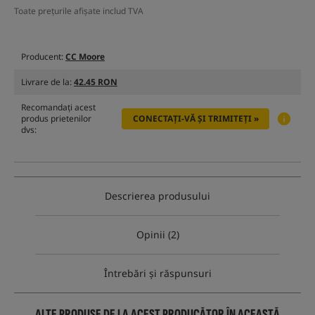
Toate prețurile afișate includ TVA
Producent:
CC Moore
Livrare de la:
42.45 RON
Recomandați acest
produs prietenilor
CONECTAȚI-VĂ ȘI TRIMITEȚI »
dvs:
Descrierea produsului
Opinii (2)
Întrebări și răspunsuri
ALTE PRODUSE DE LA ACEST PRODUCĂTOR ÎN ACEASTĂ