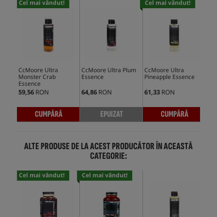
Cel mai vândut!
Cel mai vândut!
CcMoore Ultra
CcMoore Ultra Plum
CcMoore Ultra
CcM
Monster Crab
Essence
Pineapple Essence
Sal
Essence
59,56
RON
64,86
RON
61,33
RON
64,
CUMPĂRĂ
EPUIZAT
CUMPĂRĂ
ALTE PRODUSE DE LA ACEST PRODUCĂTOR ÎN ACEASTĂ
CATEGORIE:
Cel mai vândut!
Cel mai vândut!