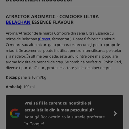
ATRACTOR AROMATIC - CCMOORE ULTRA
BELACHAN
ESSENCE FLAVOUR
Aromă/Atractor de la marca Ccmoore din seria Ultra Essence cu
miros de Belachan (
Creveți
fermentați). Poate fi folosit cu mixuri
Ccmoore sau alte mixuri gata preparate, precum și pentru propriile
mixuri. De asemenea, poate fi utilizat pentru intensificarea peletelor
și a nadelor. În ultima perioadă, este unul dintre cele mai populare
arome folosite de pescarii de crap. Se combină perfect cu Robin Red,
diverse tipuri de făinuri, proteine lactate și ulei de piper negru.
Dozaj:
până la 10 ml/kg
Ambalaj:
100 ml
Vrei să fii la curent cu noutățile și
actualitățile din lumea pescuitului?
Adaugă Rockworld.ro la sursele preferate
în Google!