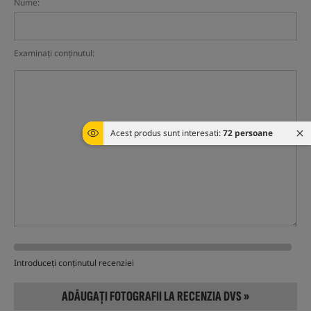
Nume:
Examinați conținutul:
Acest produs sunt interesati:
72 persoane
Introduceți conținutul recenziei
ADĂUGAȚI FOTOGRAFII LA RECENZIA DVS »