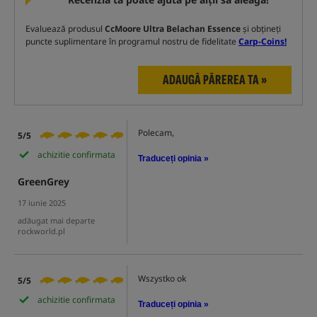
Evaluează produsul
CcMoore Ultra Belachan Essence
și obțineți
puncte suplimentare în programul nostru de fidelitate
Carp-Coins!
ADAUGĂ PĂREREA TA »
Polecam,
5/5
achizitie confirmata
Traduceți opinia »
GreenGrey
17 iunie 2025
adăugat mai departe
rockworld.pl
Wszystko ok
5/5
achizitie confirmata
Traduceți opinia »