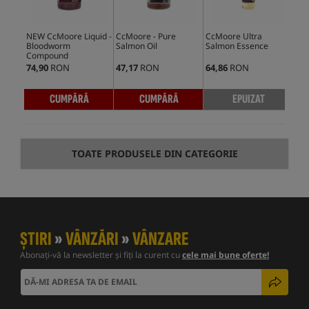
NEW CcMoore Liquid -
CcMoore - Pure
CcMoore Ultra
CcM
Bloodworm
Salmon Oil
Salmon Essence
Cr
Compound
Mil
74,90
RON
47,17
RON
64,86
RON
59,
CUMPĂRĂ
CUMPĂRĂ
EPUIZAT
TOATE PRODUSELE DIN CATEGORIE
ȘTIRI
»
VÂNZĂRI
»
VÂNZARE
Abonați-vă la newsletter și fiți la curent cu
cele mai bune oferte!