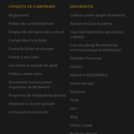
CONDIȚII DE CUMPĂRARE
INFORMAȚIE
Regulament
Câteva cuvinte despre Rockworld
Politica de confidențialitate
Rockworld Carp Academy
Dreptul de retragere din contract
Ziua internațională a pescuitului
crapului
Cumpărături la licitație
Cum să adaugi Rockworld pe
Costurile livrării produselor
ecranul principal al telefonului?
Puncte Carp Coins
Întrebări frecvente
Securitate și metode de plată
Contact
Politica cookie-urilor
Muncă în ROCKWORLD
Rezultatele Concursurilor+
Harta site-ului
organizate de Rockworld
Dicţionar
Programul de Fidelitate Rockworld
Filme
Weekend cu livrare gratuită
Știri
Urmărește-ți comenzile
Blog
Sfaturi rapide
Produse retrase