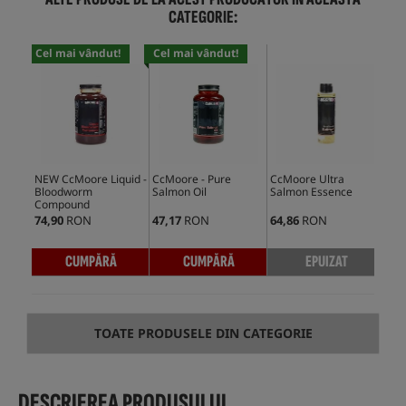
CATEGORIE:
Cel mai vândut!
Cel mai vândut!
NEW CcMoore Liquid -
CcMoore - Pure
CcMoore Ultra
CcM
Bloodworm
Salmon Oil
Salmon Essence
Cr
Compound
Mil
74,90
RON
47,17
RON
64,86
RON
59,
CUMPĂRĂ
CUMPĂRĂ
EPUIZAT
TOATE PRODUSELE DIN CATEGORIE
DESCRIEREA PRODUSULUI