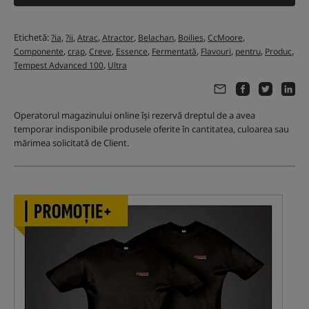
Etichetă:
,
,
,
,
,
,
,
?ia
?ii
Atrac
Atractor
Belachan
Boilies
CcMoore
,
,
,
,
,
,
,
,
Componente
crap
Creve
Essence
Fermentată
Flavouri
pentru
Produc
,
Tempest Advanced 100
Ultra
Operatorul magazinului online își rezervă dreptul de a avea
temporar indisponibile produsele oferite în cantitatea, culoarea sau
mărimea solicitată de Client.