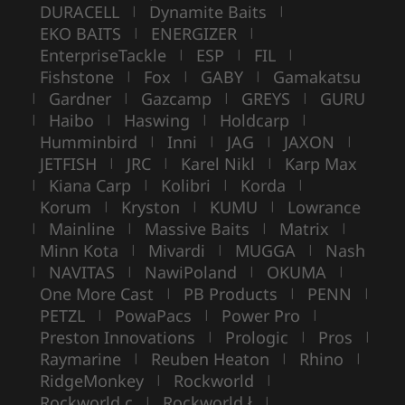
DURACELL
Dynamite Baits
|
|
EKO BAITS
ENERGIZER
|
|
EnterpriseTackle
ESP
FIL
|
|
|
Fishstone
Fox
GABY
Gamakatsu
|
|
|
Gardner
Gazcamp
GREYS
GURU
|
|
|
|
Haibo
Haswing
Holdcarp
|
|
|
|
Humminbird
Inni
JAG
JAXON
|
|
|
|
JETFISH
JRC
Karel Nikl
Karp Max
|
|
|
Kiana Carp
Kolibri
Korda
|
|
|
|
Korum
Kryston
KUMU
Lowrance
|
|
|
Mainline
Massive Baits
Matrix
|
|
|
|
Minn Kota
Mivardi
MUGGA
Nash
|
|
|
NAVITAS
NawiPoland
OKUMA
|
|
|
|
One More Cast
PB Products
PENN
|
|
|
PETZL
PowaPacs
Power Pro
|
|
|
Preston Innovations
Prologic
Pros
|
|
|
Raymarine
Reuben Heaton
Rhino
|
|
|
RidgeMonkey
Rockworld
|
|
Rockworld c
Rockworld ł
|
|