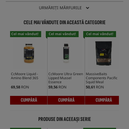
URMĂRIȚI MĂRFURILE
CELE MAI VÂNDUTE DIN ACEASTĂ CATEGORIE
Cel mai vândut!
Cel mai vândut!
Cel mai vândut!
Cel
CcMoore Liquid -
CcMoore Ultra Green
MassiveBaits
Mas
Amino Blend 365
Lipped Mussel
Components Pacific
Com
Essence
Squid Meal
de 
69,58
RON
59,56
RON
50,61
RON
20,
CUMPĂRĂ
CUMPĂRĂ
CUMPĂRĂ
PRODUSE DIN ACEEAȘI SERIE