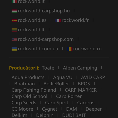
rockworld.it
|
rockworld-carpshop.hu
|
rockworld.es
rockworld.fr
|
|
rockworld.lt
|
rockworld-carpshop.com
|
rockworld.com.ua
rockworld.ro
|
Producătorii:
Toate
Alpen Camping
|
|
Aqua Products
Aqua VU
AVID CARP
|
|
Boatman
BoilieRoller
BROS
|
|
|
|
Carp Fishing Poland
CARP MARKER
|
|
Carp Old School
Carp Porter
|
|
Carp Seeds
Carp Spirit
Carprus
|
|
|
CC Moore
Cygnet
DAM
Deeper
|
|
|
|
Delkim
Delphin
DUDI BAIT
|
|
|