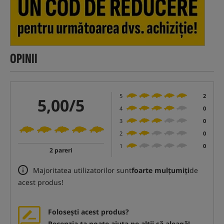
OPINII
5
2
5,00/5
4
0
3
0
2
0
1
0
2 pareri
Majoritatea utilizatorilor sunt
foarte mulțumiți
de
acest produs!
Folosești acest produs?
Recenzia ta poate ajuta pe alții să aleagă!