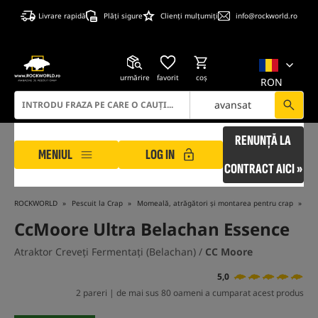
Livrare rapidă
Plăți sigure
Clienți mulțumiți
info@rockworld.ro
urmărire
favorit
coş
RON
avansat
RENUNȚĂ LA
MENIUL
LOG IN
CONTRACT AICI »
ROCKWORLD
Pescuit la Crap
Momeală, atrăgători și montarea pentru crap
Co
CcMoore Ultra Belachan Essence
Atraktor Creveți Fermentați (Belachan) /
CC Moore
5,0
2 pareri | de mai sus 80 oameni a cumparat acest produs