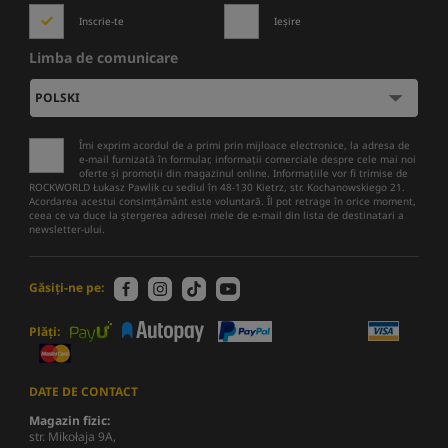
Inscrie-te
Ieșire
Limba de comunicare
Îmi exprim acordul de a primi prin mijloace electronice, la adresa de
e-mail furnizată în formular, informații comerciale despre cele mai noi
oferte și promoții din magazinul online. Informațiile vor fi trimise de
ROCKWORLD Łukasz Pawlik cu sediul în 48-130 Kietrz, str. Kochanowskiego 21.
Acordarea acestui consimțământ este voluntară. Îl pot retrage în orice moment,
ceea ce va duce la ștergerea adresei mele de e-mail din lista de destinatari a
newsletter-ului.
Găsiți-ne pe:
Plăți:
DATE DE CONTACT
Magazin fizic:
str. Mikołaja 9A,