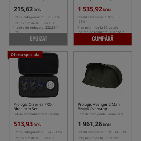
215,62
1 535,92
RON
RON
Pretul categoriei:
236,29
/ -9%
Pretul categoriei:
1 937,63
/
-21%
Preț minim de la 30 de zile
înainte de reducere: 222.86 /
Preț minim de la 30 de zile
-3%
înainte de reducere: 1587.55 /
-3%
EPUIZAT
CUMPĂRĂ
Oferta speciala
Prologic C-Series PRO
Prologic Avenger 2 Man
Bitealarm Set
Bivvy&Overwrap
Set de semnalizatoare de mușcături cu centrală și lampă
Cort de crap pentru două persoane cu husă
513,93
1 961,26
RON
RON
Pretul categoriei:
590,74
/ -13%
Pretul categoriei:
1 988,44
/ -1%
Preț minim de la 30 de zile
Preț minim de la 30 de zile