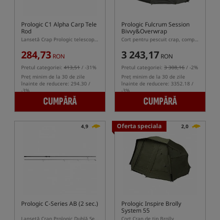
Prologic C1 Alpha Carp Tele
Prologic Fulcrum Session
Rod
Bivvy&Overwrap
Lansetă Crap Prologic telescopică
Cort pentru pescuit crap, complet cu husă
284,73
3 243,17
RON
RON
Pretul categoriei:
413,51
/ -31%
Pretul categoriei:
3 308,16
/ -2%
Preț minim de la 30 de zile
Preț minim de la 30 de zile
înainte de reducere: 294.30 /
înainte de reducere: 3352.18 /
-3%
-3%
CUMPĂRĂ
CUMPĂRĂ
Oferta speciala
4,9
2,0
Prologic C-Series AB (2 sec.)
Prologic Inspire Brolly
System 55
Lansetă Crap Prologic Dublă Segmenți
Cort Crap de tip Brolly