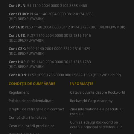
Cont PLN:
51 1140 2004 0000 3102 3558 4460
Cont EURO:
PL64 1140 2004 0000 3812 0174 2683
(BIC: BREXPLPWMBK)
Cont GB:
PL63 1140 2004 0000 3112 0174 3723 (BIC: BREXPLPWMBK)
Cont USD:
PL37 1140 2004 0000 3012 1316 1916
(BIC: BREXPLPWMBK)
Cont CZK:
PL02 1140 2004 0000 3312 1316 1429
(BIC: BREXPLPWMBK)
Cont HUF:
PL39 1140 2004 0000 3012 1316 1783
(BIC: BREXPLPWMBK)
Cont RON:
PL52 1090 1766 0000 0001 5822 1550 (BIC: WBKPPLPP)
CONDIȚII DE CUMPĂRARE
INFORMAȚIE
Regulament
Câteva cuvinte despre Rockworld
Politica de confidențialitate
Rockworld Carp Academy
Dreptul de retragere din contract
Ziua internațională a pescuitului
crapului
Cumpărături la licitație
Cum să adaugi Rockworld pe
Costurile livrării produselor
ecranul principal al telefonului?