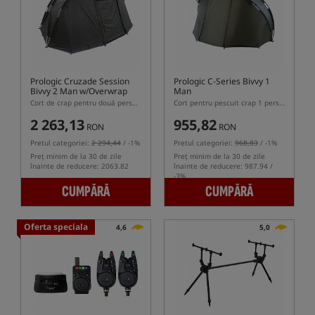
Prologic Cruzade Session
Prologic C-Series Bivvy 1
Bivvy 2 Man w/Overwrap
Man
Cort de crap pentru două persoane cu husă
Cort pentru pescuit crap 1 persoană
2 263,13
955,82
RON
RON
Pretul categoriei:
2 294,44
/ -1%
Pretul categoriei:
968,83
/ -1%
Preț minim de la 30 de zile
Preț minim de la 30 de zile
înainte de reducere: 2063.82
înainte de reducere: 987.94 /
-3%
CUMPĂRĂ
CUMPĂRĂ
Oferta speciala
4,6
5,0