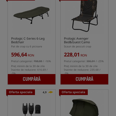
Prologic C-Series 6-Leg
Prologic Avenger
Bedchair
Bed&Guest Camo
Pat de crap cu 6 picioare
Scaun de pescuit crap
596,64
228,01
RON
RON
Pretul categoriei:
708,88
/ -16%
Pretul categoriei:
306,01
/ -25%
Preț minim de la 30 de zile
Preț minim de la 30 de zile
înainte de reducere: 616.69 /
înainte de reducere: 235.68 /
-3%
-3%
CUMPĂRĂ
CUMPĂRĂ
Oferta speciala
Oferta speciala
4,9