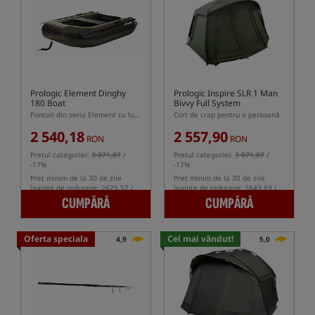
Prologic Element Dinghy
Prologic Inspire SLR 1 Man
180 Boat
Bivvy Full System
Ponton din seria Element cu lungimea de 180cm
Cort de crap pentru o persoană
2 540,18
2 557,90
RON
RON
Pretul categoriei:
3 071,87
/
Pretul categoriei:
3 071,87
/
-17%
-17%
Preț minim de la 30 de zile
Preț minim de la 30 de zile
înainte de reducere: 2625.57 /
înainte de reducere: 2643.89 /
-3%
-3%
CUMPĂRĂ
CUMPĂRĂ
Oferta speciala
Cel mai vândut!
4,9
5,0