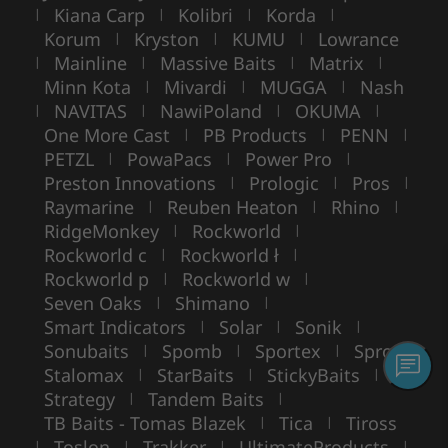
Kiana Carp
Kolibri
Korda
|
|
|
|
Korum
Kryston
KUMU
Lowrance
|
|
|
Mainline
Massive Baits
Matrix
|
|
|
|
Minn Kota
Mivardi
MUGGA
Nash
|
|
|
NAVITAS
NawiPoland
OKUMA
|
|
|
|
One More Cast
PB Products
PENN
|
|
|
PETZL
PowaPacs
Power Pro
|
|
|
Preston Innovations
Prologic
Pros
|
|
|
Raymarine
Reuben Heaton
Rhino
|
|
|
RidgeMonkey
Rockworld
|
|
Rockworld c
Rockworld ł
|
|
Rockworld p
Rockworld w
|
|
Seven Oaks
Shimano
|
|
Smart Indicators
Solar
Sonik
|
|
|
Sonubaits
Spomb
Sportex
Spro
|
|
|
|
Stalomax
StarBaits
StickyBaits
|
|
|
Strategy
Tandem Baits
|
|
TB Baits - Tomas Blazek
Tica
Tiross
|
|
Toslon
Trakker
UltimateProducts
|
|
|
|