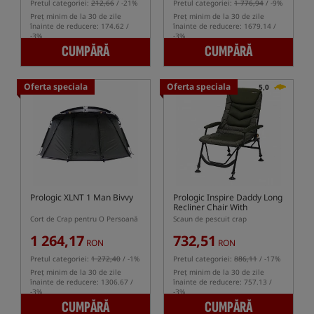
Pretul categoriei:
212,66
/ -21%
Pretul categoriei:
1 776,94
/ -9%
Preț minim de la 30 de zile
Preț minim de la 30 de zile
înainte de reducere: 174.62 /
înainte de reducere: 1679.14 /
-3%
-3%
CUMPĂRĂ
CUMPĂRĂ
Oferta speciala
Oferta speciala
5,0
Prologic XLNT 1 Man Bivvy
Prologic Inspire Daddy Long
Recliner Chair With
Armrests
Cort de Crap pentru O Persoană
Scaun de pescuit crap
1 264,17
732,51
RON
RON
Pretul categoriei:
1 272,40
/ -1%
Pretul categoriei:
886,11
/ -17%
Preț minim de la 30 de zile
Preț minim de la 30 de zile
înainte de reducere: 1306.67 /
înainte de reducere: 757.13 /
-3%
-3%
CUMPĂRĂ
CUMPĂRĂ