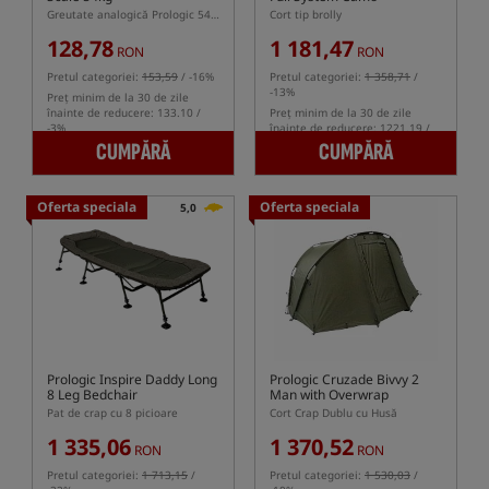
Greutate analogică Prologic 54kg
Cort tip brolly
128,78
1 181,47
RON
RON
Pretul categoriei:
153,59
/ -16%
Pretul categoriei:
1 358,71
/
-13%
Preț minim de la 30 de zile
înainte de reducere: 133.10 /
Preț minim de la 30 de zile
-3%
înainte de reducere: 1221.19 /
-3%
CUMPĂRĂ
CUMPĂRĂ
Oferta speciala
Oferta speciala
5,0
Prologic Inspire Daddy Long
Prologic Cruzade Bivvy 2
8 Leg Bedchair
Man with Overwrap
Pat de crap cu 8 picioare
Cort Crap Dublu cu Husă
1 335,06
1 370,52
RON
RON
Pretul categoriei:
1 713,15
/
Pretul categoriei:
1 530,03
/