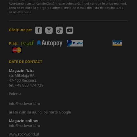
Acordarea acestui consimțământ este voluntară. Îl pot retrage în orice moment,
ceea ce va duce la ștergerea adresei mele de e-mail din lista de destinatari a
newsletter-ului.
Găsiți-ne pe:
Plăți:
DATE DE CONTACT
Magazin fizic:
str. Mikołaja 9A,
47-400 Racibórz
tel. +48 883 474 729
Polonia
info@rockworld.ro
arată cum să ajungi pe harta Google
Magazin online:
info@rockworld.ro
www.rockworld.pl