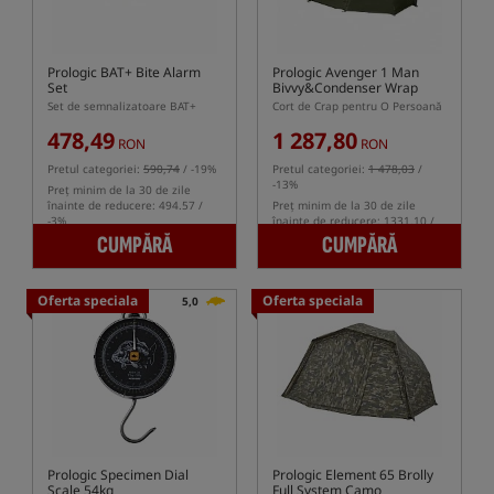
Prologic BAT+ Bite Alarm
Prologic Avenger 1 Man
Set
Bivvy&Condenser Wrap
Set de semnalizatoare BAT+
Cort de Crap pentru O Persoană
478,49
1 287,80
RON
RON
Pretul categoriei:
590,74
/ -19%
Pretul categoriei:
1 478,03
/
-13%
Preț minim de la 30 de zile
înainte de reducere: 494.57 /
Preț minim de la 30 de zile
-3%
înainte de reducere: 1331.10 /
-3%
CUMPĂRĂ
CUMPĂRĂ
Oferta speciala
Oferta speciala
5,0
Prologic Specimen Dial
Prologic Element 65 Brolly
Scale 54kg
Full System Camo