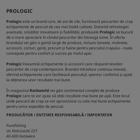
PROLOGIC
Prologic
este un brand care, de ani de zile, furnizează pescarilor de crap
echipamente de pescuit de cea mai înaltă calitate. Datorită tehnologiei
avansate, soluțiilor inovatoare și fiabilității, produsele
Prologic
se bucură
de o mare apreciere în rândul pescarilor din întreaga lume. În oferta
brandului vei găsi o gamă largă de produse, inclusiv lansete, mulinete,
accesorii, corturi, genți, precum și haine pentru pescuitul crapului – toate
concepute pentru confort și succes pe malul apei.
Prologic
înseamnă echipamente și accesorii care răspund nevoilor
pescarilor de crap contemporani. Brandul introduce continuu inovații,
oferind echipamente care facilitează pescuitul, sporesc confortul și ajută
la obținerea unor rezultate mai bune.
În magazinul
Rockworld
vei găsi sortimentul complet de produse
Prologic
care te vor ajuta să obții rezultate mai bune pe apă. Este locul
unde pescarii de crap se vor aproviziona cu cele mai bune echipamente
pentru orice expediție de pescuit.
PRODUCĂTOR / ENTITATE RESPONSABILĂ / IMPORTATOR
Purefishing
str. Kościuszki 227
40-600 Katowice