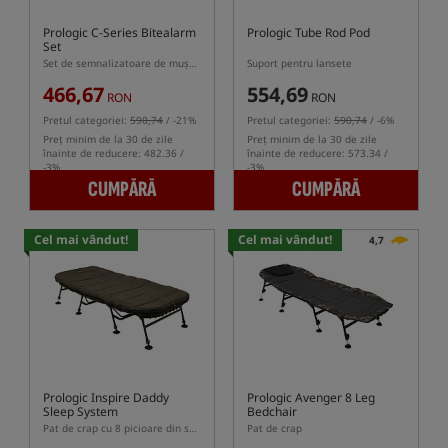
Prologic C-Series Bitealarm
Prologic Tube Rod Pod
Set
Set de semnalizatoare de mușcături cu centrală și lampă
Suport pentru lansete
466,67
554,69
RON
RON
Pretul categoriei:
590,74
/ -21%
Pretul categoriei:
590,74
/ -6%
Preț minim de la 30 de zile
Preț minim de la 30 de zile
înainte de reducere: 482.36 /
înainte de reducere: 573.34 /
-3%
-3%
CUMPĂRĂ
CUMPĂRĂ
Cel mai vândut!
Cel mai vândut!
4,7
Prologic Inspire Daddy
Prologic Avenger 8 Leg
Sleep System
Bedchair
Pat de crap cu 8 picioare din seria Inspire
Pat de crap