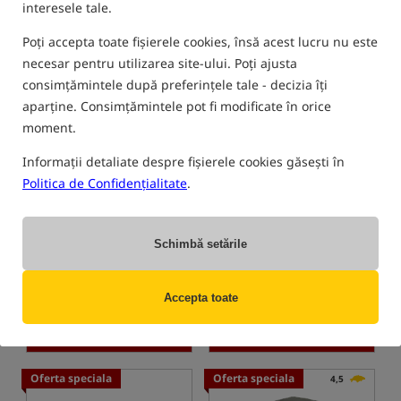
CUMPĂRĂ
CUMPĂRĂ
interesele tale.
Poți accepta toate fișierele cookies, însă acest lucru nu este
Oferta speciala
Oferta speciala
5,0
5,0
necesar pentru utilizarea site-ului. Poți ajusta
consimțămintele după preferințele tale - decizia îți
aparține. Consimțămintele pot fi modificate în orice
moment.
Informații detaliate despre fișierele cookies găsești în
Politica de Confidențialitate
.
Prologic K1 Mini Hanger
Prologic C-Series Bivvy 2
Chain Set
Man
Agățători
Cort de crap pentru 2 persoane
235,11
1 051,51
Schimbă setările
RON
RON
Pretul categoriei:
265,84
/ -12%
Pretul categoriei:
1 299,64
/
-19%
Preț minim de la 30 de zile
Accepta toate
înainte de reducere: 243.01 /
Preț minim de la 30 de zile
-3%
înainte de reducere: 1086.86 /
-3%
CUMPĂRĂ
CUMPĂRĂ
Oferta speciala
Oferta speciala
4,5