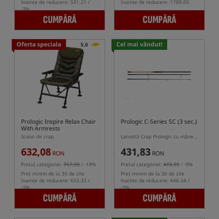
înainte de reducere: 531.21 /
înainte de reducere: 1789.05
-3%
CUMPĂRĂ
CUMPĂRĂ
Oferta speciala
Cel mai vândut!
5,0
Prologic Inspire Relax Chair
Prologic C-Series SC (3 sec.)
With Armrests
Scaun de crap
Lansetă Crap Prologic cu mâner din plută, versiunea în trei segmente
632,08
431,83
RON
RON
Pretul categoriei:
767,98
/ -18%
Pretul categoriei:
472,59
/ -9%
Preț minim de la 30 de zile
Preț minim de la 30 de zile
înainte de reducere: 653.33 /
înainte de reducere: 446.34 /
-3%
-3%
CUMPĂRĂ
CUMPĂRĂ