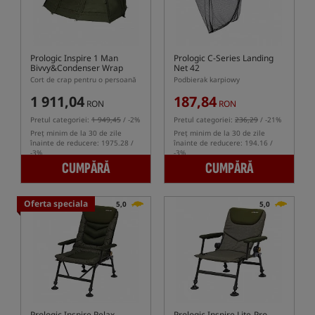
Prologic Inspire 1 Man
Prologic C-Series Landing
Bivvy&Condenser Wrap
Net 42
Cort de crap pentru o persoană
Podbierak karpiowy
1 911,04
187,84
RON
RON
Pretul categoriei:
1 949,45
/ -2%
Pretul categoriei:
236,29
/ -21%
Preț minim de la 30 de zile
Preț minim de la 30 de zile
înainte de reducere: 1975.28 /
înainte de reducere: 194.16 /
-3%
-3%
CUMPĂRĂ
CUMPĂRĂ
Oferta speciala
5,0
5,0
Prologic Inspire Relax
Prologic Inspire Lite-Pro