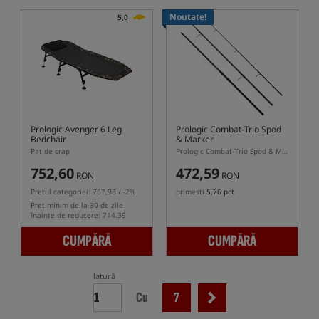
Noutate!
5,0
Prologic Avenger 6 Leg
Prologic Combat-Trio Spod
Bedchair
& Marker
Pat de crap
Prologic Combat-Trio Spod & Marker – lansetă în trei secțiuni pentru spod și marker
752,60
472,59
RON
RON
Pretul categoriei:
767,98
/ -2%
primesti
5,76 pct
Preț minim de la 30 de zile
înainte de reducere: 714.39
CUMPĂRĂ
CUMPĂRĂ
latură
Cu
7