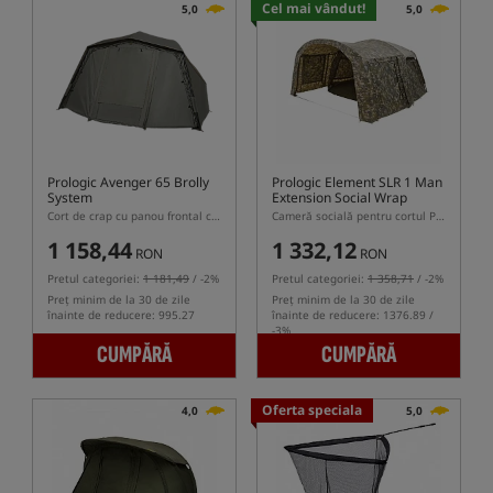
Cel mai vândut!
5,0
5,0
Prologic Avenger 65 Brolly
Prologic Element SLR 1 Man
System
Extension Social Wrap
Camo
Cort de crap cu panou frontal complet
Cameră socială pentru cortul Prologic Element SLR 1 Man Bivvy CAMO
1 158,44
1 332,12
RON
RON
Pretul categoriei:
1 181,49
/ -2%
Pretul categoriei:
1 358,71
/ -2%
Preț minim de la 30 de zile
Preț minim de la 30 de zile
înainte de reducere: 995.27
înainte de reducere: 1376.89 /
-3%
CUMPĂRĂ
CUMPĂRĂ
Oferta speciala
4,0
5,0