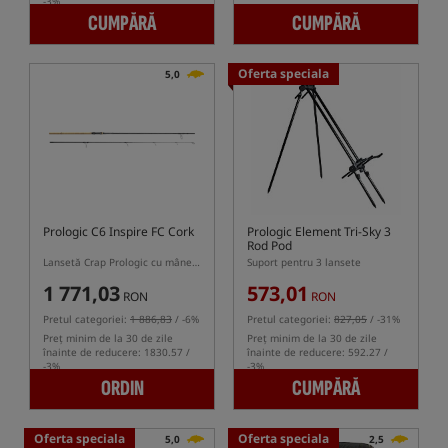
-3%
CUMPĂRĂ
CUMPĂRĂ
Oferta speciala
5,0
Prologic C6 Inspire FC Cork
Prologic Element Tri-Sky 3
Rod Pod
Lansetă Crap Prologic cu mâner din plută
Suport pentru 3 lansete
1 771,03
573,01
RON
RON
Pretul categoriei:
1 886,83
/ -6%
Pretul categoriei:
827,05
/ -31%
Preț minim de la 30 de zile
Preț minim de la 30 de zile
înainte de reducere: 1830.57 /
înainte de reducere: 592.27 /
-3%
-3%
ORDIN
CUMPĂRĂ
Oferta speciala
Oferta speciala
5,0
2,5