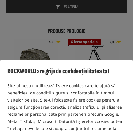
FILTRU
PRODUSE PROLOGIC
Oferta speciala
5,0
5,0
ROCKWORLD are grijă de confidențialitatea ta!
Site-ul nostru utilizează fișiere cookies care te ajută să
Prologic Element SLR 1 Man
Prologic Tri Sky Pod 3 Rod
beneficiezi de condiții sigure și confortabile în timpul
Bivvy Camo
Cort de crap pentru 1 persoană
Rod Pod pentru 3 lansete
vizitelor pe site. Site-ul folosește fișiere cookies pentru a
2 316,29
661,62
asigura funcționarea corectă, analiza traficului și afișarea
RON
RON
reclamelor personalizate prin parteneri precum Google,
Pretul categoriei:
2 362,97
/ -2%
Pretul categoriei:
767,98
/ -14%
Preț minim de la 30 de zile
Preț minim de la 30 de zile
Meta, TikTok și Microsoft. Datorită fișierelor cookies putem
înainte de reducere: 2394.15 /
înainte de reducere: 683.86 /
înțelege nevoile tale și adapta conținutul reclamelor la
-3%
-3%