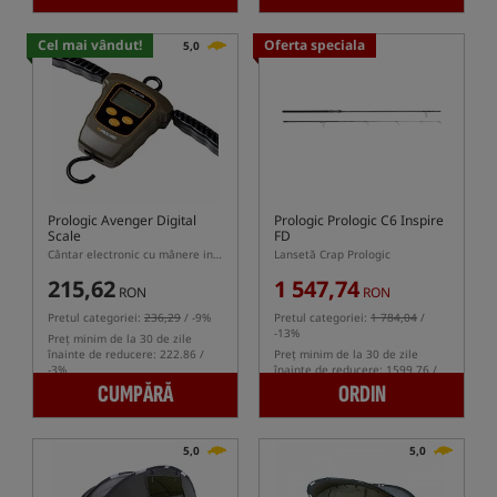
Cel mai vândut!
Oferta speciala
5,0
Prologic Avenger Digital
Prologic Prologic C6 Inspire
Scale
FD
Cântar electronic cu mânere integrate
Lansetă Crap Prologic
215,62
1 547,74
RON
RON
Pretul categoriei:
236,29
/ -9%
Pretul categoriei:
1 784,04
/
-13%
Preț minim de la 30 de zile
înainte de reducere: 222.86 /
Preț minim de la 30 de zile
-3%
înainte de reducere: 1599.76 /
-3%
CUMPĂRĂ
ORDIN
5,0
5,0