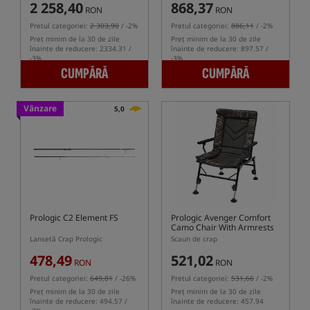
2 258,40
868,37
RON
RON
Pretul categoriei:
2 303,90
/ -2%
Pretul categoriei:
886,11
/ -2%
Preț minim de la 30 de zile
Preț minim de la 30 de zile
înainte de reducere: 2334.31 /
înainte de reducere: 897.57 /
-3%
-3%
CUMPĂRĂ
CUMPĂRĂ
Vânzare
5,0
Prologic C2 Element FS
Prologic Avenger Comfort
Camo Chair With Armrests
Lansetă Crap Prologic
Scaun de crap
478,49
521,02
RON
RON
Pretul categoriei:
649,81
/ -26%
Pretul categoriei:
531,66
/ -2%
Preț minim de la 30 de zile
Preț minim de la 30 de zile
înainte de reducere: 494.57 /
înainte de reducere: 457.94