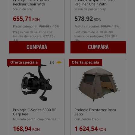
Recliner Chair With
Recliner Chair With
Armrests
Armrests
Scaun de crap
Scaun de pescuit crap
655,71
578,92
RON
RON
Pretul categoriei:
767,98
/ -15%
Pretul categoriei:
590,74
/ -2%
Preț minim de la 30 de zile
Preț minim de la 30 de zile
înainte de reducere: 677.75 /
înainte de reducere: 598.38 /
-3%
-3%
CUMPĂRĂ
CUMPĂRĂ
Oferta speciala
Oferta speciala
5,0
Prologic C-Series 6000 BF
Prologic Firestarter Insta
Carp Reel
Zebo
Mulineta pentru crap C-Series cu rulare liberă
Cort pentru Crapi
168,94
1 624,54
RON
RON