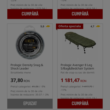
-22%
-10%
Preț minim de la 30 de zile
Preț minim de la 30 de zile
înainte de reducere: 1379.94 /
înainte de reducere: 1416.58 /
-3%
-3%
CUMPĂRĂ
CUMPĂRĂ
Oferta speciala
5,0
4,7
Prologic Density Snag &
Prologic Avenger 8 Leg
Shock Leader
S/Bag&Bedchair System
Strzałówka mono
Pat de crap cu sac de dormit
37,80
1 181,47
RON
RON
Pretul categoriei:
41,36
/ -9%
Pretul categoriei:
1 417,79
/
-17%
Preț minim de la 30 de zile
înainte de reducere: 39.07 / -3%
Preț minim de la 30 de zile
înainte de reducere: 1221.19 /
-3%
EPUIZAT
CUMPĂRĂ