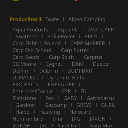
Producătorii:
Toate
Alpen Camping
|
|
Aqua Products
Aqua VU
AVID CARP
|
|
Boatman
BoilieRoller
BROS
|
|
|
|
Carp Fishing Poland
CARP MARKER
|
|
Carp Old School
Carp Porter
|
|
Carp Seeds
Carp Spirit
Carprus
|
|
|
CC Moore
Cygnet
DAM
Deeper
|
|
|
|
Delkim
Delphin
DUDI BAIT
|
|
|
DURACELL
Dynamite Baits
|
|
EKO BAITS
ENERGIZER
|
|
EnterpriseTackle
ESP
FIL
|
|
|
Fishstone
Fox
GABY
Gamakatsu
|
|
|
Gardner
Gazcamp
GREYS
GURU
|
|
|
|
Haibo
Haswing
Holdcarp
|
|
|
|
Humminbird
Inni
JAG
JAXON
|
|
|
|
JETFISH
JRC
Karel Nikl
Karp Max
|
|
|