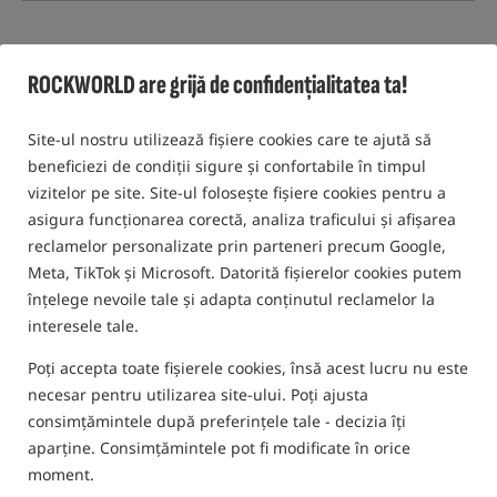
Alătură-te Rockworld – cel mai
ROCKWORLD are grijă de confidențialitatea ta!
bun Magazin pentru Pescuit la
Crap din Polonia (și nu numai)
Site-ul nostru utilizează fișiere cookies care te ajută să
Dacă pescuitul la crap este pentru tine un stil de viață, iar contactul
beneficiezi de condiții sigure și confortabile în timpul
cu oamenii îți aduce bucurie – ești în locul potrivit. La Rockworld
vizitelor pe site. Site-ul folosește fișiere cookies pentru a
combinăm pasiunea pentru meșteșugul pescuitului cu o servire
asigura funcționarea corectă, analiza traficului și afișarea
profesională și vânzări moderne. Căutăm persoane care vor să se
dezvolte, să își asume responsabilitatea pentru rezultate și să aibă
reclamelor personalizate prin parteneri precum Google,
un impact real asupra experienței Clienților noștri.
Meta, TikTok și Microsoft. Datorită fișierelor cookies putem
De ce merită?
înțelege nevoile tale și adapta conținutul reclamelor la
interesele tale.
Pasiune + Profesie:
lucrăm zilnic cu echipamente despre care
alții doar citesc.
Poți accepta toate fișierele cookies, însă acest lucru nu este
necesar pentru utilizarea site-ului. Poți ajusta
Echipă și atmosferă:
o echipă tânără și prietenoasă unde
contează rezultatul, respectul și o energie bună.
consimțămintele după preferințele tale - decizia îți
aparține. Consimțămintele pot fi modificate în orice
Ritmul de lucru prietenos cu viața:
weekend prelungit la
moment.
două săptămâni (4/6 zile), ore flexibile în depozit și, în anumite