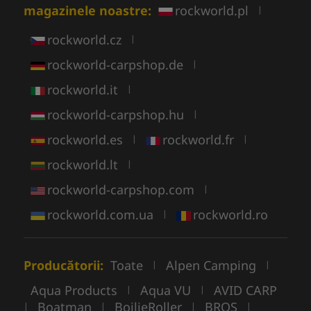
magazinele noastre:
rockworld.pl
|
rockworld.cz
|
rockworld-carpshop.de
|
rockworld.it
|
rockworld-carpshop.hu
|
rockworld.es
rockworld.fr
|
|
rockworld.lt
|
rockworld-carpshop.com
|
rockworld.com.ua
rockworld.ro
|
Producătorii:
Toate
Alpen Camping
|
|
Aqua Products
Aqua VU
AVID CARP
|
|
Boatman
BoilieRoller
BROS
|
|
|
|