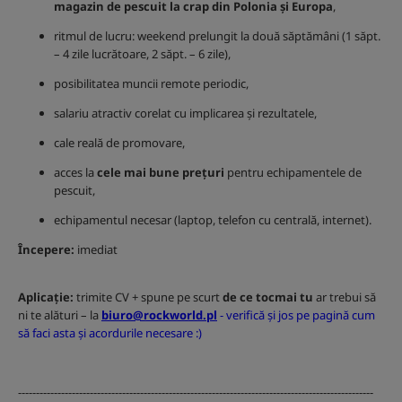
magazin de pescuit la crap din Polonia și Europa
,
ritmul de lucru: weekend prelungit la două săptămâni (1 săpt.
– 4 zile lucrătoare, 2 săpt. – 6 zile),
posibilitatea muncii remote periodic,
salariu atractiv corelat cu implicarea și rezultatele,
cale reală de promovare,
acces la
cele mai bune prețuri
pentru echipamentele de
pescuit,
echipamentul necesar (laptop, telefon cu centrală, internet).
Începere:
imediat
Aplicație:
trimite CV + spune pe scurt
de ce tocmai tu
ar trebui să
ni te alături – la
biuro@rockworld.pl
-
verifică și jos pe pagină cum
să faci asta și acordurile necesare :)
---------------------------------------------------------------------------------------------------