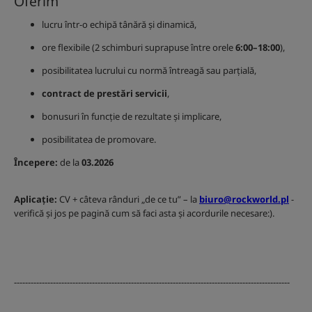
Oferim
lucru într-o echipă tânără și dinamică,
ore flexibile (2 schimburi suprapuse între orele
6:00–18:00
),
posibilitatea lucrului cu normă întreagă sau parțială,
contract de prestări servicii
,
bonusuri în funcție de rezultate și implicare,
posibilitatea de promovare.
Începere:
de la
03.2026
Aplicație:
CV + câteva rânduri „de ce tu” – la
biuro@rockworld.pl
-
verifică și jos pe pagină cum să faci asta și acordurile necesare:).
---------------------------------------------------------------------------------------------------