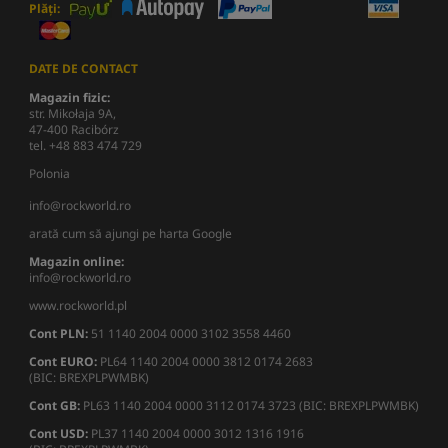
Plăți:
DATE DE CONTACT
Magazin fizic:
str. Mikołaja 9A,
47-400 Racibórz
tel. +48 883 474 729
Polonia
info@rockworld.ro
arată cum să ajungi pe harta Google
Magazin online:
info@rockworld.ro
www.rockworld.pl
Cont PLN:
51 1140 2004 0000 3102 3558 4460
Cont EURO:
PL64 1140 2004 0000 3812 0174 2683
(BIC: BREXPLPWMBK)
Cont GB:
PL63 1140 2004 0000 3112 0174 3723 (BIC: BREXPLPWMBK)
Cont USD:
PL37 1140 2004 0000 3012 1316 1916