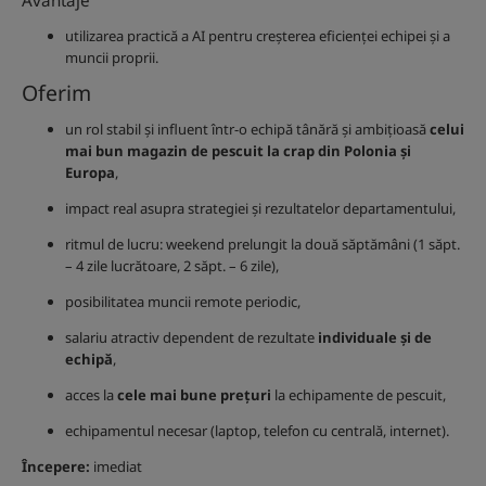
Avantaje
utilizarea practică a AI pentru creșterea eficienței echipei și a
muncii proprii.
Oferim
un rol stabil și influent într-o echipă tânără și ambițioasă
celui
mai bun magazin de pescuit la crap din Polonia și
Europa
,
impact real asupra strategiei și rezultatelor departamentului,
ritmul de lucru: weekend prelungit la două săptămâni (1 săpt.
– 4 zile lucrătoare, 2 săpt. – 6 zile),
posibilitatea muncii remote periodic,
salariu atractiv dependent de rezultate
individuale și de
echipă
,
acces la
cele mai bune prețuri
la echipamente de pescuit,
echipamentul necesar (laptop, telefon cu centrală, internet).
Începere:
imediat