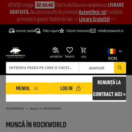
ATENŢIE! stânga:
02:45:40
Este în desfășurare campania cu
LIVRARE
GRATUITĂ.
Nu uita să profiți de promoție
Autentifică-te!
Condițiile
promoției le găsești făcând clic aici >>
Livrare Gratuită!
<<
Livrare rapidă
Plăți sigure
Clienți mulțumiți
info@rockworld.ro
urmărire
favorit
coş
RON
avansat
RENUNȚĂ LA
MENIUL
LOG IN
CONTRACT AICI »
ROCKWORLD
Muncă în ROCKWORLD
MUNCĂ ÎN ROCKWORLD