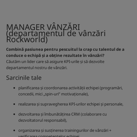
MANAGER VÂNZĂRI
(departamentul de vânzări
Rockworld)
Combină pasiunea pentru pescuitul la crap cu talentul de a
conduce o echipă și a obține rezultate în vânzări?
Căutăm un lider care să asigure KPI-urile și să dezvolte
departamentul nostru de vânzări.
Sarcinile tale
planificarea și coordonarea activității echipei (programări,
concedii, mici „spin-uri” motivaționale),
realizarea și supravegherea KPI-urilor echipei și personale,
dezvoltarea și îmbunătățirea CRM (colaborare cu
dezvoltatorul responsabil),
organizarea și susținerea trainingurilor de vânzări +
verificarea competențelor echipei,