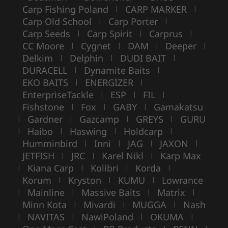
Carp Fishing Poland
CARP MARKER
|
|
Carp Old School
Carp Porter
|
|
Carp Seeds
Carp Spirit
Carprus
|
|
|
CC Moore
Cygnet
DAM
Deeper
|
|
|
|
Delkim
Delphin
DUDI BAIT
|
|
|
DURACELL
Dynamite Baits
|
|
EKO BAITS
ENERGIZER
|
|
EnterpriseTackle
ESP
FIL
|
|
|
Fishstone
Fox
GABY
Gamakatsu
|
|
|
Gardner
Gazcamp
GREYS
GURU
|
|
|
|
Haibo
Haswing
Holdcarp
|
|
|
|
Humminbird
Inni
JAG
JAXON
|
|
|
|
JETFISH
JRC
Karel Nikl
Karp Max
|
|
|
Kiana Carp
Kolibri
Korda
|
|
|
|
Korum
Kryston
KUMU
Lowrance
|
|
|
Mainline
Massive Baits
Matrix
|
|
|
|
Minn Kota
Mivardi
MUGGA
Nash
|
|
|
NAVITAS
NawiPoland
OKUMA
|
|
|
|