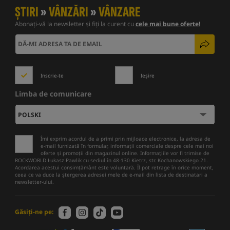
ȘTIRI
»
VÂNZĂRI
»
VÂNZARE
Abonați-vă la newsletter și fiți la curent cu
cele mai bune oferte!
Inscrie-te
Ieșire
Limba de comunicare
Îmi exprim acordul de a primi prin mijloace electronice, la adresa de
e-mail furnizată în formular, informații comerciale despre cele mai noi
oferte și promoții din magazinul online. Informațiile vor fi trimise de
ROCKWORLD Łukasz Pawlik cu sediul în 48-130 Kietrz, str. Kochanowskiego 21.
Acordarea acestui consimțământ este voluntară. Îl pot retrage în orice moment,
ceea ce va duce la ștergerea adresei mele de e-mail din lista de destinatari a
newsletter-ului.
Găsiți-ne pe: