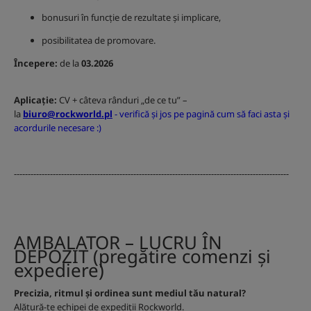
bonusuri în funcție de rezultate și implicare,
posibilitatea de promovare.
Începere:
de la
03.2026
Aplicație:
CV + câteva rânduri „de ce tu” –
la
biuro@rockworld.pl
-
verifică și jos pe pagină cum să faci asta și
acordurile necesare :)
---------------------------------------------------------------------------------------------------
AMBALATOR – LUCRU ÎN
DEPOZIT (pregătire comenzi și
expediere)
Precizia, ritmul și ordinea sunt mediul tău natural?
Alătură-te echipei de expediții Rockworld.