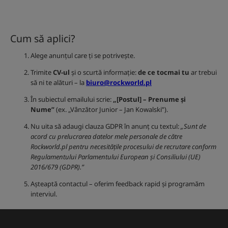
Cum să aplici?
Alege anunțul care ți se potrivește.
Trimite
CV-ul
și o scurtă informație:
de ce tocmai tu
ar trebui
să ni te alături – la
biuro@rockworld.pl
În subiectul emailului scrie:
„[Postul] – Prenume și
Nume”
(ex. „Vânzător Junior – Jan Kowalski”).
Nu uita să adaugi clauza GDPR în anunț cu textul:
„Sunt de
acord cu prelucrarea datelor mele personale de către
Rockworld.pl pentru necesitățile procesului de recrutare conform
Regulamentului Parlamentului European și Consiliului (UE)
2016/679 (GDPR).”
Așteaptă contactul – oferim feedback rapid și programăm
interviul.