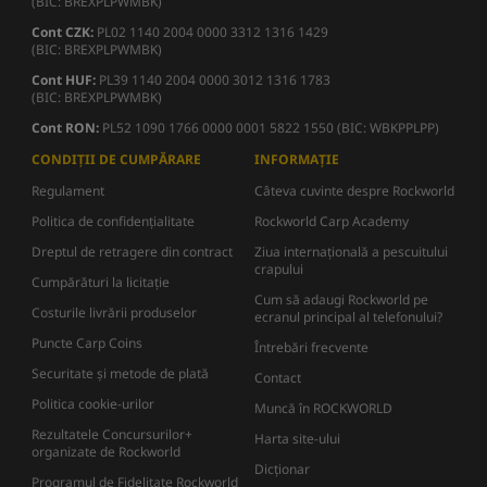
(BIC: BREXPLPWMBK)
Cont CZK:
PL02 1140 2004 0000 3312 1316 1429
(BIC: BREXPLPWMBK)
Cont HUF:
PL39 1140 2004 0000 3012 1316 1783
(BIC: BREXPLPWMBK)
Cont RON:
PL52 1090 1766 0000 0001 5822 1550 (BIC: WBKPPLPP)
CONDIȚII DE CUMPĂRARE
INFORMAȚIE
Regulament
Câteva cuvinte despre Rockworld
Politica de confidențialitate
Rockworld Carp Academy
Dreptul de retragere din contract
Ziua internațională a pescuitului
crapului
Cumpărături la licitație
Cum să adaugi Rockworld pe
Costurile livrării produselor
ecranul principal al telefonului?
Puncte Carp Coins
Întrebări frecvente
Securitate și metode de plată
Contact
Politica cookie-urilor
Muncă în ROCKWORLD
Rezultatele Concursurilor+
Harta site-ului
organizate de Rockworld
Dicţionar
Programul de Fidelitate Rockworld