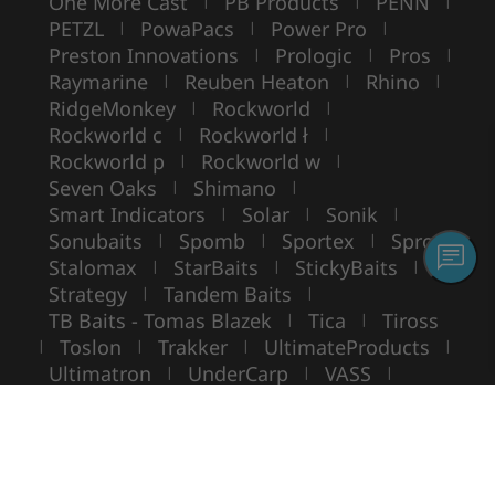
One More Cast
PB Products
PENN
|
|
|
PETZL
PowaPacs
Power Pro
|
|
|
Preston Innovations
Prologic
Pros
|
|
|
Raymarine
Reuben Heaton
Rhino
|
|
|
RidgeMonkey
Rockworld
|
|
Rockworld c
Rockworld ł
|
|
Rockworld p
Rockworld w
|
|
Seven Oaks
Shimano
|
|
Smart Indicators
Solar
Sonik
|
|
|
Sonubaits
Spomb
Sportex
Spro
|
|
|
|
Stalomax
StarBaits
StickyBaits
|
|
|
Strategy
Tandem Baits
|
|
TB Baits - Tomas Blazek
Tica
Tiross
|
|
Toslon
Trakker
UltimateProducts
|
|
|
|
Ultimatron
UnderCarp
VASS
|
|
|
VIKING BOAT
WarmuzBaits
WileyX
|
|
Copyright ©
ROCKWORLD
- Toate drepturile rezervate.
Folosirea fotografiilor și a textelor fără acordul scris este interzisă.