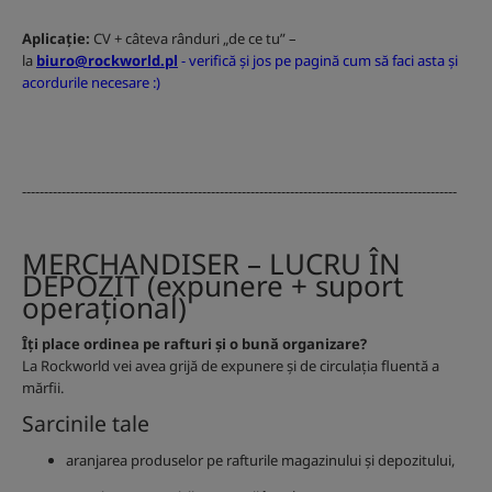
Aplicație:
CV + câteva rânduri „de ce tu” –
la
biuro@rockworld.pl
-
verifică și jos pe pagină cum să faci asta și
acordurile necesare :)
---------------------------------------------------------------------------------------------------
MERCHANDISER – LUCRU ÎN
DEPOZIT (expunere + suport
operațional)
Îți place ordinea pe rafturi și o bună organizare?
La Rockworld vei avea grijă de expunere și de circulația fluentă a
mărfii.
Sarcinile tale
aranjarea produselor pe rafturile magazinului și depozitului,