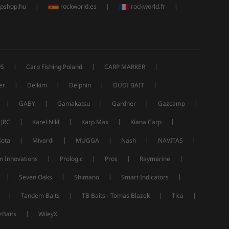
rpshop.hu
|
rockworld.es
|
rockworld.fr
|
|
|
|
S
Carp Fishing Poland
CARP MARKER
|
|
|
|
er
Delkim
Delphin
DUDI BAIT
|
|
|
|
|
GABY
Gamakatsu
Gardner
Gazcamp
|
|
|
|
JRC
Karel Nikl
Karp Max
Kiana Carp
|
|
|
|
|
Kota
Mivardi
MUGGA
Nash
NAVITAS
|
|
|
|
n Innovations
Prologic
Pros
Raymarine
|
|
|
|
Seven Oaks
Shimano
Smart Indicators
|
|
|
|
Tandem Baits
TB Baits - Tomas Blazek
Tica
|
Baits
WileyX