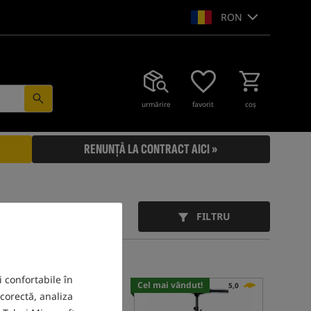
RON
urmărire
favorit
coş
RENUNȚĂ LA CONTRACT AICI »
FILTRU
i confortabile în
Cel mai vândut!
5,0
 corectă, analiza