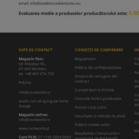
email:
info@outdoorsadventures.eu
5.0
Evaluarea medie a produselor producătorului este:
DATE DE CONTACT
CONDIȚII DE CUMPĂRARE
I
Magazin fizic:
Regulament
Câ
str. Mikołaja 9A,
Ro
Politica de confidențialitate
47-400 Racibórz
Ro
tel. +48 883 474 729
Dreptul de retragere din
contract
Zi
Polonia
pe
Cumpărături la licitație
info@rockworld.ro
Cu
Costurile livrării produselor
ec
arată cum să ajungi pe harta
te
Google
Puncte Carp Coins
În
Magazin online:
Securitate și metode de plată
info@rockworld.ro
Co
Politica cookie-urilor
www.rockworld.pl
Mu
Rezultatele Concursurilor+
Cont PLN:
51 1140 2004 0000
organizate de Rockworld