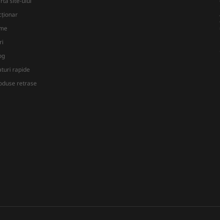
rta site-ului
cţionar
lme
ri
og
aturi rapide
oduse retrase