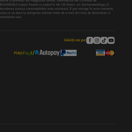
oferte și promoții din magazinul online. Informațiile vor fi trimise de
ROCKWORLD Łukasz Pawlik cu sediul în 48-130 Kietrz, str. Kochanowskiego 21.
Acordarea acestui consimțământ este voluntară. Îl pot retrage în orice moment,
ceea ce va duce la ștergerea adresei mele de e-mail din lista de destinatari a
newsletter-ului.
Găsiți-ne pe:
Plăți: