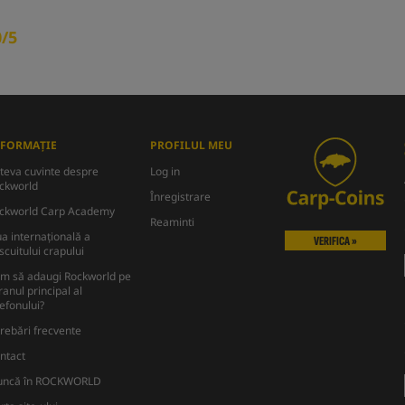
0/5
NFORMAȚIE
PROFILUL MEU
teva cuvinte despre
Log in
ckworld
Înregistrare
ckworld Carp Academy
Reaminti
ua internațională a
VERIFICA »
scuitului crapului
m să adaugi Rockworld pe
ranul principal al
lefonului?
trebări frecvente
ntact
ncă în ROCKWORLD