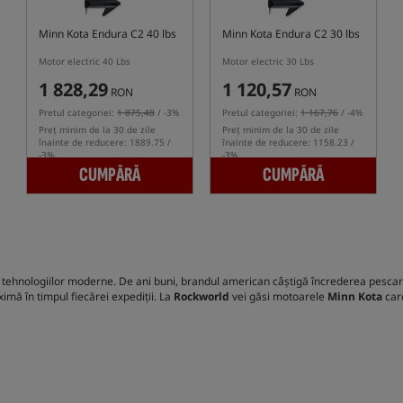
Minn Kota Endura C2 40 lbs
Minn Kota Endura C2 30 lbs
Motor electric 40 Lbs
Motor electric 30 Lbs
1 828,29
1 120,57
RON
RON
Pretul categoriei:
1 875,48
/ -3%
Pretul categoriei:
1 167,76
/ -4%
Preț minim de la 30 de zile
Preț minim de la 30 de zile
înainte de reducere: 1889.75 /
înainte de reducere: 1158.23 /
-3%
-3%
CUMPĂRĂ
CUMPĂRĂ
 și tehnologiilor moderne. De ani buni, brandul american câștigă încrederea pescari
imă în timpul fiecărei expediții. La
Rockworld
vei găsi motoarele
Minn Kota
care