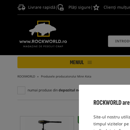
Livrare rapidă
|
Plăți sigure
|
Clienți mulțu
MENIUL
ROCKWORLD
Produsele producatorului Minn Kota
numai produse din
depozitul nostru
ROCKWORLD are gr
Site-ul nostru utili
Cel mai vândut!
timpul vizitelor pe