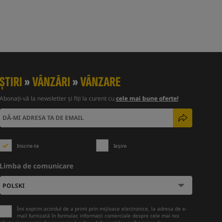
ȘTIRI
»
VÂNZĂRI
»
VÂNZARE
Abonați-vă la newsletter și fiți la curent cu
cele mai bune oferte!
Inscrie-te
Ieșire
Limba de comunicare
Îmi exprim acordul de a primi prin mijloace electronice, la adresa de e-
mail furnizată în formular, informații comerciale despre cele mai noi