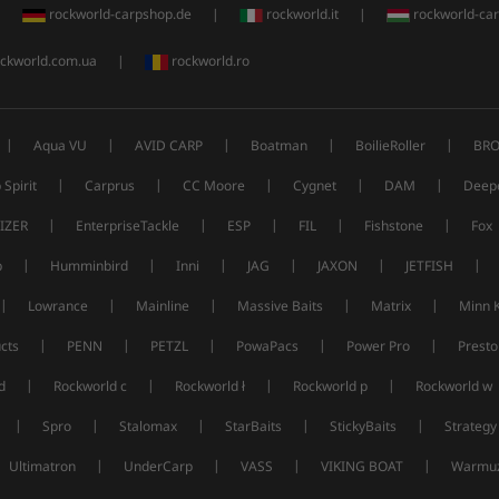
|
rockworld-carpshop.de
|
rockworld.it
|
rockworld-ca
ckworld.com.ua
|
rockworld.ro
|
|
|
|
|
Aqua VU
AVID CARP
Boatman
BoilieRoller
BRO
|
|
|
|
|
 Spirit
Carprus
CC Moore
Cygnet
DAM
Deep
|
|
|
|
|
IZER
EnterpriseTackle
ESP
FIL
Fishstone
Fox
|
|
|
|
|
|
p
Humminbird
Inni
JAG
JAXON
JETFISH
|
|
|
|
|
Lowrance
Mainline
Massive Baits
Matrix
Minn 
|
|
|
|
|
cts
PENN
PETZL
PowaPacs
Power Pro
Presto
|
|
|
|
d
Rockworld c
Rockworld ł
Rockworld p
Rockworld w
|
|
|
|
|
Spro
Stalomax
StarBaits
StickyBaits
Strategy
|
|
|
|
Ultimatron
UnderCarp
VASS
VIKING BOAT
Warmuz