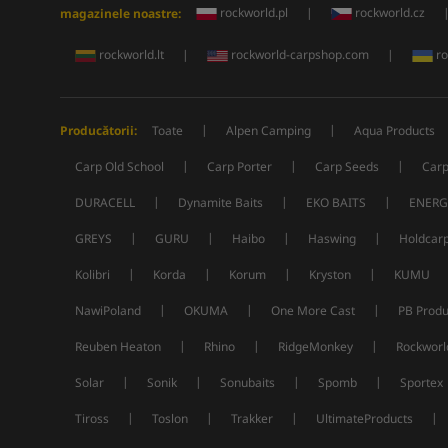
rockworld.pl
|
rockworld.cz
magazinele noastre:
rockworld.lt
|
rockworld-carpshop.com
|
ro
|
|
Producătorii:
Toate
Alpen Camping
Aqua Products
|
|
|
Carp Old School
Carp Porter
Carp Seeds
Carp
|
|
|
DURACELL
Dynamite Baits
EKO BAITS
ENERG
|
|
|
|
GREYS
GURU
Haibo
Haswing
Holdcar
|
|
|
|
Kolibri
Korda
Korum
Kryston
KUMU
|
|
|
NawiPoland
OKUMA
One More Cast
PB Produ
|
|
|
Reuben Heaton
Rhino
RidgeMonkey
Rockworl
|
|
|
|
Solar
Sonik
Sonubaits
Spomb
Sportex
|
|
|
|
Tiross
Toslon
Trakker
UltimateProducts