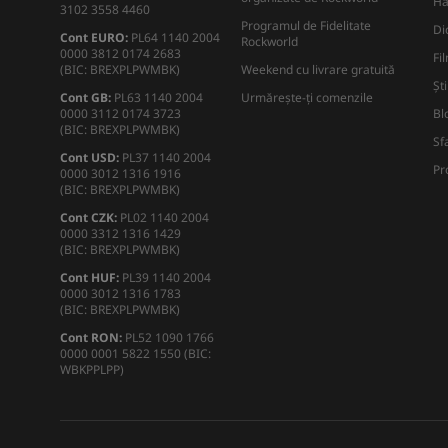
Ha
3102 3558 4460
Programul de Fidelitate
Di
Cont EURO:
PL64 1140 2004
Rockworld
0000 3812 0174 2683
Fi
(BIC: BREXPLPWMBK)
Weekend cu livrare gratuită
Ști
Cont GB:
PL63 1140 2004
Urmărește-ți comenzile
0000 3112 0174 3723
Bl
(BIC: BREXPLPWMBK)
Sf
Cont USD:
PL37 1140 2004
Pr
0000 3012 1316 1916
(BIC: BREXPLPWMBK)
Cont CZK:
PL02 1140 2004
0000 3312 1316 1429
(BIC: BREXPLPWMBK)
Cont HUF:
PL39 1140 2004
0000 3012 1316 1783
(BIC: BREXPLPWMBK)
Cont RON:
PL52 1090 1766
0000 0001 5822 1550 (BIC:
WBKPPLPP)