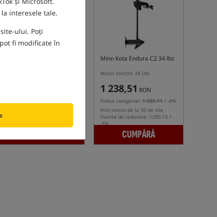
Tok și Microsoft.
la interesele tale.
ite-ului. Poți
ot fi modificate în
Minn Kota Endura C2 50 lbs
Minn Kota Endura C2 34 lbs
Motor electric 50 Lbs
Motor electric 34 Lbs
2 276,53
1 238,51
RON
RON
Pretul categoriei:
2 300,13
/ -1%
Pretul categoriei:
1 285,71
/ -4%
Preț minim de la 30 de zile
Preț minim de la 30 de zile
e
înainte de reducere: 2353.04 /
înainte de reducere: 1280.15 /
-3%
-3%
CUMPĂRĂ
CUMPĂRĂ