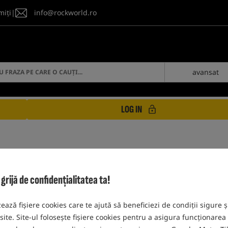
miți
|
info@rockworld.ro
avansat
LOG IN
ijă de confidențialitatea ta!
PRODUSE MINN KOTA
zează fișiere cookies care te ajută să beneficiezi de condiții sigure ș
 site. Site-ul folosește fișiere cookies pentru a asigura funcționarea