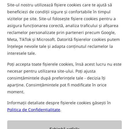
Site-ul nostru utilizează fișiere cookies care te ajută să
Cel mai vândut!
Cel mai vândut!
Cel mai vândut!
Cel
beneficiezi de condiții sigure și confortabile în timpul
vizitelor pe site. Site-ul folosește fișiere cookies pentru a
asigura funcționarea corectă, analiza traficului și afișarea
reclamelor personalizate prin parteneri precum Google,
Meta, TikTok și Microsoft. Datorită fișierelor cookies putem
înțelege nevoile tale și adapta conținutul reclamelor la
Matrix Storage Box 8
Matrix Storage Box 16
Preston Innovations
Pre
interesele tale.
Comparment Deep
Comparment Deep
Hardcase Accessory
Rev
Box XL
Spo
58,96
RON
58,96
RON
69,58
RON
48,
Poți accepta toate fișierele cookies, însă acest lucru nu este
necesar pentru utilizarea site-ului. Poți ajusta
CUMPĂRĂ
CUMPĂRĂ
CUMPĂRĂ
consimțămintele după preferințele tale - decizia îți
aparține. Consimțămintele pot fi modificate în orice
moment.
CUTII PENTRU ACCESORII FEEDER
Informații detaliate despre fișierele cookies găsești în
Politica de Confidențialitate
.
Oferta speciala