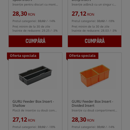
Inserție pentru discuri cu monturi pentru cutia GURU Feeder Box
Inserție adâncă cu un singur compartiment pentru cutia GURU Feeder Box
28,30
27,12
RON
RON
Pretul categoriei:
33,02
/ -14%
Pretul categoriei:
33,02
/ -18%
Preț minim de la 30 de zile
Preț minim de la 30 de zile
înainte de reducere: 29.25 / -3%
înainte de reducere: 28.03 / -3%
CUMPĂRĂ
CUMPĂRĂ
Oferta speciala
Oferta speciala
GURU Feeder Box Insert -
GURU Feeder Box Insert -
Shallow
Divided Insert
Placă de inserție cu două compartimente pentru cutia GURU Feeder Box
Inserție cu două compartimente pentru cutia GURU Feeder Box
27,12
28,30
RON
RON
Pretul categoriei:
33,02
/ -18%
Pretul categoriei:
33,02
/ -14%