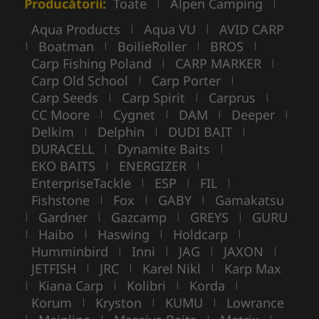
Producătorii:
Toate
Alpen Camping
|
|
Aqua Products
Aqua VU
AVID CARP
|
|
Boatman
BoilieRoller
BROS
|
|
|
|
Carp Fishing Poland
CARP MARKER
|
|
Carp Old School
Carp Porter
|
|
Carp Seeds
Carp Spirit
Carprus
|
|
|
CC Moore
Cygnet
DAM
Deeper
|
|
|
|
Delkim
Delphin
DUDI BAIT
|
|
|
DURACELL
Dynamite Baits
|
|
EKO BAITS
ENERGIZER
|
|
EnterpriseTackle
ESP
FIL
|
|
|
Fishstone
Fox
GABY
Gamakatsu
|
|
|
Gardner
Gazcamp
GREYS
GURU
|
|
|
|
Haibo
Haswing
Holdcarp
|
|
|
|
Humminbird
Inni
JAG
JAXON
|
|
|
|
JETFISH
JRC
Karel Nikl
Karp Max
|
|
|
Kiana Carp
Kolibri
Korda
|
|
|
|
Korum
Kryston
KUMU
Lowrance
|
|
|
|
|
|
|