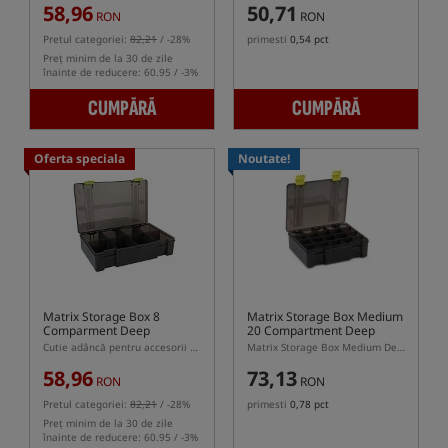
58,96
50,71
RON
RON
Pretul categoriei:
82,21
/ -28%
primesti
0,54 pct
Preț minim de la 30 de zile
înainte de reducere: 60.95 / -3%
CUMPĂRĂ
CUMPĂRĂ
Oferta speciala
Noutate!
Matrix Storage Box 8
Matrix Storage Box Medium
Comparment Deep
20 Compartment Deep
Cutie adâncă pentru accesorii cu 8 compartimente
Matrix Storage Box Medium Deep 20 Compartment – cutie adâncă pentru accesorii de pescuit
58,96
73,13
RON
RON
Pretul categoriei:
82,21
/ -28%
primesti
0,78 pct
Preț minim de la 30 de zile
înainte de reducere: 60.95 / -3%