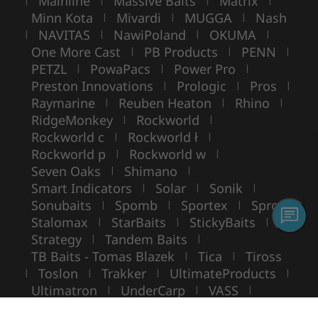
Mainline
Massive Baits
Matrix
Minn Kota
Mivardi
MUGGA
Nash
|
|
|
NAVITAS
NawiPoland
OKUMA
|
|
|
|
One More Cast
PB Products
PENN
|
|
|
PETZL
PowaPacs
Power Pro
|
|
|
Preston Innovations
Prologic
Pros
|
|
|
Raymarine
Reuben Heaton
Rhino
|
|
|
RidgeMonkey
Rockworld
|
|
Rockworld c
Rockworld ł
|
|
Rockworld p
Rockworld w
|
|
Seven Oaks
Shimano
|
|
Smart Indicators
Solar
Sonik
|
|
|
Sonubaits
Spomb
Sportex
Spro
|
|
|
|
Stalomax
StarBaits
StickyBaits
|
|
|
Strategy
Tandem Baits
|
|
TB Baits - Tomas Blazek
Tica
Tiross
|
|
Toslon
Trakker
UltimateProducts
|
|
|
|
Ultimatron
UnderCarp
VASS
|
|
|
VIKING BOAT
WarmuzBaits
WileyX
|
|