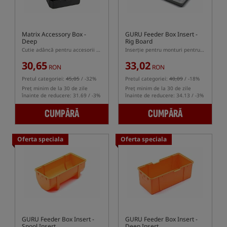
Matrix Accessory Box -
GURU Feeder Box Insert -
Deep
Rig Board
Cutie adâncă pentru accesorii mici
Inserție pentru monturi pentru cutia GURU Feeder Box
30,65
33,02
RON
RON
Pretul categoriei:
45,05
/ -32%
Pretul categoriei:
40,09
/ -18%
Preț minim de la 30 de zile
Preț minim de la 30 de zile
înainte de reducere: 31.69 / -3%
înainte de reducere: 34.13 / -3%
CUMPĂRĂ
CUMPĂRĂ
Oferta speciala
Oferta speciala
GURU Feeder Box Insert -
GURU Feeder Box Insert -
Spool Insert
Deep Insert