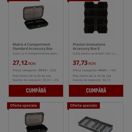
Matrix 4 Compartment
Preston Innovations
Standard Accessory Box
Accessory Box 8
Compartment Shallow
Cutie cu 4 compartimente pentru accesorii mici
Cutie pentru accesorii mici cu 8 compartimente
27,12
37,73
RON
RON
Pretul categoriei:
39,73
/ -32%
Pretul categoriei:
45,05
/ -16%
Preț minim de la 30 de zile
Preț minim de la 30 de zile
înainte de reducere: 28.03 / -3%
înainte de reducere: 34.13
CUMPĂRĂ
CUMPĂRĂ
Oferta speciala
Oferta speciala