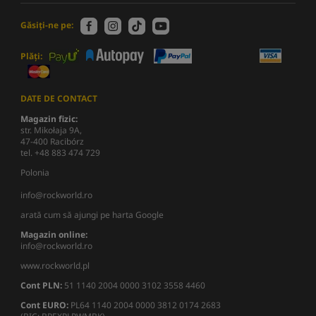
Găsiți-ne pe:
Plăți:
DATE DE CONTACT
Magazin fizic:
str. Mikołaja 9A,
47-400 Racibórz
tel. +48 883 474 729
Polonia
info@rockworld.ro
arată cum să ajungi pe harta Google
Magazin online:
info@rockworld.ro
www.rockworld.pl
Cont PLN:
51 1140 2004 0000 3102 3558 4460
Cont EURO:
PL64 1140 2004 0000 3812 0174 2683