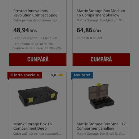
Preston Innovations
Matrix Storage Box Medium
Revolution Compact Spool
16 Comparment Shallow
Box
Cutie pentru depozitarea mulinetelor Revolution sau a accesoriilor mici
Matrix Storage Box Medium Shallow 16 Compartment – cutie medie pentru accesorii de pescuit
48,94
64,86
RON
RON
Pretul categoriei:
53,07
/ -8%
primesti
0,68 pct
Preț minim de la 30 de zile
înainte de reducere: 49.98 / -2%
CUMPĂRĂ
CUMPĂRĂ
Oferta speciala
Noutate!
5,0
Matrix Storage Box 16
Matrix Storage Box Small 12
Comparment Deep
Comparment Shallow
Cutie adâncă pentru accesorii cu 16 compartimente
Matrix Storage Box Small Shallow 12 Compartment – cutie mică pentru accesorii de pescuit