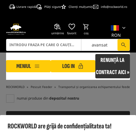
Livrare rapidă
Plăți sigure
Clienți mulțumiți
info@rockworld.ro
urmărire
favorit
coş
RON
avansat
RENUNȚĂ LA
MENIUL
LOG IN
CONTRACT AICI »
ROCKWORLD
Pescuit Feeder
Transportul și organizarea echipamentului feeder
numai produse din
depozitul nostru
FILTRU
ROCKWORLD are grijă de confidențialitatea ta!
VEZI BESTSELLERURILE NOASTRE