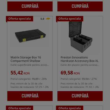
CUMPĂRĂ
CUMPĂRĂ
Oferta speciala
Oferta speciala
5,0
Matrix Storage Box 16
Preston Innovations
Comparment Shallow
Hardcase Accessory Box XL
Cutie superficială pentru accesorii cu 16 compartimente
Cutie din plastic pentru accesorii
55,42
69,58
RON
RON
Pretul categoriei:
76,89
/ -28%
Pretul categoriei:
95,54
/ -27%
Preț minim de la 30 de zile
Preț minim de la 30 de zile
înainte de reducere: 57.29 / -3%
înainte de reducere: 71.92 / -3%
CUMPĂRĂ
CUMPĂRĂ
Oferta speciala
Oferta speciala