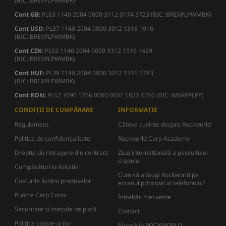
(BIC: BREXPLPWMBK)
Cont GB:
PL63 1140 2004 0000 3112 0174 3723 (BIC: BREXPLPWMBK)
Cont USD:
PL37 1140 2004 0000 3012 1316 1916
(BIC: BREXPLPWMBK)
Cont CZK:
PL02 1140 2004 0000 3312 1316 1429
(BIC: BREXPLPWMBK)
Cont HUF:
PL39 1140 2004 0000 3012 1316 1783
(BIC: BREXPLPWMBK)
Cont RON:
PL52 1090 1766 0000 0001 5822 1550 (BIC: WBKPPLPP)
CONDIȚII DE CUMPĂRARE
INFORMAȚIE
Regulament
Câteva cuvinte despre Rockworld
Politica de confidențialitate
Rockworld Carp Academy
Dreptul de retragere din contract
Ziua internațională a pescuitului
crapului
Cumpărături la licitație
Cum să adaugi Rockworld pe
Costurile livrării produselor
ecranul principal al telefonului?
Puncte Carp Coins
Întrebări frecvente
Securitate și metode de plată
Contact
Politica cookie-urilor
Muncă în ROCKWORLD