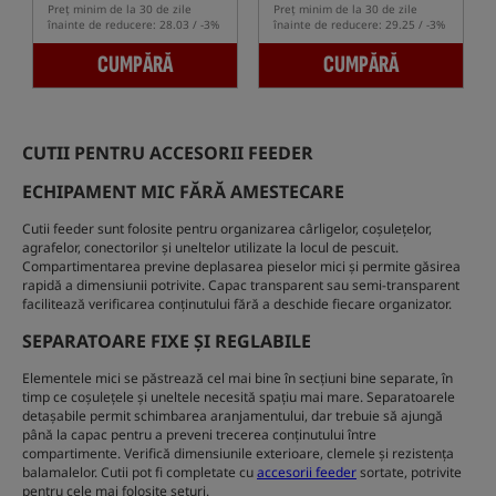
Preț minim de la 30 de zile
Preț minim de la 30 de zile
înainte de reducere: 28.03 / -3%
înainte de reducere: 29.25 / -3%
CUMPĂRĂ
CUMPĂRĂ
CUTII PENTRU ACCESORII FEEDER
ECHIPAMENT MIC FĂRĂ AMESTECARE
Cutii feeder sunt folosite pentru organizarea cârligelor, coșulețelor,
agrafelor, conectorilor și uneltelor utilizate la locul de pescuit.
Compartimentarea previne deplasarea pieselor mici și permite găsirea
rapidă a dimensiunii potrivite. Capac transparent sau semi-transparent
facilitează verificarea conținutului fără a deschide fiecare organizator.
SEPARATOARE FIXE ȘI REGLABILE
Elementele mici se păstrează cel mai bine în secțiuni bine separate, în
timp ce coșulețele și uneltele necesită spațiu mai mare. Separatoarele
detașabile permit schimbarea aranjamentului, dar trebuie să ajungă
până la capac pentru a preveni trecerea conținutului între
compartimente. Verifică dimensiunile exterioare, clemele și rezistența
balamalelor. Cutii pot fi completate cu
accesorii feeder
sortate, potrivite
pentru cele mai folosite seturi.