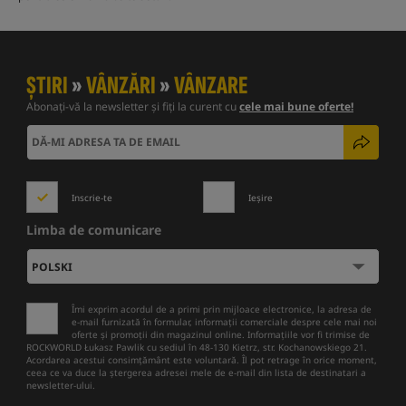
ȘTIRI
»
VÂNZĂRI
»
VÂNZARE
Abonați-vă la newsletter și fiți la curent cu
cele mai bune oferte!
Inscrie-te
Ieșire
Limba de comunicare
Îmi exprim acordul de a primi prin mijloace electronice, la adresa de
e-mail furnizată în formular, informații comerciale despre cele mai noi
oferte și promoții din magazinul online. Informațiile vor fi trimise de
ROCKWORLD Łukasz Pawlik cu sediul în 48-130 Kietrz, str. Kochanowskiego 21.
Acordarea acestui consimțământ este voluntară. Îl pot retrage în orice moment,
ceea ce va duce la ștergerea adresei mele de e-mail din lista de destinatari a
newsletter-ului.