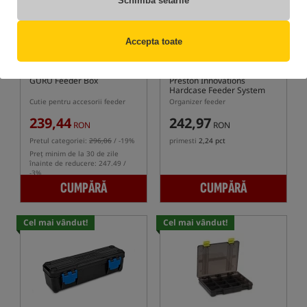
Schimbă setările
Accepta toate
GURU Feeder Box
Preston Innovations
Hardcase Feeder System
Cutie pentru accesorii feeder
Organizer feeder
239,44
242,97
RON
RON
Pretul categoriei:
296,06
/ -19%
primesti
2,24 pct
Preț minim de la 30 de zile
înainte de reducere: 247.49 /
-3%
CUMPĂRĂ
CUMPĂRĂ
Cel mai vândut!
Cel mai vândut!