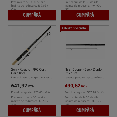
Preț minim de la 30 de zile
Preț minim de la 30 de zile
înainte de reducere: 837.06 /
înainte de reducere: 494.90 /
-3%
-3%
CUMPĂRĂ
CUMPĂRĂ
Oferta speciala
Sonik Xtractor PRO Cork
Nash Scope - Black Duplon
Carp Rod
9ft / 10ft
Lansetă pentru crap cu mâner semi-telescopic
Lansetă pentru crap cu mâner telescopic
641,97
490,62
RON
RON
Pretul categoriei:
703,43
/ -9%
Pretul categoriei:
567,48
/ -14%
Preț minim de la 30 de zile
Preț minim de la 30 de zile
înainte de reducere: 663.53 /
înainte de reducere: 507.12 /
-3%
-3%
CUMPĂRĂ
CUMPĂRĂ