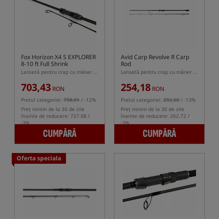
Fox Horizon X4 S EXPLORER
Avid Carp Revolve R Carp
8-10 ft Full Shrink
Rod
Lansetă pentru crap cu mâner semi-telescopic
Lansetă pentru crap cu mâner semi-telescopic
703,43
254,18
RON
RON
Pretul categoriei:
798,01
/ -12%
Pretul categoriei:
292,60
/ -13%
Preț minim de la 30 de zile
Preț minim de la 30 de zile
înainte de reducere: 727.08 /
înainte de reducere: 262.72 /
-3%
-3%
CUMPĂRĂ
CUMPĂRĂ
Oferta speciala