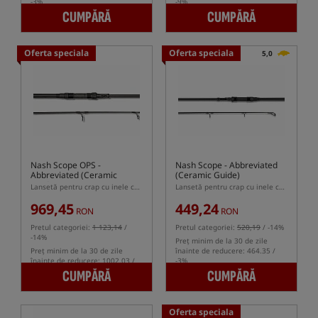
-3%
-9%
CUMPĂRĂ
CUMPĂRĂ
Oferta speciala
Oferta speciala
5,0
Nash Scope OPS -
Nash Scope - Abbreviated
Abbreviated (Ceramic
(Ceramic Guide)
Guide)
Lansetă pentru crap cu inele ceramice și mâner telescopic
Lansetă pentru crap cu inele ceramice și mâner telescopic
969,45
449,24
RON
RON
Pretul categoriei:
1 123,14
/
Pretul categoriei:
520,19
/ -14%
-14%
Preț minim de la 30 de zile
Preț minim de la 30 de zile
înainte de reducere: 464.35 /
înainte de reducere: 1002.03 /
-3%
-3%
CUMPĂRĂ
CUMPĂRĂ
Oferta speciala