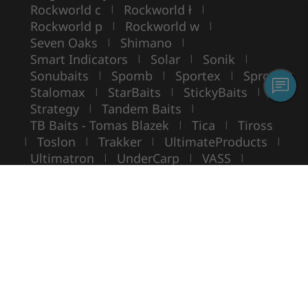
Rockworld c
Rockworld ł
|
|
Rockworld p
Rockworld w
|
|
Seven Oaks
Shimano
|
|
Smart Indicators
Solar
Sonik
|
|
|
Sonubaits
Spomb
Sportex
Spro
|
|
|
|
Stalomax
StarBaits
StickyBaits
|
|
|
Strategy
Tandem Baits
|
|
TB Baits - Tomas Blazek
Tica
Tiross
|
|
Toslon
Trakker
UltimateProducts
|
|
|
|
Ultimatron
UnderCarp
VASS
|
|
|
VIKING BOAT
WarmuzBaits
WileyX
|
|
Copyright ©
ROCKWORLD
- Toate drepturile rezervate.
Folosirea fotografiilor și a textelor fără acordul scris este interzisă.
© Rockworld 2004 - 2026