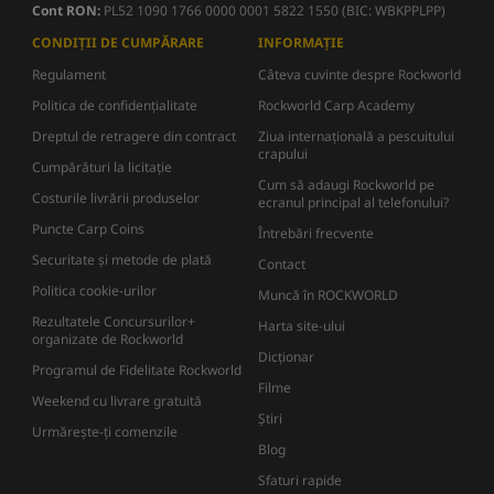
Cont RON:
PL52 1090 1766 0000 0001 5822 1550 (BIC: WBKPPLPP)
CONDIȚII DE CUMPĂRARE
INFORMAȚIE
Regulament
Câteva cuvinte despre Rockworld
Politica de confidențialitate
Rockworld Carp Academy
Dreptul de retragere din contract
Ziua internațională a pescuitului
crapului
Cumpărături la licitație
Cum să adaugi Rockworld pe
Costurile livrării produselor
ecranul principal al telefonului?
Puncte Carp Coins
Întrebări frecvente
Securitate și metode de plată
Contact
Politica cookie-urilor
Muncă în ROCKWORLD
Rezultatele Concursurilor+
Harta site-ului
organizate de Rockworld
Dicţionar
Programul de Fidelitate Rockworld
Filme
Weekend cu livrare gratuită
Știri
Urmărește-ți comenzile
Blog
Sfaturi rapide