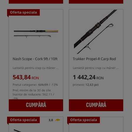
Oferta speciala
Nash Scope - Cork 9ft / 10ft
Trakker Propel-R Carp Rod
Lansetă pentru crap cu mâner telescopic
Lansetă pentru crap cu mâner semi-telescopic
543,84
1 442,24
RON
RON
Pretul categoriei:
626,59
/ -13%
primesti
12,63 pct
Preț minim de la 30 de zile
înainte de reducere: 562.11 /
-3%
CUMPĂRĂ
CUMPĂRĂ
Oferta speciala
Oferta speciala
3,0