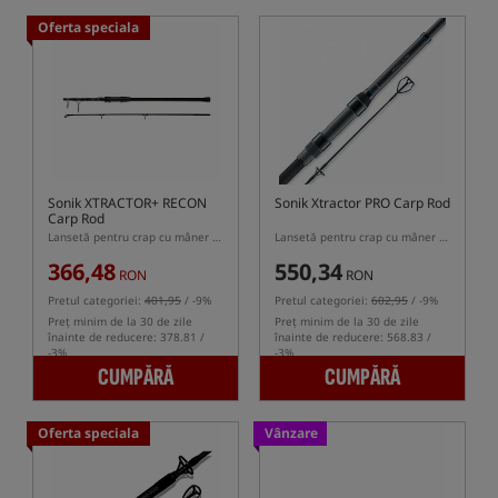
Oferta speciala
Sonik XTRACTOR+ RECON
Sonik Xtractor PRO Carp Rod
Carp Rod
Lansetă pentru crap cu mâner telescopic
Lansetă pentru crap cu mâner semi-telescopic
366,48
550,34
RON
RON
Pretul categoriei:
401,95
/ -9%
Pretul categoriei:
602,95
/ -9%
Preț minim de la 30 de zile
Preț minim de la 30 de zile
înainte de reducere: 378.81 /
înainte de reducere: 568.83 /
-3%
-3%
CUMPĂRĂ
CUMPĂRĂ
Oferta speciala
Vânzare