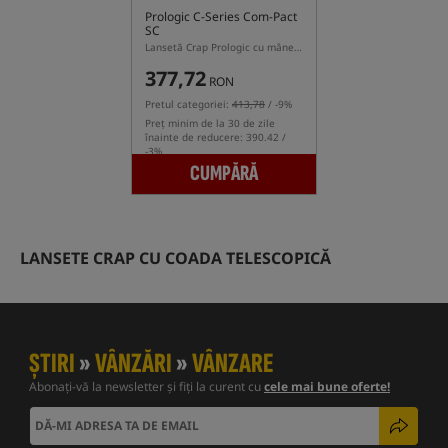
Prologic C-Series Com-Pact
SC
Lansetă Crap Prologic cu mâner din plută și coadă semi-telescopică
377,72
RON
Pretul categoriei:
413,78
/ -9%
Preț minim de la 30 de zile
înainte de reducere: 390.42 /
-3%
CUMPĂRĂ
LANSETE CRAP CU COADA TELESCOPICĂ
ȘTIRI
»
VÂNZĂRI
»
VÂNZARE
Abonați-vă la newsletter și fiți la curent cu
cele mai bune oferte!