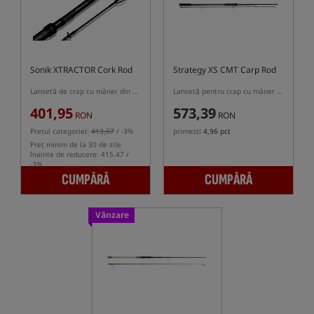
Sonik XTRACTOR Cork Rod
Strategy XS CMT Carp Rod
Lansetă de crap cu mâner din plută
Lansetă pentru crap cu mâner semi-telescopic
401,95
573,39
RON
RON
Pretul categoriei:
413,67
/ -3%
primesti
4,96 pct
Preț minim de la 30 de zile
înainte de reducere: 415.47 /
-3%
CUMPĂRĂ
CUMPĂRĂ
Vânzare