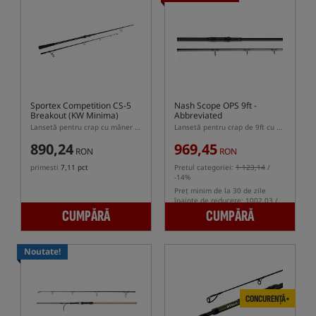
Sportex Competition CS-5
Nash Scope OPS 9ft -
Breakout (KW Minima)
Abbreviated
Lansetă pentru crap cu mâner semi-telescopic
Lansetă pentru crap de 9ft cu mâner telescopic
890,24
969,45
RON
RON
primesti
7,11 pct
Pretul categoriei:
1 123,14
/
-14%
Preț minim de la 30 de zile
înainte de reducere: 1002.03 /
-3%
CUMPĂRĂ
CUMPĂRĂ
Noutate!
CONCURENȚĂ+