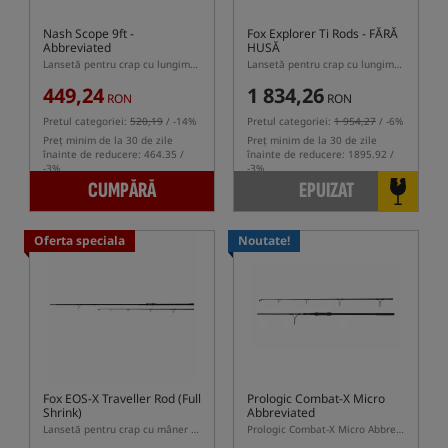
Nash Scope 9ft -
Fox Explorer Ti Rods
- FĂRĂ
Abbreviated
HUSĂ
Lansetă pentru crap cu lungimea de 9ft și mâner telescopic
Lansetă pentru crap cu lungime reglabilă
449,24
1 834,26
RON
RON
Pretul categoriei:
520,19
/ -14%
Pretul categoriei:
1 954,27
/ -6%
Preț minim de la 30 de zile
Preț minim de la 30 de zile
înainte de reducere: 464.35 /
înainte de reducere: 1895.92 /
-3%
-3%
CUMPĂRĂ
EPUIZAT
Oferta speciala
Noutate!
Fox EOS-X Traveller Rod (Full
Prologic Combat-X Micro
Shrink)
Abbreviated
Lansetă pentru crap cu mâner telescopic
Prologic Combat-X Micro Abbreviated – lansetă compactă pentru crap cu mâner rabatabil