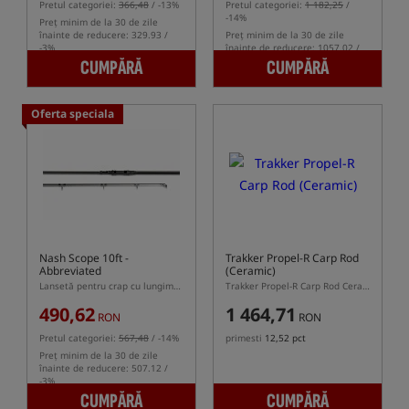
Pretul categoriei:
366,48
/ -13%
Pretul categoriei:
1 182,25
/
-14%
Preț minim de la 30 de zile
înainte de reducere: 329.93 /
Preț minim de la 30 de zile
-3%
înainte de reducere: 1057.02 /
-3%
CUMPĂRĂ
CUMPĂRĂ
Oferta speciala
Nash Scope 10ft -
Trakker Propel-R Carp Rod
Abbreviated
(Ceramic)
Lansetă pentru crap cu lungimea de 10ft și mâner telescopic
Trakker Propel-R Carp Rod Ceramic – lansetă pentru crap cu picior telescopic
490,62
1 464,71
RON
RON
Pretul categoriei:
567,48
/ -14%
primesti
12,52 pct
Preț minim de la 30 de zile
înainte de reducere: 507.12 /
-3%
CUMPĂRĂ
CUMPĂRĂ