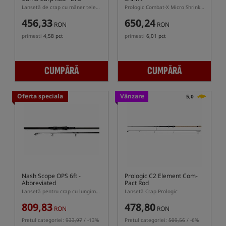
Lansetă de crap cu mâner telescopic
Prologic Combat-X Micro Shrink – lansetă compactă pentru crap cu coadă telescopică
456,33
650,24
RON
RON
primesti
4,58 pct
primesti
6,01 pct
CUMPĂRĂ
CUMPĂRĂ
Oferta speciala
Vânzare
5,0
Nash Scope OPS 6ft -
Prologic C2 Element Com-
Abbreviated
Pact Rod
Lansetă pentru crap cu lungimea de 6ft și mâner telescopic
Lansetă Crap Prologic
809,83
478,80
RON
RON
Pretul categoriei:
933,97
/ -13%
Pretul categoriei:
509,56
/ -6%