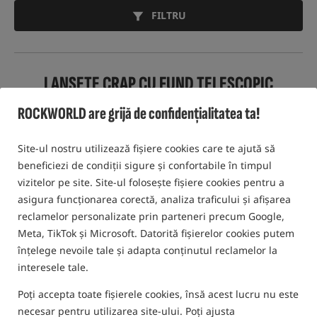
FILTRU
LANSETE CRAP CU FUND TELESCOPIC
ROCKWORLD are grijă de confidențialitatea ta!
Oferta speciala
Oferta speciala
5,0
Site-ul nostru utilizează fișiere cookies care te ajută să
beneficiezi de condiții sigure și confortabile în timpul
vizitelor pe site. Site-ul folosește fișiere cookies pentru a
asigura funcționarea corectă, analiza traficului și afișarea
reclamelor personalizate prin parteneri precum Google,
Meta, TikTok și Microsoft. Datorită fișierelor cookies putem
Nash Scope OPS - Olive
Nash Scope Black Ops Rods
Duplon
înțelege nevoile tale și adapta conținutul reclamelor la
Lansetă pentru crap cu mâner telescopic
Lansetă Nash Scope
interesele tale.
1 022,64
1 412,79
RON
RON
Poți accepta toate fișierele cookies, însă acest lucru nu este
Pretul categoriei:
1 182,25
/
Pretul categoriei:
1 536,92
/ -8%
-14%
necesar pentru utilizarea site-ului. Poți ajusta
Preț minim de la 30 de zile