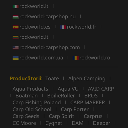
rockworld.it
|
rockworld-carpshop.hu
|
rockworld.es
rockworld.fr
|
|
rockworld.lt
|
rockworld-carpshop.com
|
rockworld.com.ua
rockworld.ro
|
Producătorii:
Toate
Alpen Camping
|
|
Aqua Products
Aqua VU
AVID CARP
|
|
Boatman
BoilieRoller
BROS
|
|
|
|
Carp Fishing Poland
CARP MARKER
|
|
Carp Old School
Carp Porter
|
|
Carp Seeds
Carp Spirit
Carprus
|
|
|
CC Moore
Cygnet
DAM
Deeper
|
|
|
|