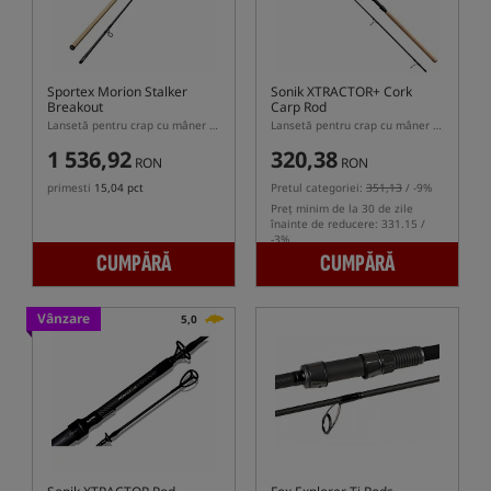
Sportex Morion Stalker
Sonik XTRACTOR+ Cork
Breakout
Carp Rod
Lansetă pentru crap cu mâner semi-telescopic
Lansetă pentru crap cu mâner telescopic
1 536,92
320,38
RON
RON
primesti
15,04 pct
Pretul categoriei:
351,13
/ -9%
Preț minim de la 30 de zile
înainte de reducere: 331.15 /
-3%
CUMPĂRĂ
CUMPĂRĂ
Vânzare
5,0