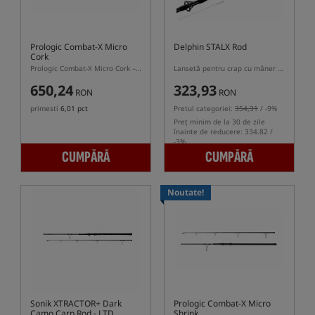
Prologic Combat-X Micro
Delphin STALX Rod
Cork
Prologic Combat-X Micro Cork – lansetă de crap cu mâner telescopic din plută
Lansetă pentru crap cu mâner semi-telescopic
650,24
323,93
RON
RON
primesti
6,01 pct
Pretul categoriei:
354,31
/ -9%
Preț minim de la 30 de zile
înainte de reducere: 334.82 /
-3%
CUMPĂRĂ
CUMPĂRĂ
Noutate!
Sonik XTRACTOR+ Dark
Prologic Combat-X Micro
Camo Carp Rod - LTD
Shrink