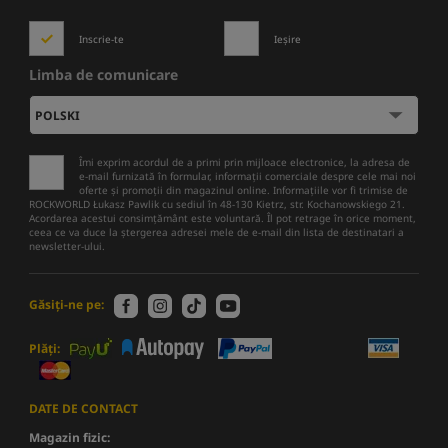
Inscrie-te
Ieșire
Limba de comunicare
Îmi exprim acordul de a primi prin mijloace electronice, la adresa de
e-mail furnizată în formular, informații comerciale despre cele mai noi
oferte și promoții din magazinul online. Informațiile vor fi trimise de
ROCKWORLD Łukasz Pawlik cu sediul în 48-130 Kietrz, str. Kochanowskiego 21.
Acordarea acestui consimțământ este voluntară. Îl pot retrage în orice moment,
ceea ce va duce la ștergerea adresei mele de e-mail din lista de destinatari a
newsletter-ului.
Găsiți-ne pe:
Plăți:
DATE DE CONTACT
Magazin fizic: