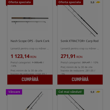
Oferta speciala
Oferta speciala
5,0
Nash Scope OPS - Dark Cork
Sonik XTRACTOR+ Carp Rod
Lansetă pentru crap cu mâner telescopic
Lansetă pentru crap cu mâner semi-telescopic
1 123,14
271,91
RON
RON
Pretul categoriei:
1 300,48
/
Pretul categoriei:
301,47
/ -10%
-14%
Preț minim de la 30 de zile
Preț minim de la 30 de zile
înainte de reducere: 281.05 /
înainte de reducere: 1160.89 /
-3%
-3%
CUMPĂRĂ
CUMPĂRĂ
Vânzare
Cel mai vândut!
5,0