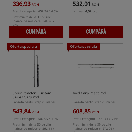
336,93
532,01
RON
RON
Pretul categoriei:
452,20
/ -25%
primesti
4,92 pct
Preț minim de la 30 de zile
înainte de reducere: 348.26 /
-3%
CUMPĂRĂ
CUMPĂRĂ
Oferta speciala
Oferta speciala
Sonik Xtractor+ Custom
Avid Carp React Rod
Series Carp Rod
Lansetă pentru crap cu mâner telescopic
Lansetă pentru crap cu mâner semi-telescopic
543,84
608,85
RON
RON
Pretul categoriei:
602,95
/ -10%
Pretul categoriei:
771,41
/ -21%
Preț minim de la 30 de zile
Preț minim de la 30 de zile
înainte de reducere: 562.11 /
înainte de reducere: 672.09 /