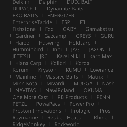
Delkim
Delphin
DUDI BAIT
|
|
|
DURACELL
Dynamite Baits
|
|
EKO BAITS
ENERGIZER
|
|
EnterpriseTackle
ESP
FIL
|
|
|
Fishstone
Fox
GABY
Gamakatsu
|
|
|
Gardner
Gazcamp
GREYS
GURU
|
|
|
|
Haibo
Haswing
Holdcarp
|
|
|
|
Humminbird
Inni
JAG
JAXON
|
|
|
|
JETFISH
JRC
Karel Nikl
Karp Max
|
|
|
Kiana Carp
Kolibri
Korda
|
|
|
|
Korum
Kryston
KUMU
Lowrance
|
|
|
Mainline
Massive Baits
Matrix
|
|
|
|
Minn Kota
Mivardi
MUGGA
Nash
|
|
|
NAVITAS
NawiPoland
OKUMA
|
|
|
|
One More Cast
PB Products
PENN
|
|
|
PETZL
PowaPacs
Power Pro
|
|
|
Preston Innovations
Prologic
Pros
|
|
|
Raymarine
Reuben Heaton
Rhino
|
|
|
RidgeMonkey
Rockworld
|
|