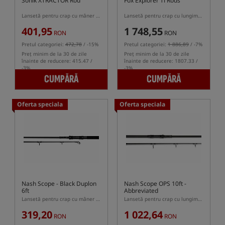
Sonik XTRACTOR Rod
Fox Explorer Ti Rods
Lansetă pentru crap cu mâner semi-telescopic
Lansetă pentru crap cu lungime reglabilă
401,95
1 748,55
RON
RON
Pretul categoriei:
472,78
/ -15%
Pretul categoriei:
1 886,89
/ -7%
Preț minim de la 30 de zile
Preț minim de la 30 de zile
înainte de reducere: 415.47 /
înainte de reducere: 1807.33 /
-3%
-3%
CUMPĂRĂ
CUMPĂRĂ
Oferta speciala
Oferta speciala
Nash Scope - Black Duplon
Nash Scope OPS 10ft -
6ft
Abbreviated
Lansetă pentru crap cu mâner telescopic de 6ft
Lansetă pentru crap cu lungimea de 10ft și mâner telescopic
319,20
1 022,64
RON
RON