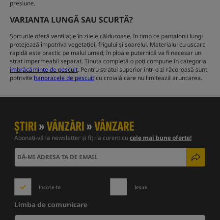
presiune.
VARIANTA LUNGĂ SAU SCURTĂ?
Șorturile oferă ventilație în zilele călduroase, în timp ce pantalonii lungi
protejează împotriva vegetației, frigului și soarelui. Materialul cu uscare
rapidă este practic pe malul umed; în ploaie puternică va fi necesar un
strat impermeabil separat. Ținuta completă o poți compune în categoria
îmbrăcăminte de pescuit
. Pentru stratul superior într-o zi răcoroasă sunt
potrivite
hanoracele de pescuit
cu croială care nu limitează aruncarea.
ȘTIRI
»
VÂNZĂRI
»
VÂNZARE
Abonați-vă la newsletter și fiți la curent cu
cele mai bune oferte!
Inscrie-te
Ieșire
Limba de comunicare