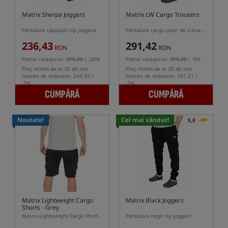
Matrix Sherpa Joggers
Matrix LW Cargo Trousers
Pantaloni căptușiți tip joggers
Pantaloni cargo ușori de culoare neagră
236,43
291,42
RON
RON
Pretul categoriei:
319,20
/ -26%
Pretul categoriei:
319,20
/ -9%
Preț minim de la 30 de zile
Preț minim de la 30 de zile
înainte de reducere: 244.39 /
înainte de reducere: 301.21 /
-3%
-3%
CUMPĂRĂ
CUMPĂRĂ
Noutate!
Cel mai vândut!
5,0
Matrix Lightweight Cargo
Matrix Black Joggers
Shorts - Grey
Matrix Lightweight Cargo Shorts Grey – pantaloni scurți cargo de pescuit cu uscare rapidă
Pantaloni negri tip joggers