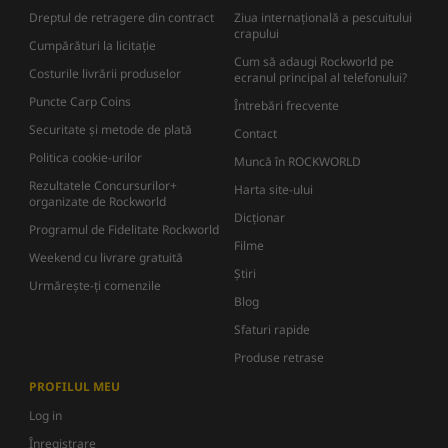
Dreptul de retragere din contract
Ziua internațională a pescuitului
crapului
Cumpărături la licitație
Cum să adaugi Rockworld pe
Costurile livrării produselor
ecranul principal al telefonului?
Puncte Carp Coins
Întrebări frecvente
Securitate și metode de plată
Contact
Politica cookie-urilor
Muncă în ROCKWORLD
Rezultatele Concursurilor+
Harta site-ului
organizate de Rockworld
Dicţionar
Programul de Fidelitate Rockworld
Filme
Weekend cu livrare gratuită
Știri
Urmărește-ți comenzile
Blog
Sfaturi rapide
Produse retrase
PROFILUL MEU
Log in
Înregistrare