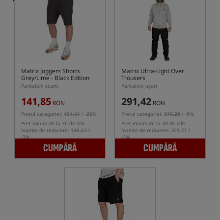
Matrix Joggers Shorts
Matrix Ultra-Light Over
Grey/Lime - Black Edition
Trousers
Range
Pantaloni scurți
Pantaloni ușori
141,85
291,42
RON
RON
Pretul categoriei:
191,51
/ -26%
Pretul categoriei:
319,20
/ -9%
Preț minim de la 30 de zile
Preț minim de la 30 de zile
înainte de reducere: 146.63 /
înainte de reducere: 301.21 /
-3%
-3%
CUMPĂRĂ
CUMPĂRĂ