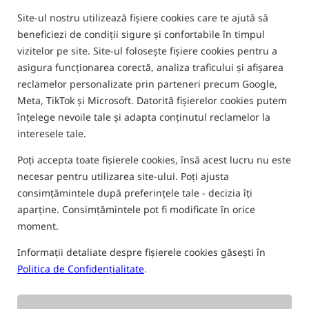
FILTRU
Site-ul nostru utilizează fișiere cookies care te ajută să
beneficiezi de condiții sigure și confortabile în timpul
vizitelor pe site. Site-ul folosește fișiere cookies pentru a
asigura funcționarea corectă, analiza traficului și afișarea
PANTALONI ȘI PANTALONI SCURȚI PENTRU
reclamelor personalizate prin parteneri precum Google,
PESCUIT
Meta, TikTok și Microsoft. Datorită fișierelor cookies putem
înțelege nevoile tale și adapta conținutul reclamelor la
interesele tale.
Noutate!
Cel mai vândut!
Poți accepta toate fișierele cookies, însă acest lucru nu este
necesar pentru utilizarea site-ului. Poți ajusta
consimțămintele după preferințele tale - decizia îți
aparține. Consimțămintele pot fi modificate în orice
moment.
Matrix Pro-X Outer Shell
Matrix Ultra-Light
Informații detaliate despre fișierele cookies găsești în
Salopettes
Salopettes
Politica de Confidențialitate
.
Matrix Pro-X Outer Shell Salopettes – salopete impermeabile cu rezistență la apă 25.000 mm
Pantaloni ușori tip salopetă
963,52
339,89
RON
RON