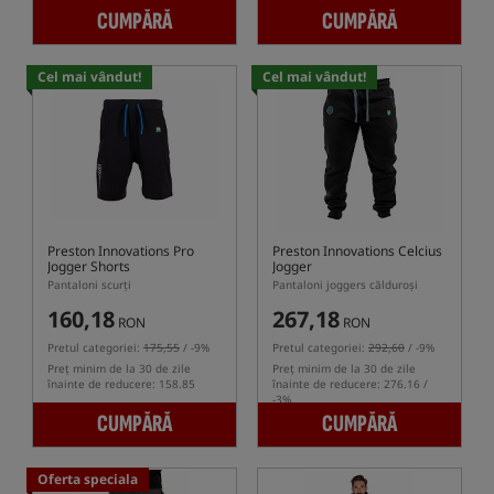
CUMPĂRĂ
CUMPĂRĂ
Cel mai vândut!
Cel mai vândut!
Preston Innovations Pro
Preston Innovations Celcius
Jogger Shorts
Jogger
Pantaloni scurți
Pantaloni joggers călduroși
160,18
267,18
RON
RON
Pretul categoriei:
175,55
/ -9%
Pretul categoriei:
292,60
/ -9%
Preț minim de la 30 de zile
Preț minim de la 30 de zile
înainte de reducere: 158.85
înainte de reducere: 276.16 /
-3%
CUMPĂRĂ
CUMPĂRĂ
Oferta speciala