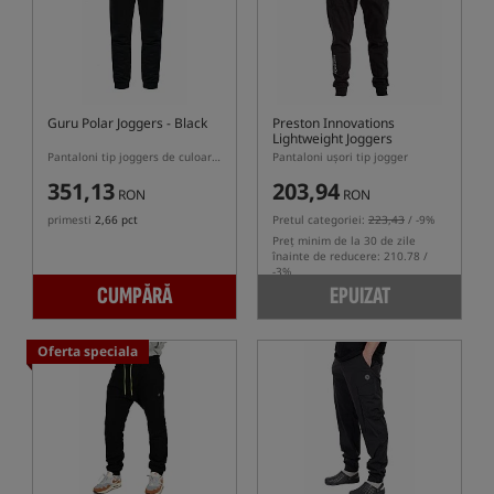
Guru Polar Joggers - Black
Preston Innovations
Lightweight Joggers
Pantaloni tip joggers de culoare neagră, cu căptușeală sherpa
Pantaloni ușori tip jogger
351,13
203,94
RON
RON
primesti
2,66 pct
Pretul categoriei:
223,43
/ -9%
Preț minim de la 30 de zile
înainte de reducere: 210.78 /
-3%
CUMPĂRĂ
EPUIZAT
Oferta speciala