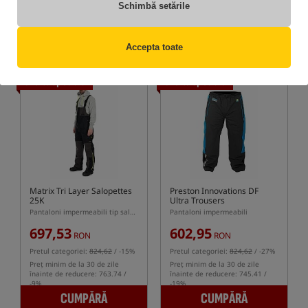
primesti
8,90 pct
Pretul categoriei:
372,40
/ -9%
Schimbă setările
Preț minim de la 30 de zile
înainte de reducere: 351.31 /
-3%
CUMPĂRĂ
CUMPĂRĂ
Accepta toate
Oferta speciala
Oferta speciala
Matrix Tri Layer Salopettes
Preston Innovations DF
25K
Ultra Trousers
Pantaloni impermeabili tip salopetă
Pantaloni impermeabili
697,53
602,95
RON
RON
Pretul categoriei:
824,62
/ -15%
Pretul categoriei:
824,62
/ -27%
Preț minim de la 30 de zile
Preț minim de la 30 de zile
înainte de reducere: 763.74 /
înainte de reducere: 745.41 /
-9%
-19%
CUMPĂRĂ
CUMPĂRĂ