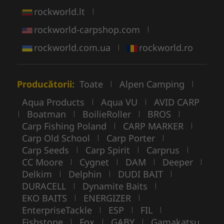
rockworld.lt
|
rockworld-carpshop.com
|
rockworld.com.ua
rockworld.ro
|
Producătorii:
Toate
Alpen Camping
|
|
Aqua Products
Aqua VU
AVID CARP
|
|
Boatman
BoilieRoller
BROS
|
|
|
|
Carp Fishing Poland
CARP MARKER
|
|
Carp Old School
Carp Porter
|
|
Carp Seeds
Carp Spirit
Carprus
|
|
|
CC Moore
Cygnet
DAM
Deeper
|
|
|
|
Delkim
Delphin
DUDI BAIT
|
|
|
DURACELL
Dynamite Baits
|
|
EKO BAITS
ENERGIZER
|
|
EnterpriseTackle
ESP
FIL
|
|
|
Fishstone
Fox
GABY
Gamakatsu
|
|
|