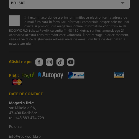
Îmi exprim acordul de a primi prin mijloace electronice, la adresa de
e-mail furnizată în formular, informații comerciale despre cele mai noi
oferte și promoții din magazinul online. Informațiile vor fi trimise de
ROCKWORLD Łukasz Pawlik cu sediul în 48-130 Kietrz, str. Kochanowskiego 21.
Acordarea acestui consimțământ este voluntară. Îl pot retrage în orice moment,
ceea ce va duce la ștergerea adresei mele de e-mail din lista de destinatari a
newsletter-ului.
Găsiți-ne pe:
Plăți:
DATE DE CONTACT
Magazin fizic:
str. Mikołaja 9A,
47-400 Racibórz
tel. +48 883 474 729
Polonia
info@rockworld.ro