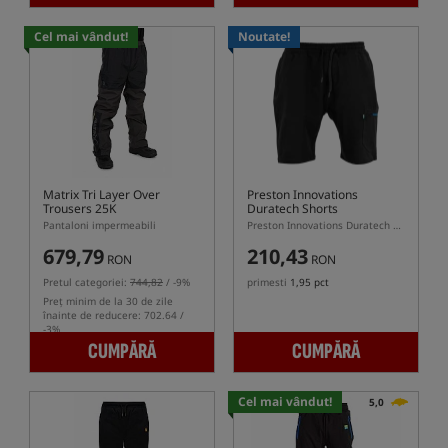
Cel mai vândut!
Noutate!
Matrix Tri Layer Over
Preston Innovations
Trousers 25K
Duratech Shorts
Pantaloni impermeabili
Preston Innovations Duratech Shorts – pantaloni scurți de pescuit ușori și cu uscare rapidă
679,79
210,43
RON
RON
Pretul categoriei:
744,82
/ -9%
primesti
1,95 pct
Preț minim de la 30 de zile
înainte de reducere: 702.64 /
-3%
CUMPĂRĂ
CUMPĂRĂ
Cel mai vândut!
5,0