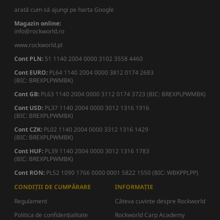
arată cum să ajungi pe harta Google
Magazin online:
info@rockworld.ro
www.rockworld.pl
Cont PLN:
51 1140 2004 0000 3102 3558 4460
Cont EURO:
PL64 1140 2004 0000 3812 0174 2683
(BIC: BREXPLPWMBK)
Cont GB:
PL63 1140 2004 0000 3112 0174 3723 (BIC: BREXPLPWMBK)
Cont USD:
PL37 1140 2004 0000 3012 1316 1916
(BIC: BREXPLPWMBK)
Cont CZK:
PL02 1140 2004 0000 3312 1316 1429
(BIC: BREXPLPWMBK)
Cont HUF:
PL39 1140 2004 0000 3012 1316 1783
(BIC: BREXPLPWMBK)
Cont RON:
PL52 1090 1766 0000 0001 5822 1550 (BIC: WBKPPLPP)
CONDIȚII DE CUMPĂRARE
INFORMAȚIE
Regulament
Câteva cuvinte despre Rockworld
Politica de confidențialitate
Rockworld Carp Academy