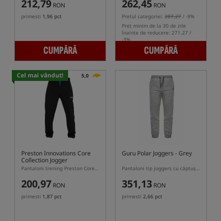
212,79
262,45
RON
RON
primesti
1,96 pct
Pretul categoriei:
287,27
/ -9%
Preț minim de la 30 de zile
înainte de reducere: 271.27 /
-3%
CUMPĂRĂ
CUMPĂRĂ
Cel mai vândut!
5,0
Preston Innovations Core
Guru Polar Joggers - Grey
Collection Jogger
Pantaloni trening Preston Core Collection Jogger – Negri
Pantaloni tip joggers cu căptușeală sherpa
200,97
351,13
RON
RON
primesti
1,87 pct
primesti
2,66 pct