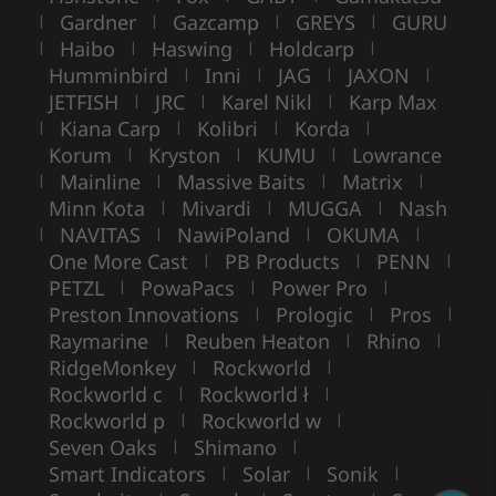
Gardner
Gazcamp
GREYS
GURU
|
|
|
|
Haibo
Haswing
Holdcarp
|
|
|
|
Humminbird
Inni
JAG
JAXON
|
|
|
|
JETFISH
JRC
Karel Nikl
Karp Max
|
|
|
Kiana Carp
Kolibri
Korda
|
|
|
|
Korum
Kryston
KUMU
Lowrance
|
|
|
Mainline
Massive Baits
Matrix
|
|
|
|
Minn Kota
Mivardi
MUGGA
Nash
|
|
|
NAVITAS
NawiPoland
OKUMA
|
|
|
|
One More Cast
PB Products
PENN
|
|
|
PETZL
PowaPacs
Power Pro
|
|
|
Preston Innovations
Prologic
Pros
|
|
|
Raymarine
Reuben Heaton
Rhino
|
|
|
RidgeMonkey
Rockworld
|
|
Rockworld c
Rockworld ł
|
|
Rockworld p
Rockworld w
|
|
Seven Oaks
Shimano
|
|
Smart Indicators
Solar
Sonik
|
|
|