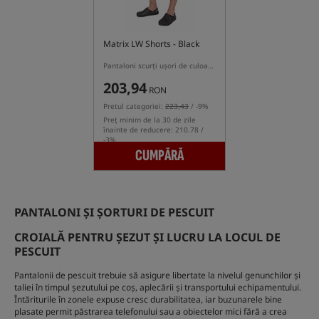
Matrix LW Shorts - Black
Pantaloni scurți ușori de culoare neagră
203,94
RON
Pretul categoriei:
223,43
/ -9%
Preț minim de la 30 de zile
înainte de reducere: 210.78 /
-3%
CUMPĂRĂ
PANTALONI ȘI ȘORTURI DE PESCUIT
CROIALĂ PENTRU ȘEZUT ȘI LUCRU LA LOCUL DE
PESCUIT
Pantalonii de pescuit trebuie să asigure libertate la nivelul genunchilor și
taliei în timpul șezutului pe coș, aplecării și transportului echipamentului.
Întăriturile în zonele expuse cresc durabilitatea, iar buzunarele bine
plasate permit păstrarea telefonului sau a obiectelor mici fără a crea