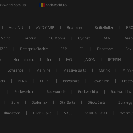
ckworld.com.ua
|
rockworld.ro
|
|
|
|
|
Aqua VU
AVID CARP
Boatman
BoilieRoller
BRO
|
|
|
|
|
 Spirit
Carprus
CC Moore
Cygnet
DAM
Deep
|
|
|
|
|
IZER
EnterpriseTackle
ESP
FIL
Fishstone
Fox
|
|
|
|
|
|
p
Humminbird
Inni
JAG
JAXON
JETFISH
|
|
|
|
|
Lowrance
Mainline
Massive Baits
Matrix
Minn 
|
|
|
|
|
cts
PENN
PETZL
PowaPacs
Power Pro
Presto
|
|
|
|
d
Rockworld c
Rockworld ł
Rockworld p
Rockworld w
|
|
|
|
|
Spro
Stalomax
StarBaits
StickyBaits
Strategy
|
|
|
|
Ultimatron
UnderCarp
VASS
VIKING BOAT
Warmuz