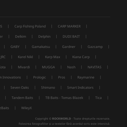
|
|
|
S
Carp Fishing Poland
CARP MARKER
|
|
|
|
er
Delkim
Delphin
DUDI BAIT
|
|
|
|
|
GABY
Gamakatsu
Gardner
Gazcamp
|
|
|
|
JRC
Karel Nikl
Karp Max
Kiana Carp
|
|
|
|
|
Kota
Mivardi
MUGGA
Nash
NAVITAS
|
|
|
|
n Innovations
Prologic
Pros
Raymarine
|
|
|
|
Seven Oaks
Shimano
Smart Indicators
|
|
|
|
Tandem Baits
TB Baits - Tomas Blazek
Tica
|
Baits
WileyX
Copyright ©
ROCKWORLD
- Toate drepturile rezervate.
Folosirea fotografiilor și a textelor fără acordul scris este interzisă.