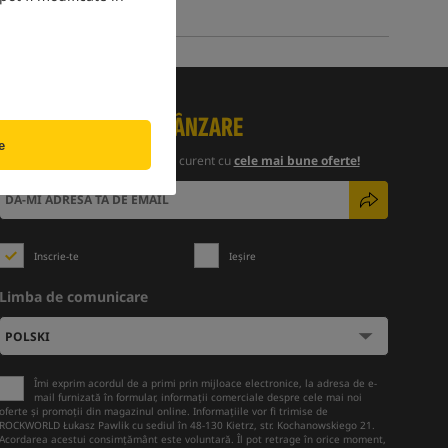
ȘTIRI
»
VÂNZĂRI
»
VÂNZARE
e
Abonați-vă la newsletter și fiți la curent cu
cele mai bune oferte!
Inscrie-te
Ieșire
Limba de comunicare
Îmi exprim acordul de a primi prin mijloace electronice, la adresa de e-
mail furnizată în formular, informații comerciale despre cele mai noi
oferte și promoții din magazinul online. Informațiile vor fi trimise de
ROCKWORLD Łukasz Pawlik cu sediul în 48-130 Kietrz, str. Kochanowskiego 21.
Acordarea acestui consimțământ este voluntară. Îl pot retrage în orice moment,