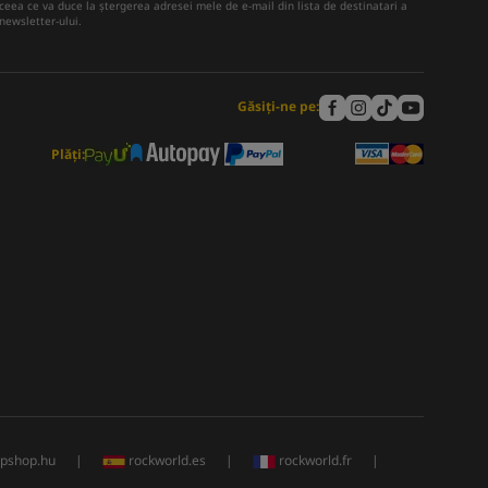
ceea ce va duce la ștergerea adresei mele de e-mail din lista de destinatari a
newsletter-ului.
Găsiți-ne pe:
Plăți:
rpshop.hu
|
rockworld.es
|
rockworld.fr
|