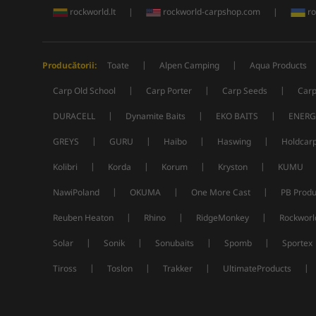
rockworld.lt
|
rockworld-carpshop.com
|
ro
|
|
Producătorii:
Toate
Alpen Camping
Aqua Products
|
|
|
Carp Old School
Carp Porter
Carp Seeds
Carp
|
|
|
DURACELL
Dynamite Baits
EKO BAITS
ENERG
|
|
|
|
GREYS
GURU
Haibo
Haswing
Holdcar
|
|
|
|
Kolibri
Korda
Korum
Kryston
KUMU
|
|
|
NawiPoland
OKUMA
One More Cast
PB Produ
|
|
|
Reuben Heaton
Rhino
RidgeMonkey
Rockworl
|
|
|
|
Solar
Sonik
Sonubaits
Spomb
Sportex
|
|
|
|
Tiross
Toslon
Trakker
UltimateProducts