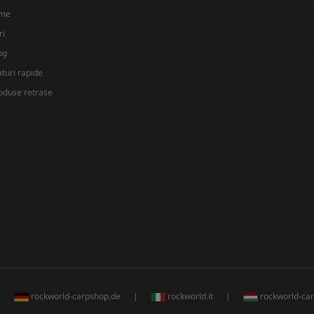
lme
ri
og
aturi rapide
oduse retrase
|
rockworld-carpshop.de
|
rockworld.it
|
rockworld-ca