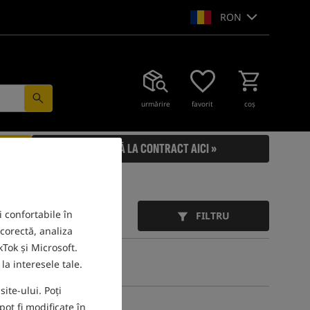
RON
urmărire
favorit
coş
RENUNȚĂ LA CONTRACT AICI »
i confortabile în
FILTRU
 corectă, analiza
Tok și Microsoft.
la interesele tale.
ite-ului. Poți
ot fi modificate în