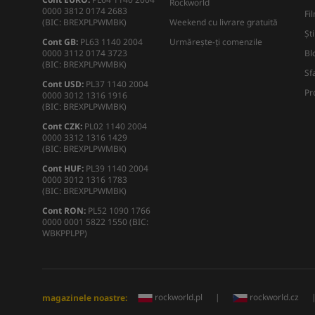
Rockworld
0000 3812 0174 2683
Fi
(BIC: BREXPLPWMBK)
Weekend cu livrare gratuită
Ști
Cont GB:
PL63 1140 2004
Urmărește-ți comenzile
0000 3112 0174 3723
Bl
(BIC: BREXPLPWMBK)
Sf
Cont USD:
PL37 1140 2004
Pr
0000 3012 1316 1916
(BIC: BREXPLPWMBK)
Cont CZK:
PL02 1140 2004
0000 3312 1316 1429
(BIC: BREXPLPWMBK)
Cont HUF:
PL39 1140 2004
0000 3012 1316 1783
(BIC: BREXPLPWMBK)
Cont RON:
PL52 1090 1766
0000 0001 5822 1550 (BIC:
WBKPPLPP)
rockworld.pl
|
rockworld.cz
magazinele noastre: