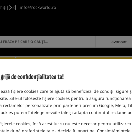
miți
|
info@rockworld.ro
avansat
LOG IN
ijă de confidențialitatea ta!
p
Năluci Artificiale
Nash Zig Bugs
zează fișiere cookies care te ajută să beneficiezi de condiții sigure ș
 site. Site-ul folosește fișiere cookies pentru a asigura funcționarea
rea reclamelor personalizate prin parteneri precum Google, Meta, Tik
 cookies putem înțelege nevoile tale și adapta conținutul reclamelor 
NASH ZIG BUGS
fișierele cookies, însă acest lucru nu este necesar pentru utilizarea s
ele după preferințele tale - decizia îți aparține. Consimțămintele p