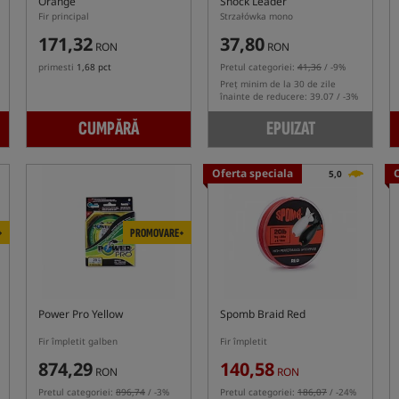
Orange
Shock Leader
Fir principal
Strzałówka mono
171,32
37,80
RON
RON
primesti
1,68 pct
Pretul categoriei:
41,36
/ -9%
Preț minim de la 30 de zile
înainte de reducere: 39.07 / -3%
CUMPĂRĂ
EPUIZAT
Oferta speciala
5,0
+
PROMOVARE+
Power Pro Yellow
Spomb Braid Red
Fir împletit galben
Fir împletit
874,29
140,58
RON
RON
Pretul categoriei:
896,74
/ -3%
Pretul categoriei:
186,07
/ -24%