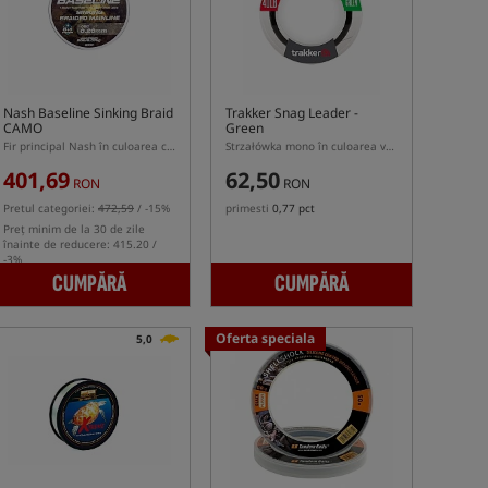
Nash Baseline Sinking Braid
Trakker Snag Leader -
CAMO
Green
Fir principal Nash în culoarea camuflaj cu proprietăți scufundătoare
Strzałówka mono în culoarea verde
401,69
62,50
RON
RON
Pretul categoriei:
472,59
/ -15%
primesti
0,77 pct
Preț minim de la 30 de zile
înainte de reducere: 415.20 /
-3%
CUMPĂRĂ
CUMPĂRĂ
Oferta speciala
5,0