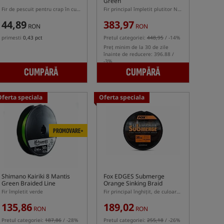
Green
Fir de pescuit pentru crap în culoarea camuflajului
Fir principal împletit plutitor Nash în culoarea camuflajului
44,89
383,97
RON
RON
primesti
0,43 pct
Pretul categoriei:
448,95
/ -14%
Preț minim de la 30 de zile
înainte de reducere: 396.88 /
-3%
CUMPĂRĂ
CUMPĂRĂ
Oferta speciala
Oferta speciala
PROMOVARE+
Shimano Kairiki 8 Mantis
Fox EDGES Submerge
Green Braided Line
Orange Sinking Braid
Fir împletit verde
Fir principal înghițit, de culoare portocalie
135,86
189,02
RON
RON
Pretul categoriei:
187,86
/ -28%
Pretul categoriei:
255,18
/ -26%