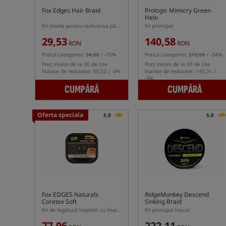
Fox Edges Hair Braid
Prologic Mimicry Green
Helo
Fir moale pentru realizarea părului
Fir principal
29,53
140,58
RON
RON
Pretul categoriei:
34,60
/ -15%
Pretul categoriei:
212,66
/ -34%
Preț minim de la 30 de zile
Preț minim de la 30 de zile
înainte de reducere: 30.52 / -3%
înainte de reducere: 145.31 /
-3%
CUMPĂRĂ
CUMPĂRĂ
Oferta speciala
5,0
5,0
Fox EDGES Naturals
RidgeMonkey Descend
Coretex Soft
Sinking Braid
Fir de legătură împletit cu înveliș moale
Fir principal înecat
77,96
222,11