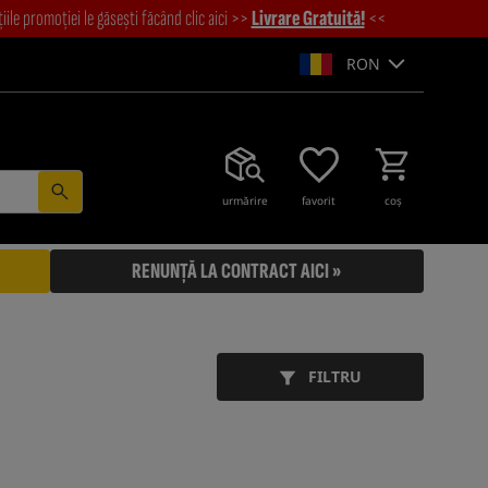
ile promoției le găsești făcând clic aici >>
Livrare Gratuită!
<<
RON
urmărire
favorit
coş
RENUNȚĂ LA CONTRACT AICI »
FILTRU