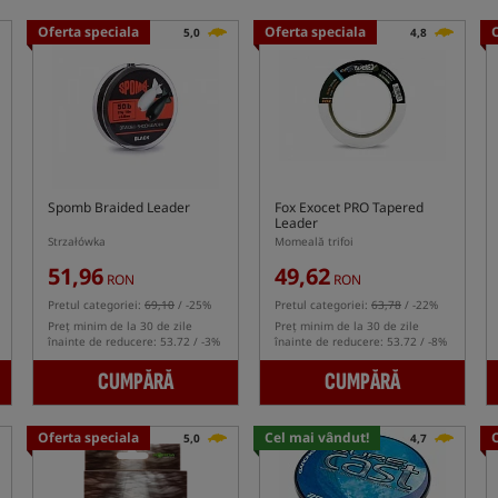
Oferta speciala
Oferta speciala
5,0
4,8
Spomb Braided Leader
Fox Exocet PRO Tapered
Leader
Strzałówka
Momeală trifoi
51,96
49,62
RON
RON
Pretul categoriei:
69,10
/ -25%
Pretul categoriei:
63,78
/ -22%
Preț minim de la 30 de zile
Preț minim de la 30 de zile
înainte de reducere: 53.72 / -3%
înainte de reducere: 53.72 / -8%
CUMPĂRĂ
CUMPĂRĂ
Oferta speciala
Cel mai vândut!
5,0
4,7