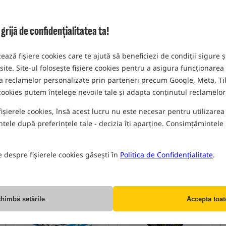
ijă de confidențialitatea ta!
zează fișiere cookies care te ajută să beneficiezi de condiții sigure ș
Korda SubLine Ultra Touch 1000m
PB Control Mono
 site. Site-ul folosește fișiere cookies pentru a asigura funcționarea
rea reclamelor personalizate prin parteneri precum Google, Meta, Tik
140,58
RON
171,32
RON
 cookies putem înțelege nevoile tale și adapta conținutul reclamelor 
CUMPĂRĂ
CUMPĂRĂ
fișierele cookies, însă acest lucru nu este necesar pentru utilizarea s
ele după preferințele tale - decizia îți aparține. Consimțămintele p
FIRE, PLASE ÎMPLETITE
e despre fișierele cookies găsești în
Politica de Confidențialitate
.
Oferta speciala
5,0
5,0
himbă setările
Accepta toat
+
PROMOVARE+