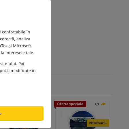
i confortabile în
 corectă, analiza
Tok și Microsoft.
la interesele tale.
ite-ului. Poți
ot fi modificate în
Cel mai vândut!
Oferta speciala
4,9
4,9
e
PROMOVARE+