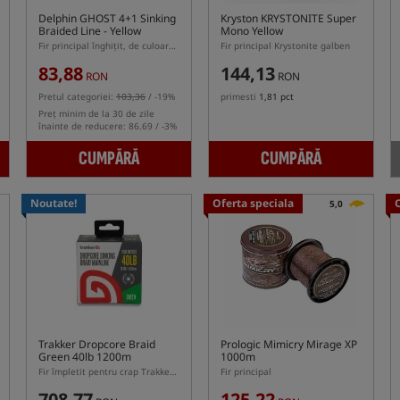
Delphin GHOST 4+1 Sinking
Kryston KRYSTONITE Super
Braided Line - Yellow
Mono Yellow
Fir principal înghițit, de culoare galbenă
Fir principal Krystonite galben
83,88
144,13
RON
RON
Pretul categoriei:
103,36
/ -19%
primesti
1,81 pct
Preț minim de la 30 de zile
înainte de reducere: 86.69 / -3%
CUMPĂRĂ
CUMPĂRĂ
Noutate!
Oferta speciala
5,0
Trakker Dropcore Braid
Prologic Mimicry Mirage XP
Green 40lb 1200m
1000m
Fir împletit pentru crap Trakker Dropcore Braid 40lb 1200m
Fir principal
708,77
125,22