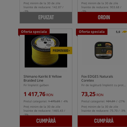
Preț minim de la 30 de zile
Preț minim de la 30 de zile
înainte de reducere: 142.87 /
înainte de reducere: 903.68 /
-3%
-3%
EPUIZAT
ORDIN
Oferta speciala
Oferta speciala
5,0
PROMOVARE+
Shimano Kairiki 8 Yellow
Fox EDGES Naturals
Braided Line
Coretex
Fir împletit galben
Fir de legătură împletit cu protecție
1 417,76
73,25
RON
RON
Pretul categoriei:
1 475,69
/ -4%
Pretul categoriei:
101,01
/ -27%
Preț minim de la 30 de zile
Preț minim de la 30 de zile
înainte de reducere: 1465.43 /
înainte de reducere: 75.70 / -3%
-3%
CUMPĂRĂ
CUMPĂRĂ