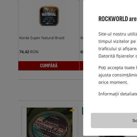
ROCKWORLD are gr
Site-ul nostru utili
Korda Super Natural Braid
Korda Boom Fluorocarbon
timpul vizitelor pe
traficului și afișa
74,42
RON
68,52
RON
Datorită fișierelor
CUMPĂRĂ
CUMPĂRĂ
Poți accepta toate 
ajusta consimțămint
orice moment.
Informații detaliat
Cel mai vândut!
5,0
Sc
PROMOVARE