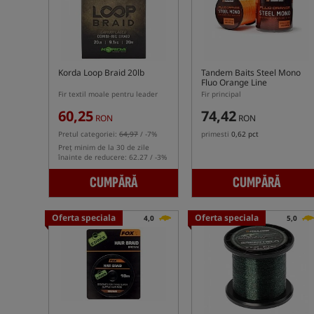
Korda Loop Braid 20lb
Tandem Baits Steel Mono
Fluo Orange Line
Fir textil moale pentru leader
Fir principal
60,25
74,42
RON
RON
Pretul categoriei:
64,97
/ -7%
primesti
0,62 pct
Preț minim de la 30 de zile
înainte de reducere: 62.27 / -3%
CUMPĂRĂ
CUMPĂRĂ
Oferta speciala
Oferta speciala
4,0
5,0