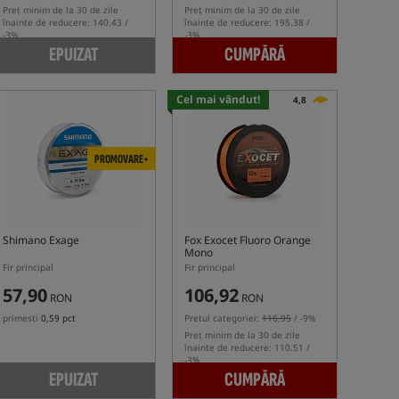
Preț minim de la 30 de zile
Preț minim de la 30 de zile
înainte de reducere: 140.43 /
înainte de reducere: 195.38 /
-3%
-3%
EPUIZAT
CUMPĂRĂ
Cel mai vândut!
4,8
PROMOVARE+
Shimano Exage
Fox Exocet Fluoro Orange
Mono
Fir principal
Fir principal
57,90
106,92
RON
RON
primesti
0,59 pct
Pretul categoriei:
116,95
/ -9%
Preț minim de la 30 de zile
înainte de reducere: 110.51 /
-3%
EPUIZAT
CUMPĂRĂ