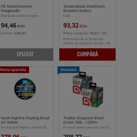
PB Shield Extreme
TandemBaits ShellShock
Snagleader
Braided Leaders
Plumb din material mono
Lider
94,46
93,32
RON
RON
primesti
0,84 pct
Pretul categoriei:
99,22
/ -6%
Preț minim de la 30 de zile
înainte de reducere: 96.46 / -3%
EPUIZAT
CUMPĂRĂ
Oferta speciala
Noutate!
Nash Highline Floating Braid
Trakker Dropcore Braid
UV Yellow
Green 30lb - 1200m
Fir principal împletit plutitor Nash, culoare galbenă, cu strat UV
Fir textil pentru pescuit crap Trakker Dropcore 30lb 1200m
378,06
708,77