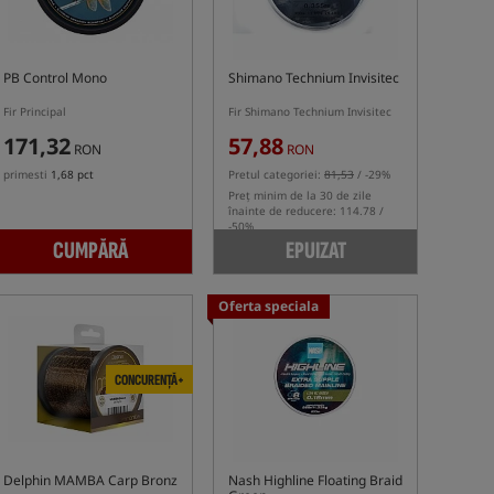
PB Control Mono
Shimano Technium Invisitec
Fir Principal
Fir Shimano Technium Invisitec
171,32
57,88
RON
RON
primesti
1,68 pct
Pretul categoriei:
81,53
/ -29%
Preț minim de la 30 de zile
înainte de reducere: 114.78 /
-50%
CUMPĂRĂ
EPUIZAT
Oferta speciala
CONCURENȚĂ+
Delphin MAMBA Carp Bronz
Nash Highline Floating Braid