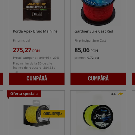
Korda Apex Braid Mainline
Gardner Sure Cast Red
Fir principal
Fir principal Sure Cast
275,27
85,06
RON
RON
Pretul categoriei:
346,16
/ -20%
primesti
0,72 pct
Preț minim de la 30 de zile
înainte de reducere: 284.53 /
-3%
CUMPĂRĂ
CUMPĂRĂ
Oferta speciala
4,6
CONCURENȚĂ+