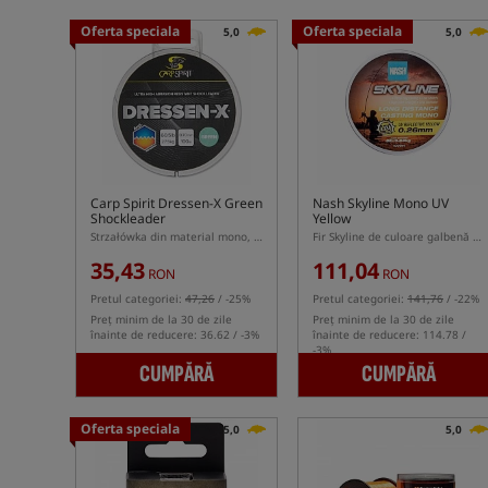
Oferta speciala
Oferta speciala
5,0
5,0
Carp Spirit Dressen-X Green
Nash Skyline Mono UV
Shockleader
Yellow
Strzałówka din material mono, culoare verde
Fir Skyline de culoare galbenă cu strat UV
35,43
111,04
RON
RON
Pretul categoriei:
47,26
/ -25%
Pretul categoriei:
141,76
/ -22%
Preț minim de la 30 de zile
Preț minim de la 30 de zile
înainte de reducere: 36.62 / -3%
înainte de reducere: 114.78 /
-3%
CUMPĂRĂ
CUMPĂRĂ
Oferta speciala
5,0
5,0