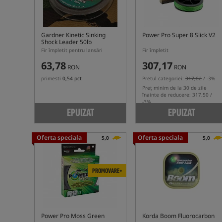
Gardner Kinetic Sinking
Power Pro Super 8 Slick V2
Shock Leader 50lb
Fir împletit pentru lansări
Fir împletit
63,78
307,17
RON
RON
primesti
0,54 pct
Pretul categoriei:
317,82
/ -3%
Preț minim de la 30 de zile
înainte de reducere: 317.50 /
-3%
EPUIZAT
EPUIZAT
Oferta speciala
Oferta speciala
5,0
5,0
PROMOVARE+
Power Pro Moss Green
Korda Boom Fluorocarbon