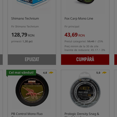
Shimano Technium
Fox Carp Mono Line
Fir Shimano Technium
Fir principal
128,79
43,69
RON
RON
primesti
1,30 pct
Pretul categoriei:
58,48
/ -25%
Preț minim de la 30 de zile
înainte de reducere: 45.17 / -3%
EPUIZAT
CUMPĂRĂ
Cel mai vândut!
4,8
5,0
PB Control Mono Fluo
Prologic Density Snag &