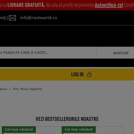
ia cu
LIVRARE GRATUITĂ.
Nu uita să profiți de promoție
Autentifică-te!
Condiți
miți
|
info@rockworld.ro
avansat
LOG IN
apului
Fire, Plase împletite
VEZI BESTSELLERURILE NOASTRE
Cel mai vândut!
Cel mai vândut!