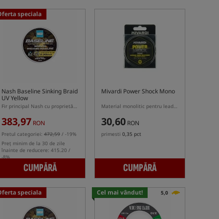
Oferta speciala
Nash Baseline Sinking Braid
Mivardi Power Shock Mono
UV Yellow
Fir principal Nash cu proprietăți scufundătoare, culoare galbenă, cu strat UV
Material monolitic pentru leaderi de lansetă
383,97
30,60
RON
RON
Pretul categoriei:
472,59
/ -19%
primesti
0,35 pct
Preț minim de la 30 de zile
înainte de reducere: 415.20 /
-8%
CUMPĂRĂ
CUMPĂRĂ
Oferta speciala
Cel mai vândut!
5,0