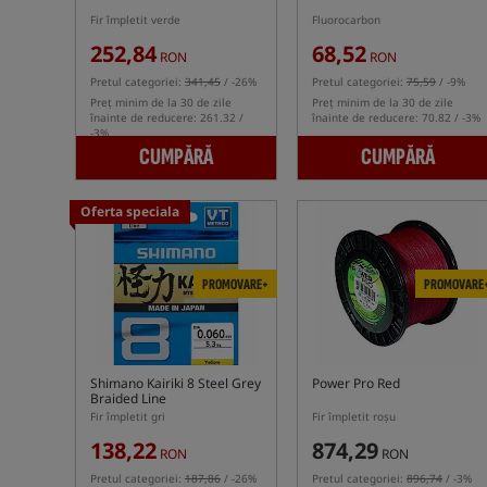
Fir împletit verde
Fluorocarbon
252,84
68,52
RON
RON
Pretul categoriei:
341,45
/ -26%
Pretul categoriei:
75,59
/ -9%
Preț minim de la 30 de zile
Preț minim de la 30 de zile
înainte de reducere: 261.32 /
înainte de reducere: 70.82 / -3%
-3%
CUMPĂRĂ
CUMPĂRĂ
Oferta speciala
PROMOVARE+
PROMOVARE
Shimano Kairiki 8 Steel Grey
Power Pro Red
Braided Line
Fir împletit gri
Fir împletit roșu
138,22
874,29
RON
RON
Pretul categoriei:
187,86
/ -26%
Pretul categoriei:
896,74
/ -3%