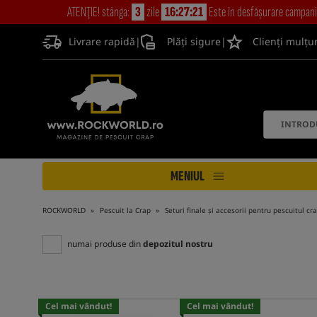
ATENŢIE! stânga:
3
zile
16:27:20
Este în desfășurare campan
Livrare rapidă
|
Plăți sigure
|
Clienți mulțu
MENIUL
ROCKWORLD
Pescuit la Crap
Seturi finale și accesorii pentru pescuitul cr
numai produse din
depozitul nostru
Cel mai vândut!
Cel mai vândut!