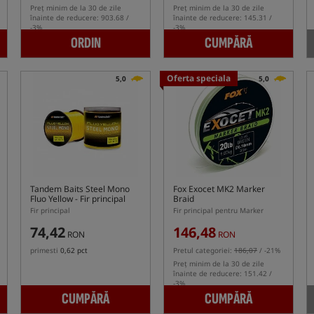
Preț minim de la 30 de zile
Preț minim de la 30 de zile
înainte de reducere: 903.68 /
înainte de reducere: 145.31 /
-3%
-3%
ORDIN
CUMPĂRĂ
Oferta speciala
5,0
5,0
Tandem Baits Steel Mono
Fox Exocet MK2 Marker
Fluo Yellow
- Fir principal
Braid
Fir principal
Fir principal pentru Marker
74,42
146,48
RON
RON
primesti
0,62 pct
Pretul categoriei:
186,07
/ -21%
Preț minim de la 30 de zile
înainte de reducere: 151.42 /
-3%
CUMPĂRĂ
CUMPĂRĂ