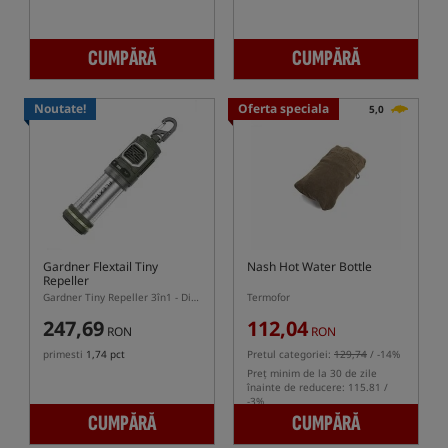
CUMPĂRĂ
CUMPĂRĂ
Noutate!
Oferta speciala
5,0
Gardner Flextail Tiny
Nash Hot Water Bottle
Repeller
Gardner Tiny Repeller 3în1 - Dispozitiv anti-țânțari
Termofor
247,69
112,04
RON
RON
primesti
1,74 pct
Pretul categoriei:
129,74
/ -14%
Preț minim de la 30 de zile
înainte de reducere: 115.81 /
-3%
CUMPĂRĂ
CUMPĂRĂ