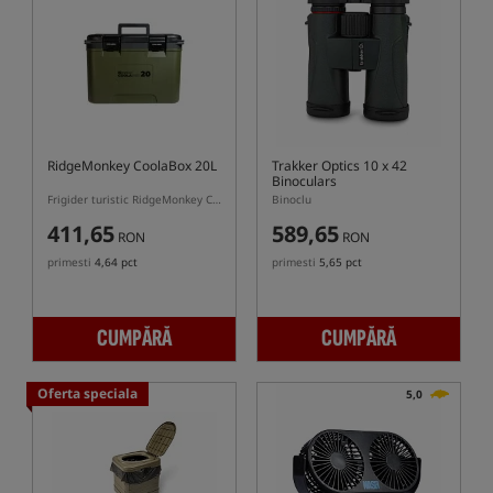
RidgeMonkey CoolaBox 20L
Trakker Optics 10 x 42
Binoculars
Frigider turistic RidgeMonkey CoolaBox 20L
Binoclu
411,65
589,65
RON
RON
primesti
4,64 pct
primesti
5,65 pct
CUMPĂRĂ
CUMPĂRĂ
Oferta speciala
5,0