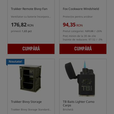
Trakker Remote Bivvy Fan
Fox Cookware Windshield
Ventilator cu baterie încorporată și control prin telecomandă
Protecție pentru arzător
176,82
94,35
RON
RON
primesti
1,65 pct
Pretul categoriei:
127,38
/ -26%
Preț minim de la 30 de zile
înainte de reducere: 97.52 / -3%
CUMPĂRĂ
CUMPĂRĂ
Noutate!
Trakker Bivvy Storage
TB Baits Lighter Camo
Carps
Trakker Bivvy Storage Standard – dulap pliabil pentru pescuit la crap
Brichetă