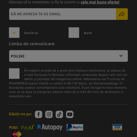
Abonați-vă la newsletter și fiți la curent cu
cele mai bune oferte!
Inscrie-te
Ieșire
Limba de comunicare
Îmi exprim acordul de a primi prin mijloace electronice, la adresa de
e-mail furnizată în formular, informații comerciale despre cele mai noi
oferte și promoții din magazinul online. Informațiile vor fi trimise de
ROCKWORLD Łukasz Pawlik cu sediul în 48-130 Kietrz, str. Kochanowskiego 21.
Acordarea acestui consimțământ este voluntară. Îl pot retrage în orice moment,
ceea ce va duce la ștergerea adresei mele de e-mail din lista de destinatari a
newsletter-ului.
Găsiți-ne pe:
Plăți: