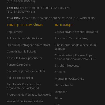
(BIC: BREXPLPWMBK)
Cont HUF:
PL39 1140 2004 0000 3012 1316 1783
(BIC: BREXPLPWMBK)
Cont RON:
PL52 1090 1766 0000 0001 5822 1550 (BIC: WBKPPLPP)
CONDIȚII DE CUMPĂRARE
INFORMAȚIE
Regulament
Câteva cuvinte despre Rockworld
Politica de confidențialitate
Rockworld Carp Academy
Dreptul de retragere din contract
Ziua internațională a pescuitului
crapului
Cumpărături la licitație
Cum să adaugi Rockworld pe
Costurile livrării produselor
ecranul principal al telefonului?
Puncte Carp Coins
Întrebări frecvente
Securitate și metode de plată
Contact
Politica cookie-urilor
Muncă în ROCKWORLD
Rezultatele Concursurilor+
Harta site-ului
organizate de Rockworld
Dicţionar
Programul de Fidelitate Rockworld
Filme
Weekend cu livrare gratuită
Știri