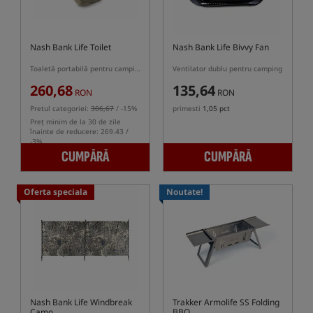
Nash Bank Life Toilet
Nash Bank Life Bivvy Fan
Toaletă portabilă pentru camping
Ventilator dublu pentru camping
260,68
135,64
RON
RON
Pretul categoriei:
306,67
/ -15%
primesti
1,05 pct
Preț minim de la 30 de zile
înainte de reducere: 269.43 /
-3%
CUMPĂRĂ
CUMPĂRĂ
Oferta speciala
Noutate!
Nash Bank Life Windbreak
Trakker Armolife SS Folding
Camo
BBQ