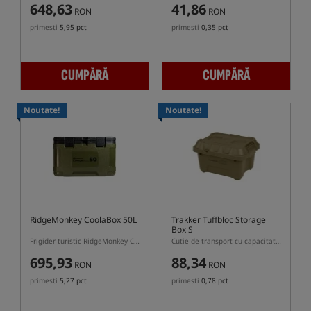
648,63
41,86
RON
RON
primesti
5,95 pct
primesti
0,35 pct
CUMPĂRĂ
CUMPĂRĂ
Noutate!
Noutate!
RidgeMonkey CoolaBox 50L
Trakker Tuffbloc Storage
Box S
Frigider turistic RidgeMonkey CoolaBox Compact 50L
Cutie de transport cu capacitate de 15L Trakker TUFFBLOC
695,93
88,34
RON
RON
primesti
5,27 pct
primesti
0,78 pct