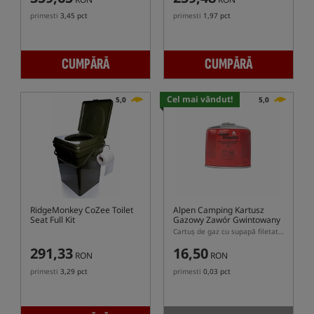
primesti
3,45 pct
primesti
1,97 pct
CUMPĂRĂ
CUMPĂRĂ
Cel mai vândut!
5,0
5,0
RidgeMonkey CoZee Toilet
Alpen Camping Kartusz
Seat Full Kit
Gazowy Zawór Gwintowany
7/16 300g
Cartuș de gaz cu supapă filetată 300g
291,33
16,50
RON
RON
primesti
3,29 pct
primesti
0,03 pct