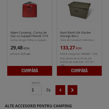
Alpen Camping
- Cartuș de
Nash Bank Life Stacker
Gaz cu Supapă Filetată 7/16
Storage Box L
500g
Cartuș de gaz 500g cu supapă filetată
Cutie de transport mărimea L
29,48
133,27
RON
RON
primesti
0,31 pct
Pretul categoriei:
153,33
/ -13%
Preț minim de la 30 de zile
înainte de reducere: 137.76 /
-3%
CUMPĂRĂ
CUMPĂRĂ
latură
Cu
4
ALTE ACCESORII PENTRU CAMPING