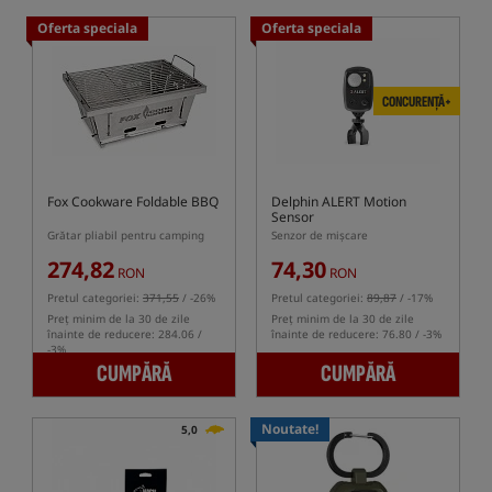
Oferta speciala
Oferta speciala
CONCURENȚĂ+
Fox Cookware Foldable BBQ
Delphin ALERT Motion
Sensor
Grătar pliabil pentru camping
Senzor de mișcare
274,82
74,30
RON
RON
Pretul categoriei:
371,55
/ -26%
Pretul categoriei:
89,87
/ -17%
Preț minim de la 30 de zile
Preț minim de la 30 de zile
înainte de reducere: 284.06 /
înainte de reducere: 76.80 / -3%
-3%
CUMPĂRĂ
CUMPĂRĂ
Noutate!
5,0