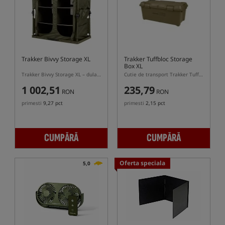
Trakker Bivvy Storage XL
Trakker Tuffbloc Storage
Box XL
Trakker Bivvy Storage XL – dulap pliabil pentru pescuit la crap cu 6 rafturi
Cutie de transport Trakker Tuffbloc Storage Box cu capacitatea de 75L
1 002,51
235,79
RON
RON
primesti
9,27 pct
primesti
2,15 pct
CUMPĂRĂ
CUMPĂRĂ
Oferta speciala
5,0