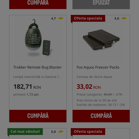
CUMPĂRĂ
EPUIZAT
Oferta speciala
4,7
5,0
Trakker Remote Bug Blaster
Fox Aquos Freezer Packs
Lampă insecticidă cu baterie încorporată, controlată prin telecomandă
Cartușe de răcire Aquos
182,71
33,02
RON
RON
primesti
1,72 pct
Pretul categoriei:
45,05
/ -27%
Preț minim de la 30 de zile
înainte de reducere: 34.13 / -3%
CUMPĂRĂ
CUMPĂRĂ
Cel mai vândut!
Oferta speciala
5,0