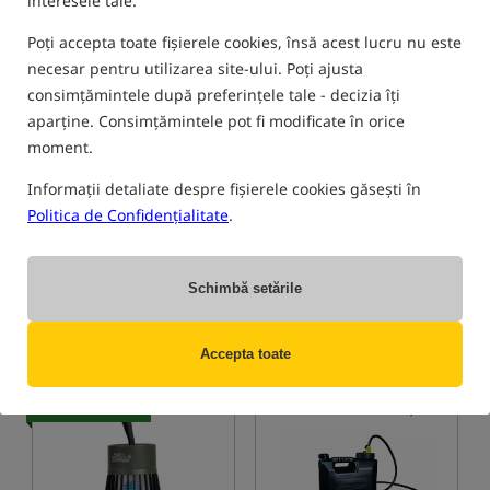
interesele tale.
Cel mai vândut!
4,9
5,0
Poți accepta toate fișierele cookies, însă acest lucru nu este
necesar pentru utilizarea site-ului. Poți ajusta
consimțămintele după preferințele tale - decizia îți
aparține. Consimțămintele pot fi modificate în orice
moment.
Seven Oaks Heater
Trakker Armolife BBQ V2
Informații detaliate despre fișierele cookies găsești în
Politica de Confidențialitate
.
Centrala termică pe gaz Seven Oaks
Grătar de camping
1 109,95
182,71
RON
RON
primesti
10,23 pct
primesti
1,72 pct
Schimbă setările
CUMPĂRĂ
CUMPĂRĂ
Accepta toate
Cel mai vândut!
5,0