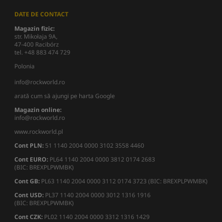
DATE DE CONTACT
Magazin fizic:
str. Mikołaja 9A,
47-400 Racibórz
tel. +48 883 474 729
Polonia
info@rockworld.ro
arată cum să ajungi pe harta Google
Magazin online:
info@rockworld.ro
www.rockworld.pl
Cont PLN:
51 1140 2004 0000 3102 3558 4460
Cont EURO:
PL64 1140 2004 0000 3812 0174 2683
(BIC: BREXPLPWMBK)
Cont GB:
PL63 1140 2004 0000 3112 0174 3723 (BIC: BREXPLPWMBK)
Cont USD:
PL37 1140 2004 0000 3012 1316 1916
(BIC: BREXPLPWMBK)
Cont CZK:
PL02 1140 2004 0000 3312 1316 1429