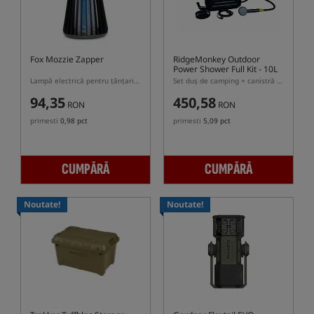
Fox Mozzie Zapper
RidgeMonkey Outdoor
Power Shower Full Kit - 10L
Lampă electrică pentru țânțari Fox Mozzie Zapper USB-C
Set duș de camping + canistră de apă 10L
94,35
450,58
RON
RON
primesti
0,98 pct
primesti
5,09 pct
CUMPĂRĂ
CUMPĂRĂ
Noutate!
Noutate!