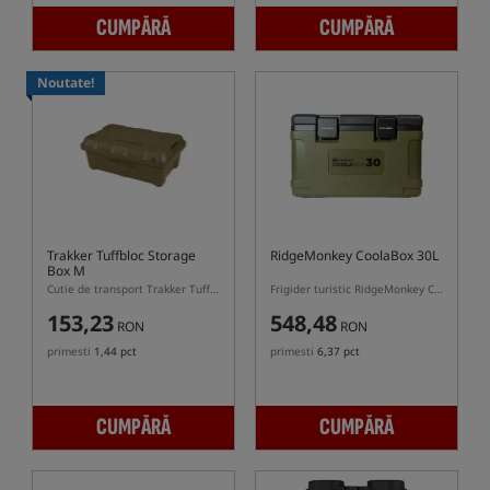
CUMPĂRĂ
CUMPĂRĂ
Noutate!
Trakker Tuffbloc Storage
RidgeMonkey CoolaBox 30L
Box M
Cutie de transport Trakker Tuffbloc Storage Box cu o capacitate de 35L
Frigider turistic RidgeMonkey CoolaBox 30L
153,23
548,48
RON
RON
primesti
1,44 pct
primesti
6,37 pct
CUMPĂRĂ
CUMPĂRĂ