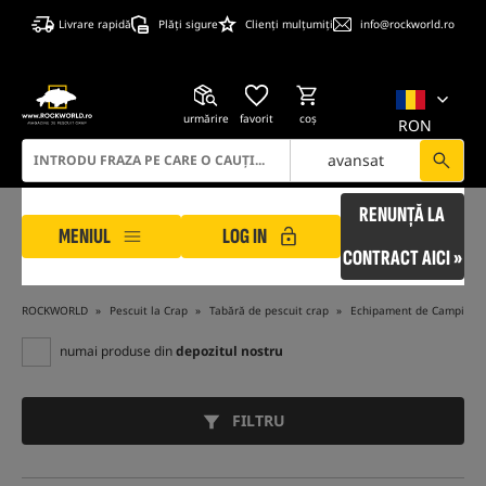
Livrare rapidă
Plăți sigure
Clienți mulțumiți
info@rockworld.ro
urmărire
favorit
coş
RON
avansat
RENUNȚĂ LA
MENIUL
LOG IN
CONTRACT AICI »
ROCKWORLD
Pescuit la Crap
Tabără de pescuit crap
Echipament de Camping
numai produse din
depozitul nostru
FILTRU