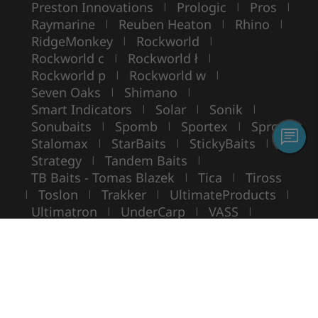
Preston Innovations
Prologic
Pros
|
|
|
Raymarine
Reuben Heaton
Rhino
|
|
|
RidgeMonkey
Rockworld
|
|
Rockworld c
Rockworld ł
|
|
Rockworld p
Rockworld w
|
|
Seven Oaks
Shimano
|
|
Smart Indicators
Solar
Sonik
|
|
|
Sonubaits
Spomb
Sportex
Spro
|
|
|
|
Stalomax
StarBaits
StickyBaits
|
|
|
Strategy
Tandem Baits
|
|
TB Baits - Tomas Blazek
Tica
Tiross
|
|
Toslon
Trakker
UltimateProducts
|
|
|
|
Ultimatron
UnderCarp
VASS
|
|
|
VIKING BOAT
WarmuzBaits
WileyX
|
|
Copyright ©
ROCKWORLD
- Toate drepturile rezervate.
Folosirea fotografiilor și a textelor fără acordul scris este interzisă.
© Rockworld 2004 - 2026