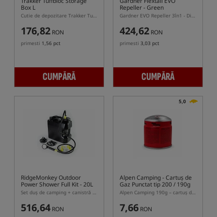
Trakker Tuffbloc Storage
Gardner Flextail EVO
Box L
Repeller - Green
Cutie de depozitare Trakker Tuffbloc Storage Box cu capacitatea de 55L
Gardner EVO Repeller 3în1 - Dispozitiv anti-țânțari
176,82
424,62
RON
RON
primesti
1,56 pct
primesti
3,03 pct
CUMPĂRĂ
CUMPĂRĂ
5,0
RidgeMonkey Outdoor
Alpen Camping
- Cartuș de
Power Shower Full Kit - 20L
Gaz Punctat tip 200 / 190g
Set duș de camping + canistră de apă 20L
Alpen Camping 190g – cartuș de gaz perforat pentru aragaz turistic
516,64
7,66
RON
RON