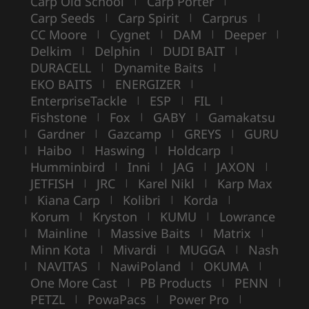
Carp Old School
Carp Porter
|
|
Carp Seeds
Carp Spirit
Carprus
|
|
|
CC Moore
Cygnet
DAM
Deeper
|
|
|
|
Delkim
Delphin
DUDI BAIT
|
|
|
DURACELL
Dynamite Baits
|
|
EKO BAITS
ENERGIZER
|
|
EnterpriseTackle
ESP
FIL
|
|
|
Fishstone
Fox
GABY
Gamakatsu
|
|
|
Gardner
Gazcamp
GREYS
GURU
|
|
|
|
Haibo
Haswing
Holdcarp
|
|
|
|
Humminbird
Inni
JAG
JAXON
|
|
|
|
JETFISH
JRC
Karel Nikl
Karp Max
|
|
|
Kiana Carp
Kolibri
Korda
|
|
|
|
Korum
Kryston
KUMU
Lowrance
|
|
|
Mainline
Massive Baits
Matrix
|
|
|
|
Minn Kota
Mivardi
MUGGA
Nash
|
|
|
NAVITAS
NawiPoland
OKUMA
|
|
|
|
One More Cast
PB Products
PENN
|
|
|
PETZL
PowaPacs
Power Pro
|
|
|