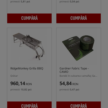
primesti
5,81 pct
primesti
0,04 pct
CUMPĂRĂ
CUMPĂRĂ
RidgeMonkey Grilla BBQ
Gardner Fabric Tape -
CAMO
Grătar
Bandă în culoarea camuflaj Gardner
960,14
54,84
RON
RON
primesti
10,82 pct
primesti
0,47 pct
CUMPĂRĂ
CUMPĂRĂ