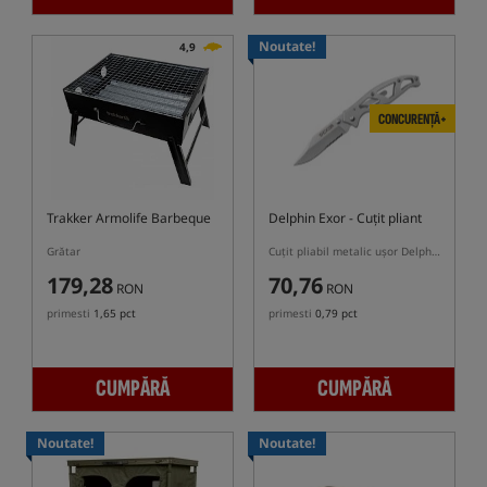
Noutate!
4,9
CONCURENȚĂ+
Trakker Armolife Barbeque
Delphin Exor
- Cuțit pliant
Grătar
Cuțit pliabil metalic ușor Delphin Exor
179,28
70,76
RON
RON
primesti
1,65 pct
primesti
0,79 pct
CUMPĂRĂ
CUMPĂRĂ
Noutate!
Noutate!