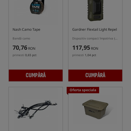
Nash Camo Tape
Gardner Flextail Light Repel
Bandă camo
Dispozitiv compact împotriva țânțarilor Gardner Light Repel
70,76
117,95
RON
RON
primesti
0,65 pct
primesti
1,04 pct
CUMPĂRĂ
CUMPĂRĂ
Oferta speciala