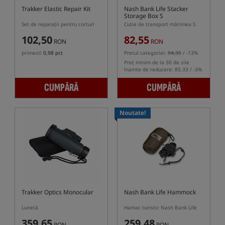
Trakker Elastic Repair Kit
Nash Bank Life Stacker
Storage Box S
Set de reparații pentru corturi
Cutie de transport mărimea S
102,50
82,55
RON
RON
primesti
0,98 pct
Pretul categoriei:
94,35
/ -13%
Preț minim de la 30 de zile
înainte de reducere: 85.33 / -3%
CUMPĂRĂ
CUMPĂRĂ
Noutate!
Trakker Optics Monocular
Nash Bank Life Hammock
Lunetă
Hamac turistic Nash Bank Life
359,65
259,48
RON
RON