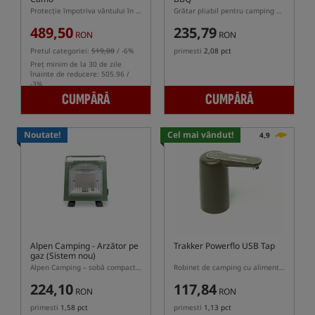
Protecție împotriva vântului în culoarea camuflajului
Grătar pliabil pentru camping Trakker Armolife SS din oțel inoxidabil
489,50
235,79
RON
RON
Pretul categoriei:
519,00
/ -6%
primesti
2,08 pct
Preț minim de la 30 de zile
înainte de reducere: 505.96 /
-3%
CUMPĂRĂ
CUMPĂRĂ
Noutate!
Cel mai vândut!
4,9
Alpen Camping
- Arzător pe
Trakker Powerflo USB Tap
gaz (Sistem nou)
Alpen Camping – sobă compactă pe gaz pentru activități outdoor
Robinet de camping cu alimentare internă
224,10
117,84
RON
RON
primesti
1,58 pct
primesti
1,13 pct