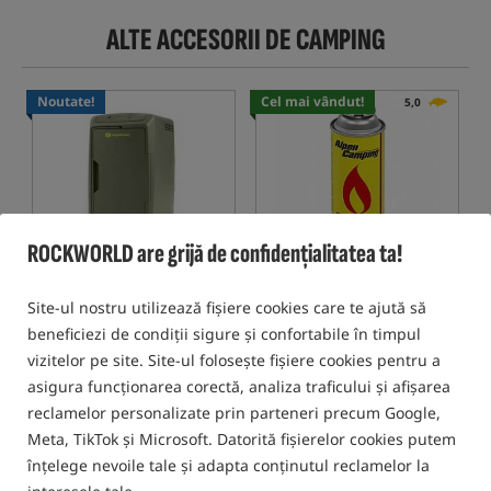
ALTE ACCESORII DE CAMPING
Noutate!
Cel mai vândut!
5,0
ROCKWORLD are grijă de confidențialitatea ta!
RidgeMonkey CombiChilla
Alpen Camping
- Cartuș de
18 L
gaz 400ml/227g
Site-ul nostru utilizează fișiere cookies care te ajută să
RidgeMonkey CombiChilla 18 Litre – frigider portabil 12V cu funcție de răcire și încălzire
Cartuș de gaz pentru aragaz/aragaz portabil
beneficiezi de condiții sigure și confortabile în timpul
822,14
7,66
RON
RON
vizitelor pe site. Site-ul folosește fișiere cookies pentru a
primesti
7,25 pct
primesti
0,07 pct
asigura funcționarea corectă, analiza traficului și afișarea
reclamelor personalizate prin parteneri precum Google,
Meta, TikTok și Microsoft. Datorită fișierelor cookies putem
CUMPĂRĂ
CUMPĂRĂ
înțelege nevoile tale și adapta conținutul reclamelor la