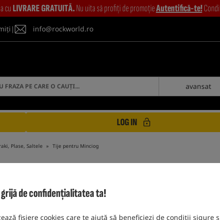
ia cu
LIVRARE GRATUITĂ.
Nu uita să profiți de promoție
Autentifică-te!
Condiț
miți
|
info@rockworld.ro
avansat
LOG IN
aki, Plase, Saltele
Tije pentru Minciog
ijă de confidențialitatea ta!
TIJE PENTRU MINCIOG
zează fișiere cookies care te ajută să beneficiezi de condiții sigure ș