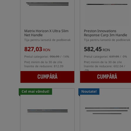
Matrix Horizon X Ultra Slim
Preston Innovations
Net Handle
Response Carp 3m Handle
Tija pentru lansetă de podbierak
Tija pentru lansetă de podbierak
827,03
582,45
RON
RON
Pretul categoriei:
956,99
/ -14%
Pretul categoriei:
637,99
/ -9%
Preț minim de la 30 de zile
Preț minim de la 30 de zile
înainte de reducere: 812.09
înainte de reducere: 602.04 /
-3%
CUMPĂRĂ
CUMPĂRĂ
Cel mai vândut!
Noutate!