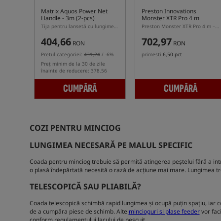
Matrix Aquos Power Net
Preston Innovations
Handle - 3m (2-pcs)
Monster XTR Pro 4 m
Handle
Tija pentru lansetă cu lungimea de 3m
Preston Monster XTR Pro 4 m – tijă telescopică din carbon în trei părți pentru lansetă de pescuit
404,66
702,97
RON
RON
Pretul categoriei:
431,24
/ -6%
primesti
6,50 pct
Preț minim de la 30 de zile
înainte de reducere: 378.56
CUMPĂRĂ
CUMPĂRĂ
COZI PENTRU MINCIOG
LUNGIMEA NECESARĂ PE MALUL SPECIFIC
Coada pentru minciog trebuie să permită atingerea peștelui fără a intra
o plasă îndepărtată necesită o rază de acțiune mai mare. Lungimea trebu
TELESCOPICĂ SAU PLIABILĂ?
Coada telescopică schimbă rapid lungimea și ocupă puțin spațiu, iar co
de a cumpăra piese de schimb. Alte
mincioguri și plase feeder
vor faci
conform regulamentului lacului de pescuit.