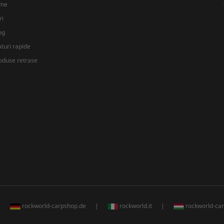
lme
ri
og
aturi rapide
oduse retrase
|
rockworld-carpshop.de
|
rockworld.it
|
rockworld-ca