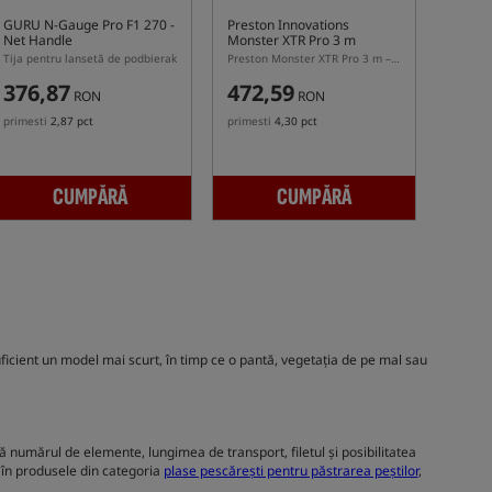
GURU N-Gauge Pro F1 270 -
Preston Innovations
Net Handle
Monster XTR Pro 3 m
Handle
Tija pentru lansetă de podbierak
Preston Monster XTR Pro 3 m – tijă din carbon pentru podbierac
376,87
472,59
RON
RON
primesti
2,87 pct
primesti
4,30 pct
CUMPĂRĂ
CUMPĂRĂ
uficient un model mai scurt, în timp ce o pantă, vegetația de pe mal sau
 numărul de elemente, lungimea de transport, filetul și posibilitatea
ă în produsele din categoria
plase pescărești pentru păstrarea peștilor
,