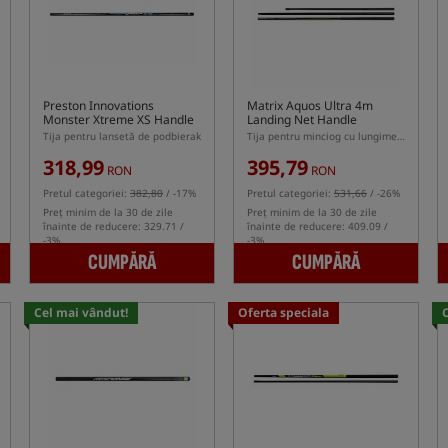
Preston Innovations
Matrix Aquos Ultra 4m
Monster Xtreme XS Handle
Landing Net Handle
Tija pentru lansetă de podbierak
Tija pentru minciog cu lungimea de 4m
318,99
395,79
RON
RON
Pretul categoriei:
382,80
/ -17%
Pretul categoriei:
531,66
/ -26%
Preț minim de la 30 de zile
Preț minim de la 30 de zile
înainte de reducere: 329.71 /
înainte de reducere: 409.09 /
-3%
-3%
CUMPĂRĂ
CUMPĂRĂ
Cel mai vândut!
Oferta speciala