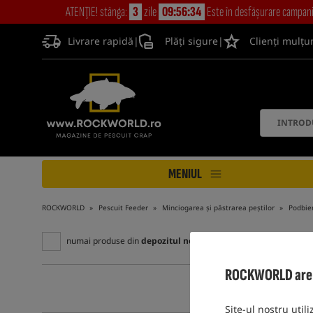
ATENŢIE! stânga:
3
zile
09:56:33
Este în desfășurare campan
Livrare rapidă
|
Plăți sigure
|
Clienți mulțu
MENIUL
ROCKWORLD
Pescuit Feeder
Minciogarea și păstrarea peștilor
Podbier
numai produse din
depozitul nostru
ROCKWORLD are gr
Site-ul nostru utili