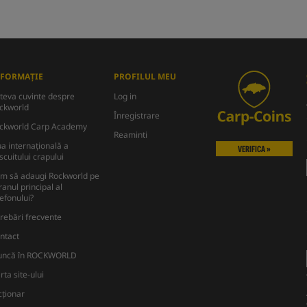
NFORMAȚIE
PROFILUL MEU
teva cuvinte despre
Log in
ckworld
Înregistrare
ckworld Carp Academy
Reaminti
ua internațională a
VERIFICA »
scuitului crapului
m să adaugi Rockworld pe
ranul principal al
lefonului?
trebări frecvente
ntact
ncă în ROCKWORLD
rta site-ului
cţionar