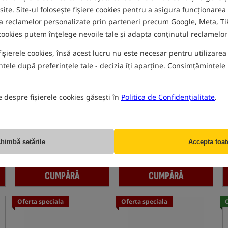
 site. Site-ul folosește fișiere cookies pentru a asigura funcționarea
Oferta speciala
Noutate!
rea reclamelor personalizate prin parteneri precum Google, Meta, Tik
 cookies putem înțelege nevoile tale și adapta conținutul reclamelor 
fișierele cookies, însă acest lucru nu este necesar pentru utilizarea s
ele după preferințele tale - decizia îți aparține. Consimțămintele p
Matrix Horizon X Class Net
Matrix Horizon Ultra PRO
e despre fișierele cookies găsești în
Politica de Confidențialitate
.
Handles
Handle - 4 m
Tija pentru lanseta de podbierak
Matrix Horizon Ultra PRO Handle 4 m – mâner rezistent pentru cârlig de scos pește
667,52
980,62
RON
RON
Pretul categoriei:
903,82
/ -26%
primesti
9,07 pct
himbă setările
Accepta toat
Preț minim de la 30 de zile
înainte de reducere: 689.97 /
-3%
CUMPĂRĂ
CUMPĂRĂ
Oferta speciala
Oferta speciala