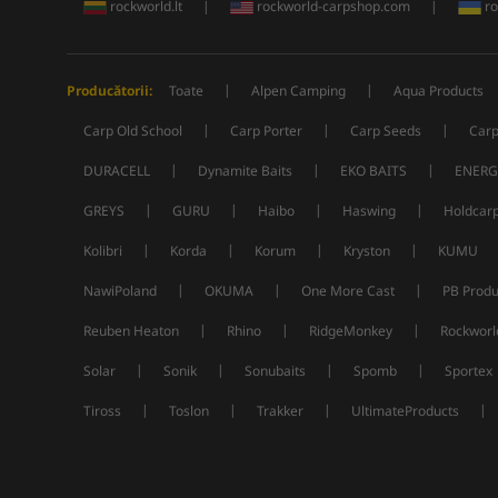
rockworld.lt
|
rockworld-carpshop.com
|
ro
|
|
Producătorii:
Toate
Alpen Camping
Aqua Products
|
|
|
Carp Old School
Carp Porter
Carp Seeds
Carp
|
|
|
DURACELL
Dynamite Baits
EKO BAITS
ENERG
|
|
|
|
GREYS
GURU
Haibo
Haswing
Holdcar
|
|
|
|
Kolibri
Korda
Korum
Kryston
KUMU
|
|
|
NawiPoland
OKUMA
One More Cast
PB Produ
|
|
|
Reuben Heaton
Rhino
RidgeMonkey
Rockworl
|
|
|
|
Solar
Sonik
Sonubaits
Spomb
Sportex
|
|
|
|
Tiross
Toslon
Trakker
UltimateProducts