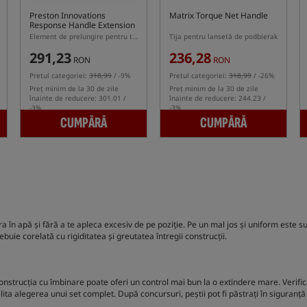
Preston Innovations
Matrix Torque Net Handle
Response Handle Extension
Element de prelungire pentru tijă Response
Tija pentru lansetă de podbierak
291,23
236,28
RON
RON
Pretul categoriei:
318,99
/ -9%
Pretul categoriei:
318,99
/ -26%
Preț minim de la 30 de zile
Preț minim de la 30 de zile
înainte de reducere: 301.01 /
înainte de reducere: 244.23 /
-3%
-3%
CUMPĂRĂ
CUMPĂRĂ
 în apă și fără a te apleca excesiv de pe poziție. Pe un mal jos și uniform este s
ie corelată cu rigiditatea și greutatea întregii construcții.
nstrucția cu îmbinare poate oferi un control mai bun la o extindere mare. Verifică
lita alegerea unui set complet. După concursuri, peștii pot fi păstrați în siguranț