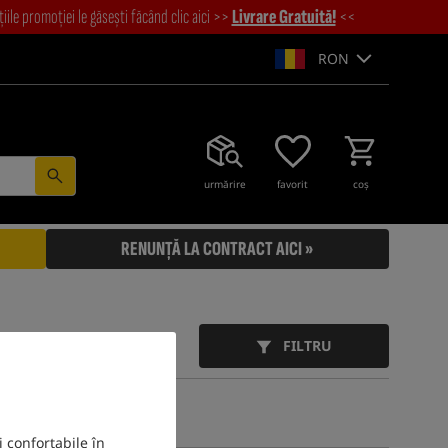
iile promoției le găsești făcând clic aici >>
Livrare Gratuită!
<<
RON
urmărire
favorit
coş
RENUNȚĂ LA CONTRACT AICI »
FILTRU
i confortabile în