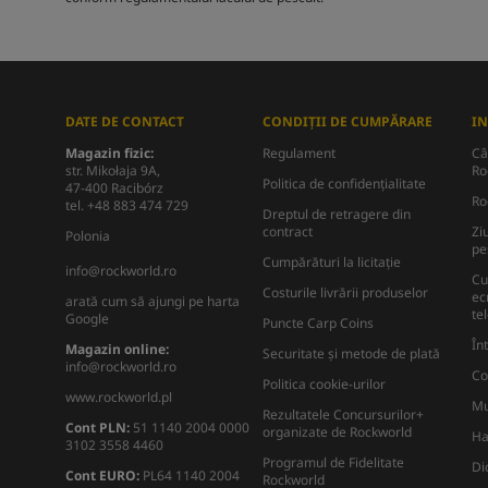
DATE DE CONTACT
CONDIȚII DE CUMPĂRARE
I
Magazin fizic:
Regulament
Câ
str. Mikołaja 9A,
Ro
Politica de confidențialitate
47-400 Racibórz
Ro
tel. +48 883 474 729
Dreptul de retragere din
contract
Zi
Polonia
pe
Cumpărături la licitație
info@rockworld.ro
Cu
Costurile livrării produselor
ec
arată cum să ajungi pe harta
te
Google
Puncte Carp Coins
În
Magazin online:
Securitate și metode de plată
info@rockworld.ro
Co
Politica cookie-urilor
www.rockworld.pl
Mu
Rezultatele Concursurilor+
Cont PLN:
51 1140 2004 0000
organizate de Rockworld
Ha
3102 3558 4460
Programul de Fidelitate
Di
Cont EURO:
PL64 1140 2004
Rockworld