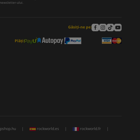
newsletter-ului.
Găsiți-ne pe:
Plăți:
rpshop.hu
|
rockworld.es
|
rockworld.fr
|