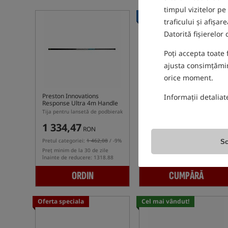
timpul vizitelor pe
Noutate!
traficului și afișa
Datorită fișierelor
Poți accepta toate 
ajusta consimțămint
orice moment.
Preston Innovations
Matrix Horizon Ultra PRO
Informații detaliat
Response Ultra 4m Handle
Handle - 5.5 m
Tija pentru lansetă de podbierak
Matrix Horizon Ultra PRO Handle 5.5 m – mâner lung pentru minciog
1 334,47
1 157,84
RON
RON
Pretul categoriei:
1 462,08
/ -9%
primesti
10,70 pct
Sc
Preț minim de la 30 de zile
înainte de reducere: 1318.88
ORDIN
CUMPĂRĂ
Oferta speciala
Cel mai vândut!