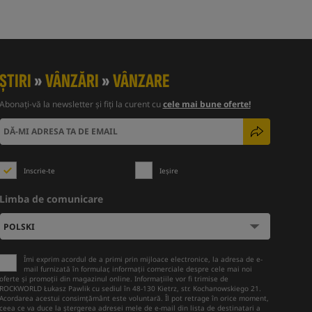
ȘTIRI
»
VÂNZĂRI
»
VÂNZARE
Abonați-vă la newsletter și fiți la curent cu
cele mai bune oferte!
Inscrie-te
Ieșire
Limba de comunicare
Îmi exprim acordul de a primi prin mijloace electronice, la adresa de e-
mail furnizată în formular, informații comerciale despre cele mai noi
oferte și promoții din magazinul online. Informațiile vor fi trimise de
ROCKWORLD Łukasz Pawlik cu sediul în 48-130 Kietrz, str. Kochanowskiego 21.
Acordarea acestui consimțământ este voluntară. Îl pot retrage în orice moment,
ceea ce va duce la ștergerea adresei mele de e-mail din lista de destinatari a