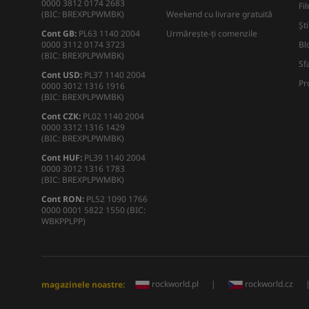
0000 3812 0174 2683
Fi
(BIC: BREXPLPWMBK)
Weekend cu livrare gratuită
Ști
Cont GB:
PL63 1140 2004
Urmărește-ți comenzile
0000 3112 0174 3723
Bl
(BIC: BREXPLPWMBK)
Sf
Cont USD:
PL37 1140 2004
Pr
0000 3012 1316 1916
(BIC: BREXPLPWMBK)
Cont CZK:
PL02 1140 2004
0000 3312 1316 1429
(BIC: BREXPLPWMBK)
Cont HUF:
PL39 1140 2004
0000 3012 1316 1783
(BIC: BREXPLPWMBK)
Cont RON:
PL52 1090 1766
0000 0001 5822 1550 (BIC:
WBKPPLPP)
rockworld.pl
|
rockworld.cz
magazinele noastre: