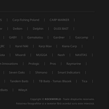
|
|
|
S
Carp Fishing Poland
CARP MARKER
|
|
|
|
er
Delkim
Delphin
DUDI BAIT
|
|
|
|
|
GABY
Gamakatsu
Gardner
Gazcamp
|
|
|
|
JRC
Karel Nikl
Karp Max
Kiana Carp
|
|
|
|
|
Kota
Mivardi
MUGGA
Nash
NAVITAS
|
|
|
|
n Innovations
Prologic
Pros
Raymarine
|
|
|
|
Seven Oaks
Shimano
Smart Indicators
|
|
|
|
Tandem Baits
TB Baits - Tomas Blazek
Tica
|
Baits
WileyX
Copyright ©
ROCKWORLD
- Toate drepturile rezervate.
Folosirea fotografiilor și a textelor fără acordul scris este interzisă.