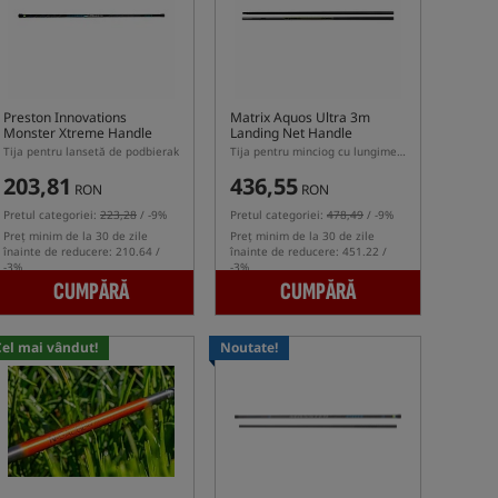
Preston Innovations
Matrix Aquos Ultra 3m
Monster Xtreme Handle
Landing Net Handle
Tija pentru lansetă de podbierak
Tija pentru minciog cu lungimea de 3m
203,81
436,55
RON
RON
Pretul categoriei:
223,28
/ -9%
Pretul categoriei:
478,49
/ -9%
Preț minim de la 30 de zile
Preț minim de la 30 de zile
înainte de reducere: 210.64 /
înainte de reducere: 451.22 /
-3%
-3%
CUMPĂRĂ
CUMPĂRĂ
Cel mai vândut!
Noutate!