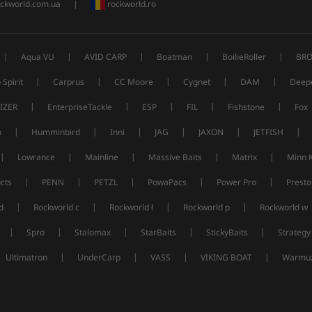
ckworld.com.ua
|
rockworld.ro
|
|
|
|
|
Aqua VU
AVID CARP
Boatman
BoilieRoller
BRO
|
|
|
|
|
 Spirit
Carprus
CC Moore
Cygnet
DAM
Deep
|
|
|
|
|
IZER
EnterpriseTackle
ESP
FIL
Fishstone
Fox
|
|
|
|
|
|
p
Humminbird
Inni
JAG
JAXON
JETFISH
|
|
|
|
|
Lowrance
Mainline
Massive Baits
Matrix
Minn 
|
|
|
|
|
cts
PENN
PETZL
PowaPacs
Power Pro
Presto
|
|
|
|
d
Rockworld c
Rockworld ł
Rockworld p
Rockworld w
|
|
|
|
|
Spro
Stalomax
StarBaits
StickyBaits
Strategy
|
|
|
|
Ultimatron
UnderCarp
VASS
VIKING BOAT
Warmuz