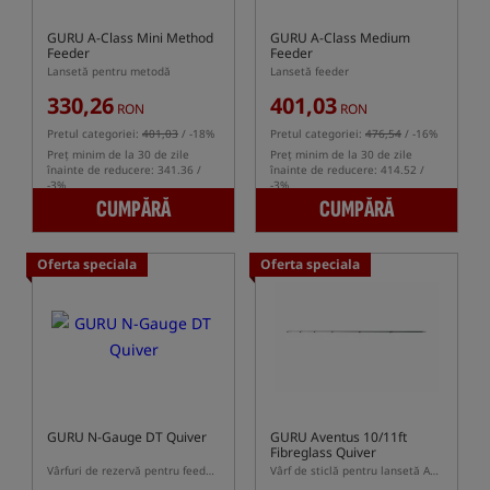
GURU A-Class Mini Method
GURU A-Class Medium
Feeder
Feeder
Lansetă pentru metodă
Lansetă feeder
330,26
401,03
RON
RON
Pretul categoriei:
401,03
/ -18%
Pretul categoriei:
476,54
/ -16%
Preț minim de la 30 de zile
Preț minim de la 30 de zile
înainte de reducere: 341.36 /
înainte de reducere: 414.52 /
-3%
-3%
CUMPĂRĂ
CUMPĂRĂ
Oferta speciala
Oferta speciala
GURU N-Gauge DT Quiver
GURU Aventus 10/11ft
Fibreglass Quiver
Vârfuri de rezervă pentru feeder GURU N-Gauge Pro Distance
Vârf de sticlă pentru lansetă Aventus 10/11ft