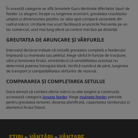
În această categorie se află lansetele Guru destinate diferitelor tipuri de
feeder. La alegere, începe cu lungimea aruncării, greutatea coșulețului
umplut și dimensiunea peștilor, iar abia apoi compară variantele din
cadrul mărcii. Un blank mai scurt facilitează aruncările frecvente pe un
lac comercial, unul mai lung oferă un control mai bun pe distanță.
GREUTATEA DE ARUNCARE ȘI VÂRFURILE
Intervalul declarat trebuie să includă greutatea completă a feederului
împreună cu momeala sau peletul. Alege vârful în funcție de tracțiune,
vânt și tensiunea firului, amintindu-ți că sensibilitatea acestuia nu
determină puterea întregului blank. Verifică numărul de părți, lungimea
de transport și compatibilitatea vârfurilor de rezervă.
COMPARAREA ȘI COMPLETAREA SETULUI
Dacă dorești să combini oferta mărcii cu alte lungimi și construcții,
accesează categoria
lansete feeder
. Alege
mulinete feeder
potrivite
pentru greutatea lansetei, distanța planificată, capacitatea tamburului și
diametrul firului folosit.
ȘTIRI
»
VÂNZĂRI
»
VÂNZARE