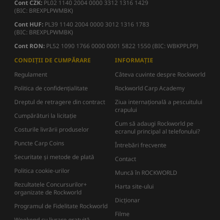
Cont CZK:
PL02 1140 2004 0000 3312 1316 1429
(BIC: BREXPLPWMBK)
Cont HUF:
PL39 1140 2004 0000 3012 1316 1783
(BIC: BREXPLPWMBK)
Cont RON:
PL52 1090 1766 0000 0001 5822 1550 (BIC: WBKPPLPP)
CONDIȚII DE CUMPĂRARE
INFORMAȚIE
Regulament
Câteva cuvinte despre Rockworld
Politica de confidențialitate
Rockworld Carp Academy
Dreptul de retragere din contract
Ziua internațională a pescuitului
crapului
Cumpărături la licitație
Cum să adaugi Rockworld pe
Costurile livrării produselor
ecranul principal al telefonului?
Puncte Carp Coins
Întrebări frecvente
Securitate și metode de plată
Contact
Politica cookie-urilor
Muncă în ROCKWORLD
Rezultatele Concursurilor+
Harta site-ului
organizate de Rockworld
Dicţionar
Programul de Fidelitate Rockworld
Filme
Weekend cu livrare gratuită