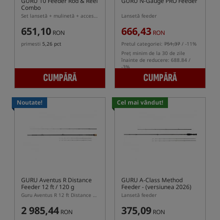
GURU 10 Feeder Rod & Reel
GURU N-Gauge PRO Feeder
Combo
Set lansetă + mulinetă + accesorii pentru Method Feeder
Lansetă feeder
651,10
666,43
RON
RON
primesti
5,26 pct
Pretul categoriei:
751,37
/ -11%
Preț minim de la 30 de zile
înainte de reducere: 688.84 /
-3%
CUMPĂRĂ
CUMPĂRĂ
Noutate!
Cel mai vândut!
GURU Aventus R Distance
GURU A-Class Method
Feeder 12 ft / 120 g
Feeder
- (versiunea 2026)
Guru Aventus R 12 ft Distance Feeder 120 g – lansetă feeder pentru distanțe lungi
Lansetă feeder
2 985,44
375,09
RON
RON