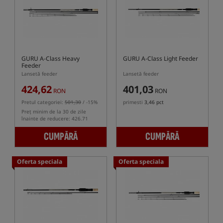
GURU A-Class Heavy
GURU A-Class Light Feeder
Feeder
Lansetă feeder
Lansetă feeder
424,62
401,03
RON
RON
Pretul categoriei:
501,30
/ -15%
primesti
3,46 pct
Preț minim de la 30 de zile
înainte de reducere: 426.71
CUMPĂRĂ
CUMPĂRĂ
Oferta speciala
Oferta speciala