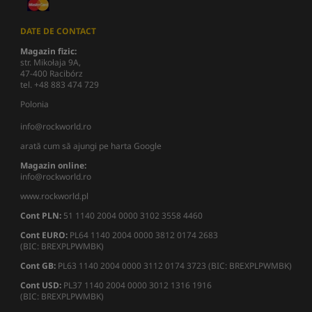
DATE DE CONTACT
Magazin fizic:
str. Mikołaja 9A,
47-400 Racibórz
tel. +48 883 474 729
Polonia
info@rockworld.ro
arată cum să ajungi pe harta Google
Magazin online:
info@rockworld.ro
www.rockworld.pl
Cont PLN:
51 1140 2004 0000 3102 3558 4460
Cont EURO:
PL64 1140 2004 0000 3812 0174 2683
(BIC: BREXPLPWMBK)
Cont GB:
PL63 1140 2004 0000 3112 0174 3723 (BIC: BREXPLPWMBK)
Cont USD:
PL37 1140 2004 0000 3012 1316 1916
(BIC: BREXPLPWMBK)