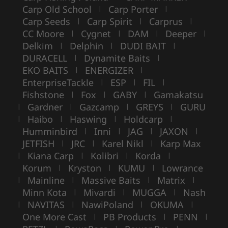
Carp Old School
Carp Porter
|
|
Carp Seeds
Carp Spirit
Carprus
|
|
|
CC Moore
Cygnet
DAM
Deeper
|
|
|
|
Delkim
Delphin
DUDI BAIT
|
|
|
DURACELL
Dynamite Baits
|
|
EKO BAITS
ENERGIZER
|
|
EnterpriseTackle
ESP
FIL
|
|
|
Fishstone
Fox
GABY
Gamakatsu
|
|
|
Gardner
Gazcamp
GREYS
GURU
|
|
|
|
Haibo
Haswing
Holdcarp
|
|
|
|
Humminbird
Inni
JAG
JAXON
|
|
|
|
JETFISH
JRC
Karel Nikl
Karp Max
|
|
|
Kiana Carp
Kolibri
Korda
|
|
|
|
Korum
Kryston
KUMU
Lowrance
|
|
|
Mainline
Massive Baits
Matrix
|
|
|
|
Minn Kota
Mivardi
MUGGA
Nash
|
|
|
NAVITAS
NawiPoland
OKUMA
|
|
|
|
One More Cast
PB Products
PENN
|
|
|