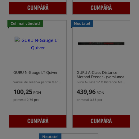
CUMPĂRĂ
CUMPĂRĂ
Cel mai vândut!
Noutate!
GURU N-Gauge LT Quiver
GURU A-Class Distance
Method Feeder
- (versiunea
2026)
Vârfuri de rezervă pentru feeder GURU N-Gauge Pro / GURU N-Gauge
Guru A-Class 12 ft Distance Method Feeder 2026 – lansetă feeder pentru distanțe lungi
100,25
439,96
RON
RON
primesti
0,76 pct
primesti
3,58 pct
CUMPĂRĂ
CUMPĂRĂ
Noutate!