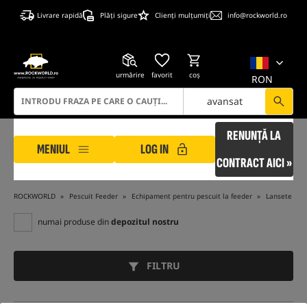
Livrare rapidă
Plăți sigure
Clienți mulțumiți
info@rockworld.ro
urmărire
favorit
coş
RON
avansat
RENUNȚĂ LA
MENIUL
LOG IN
CONTRACT AICI »
ROCKWORLD
Pescuit Feeder
Echipament pentru pescuit la feeder
Lansete Fee
numai produse din
depozitul nostru
FILTRU