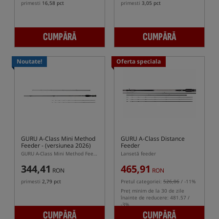
primesti
16,58 pct
primesti
3,05 pct
CUMPĂRĂ
CUMPĂRĂ
Noutate!
Oferta speciala
GURU A-Class Mini Method
GURU A-Class Distance
Feeder
- (versiunea 2026)
Feeder
GURU A-Class Mini Method Feeder – lansetă scurtă pentru Feeder Bomb
Lansetă feeder
344,41
465,91
RON
RON
primesti
2,79 pct
Pretul categoriei:
526,06
/ -11%
Preț minim de la 30 de zile
înainte de reducere: 481.57 /
-3%
CUMPĂRĂ
CUMPĂRĂ