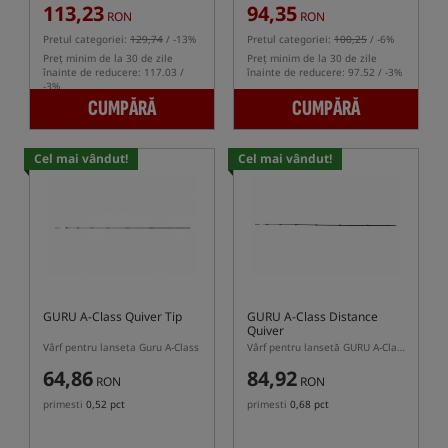
113,23
94,35
RON
RON
Pretul categoriei:
129,74
/ -13%
Pretul categoriei:
100,25
/ -6%
Preț minim de la 30 de zile
Preț minim de la 30 de zile
înainte de reducere: 117.03 /
înainte de reducere: 97.52 / -3%
-3%
CUMPĂRĂ
CUMPĂRĂ
Cel mai vândut!
Cel mai vândut!
GURU A-Class Quiver Tip
GURU A-Class Distance
Quiver
Vârf pentru lanseta Guru A-Class
Vârf pentru lansetă GURU A-Class Distance
64,86
84,92
RON
RON
primesti
0,52 pct
primesti
0,68 pct