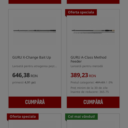
Oferta speciala
GURU X-Change Bait Up
GURU A-Class Method
Feeder
Lansetă pentru atragerea peștilor
Lansetă pentru metodă
646,38
389,23
RON
RON
primesti
4,91 pct
Pretul categoriei:
401,03
/ -3%
Preț minim de la 30 de zile
înainte de reducere: 365.75
CUMPĂRĂ
CUMPĂRĂ
Oferta speciala
Cel mai vândut!