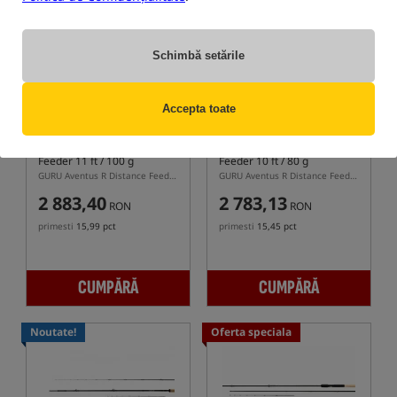
Noutate!
Noutate!
Schimbă setările
Accepta toate
GURU Aventus R Distance
GURU Aventus R Distance
Feeder 11 ft / 100 g
Feeder 10 ft / 80 g
GURU Aventus R Distance Feeder 11 ft 100 g – lansetă feeder telescopică cu două secțiuni, 335 cm
GURU Aventus R Distance Feeder 10 ft 80 g – lansetă feeder cu două segmente, 305 cm
2 883,40
2 783,13
RON
RON
primesti
15,99 pct
primesti
15,45 pct
CUMPĂRĂ
CUMPĂRĂ
Noutate!
Oferta speciala