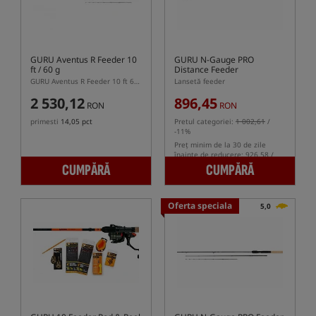
GURU Aventus R Feeder 10
GURU N-Gauge PRO
ft / 60 g
Distance Feeder
GURU Aventus R Feeder 10 ft 60 g – lansetă feeder cu două segmente, 305 cm
Lansetă feeder
2 530,12
896,45
RON
RON
primesti
14,05 pct
Pretul categoriei:
1 002,61
/
-11%
Preț minim de la 30 de zile
înainte de reducere: 926.58 /
-3%
CUMPĂRĂ
CUMPĂRĂ
Oferta speciala
5,0