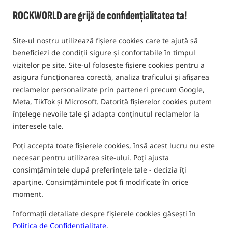
ROCKWORLD are grijă de confidențialitatea ta!
GURU
Site-ul nostru utilizează fișiere cookies care te ajută să
Noutate!
Oferta speciala
beneficiezi de condiții sigure și confortabile în timpul
vizitelor pe site. Site-ul folosește fișiere cookies pentru a
asigura funcționarea corectă, analiza traficului și afișarea
reclamelor personalizate prin parteneri precum Google,
Meta, TikTok și Microsoft. Datorită fișierelor cookies putem
înțelege nevoile tale și adapta conținutul reclamelor la
interesele tale.
GURU Aventus R Feeder 11
GURU Aventus Feeder
ft / 70 g
GURU Aventus R Feeder 11 ft 70 g – lansetă feeder telescopică cu două secțiuni, 335 cm
Lansetă feeder
Poți accepta toate fișierele cookies, însă acest lucru nu este
2 682,29
2 571,41
necesar pentru utilizarea site-ului. Poți ajusta
RON
RON
consimțămintele după preferințele tale - decizia îți
primesti
14,90 pct
Pretul categoriei:
2 651,61
/ -3%
aparține. Consimțămintele pot fi modificate în orice
Preț minim de la 30 de zile
înainte de reducere: 2657.84 /
moment.
-3%
CUMPĂRĂ
CUMPĂRĂ
Informații detaliate despre fișierele cookies găsești în
Politica de Confidențialitate
.