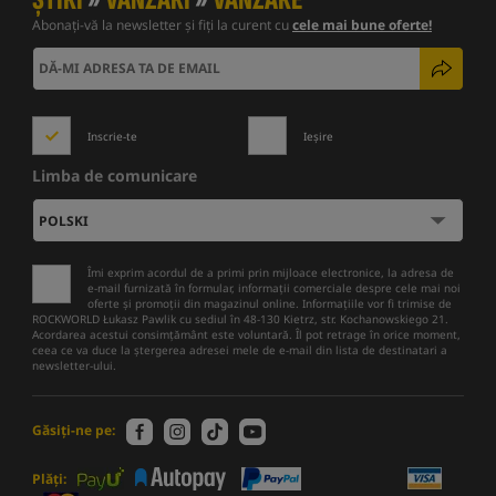
Abonați-vă la newsletter și fiți la curent cu
cele mai bune oferte!
Inscrie-te
Ieșire
Limba de comunicare
Îmi exprim acordul de a primi prin mijloace electronice, la adresa de
e-mail furnizată în formular, informații comerciale despre cele mai noi
oferte și promoții din magazinul online. Informațiile vor fi trimise de
ROCKWORLD Łukasz Pawlik cu sediul în 48-130 Kietrz, str. Kochanowskiego 21.
Acordarea acestui consimțământ este voluntară. Îl pot retrage în orice moment,
ceea ce va duce la ștergerea adresei mele de e-mail din lista de destinatari a
newsletter-ului.
Găsiți-ne pe:
Plăți: