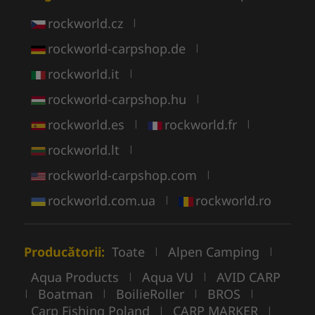
rockworld.cz
|
rockworld-carpshop.de
|
rockworld.it
|
rockworld-carpshop.hu
|
rockworld.es
rockworld.fr
|
|
rockworld.lt
|
rockworld-carpshop.com
|
rockworld.com.ua
rockworld.ro
|
Producătorii:
Toate
Alpen Camping
|
|
Aqua Products
Aqua VU
AVID CARP
|
|
Boatman
BoilieRoller
BROS
|
|
|
|
Carp Fishing Poland
CARP MARKER
|
|