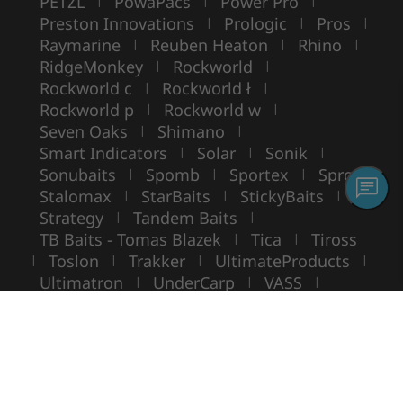
PETZL
PowaPacs
Power Pro
|
|
|
Preston Innovations
Prologic
Pros
|
|
|
Raymarine
Reuben Heaton
Rhino
|
|
|
RidgeMonkey
Rockworld
|
|
Rockworld c
Rockworld ł
|
|
Rockworld p
Rockworld w
|
|
Seven Oaks
Shimano
|
|
Smart Indicators
Solar
Sonik
|
|
|
Sonubaits
Spomb
Sportex
Spro
|
|
|
|
Stalomax
StarBaits
StickyBaits
|
|
|
Strategy
Tandem Baits
|
|
TB Baits - Tomas Blazek
Tica
Tiross
|
|
Toslon
Trakker
UltimateProducts
|
|
|
|
Ultimatron
UnderCarp
VASS
|
|
|
VIKING BOAT
WarmuzBaits
WileyX
|
|
Copyright ©
ROCKWORLD
- Toate drepturile rezervate.
Folosirea fotografiilor și a textelor fără acordul scris este interzisă.
© Rockworld 2004 - 2026