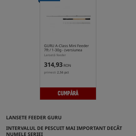
GURU A-Class Mini Feeder
7ft / 1-30g
- (versiunea
2026)
Lansetă feeder
314,93
RON
primesti
2,56 pct
CUMPĂRĂ
LANSETE FEEDER GURU
INTERVALUL DE PESCUIT MAI IMPORTANT DECÂT
NUMELE SERIEI