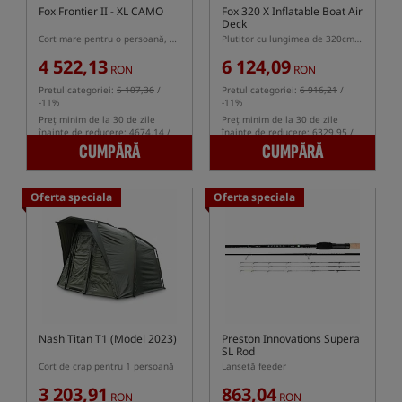
Fox Frontier II - XL CAMO
Fox 320 X Inflatable Boat Air
Deck
Cort mare pentru o persoană, de pescuit crap, în culoarea camuflajului
Plutitor cu lungimea de 320cm cu podea gonflabilă Air Deck
4 522,13
6 124,09
RON
RON
Pretul categoriei:
5 107,36
/
Pretul categoriei:
6 916,21
/
-11%
-11%
Preț minim de la 30 de zile
Preț minim de la 30 de zile
înainte de reducere: 4674.14 /
înainte de reducere: 6329.95 /
-3%
-3%
CUMPĂRĂ
CUMPĂRĂ
Oferta speciala
Oferta speciala
Nash Titan T1 (Model 2023)
Preston Innovations Supera
SL Rod
Cort de crap pentru 1 persoană
Lansetă feeder
3 203,91
863,04
RON
RON