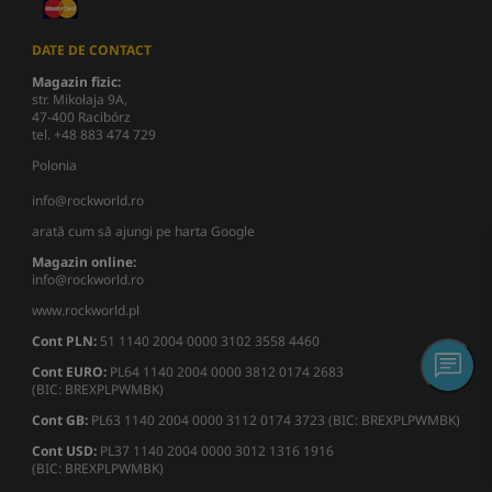
DATE DE CONTACT
Magazin fizic:
str. Mikołaja 9A,
47-400 Racibórz
tel. +48 883 474 729
Polonia
info@rockworld.ro
arată cum să ajungi pe harta Google
Magazin online:
info@rockworld.ro
www.rockworld.pl
Cont PLN:
51 1140 2004 0000 3102 3558 4460
Cont EURO:
PL64 1140 2004 0000 3812 0174 2683
(BIC: BREXPLPWMBK)
Cont GB:
PL63 1140 2004 0000 3112 0174 3723 (BIC: BREXPLPWMBK)
Cont USD:
PL37 1140 2004 0000 3012 1316 1916
(BIC: BREXPLPWMBK)