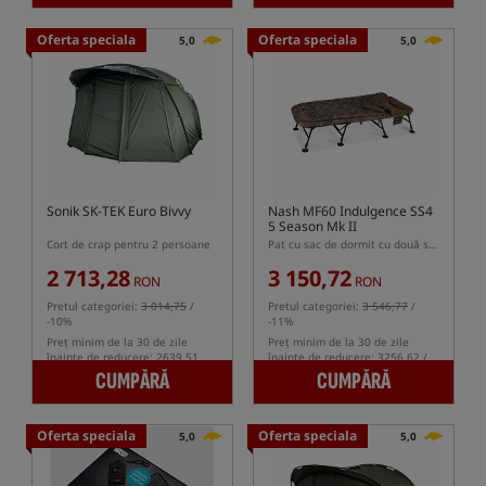
Oferta speciala
Oferta speciala
5,0
5,0
Sonik SK-TEK Euro Bivvy
Nash MF60 Indulgence SS4
5 Season Mk II
Cort de crap pentru 2 persoane
Pat cu sac de dormit cu două straturi
2 713,28
3 150,72
RON
RON
Pretul categoriei:
3 014,75
/
Pretul categoriei:
3 546,77
/
-10%
-11%
Preț minim de la 30 de zile
Preț minim de la 30 de zile
înainte de reducere: 2639.51
înainte de reducere: 3256.62 /
-3%
CUMPĂRĂ
CUMPĂRĂ
Oferta speciala
Oferta speciala
5,0
5,0