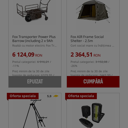
Fox Transporter Power Plus
Fox AIR Frame Social
Barrow (including 2 x 9Ah
Shelter - 2.5m
12v batteries and charger)
Roabă cu motor electric Fox Transporter Power Plus Barrow
Cort social mare cu înălțimea de 2.5m și cadru gonflabil
6 124,09
2 364,51
RON
RON
Pretul categoriei:
6 916,21
/
Pretul categoriei:
3 192,08
/
-11%
-26%
Preț minim de la 30 de zile
Preț minim de la 30 de zile
înainte de reducere: 6329.95 /
înainte de reducere: 2443.99 /
-3%
-3%
EPUIZAT
CUMPĂRĂ
Oferta speciala
Oferta speciala
5,0