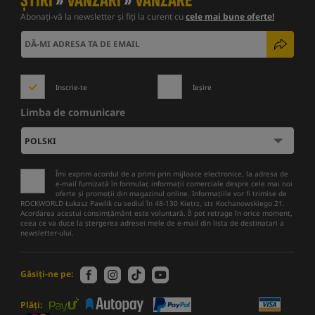
ȘTIRI
»
VÂNZĂRI
»
VÂNZARE
Abonați-vă la newsletter și fiți la curent cu
cele mai bune oferte!
Inscrie-te
Ieșire
Limba de comunicare
Îmi exprim acordul de a primi prin mijloace electronice, la adresa de
e-mail furnizată în formular, informații comerciale despre cele mai noi
oferte și promoții din magazinul online. Informațiile vor fi trimise de
ROCKWORLD Łukasz Pawlik cu sediul în 48-130 Kietrz, str. Kochanowskiego 21.
Acordarea acestui consimțământ este voluntară. Îl pot retrage în orice moment,
ceea ce va duce la ștergerea adresei mele de e-mail din lista de destinatari a
newsletter-ului.
Găsiți-ne pe:
Plăți: