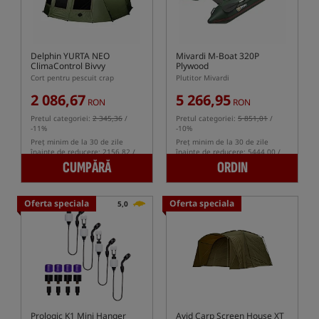
Delphin YURTA NEO
Mivardi M-Boat 320P
ClimaControl Bivvy
Plywood
Cort pentru pescuit crap
Plutitor Mivardi
2 086,67
5 266,95
RON
RON
Pretul categoriei:
2 345,36
/
Pretul categoriei:
5 851,01
/
-11%
-10%
Preț minim de la 30 de zile
Preț minim de la 30 de zile
înainte de reducere: 2156.82 /
înainte de reducere: 5444.00 /
-3%
-3%
CUMPĂRĂ
ORDIN
Oferta speciala
Oferta speciala
5,0
Prologic K1 Mini Hanger
Avid Carp Screen House XT