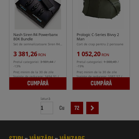
Nash Siren R4 Powerbanx
Prologic C-Series Bivvy 2
80K Bundle
Man
Set de semnalizatoare Siren R4 3+1 și powerbank Powerbanx 80K
Cort de crap pentru 2 persoane
3 381,26
1 052,20
RON
RON
Pretul categoriei:
3 901,44
/
Pretul categoriei:
1 300,49
/
-13%
-19%
Preț minim de la 30 de zile
Preț minim de la 30 de zile
înainte de reducere: 3494.91 /
înainte de reducere: 1087.57 /
-3%
-3%
CUMPĂRĂ
CUMPĂRĂ
latură
Cu
72