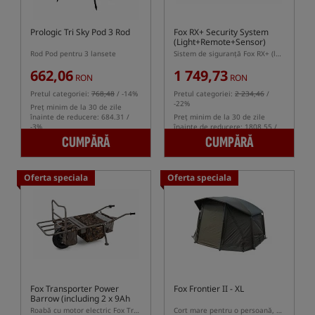
Prologic Tri Sky Pod 3 Rod
Fox RX+ Security System
(Light+Remote+Sensor)
Rod Pod pentru 3 lansete
Sistem de siguranță Fox RX+ (lampă + telecomandă + senzor de mișcare)
662,06
1 749,73
RON
RON
Pretul categoriei:
768,48
/ -14%
Pretul categoriei:
2 234,46
/
-22%
Preț minim de la 30 de zile
înainte de reducere: 684.31 /
Preț minim de la 30 de zile
-3%
înainte de reducere: 1808.55 /
-3%
CUMPĂRĂ
CUMPĂRĂ
Oferta speciala
Oferta speciala
Fox Transporter Power
Fox Frontier II - XL
Barrow (including 2 x 9Ah
12v batteries and charger)
Roabă cu motor electric Fox Transporter Power Barrow
Cort mare pentru o persoană, destinat pescuitului la crap