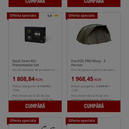
CUMPĂRĂ
CUMPĂRĂ
Oferta speciala
Oferta speciala
5,0
Nash Siren R3+
Fox EOS PRO Bivvy - 2
Presentation Set
Person
Set de semnale de prindere cu centrala Siren R3+
Cort de pescuit pentru doi persoane
1 808,84
1 968,45
RON
RON
Pretul categoriei:
2 128,06
/
Pretul categoriei:
2 234,46
/
-15%
-12%
Preț minim de la 30 de zile
Preț minim de la 30 de zile
înainte de reducere: 1710.79
înainte de reducere: 2034.62 /
-3%
CUMPĂRĂ
CUMPĂRĂ
Oferta speciala
Oferta speciala