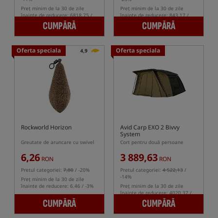
Preț minim de la 30 de zile
Preț minim de la 30 de zile
înainte de reducere: 6818.75 /
înainte de reducere: 843.17 /
-3%
-3%
CUMPĂRĂ
CUMPĂRĂ
Oferta speciala
Oferta speciala
4,9
Rockworld Horizon
Avid Carp EXO 2 Bivvy
System
Greutate de aruncare cu swivel
Cort pentru două persoane
6,26
3 889,63
RON
RON
Pretul categoriei:
7,80
/ -20%
Pretul categoriei:
4 522,13
/
-14%
Preț minim de la 30 de zile
înainte de reducere: 6.46 / -3%
Preț minim de la 30 de zile
înainte de reducere: 4020.37 /
-3%
CUMPĂRĂ
CUMPĂRĂ