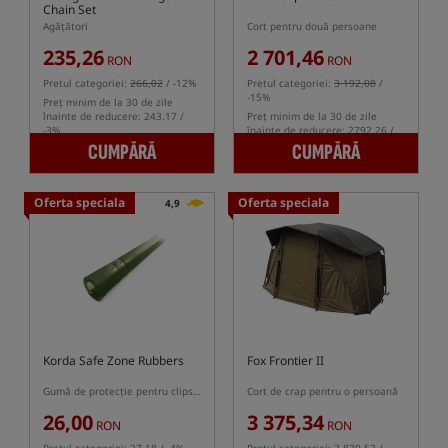
Chain Set
Agățători
Cort pentru două persoane
235,26
2 701,46
RON
RON
Pretul categoriei:
266,02
/ -12%
Pretul categoriei:
3 192,08
/
-15%
Preț minim de la 30 de zile
înainte de reducere: 243.17 /
Preț minim de la 30 de zile
-3%
înainte de reducere: 2792.26 /
-3%
CUMPĂRĂ
CUMPĂRĂ
Oferta speciala
Oferta speciala
4,9
Korda Safe Zone Rubbers
Fox Frontier II
Gumă de protecție pentru clipsuri sigure
Cort de crap pentru o persoană
26,00
3 375,34
RON
RON