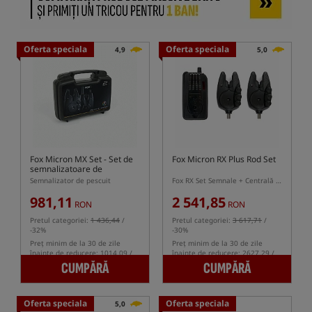
Oferta speciala
Oferta speciala
4,9
5,0
Fox Micron MX Set
- Set de
Fox Micron RX Plus Rod Set
semnalizatoare de
mușcături
Semnalizator de pescuit
Fox RX Set Semnale + Centrală RX+
981,11
2 541,85
RON
RON
Pretul categoriei:
1 436,44
/
Pretul categoriei:
3 617,71
/
-32%
-30%
Preț minim de la 30 de zile
Preț minim de la 30 de zile
înainte de reducere: 1014.09 /
înainte de reducere: 2627.29 /
-3%
-3%
CUMPĂRĂ
CUMPĂRĂ
Oferta speciala
Oferta speciala
5,0