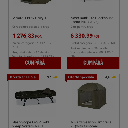
Mivardi Entrix Bivvy XL
Nash Bank Life Blockhouse
Camo PRO (2025)
Cort pentru pescuit la crap
Cort pentru crap
1 276,83
6 330,99
RON
RON
Pretul categoriei:
1 417,53
/
Pretul categoriei:
6 738,88
/ -6%
-10%
Preț minim de la 30 de zile
Preț minim de la 30 de zile
înainte de reducere: 6543.80 /
înainte de reducere: 1319.75 /
-3%
-3%
CUMPĂRĂ
CUMPĂRĂ
Oferta speciala
Oferta speciala
5,0
4,8
Nash Scope OPS 4 Fold
Mivardi Session Umbrella
Sleep System MK II
XL (with full cover)