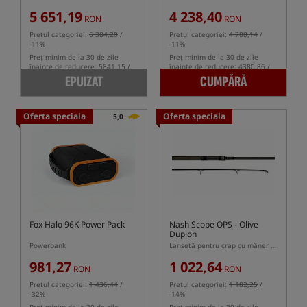
5 651,19
4 238,40
RON
RON
Pretul categoriei:
6 384,20
/
Pretul categoriei:
4 788,14
/
-11%
-11%
Preț minim de la 30 de zile
Preț minim de la 30 de zile
înainte de reducere: 5841.15 /
înainte de reducere: 4380.86 /
-3%
-3%
EPUIZAT
CUMPĂRĂ
Oferta speciala
Oferta speciala
5,0
Fox Halo 96K Power Pack
Nash Scope OPS - Olive
Duplon
Powerbank
Lansetă pentru crap cu mâner telescopic
981,27
1 022,64
RON
RON
Pretul categoriei:
1 436,44
/
Pretul categoriei:
1 182,25
/
-32%
-14%