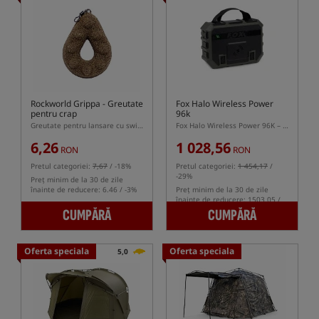
Rockworld Grippa
- Greutate
Fox Halo Wireless Power
pentru crap
96k
Greutate pentru lansare cu swivel
Fox Halo Wireless Power 96K – powerbank outdoor cu capacitate de 96000 mAh și încărcare wireless
6,26
1 028,56
RON
RON
Pretul categoriei:
7,67
/ -18%
Pretul categoriei:
1 454,17
/
-29%
Preț minim de la 30 de zile
înainte de reducere: 6.46 / -3%
Preț minim de la 30 de zile
înainte de reducere: 1503.05 /
-32%
CUMPĂRĂ
CUMPĂRĂ
Oferta speciala
Oferta speciala
5,0