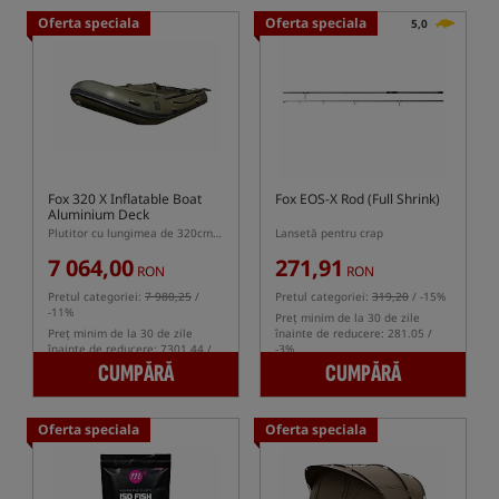
Oferta speciala
Oferta speciala
5,0
Fox 320 X Inflatable Boat
Fox EOS-X Rod (Full Shrink)
Aluminium Deck
Plutitor cu lungimea de 320cm și podea din aluminiu
Lansetă pentru crap
7 064,00
271,91
RON
RON
Pretul categoriei:
7 980,25
/
Pretul categoriei:
319,20
/ -15%
-11%
Preț minim de la 30 de zile
Preț minim de la 30 de zile
înainte de reducere: 281.05 /
înainte de reducere: 7301.44 /
-3%
-3%
CUMPĂRĂ
CUMPĂRĂ
Oferta speciala
Oferta speciala