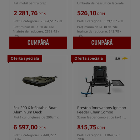
Pat mobil pentru crap
Umbrelă de pescuit cu laterale
2 281,76
526,10
RON
RON
Pretul categoriei:
2 364,51
/ -3%
Pretul categoriei:
579,19
/ -9%
Preț minim de la 30 de zile
Preț minim de la 30 de zile
înainte de reducere: 2358.45 /
înainte de reducere: 543.78 /
-3%
-3%
CUMPĂRĂ
CUMPĂRĂ
Oferta speciala
Oferta speciala
5,0
Fox 290 X Inflatable Boat
Preston Innovations Ignition
Aluminium Deck
Feeder Chair Combo
Plută cu lungimea de 290cm cu podea din aluminiu
Scaun feeder complet cu tavă laterală și braț feeder
6 597,00
815,75
RON
RON
Pretul categoriei:
7 448,22
/
Pretul categoriei:
1 064,02
/
-11%
-23%