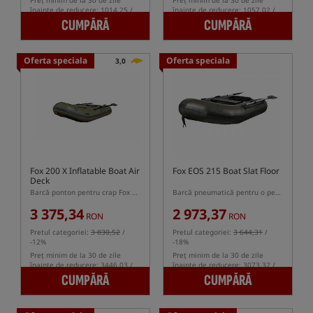
Preț minim de la 30 de zile
Preț minim de la 30 de zile
înainte de reducere: 1014.25 /
înainte de reducere: 1057.02 /
-3%
-3%
CUMPĂRĂ
CUMPĂRĂ
Oferta speciala
Oferta speciala
3,0
Fox 200 X Inflatable Boat Air
Fox EOS 215 Boat Slat Floor
Deck
Barcă ponton pentru crap Fox 200 X cu podea gonflabilă Air Deck
Barcă pneumatică pentru o persoană cu podea din scânduri
3 375,34
2 973,37
RON
RON
Pretul categoriei:
3 830,52
/
Pretul categoriei:
3 644,31
/
-12%
-18%
Preț minim de la 30 de zile
Preț minim de la 30 de zile
înainte de reducere: 3446.03 /
înainte de reducere: 3073.32 /
-2%
-3%
CUMPĂRĂ
CUMPĂRĂ