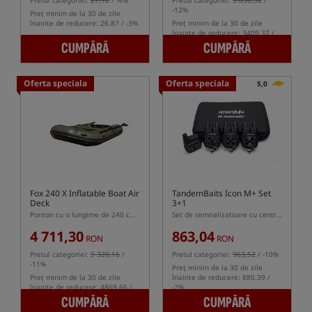
Pretul categoriei:
27,18
/ -4%
Pretul categoriei:
3 830,52
/
-12%
Preț minim de la 30 de zile
înainte de reducere: 26.87 / -3%
Preț minim de la 30 de zile
înainte de reducere: 3409.37 /
-1%
CUMPĂRĂ
CUMPĂRĂ
Oferta speciala
Oferta speciala
5,0
Fox 240 X Inflatable Boat Air
TandemBaits Icon M+ Set
Deck
3+1
Ponton cu o lungime de 240 cm și podea gonflabilă
Set de semnalizatoare cu centrală
4 711,30
863,04
RON
RON
Pretul categoriei:
5 320,16
/
Pretul categoriei:
963,52
/ -10%
-11%
Preț minim de la 30 de zile
Preț minim de la 30 de zile
înainte de reducere: 880.39 /
înainte de reducere: 4869.66 /
-2%
-3%
CUMPĂRĂ
CUMPĂRĂ