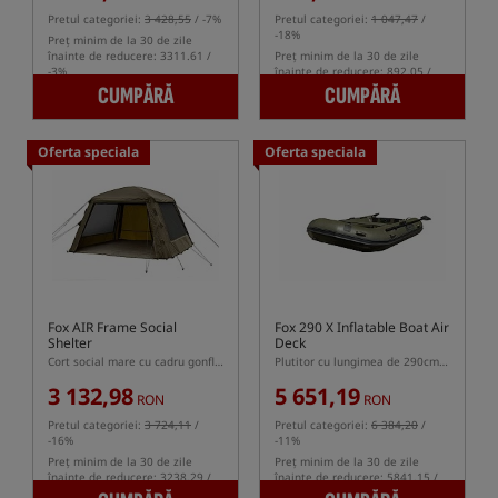
Pretul categoriei:
3 428,55
/ -7%
Pretul categoriei:
1 047,47
/
-18%
Preț minim de la 30 de zile
înainte de reducere: 3311.61 /
Preț minim de la 30 de zile
-3%
înainte de reducere: 892.05 /
-3%
CUMPĂRĂ
CUMPĂRĂ
Oferta speciala
Oferta speciala
Fox AIR Frame Social
Fox 290 X Inflatable Boat Air
Shelter
Deck
Cort social mare cu cadru gonflabil
Plutitor cu lungimea de 290cm și podea gonflabilă Air Deck
3 132,98
5 651,19
RON
RON
Pretul categoriei:
3 724,11
/
Pretul categoriei:
6 384,20
/
-16%
-11%
Preț minim de la 30 de zile
Preț minim de la 30 de zile
înainte de reducere: 3238.29 /
înainte de reducere: 5841.15 /
-3%
-3%