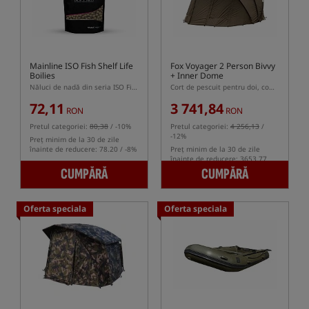
Mainline ISO Fish Shelf Life
Fox Voyager 2 Person Bivvy
Boilies
+ Inner Dome
Năluci de nadă din seria ISO Fish
Cort de pescuit pentru doi, complet cu capsulă interioară
72,11
3 741,84
RON
RON
Pretul categoriei:
80,38
/ -10%
Pretul categoriei:
4 256,13
/
-12%
Preț minim de la 30 de zile
înainte de reducere: 78.20 / -8%
Preț minim de la 30 de zile
înainte de reducere: 3653.77
CUMPĂRĂ
CUMPĂRĂ
Oferta speciala
Oferta speciala