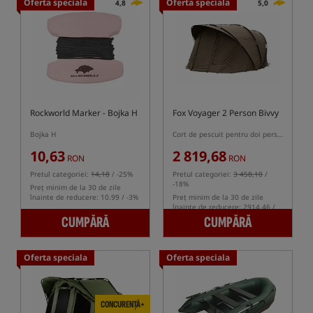
Oferta speciala
Oferta speciala
4,8
5,0
Rockworld Marker
- Bojka H
Fox Voyager 2 Person Bivvy
Bojka H
Cort de pescuit pentru doi persoane
10,63
2 819,68
RON
RON
Pretul categoriei:
14,18
/ -25%
Pretul categoriei:
3 458,10
/
-18%
Preț minim de la 30 de zile
înainte de reducere: 10.99 / -3%
Preț minim de la 30 de zile
înainte de reducere: 2914.46 /
-3%
CUMPĂRĂ
CUMPĂRĂ
Oferta speciala
Oferta speciala
CONCURENȚĂ+