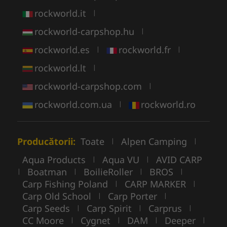
rockworld.it
|
rockworld-carpshop.hu
|
rockworld.es
rockworld.fr
|
|
rockworld.lt
|
rockworld-carpshop.com
|
rockworld.com.ua
rockworld.ro
|
Producătorii:
Toate
Alpen Camping
|
|
Aqua Products
Aqua VU
AVID CARP
|
|
Boatman
BoilieRoller
BROS
|
|
|
|
Carp Fishing Poland
CARP MARKER
|
|
Carp Old School
Carp Porter
|
|
Carp Seeds
Carp Spirit
Carprus
|
|
|
CC Moore
Cygnet
DAM
Deeper
|
|
|
|