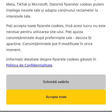
Meta, TikTok și Microsoft. Datorită fișierelor cookies putem
FILTRU
înțelege nevoile tale și adapta conținutul reclamelor la
interesele tale.
Poți accepta toate fișierele cookies, însă acest lucru nu este
GREUTĂȚI PENTRU CRAP TRAKKER
necesar pentru utilizarea site-ului. Poți ajusta
consimțămintele după preferințele tale - decizia îți
aparține. Consimțămintele pot fi modificate în orice
Cel mai vândut!
5,0
moment.
Informații detaliate despre fișierele cookies găsești în
Politica de Confidențialitate
.
Schimbă setările
Trakker Marker Lead Pack
Trakker Marker Lead Pack
-
AMBALAJ DETERIORAT
Set de greutăți pentru examinarea fundului
Set de greutăți pentru examinarea fundului
Accepta toate
43,60
43,60
RON
RON
primesti
0,53 pct
primesti
0,53 pct