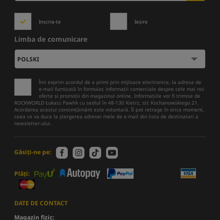
Inscrie-te
Ieșire
Limba de comunicare
Îmi exprim acordul de a primi prin mijloace electronice, la adresa de
e-mail furnizată în formular, informații comerciale despre cele mai noi
oferte și promoții din magazinul online. Informațiile vor fi trimise de
ROCKWORLD Łukasz Pawlik cu sediul în 48-130 Kietrz, str. Kochanowskiego 21.
Acordarea acestui consimțământ este voluntară. Îl pot retrage în orice moment,
ceea ce va duce la ștergerea adresei mele de e-mail din lista de destinatari a
newsletter-ului.
Găsiți-ne pe:
Plăți:
DATE DE CONTACT
Magazin fizic: