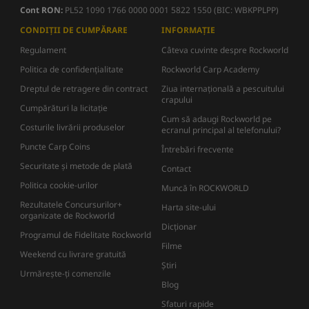
Cont RON:
PL52 1090 1766 0000 0001 5822 1550 (BIC: WBKPPLPP)
CONDIȚII DE CUMPĂRARE
INFORMAȚIE
Regulament
Câteva cuvinte despre Rockworld
Politica de confidențialitate
Rockworld Carp Academy
Dreptul de retragere din contract
Ziua internațională a pescuitului
crapului
Cumpărături la licitație
Cum să adaugi Rockworld pe
Costurile livrării produselor
ecranul principal al telefonului?
Puncte Carp Coins
Întrebări frecvente
Securitate și metode de plată
Contact
Politica cookie-urilor
Muncă în ROCKWORLD
Rezultatele Concursurilor+
Harta site-ului
organizate de Rockworld
Dicţionar
Programul de Fidelitate Rockworld
Filme
Weekend cu livrare gratuită
Știri
Urmărește-ți comenzile
Blog
Sfaturi rapide