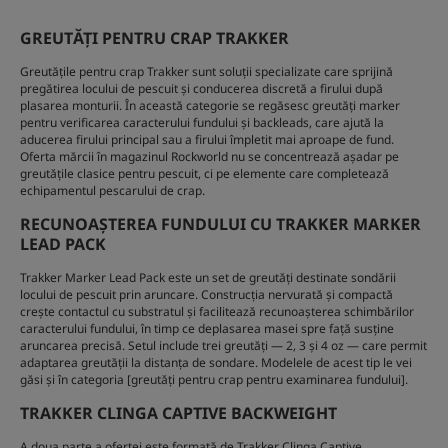
GREUTĂȚI PENTRU CRAP TRAKKER
Greutățile pentru crap Trakker sunt soluții specializate care sprijină
pregătirea locului de pescuit și conducerea discretă a firului după
plasarea monturii. În această categorie se regăsesc greutăți marker
pentru verificarea caracterului fundului și backleads, care ajută la
aducerea firului principal sau a firului împletit mai aproape de fund.
Oferta mărcii în magazinul Rockworld nu se concentrează așadar pe
greutățile clasice pentru pescuit, ci pe elemente care completează
echipamentul pescarului de crap.
RECUNOAȘTEREA FUNDULUI CU TRAKKER MARKER
LEAD PACK
Trakker Marker Lead Pack este un set de greutăți destinate sondării
locului de pescuit prin aruncare. Construcția nervurată și compactă
crește contactul cu substratul și facilitează recunoașterea schimbărilor
caracterului fundului, în timp ce deplasarea masei spre față susține
aruncarea precisă. Setul include trei greutăți — 2, 3 și 4 oz — care permit
adaptarea greutății la distanța de sondare. Modelele de acest tip le vei
găsi și în categoria [greutăți pentru crap pentru examinarea fundului].
TRAKKER CLINGA CAPTIVE BACKWEIGHT
A doua parte a ofertei este formată de Trakker Clinga Captive