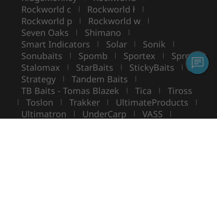
Rockworld c
Rockworld ł
|
|
Rockworld p
Rockworld w
|
|
Seven Oaks
Shimano
|
|
Smart Indicators
Solar
Sonik
|
|
|
Sonubaits
Spomb
Sportex
Spro
|
|
|
|
Stalomax
StarBaits
StickyBaits
|
|
|
Strategy
Tandem Baits
|
|
TB Baits - Tomas Blazek
Tica
Tiross
|
|
Toslon
Trakker
UltimateProducts
|
|
|
|
Ultimatron
UnderCarp
VASS
|
|
|
VIKING BOAT
WarmuzBaits
WileyX
|
|
Copyright ©
ROCKWORLD
- Toate drepturile rezervate.
Folosirea fotografiilor și a textelor fără acordul scris este interzisă.
© Rockworld 2004 - 2026