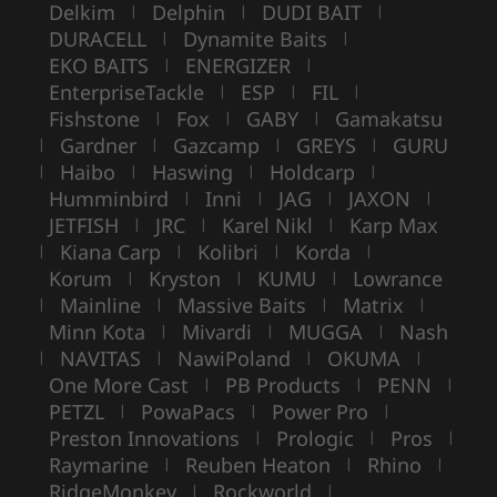
Delkim
Delphin
DUDI BAIT
|
|
|
DURACELL
Dynamite Baits
|
|
EKO BAITS
ENERGIZER
|
|
EnterpriseTackle
ESP
FIL
|
|
|
Fishstone
Fox
GABY
Gamakatsu
|
|
|
Gardner
Gazcamp
GREYS
GURU
|
|
|
|
Haibo
Haswing
Holdcarp
|
|
|
|
Humminbird
Inni
JAG
JAXON
|
|
|
|
JETFISH
JRC
Karel Nikl
Karp Max
|
|
|
Kiana Carp
Kolibri
Korda
|
|
|
|
Korum
Kryston
KUMU
Lowrance
|
|
|
Mainline
Massive Baits
Matrix
|
|
|
|
Minn Kota
Mivardi
MUGGA
Nash
|
|
|
NAVITAS
NawiPoland
OKUMA
|
|
|
|
One More Cast
PB Products
PENN
|
|
|
PETZL
PowaPacs
Power Pro
|
|
|
Preston Innovations
Prologic
Pros
|
|
|
Raymarine
Reuben Heaton
Rhino
|
|
|
RidgeMonkey
Rockworld
|
|