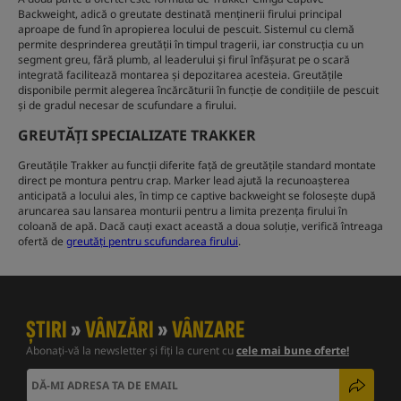
Backweight, adică o greutate destinată menținerii firului principal
aproape de fund în apropierea locului de pescuit. Sistemul cu clemă
permite desprinderea greutății în timpul tragerii, iar construcția cu un
segment greu, fără plumb, al leaderului și firul înfășurat pe o scară
integrată facilitează montarea și depozitarea acesteia. Greutățile
disponibile permit alegerea încărcăturii în funcție de condițiile de pescuit
și de gradul necesar de scufundare a firului.
GREUTĂȚI SPECIALIZATE TRAKKER
Greutățile Trakker au funcții diferite față de greutățile standard montate
direct pe montura pentru crap. Marker lead ajută la recunoașterea
anticipată a locului ales, în timp ce captive backweight se folosește după
aruncarea sau lansarea monturii pentru a limita prezența firului în
coloană de apă. Dacă cauți exact această a doua soluție, verifică întreaga
ofertă de
greutăți pentru scufundarea firului
.
ȘTIRI
»
VÂNZĂRI
»
VÂNZARE
Abonați-vă la newsletter și fiți la curent cu
cele mai bune oferte!