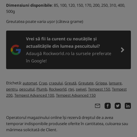
Dimensiuni disponibile
: 85, 100, 120, 150, 170, 200, 250, 310, 400,
500g
Greutatea poate varia ușor (câteva grame)
Vrei să fii la curent cu noutățile și
actualitățile din lumea pescuitului?
Adaugă Rockworld.ro la sursele preferate
în Google!
Etichetă:
,
,
,
,
,
,
,
automat
Crap
crapului
Greută
Greutate
Grippa
lansare
,
,
,
,
,
,
,
pentru
pescuitul
Plumb
Rockworld
rtej
swivel
Tempest 150
Tempest
,
,
200
Tempest Advanced 100
Tempest Advanced 150
Operatorul magazinului online își rezervă dreptul de a avea
temporar indisponibile produsele oferite în cantitatea, culoarea sau
mărimea solicitată de Client.