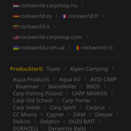
rockworld-carpshop.hu
|
rockworld.es
rockworld.fr
|
|
rockworld.lt
|
rockworld-carpshop.com
|
rockworld.com.ua
rockworld.ro
|
Producătorii:
Toate
Alpen Camping
|
|
Aqua Products
Aqua VU
AVID CARP
|
|
Boatman
BoilieRoller
BROS
|
|
|
|
Carp Fishing Poland
CARP MARKER
|
|
Carp Old School
Carp Porter
|
|
Carp Seeds
Carp Spirit
Carprus
|
|
|
CC Moore
Cygnet
DAM
Deeper
|
|
|
|
Delkim
Delphin
DUDI BAIT
|
|
|
DURACELL
Dynamite Baits
|
|