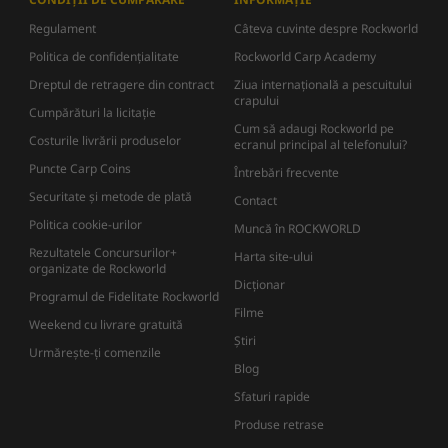
Regulament
Câteva cuvinte despre Rockworld
Politica de confidențialitate
Rockworld Carp Academy
Dreptul de retragere din contract
Ziua internațională a pescuitului
crapului
Cumpărături la licitație
Cum să adaugi Rockworld pe
Costurile livrării produselor
ecranul principal al telefonului?
Puncte Carp Coins
Întrebări frecvente
Securitate și metode de plată
Contact
Politica cookie-urilor
Muncă în ROCKWORLD
Rezultatele Concursurilor+
Harta site-ului
organizate de Rockworld
Dicţionar
Programul de Fidelitate Rockworld
Filme
Weekend cu livrare gratuită
Știri
Urmărește-ți comenzile
Blog
Sfaturi rapide
Produse retrase