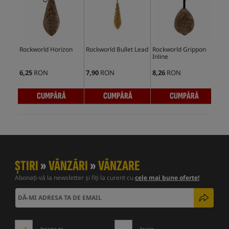
Rockworld Horizon
Rockworld Bullet Lead
Rockworld Grippon
Fox
Inline
Swi
6,25
RON
7,90
RON
8,26
RON
10,
CUMPĂRĂ
CUMPĂRĂ
CUMPĂRĂ
ȘTIRI
»
VÂNZĂRI
»
VÂNZARE
Abonați-vă la newsletter și fiți la curent cu
cele mai bune oferte!
Inscrie-te
Ieșire