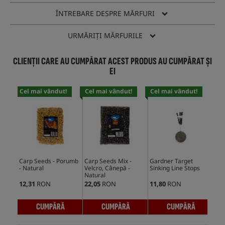
ÎNTREBARE DESPRE MĂRFURI
URMĂRIȚI MĂRFURILE
CLIENȚII CARE AU CUMPĂRAT ACEST PRODUS AU CUMPĂRAT ȘI
EI
Cel mai vândut!
Cel mai vândut!
Cel mai vândut!
Carp Seeds - Porumb
Carp Seeds Mix -
Gardner Target
- Natural
Velcro, Cânepă -
Sinking Line Stops
Natural
12,31
RON
22,05
RON
11,80
RON
CUMPĂRĂ
CUMPĂRĂ
CUMPĂRĂ