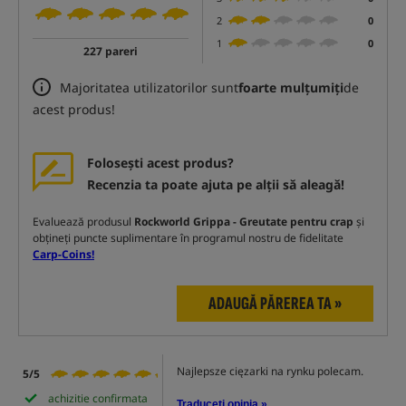
2
0
1
0
227 pareri
Majoritatea utilizatorilor sunt
foarte mulțumiți
de
acest produs!
Folosești acest produs?
Recenzia ta poate ajuta pe alții să aleagă!
Evaluează produsul
Rockworld Grippa - Greutate pentru crap
și
obțineți puncte suplimentare în programul nostru de fidelitate
Carp-Coins!
ADAUGĂ PĂREREA TA »
Najlepsze cięzarki na rynku polecam.
5/5
achizitie confirmata
Traduceți opinia »