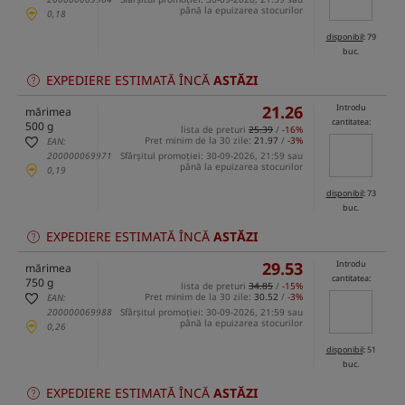
până la epuizarea stocurilor
0,18
disponibil
: 79
buc.
EXPEDIERE ESTIMATĂ ÎNCĂ
ASTĂZI
21.26
Introdu
mărimea
cantitatea:
500 g
lista de preturi
25.39
/
-16%
Pret minim de la 30 zile:
21.97
/
-3%
EAN:
200000069971
Sfârșitul promoției: 30-09-2026, 21:59 sau
până la epuizarea stocurilor
0,19
disponibil
: 73
buc.
EXPEDIERE ESTIMATĂ ÎNCĂ
ASTĂZI
29.53
Introdu
mărimea
cantitatea:
750 g
lista de preturi
34.85
/
-15%
Pret minim de la 30 zile:
30.52
/
-3%
EAN:
200000069988
Sfârșitul promoției: 30-09-2026, 21:59 sau
până la epuizarea stocurilor
0,26
disponibil
: 51
buc.
EXPEDIERE ESTIMATĂ ÎNCĂ
ASTĂZI