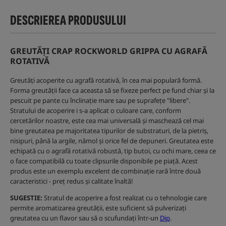
DESCRIEREA PRODUSULUI
GREUTĂȚI CRAP ROCKWORLD GRIPPA CU AGRAFĂ
ROTATIVĂ
Greutăți acoperite cu agrafă rotativă, în cea mai populară formă.
Forma greutății face ca aceasta să se fixeze perfect pe fund chiar și la
pescuit pe pante cu înclinație mare sau pe suprafețe "libere".
Stratului de acoperire i s-a aplicat o culoare care, conform
cercetărilor noastre, este cea mai universală și maschează cel mai
bine greutatea pe majoritatea tipurilor de substraturi, de la pietriș,
nisipuri, până la argile, nămol și orice fel de depuneri. Greutatea este
echipată cu o agrafă rotativă robustă, tip butoi, cu ochi mare, ceea ce
o face compatibilă cu toate clipsurile disponibile pe piață. Acest
produs este un exemplu excelent de combinație rară între două
caracteristici - preț redus și calitate înaltă!
SUGESTIE:
Stratul de acoperire a fost realizat cu o tehnologie care
permite aromatizarea greutății, este suficient să pulverizați
greutatea cu un flavor sau să o scufundați într-un
Dip
.