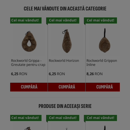
CELE MAI VÂNDUTE DIN ACEASTĂ CATEGORIE
Cel mai vândut!
Cel mai vândut!
Cel mai vândut!
Cel
Rockworld Grippa -
Rockworld Horizon
Rockworld Grippon
Roc
Greutate pentru crap
Inline
Gre
6,25
RON
6,25
RON
8,26
RON
6,4
CUMPĂRĂ
CUMPĂRĂ
CUMPĂRĂ
PRODUSE DIN ACEEAȘI SERIE
Cel mai vândut!
Cel mai vândut!
Cel mai vândut!
Cel