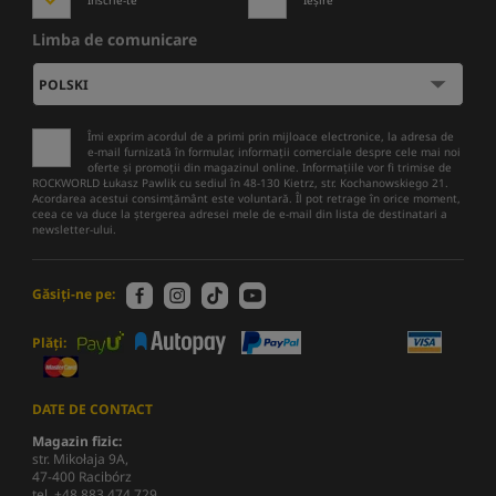
Limba de comunicare
Îmi exprim acordul de a primi prin mijloace electronice, la adresa de
e-mail furnizată în formular, informații comerciale despre cele mai noi
oferte și promoții din magazinul online. Informațiile vor fi trimise de
ROCKWORLD Łukasz Pawlik cu sediul în 48-130 Kietrz, str. Kochanowskiego 21.
Acordarea acestui consimțământ este voluntară. Îl pot retrage în orice moment,
ceea ce va duce la ștergerea adresei mele de e-mail din lista de destinatari a
newsletter-ului.
Găsiți-ne pe:
Plăți:
DATE DE CONTACT
Magazin fizic:
str. Mikołaja 9A,
47-400 Racibórz
tel. +48 883 474 729