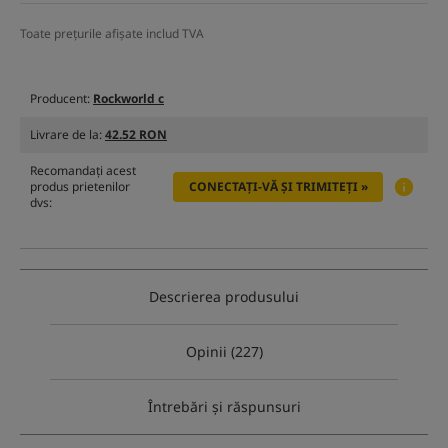
Toate prețurile afișate includ TVA
Producent:
Rockworld c
Livrare de la:
42.52 RON
Recomandați acest
produs prietenilor
CONECTAȚI-VĂ ȘI TRIMITEȚI »
dvs:
Descrierea produsului
Opinii (227)
Întrebări și răspunsuri