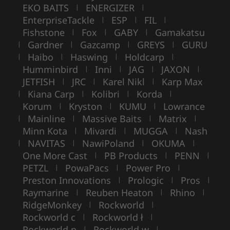
EKO BAITS
ENERGIZER
|
|
EnterpriseTackle
ESP
FIL
|
|
|
Fishstone
Fox
GABY
Gamakatsu
|
|
|
Gardner
Gazcamp
GREYS
GURU
|
|
|
|
Haibo
Haswing
Holdcarp
|
|
|
|
Humminbird
Inni
JAG
JAXON
|
|
|
|
JETFISH
JRC
Karel Nikl
Karp Max
|
|
|
Kiana Carp
Kolibri
Korda
|
|
|
|
Korum
Kryston
KUMU
Lowrance
|
|
|
Mainline
Massive Baits
Matrix
|
|
|
|
Minn Kota
Mivardi
MUGGA
Nash
|
|
|
NAVITAS
NawiPoland
OKUMA
|
|
|
|
One More Cast
PB Products
PENN
|
|
|
PETZL
PowaPacs
Power Pro
|
|
|
Preston Innovations
Prologic
Pros
|
|
|
Raymarine
Reuben Heaton
Rhino
|
|
|
RidgeMonkey
Rockworld
|
|
Rockworld c
Rockworld ł
|
|
Rockworld p
Rockworld w
|
|