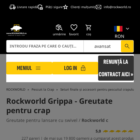
Livrare rapidă
Plăți sigure
Clienți mulțumiți
info@rockworld.ro
urmărire
favorit
coş
RON
avansat
RENUNȚĂ LA
MENIUL
LOG IN
CONTRACT AICI »
ROCKWORLD
Pescuit la Crap
Seturi finale și accesorii pentru pescuitul crapului
Rockworld Grippa
- Greutate
pentru crap
Greutate pentru lansare cu swivel /
Rockworld c
5,0
227 pareri | de mai sus 19 800 oameni a cumparat acest produs