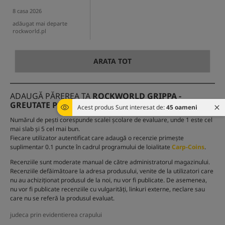
8 casa 2026
adăugat mai departe
rockworld.pl
ARATA TOT
ADAUGĂ PĂREREA TA
ROCKWORLD GRIPPA -
GREUTATE PENTRU CRAP
Acest produs Sunt interesat de:
45 oameni
Numărul de pești corespunde scalei școlare de evaluare, unde 1 este cel
mai slab și 5 cel mai bun.
Fiecare utilizator autentificat care adaugă o recenzie primește
suplimentar 0.1 puncte în cadrul programului de loialitate
Carp-Coins
.
Recenziile sunt moderate manual de către administratorul magazinului.
Recenziile defăimătoare la adresa produsului, venite de la utilizatori care
nu au achiziționat produsul de la noi, nu vor fi publicate. De asemenea,
nu vor fi publicate recenziile cu vulgarități, linkuri externe, neclare sau
care nu se referă la produsul evaluat.
judeca prin evidentierea crapului