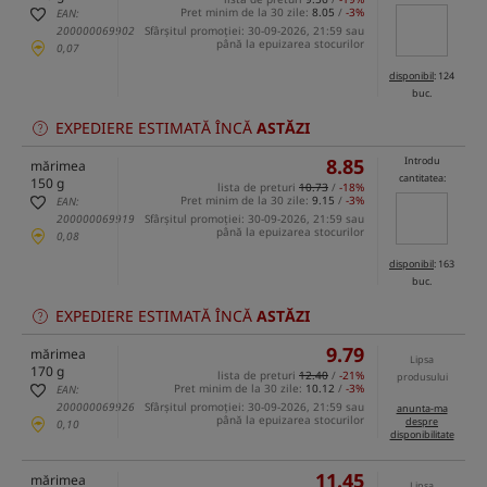
Pret minim de la 30 zile:
8.05
/
-3%
EAN:
200000069902
Sfârșitul promoției: 30-09-2026, 21:59 sau
până la epuizarea stocurilor
0,07
disponibil
: 124
buc.
EXPEDIERE ESTIMATĂ ÎNCĂ
ASTĂZI
8.85
Introdu
mărimea
cantitatea:
150 g
lista de preturi
10.73
/
-18%
Pret minim de la 30 zile:
9.15
/
-3%
EAN:
200000069919
Sfârșitul promoției: 30-09-2026, 21:59 sau
până la epuizarea stocurilor
0,08
disponibil
: 163
buc.
EXPEDIERE ESTIMATĂ ÎNCĂ
ASTĂZI
9.79
mărimea
Lipsa
170 g
lista de preturi
12.40
/
-21%
produsului
Pret minim de la 30 zile:
10.12
/
-3%
EAN:
200000069926
Sfârșitul promoției: 30-09-2026, 21:59 sau
anunta-ma
până la epuizarea stocurilor
despre
0,10
disponibilitate
11.45
mărimea
Lipsa