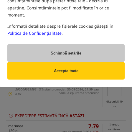
consimțămintele după preferințele tale - decizia îți
aparține. Consimțămintele pot fi modificate în orice
numai produse din
depozitul nostru
moment.
(Unele opțiuni ar putea fi ascunse de metoda de filtrare selectată)
Informații detaliate despre fișierele cookies găsești în
Opțiune
Cena RON
Cantitate
Politica de Confidențialitate
.
6.25
mărimea 85
Lipsa
g
lista de preturi
7.67
/
-19%
produsului
Pret minim de la 30 zile:
6.46
/
-3%
EAN:
Schimbă setările
200000069889
Sfârșitul promoției: 30-09-2026, 21:59 sau
anunta-ma
până la epuizarea stocurilor
despre
0,06
disponibilitate
Accepta toate
7.08
Introdu
mărimea
cantitatea:
100 g
lista de preturi
8.85
/
-20%
Pret minim de la 30 zile:
7.31
/
-3%
EAN:
200000069896
Sfârșitul promoției: 30-09-2026, 21:59 sau
până la epuizarea stocurilor
0,07
disponibil
: 49
buc.
EXPEDIERE ESTIMATĂ ÎNCĂ
ASTĂZI
7.79
Introdu
mărimea
cantitatea:
120 g
lista de preturi
9.56
/
-19%