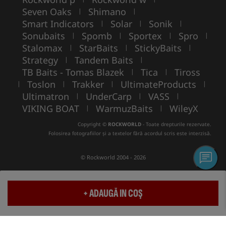
Seven Oaks
Shimano
|
|
Smart Indicators
Solar
Sonik
|
|
|
Sonubaits
Spomb
Sportex
Spro
|
|
|
|
Stalomax
StarBaits
StickyBaits
|
|
|
Strategy
Tandem Baits
|
|
TB Baits - Tomas Blazek
Tica
Tiross
|
|
Toslon
Trakker
UltimateProducts
|
|
|
|
Ultimatron
UnderCarp
VASS
|
|
|
VIKING BOAT
WarmuzBaits
WileyX
|
|
Copyright ©
ROCKWORLD
- Toate drepturile rezervate.
Folosirea fotografiilor și a textelor fără acordul scris este interzisă.
© Rockworld 2004 - 2026
+ ADAUGĂ IN COŞ