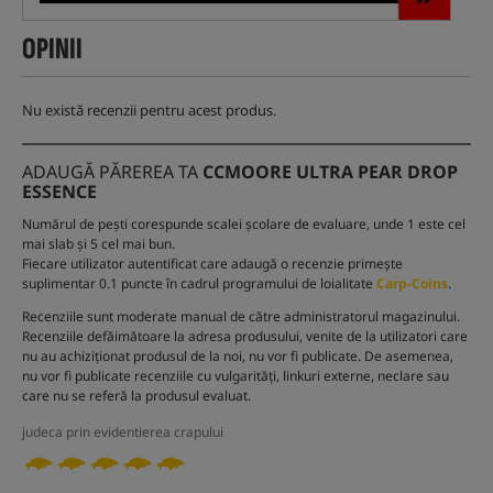
OPINII
Nu există recenzii pentru acest produs.
ADAUGĂ PĂREREA TA
CCMOORE ULTRA PEAR DROP
ESSENCE
Numărul de pești corespunde scalei școlare de evaluare, unde 1 este cel
mai slab și 5 cel mai bun.
Fiecare utilizator autentificat care adaugă o recenzie primește
suplimentar 0.1 puncte în cadrul programului de loialitate
Carp-Coins
.
Recenziile sunt moderate manual de către administratorul magazinului.
Recenziile defăimătoare la adresa produsului, venite de la utilizatori care
nu au achiziționat produsul de la noi, nu vor fi publicate. De asemenea,
nu vor fi publicate recenziile cu vulgarități, linkuri externe, neclare sau
care nu se referă la produsul evaluat.
judeca prin evidentierea crapului