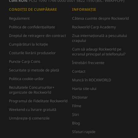
Cont RON:
PL52 1090 1766 0000 0001 5822 1550 (BIC: WBKPPLPP)
CONDIȚII DE CUMPĂRARE
INFORMAȚIE
Regulament
Câteva cuvinte despre Rockworld
Politica de confidențialitate
Rockworld Carp Academy
Dreptul de retragere din contract
Ziua internațională a pescuitului
crapului
Cumpărături la licitație
Cum să adaugi Rockworld pe
Costurile livrării produselor
ecranul principal al telefonului?
Puncte Carp Coins
Întrebări frecvente
Securitate și metode de plată
Contact
Politica cookie-urilor
Muncă în ROCKWORLD
Rezultatele Concursurilor+
Harta site-ului
organizate de Rockworld
Dicţionar
Programul de Fidelitate Rockworld
Filme
Weekend cu livrare gratuită
Știri
Urmărește-ți comenzile
Blog
Sfaturi rapide