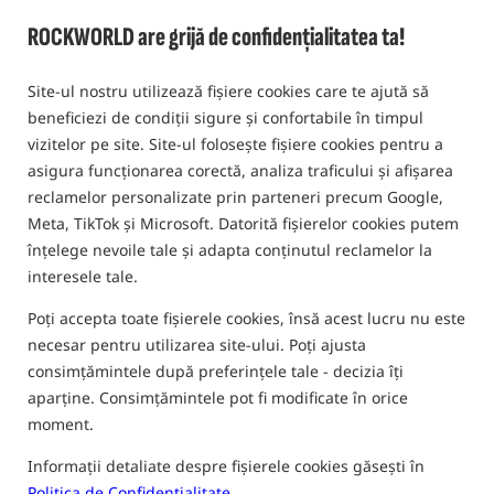
0,0
ROCKWORLD are grijă de confidențialitatea ta!
0 pareri | de mai sus 20 oameni a cumparat acest produs
Site-ul nostru utilizează fișiere cookies care te ajută să
beneficiezi de condiții sigure și confortabile în timpul
vizitelor pe site. Site-ul folosește fișiere cookies pentru a
asigura funcționarea corectă, analiza traficului și afișarea
reclamelor personalizate prin parteneri precum Google,
Meta, TikTok și Microsoft. Datorită fișierelor cookies putem
înțelege nevoile tale și adapta conținutul reclamelor la
interesele tale.
Poți accepta toate fișierele cookies, însă acest lucru nu este
necesar pentru utilizarea site-ului. Poți ajusta
consimțămintele după preferințele tale - decizia îți
aparține. Consimțămintele pot fi modificate în orice
moment.
Informații detaliate despre fișierele cookies găsești în
Politica de Confidențialitate
.