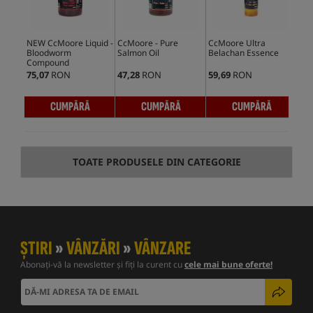
NEW CcMoore Liquid -
CcMoore - Pure
CcMoore Ultra
CcM
Bloodworm
Salmon Oil
Belachan Essence
Sal
Compound
75,07
RON
47,28
RON
59,69
RON
65,
CUMPĂRĂ
CUMPĂRĂ
CUMPĂRĂ
TOATE PRODUSELE DIN CATEGORIE
ȘTIRI
»
VÂNZĂRI
»
VÂNZARE
Abonați-vă la newsletter și fiți la curent cu
cele mai bune oferte!