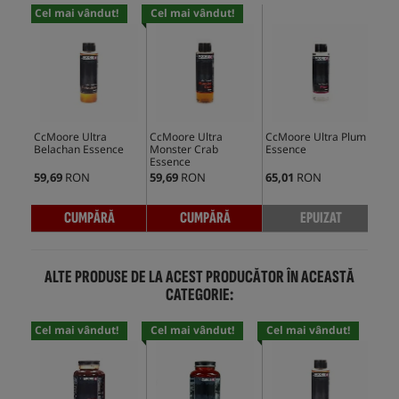
Cel mai vândut!
Cel mai vândut!
Cel
CcMoore Ultra
CcMoore Ultra
CcMoore Ultra Plum
CcM
Belachan Essence
Monster Crab
Essence
Pin
Essence
59,69
RON
59,69
RON
65,01
RON
61,
CUMPĂRĂ
CUMPĂRĂ
EPUIZAT
ALTE PRODUSE DE LA ACEST PRODUCĂTOR ÎN ACEASTĂ
CATEGORIE:
Cel mai vândut!
Cel mai vândut!
Cel mai vândut!