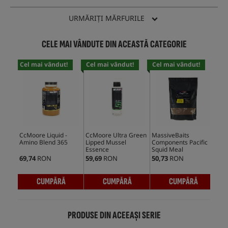
URMĂRIȚI MĂRFURILE
CELE MAI VÂNDUTE DIN ACEASTĂ CATEGORIE
Cel mai vândut!
Cel mai vândut!
Cel mai vândut!
Cel
CcMoore Liquid -
CcMoore Ultra Green
MassiveBaits
Mas
Amino Blend 365
Lipped Mussel
Components Pacific
Com
Essence
Squid Meal
de 
69,74
RON
59,69
RON
50,73
RON
20,
CUMPĂRĂ
CUMPĂRĂ
CUMPĂRĂ
PRODUSE DIN ACEEAȘI SERIE