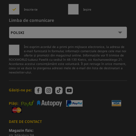
Inscrie-te
Ieșire
Limba de comunicare
Îmi exprim acordul de a primi prin mijloace electronice, la adresa de
e-mail furnizată în formular, informații comerciale despre cele mai noi
oferte și promoții din magazinul online. Informațiile vor fi trimise de
ROCKWORLD Łukasz Pawlik cu sediul în 48-130 Kietrz, str. Kochanowskiego 21.
Acordarea acestui consimțământ este voluntară. Îl pot retrage în orice moment,
ceea ce va duce la ștergerea adresei mele de e-mail din lista de destinatari a
newsletter-ului.
Găsiți-ne pe:
Plăți:
DATE DE CONTACT
Magazin fizic:
str. Mikołaja 9A,