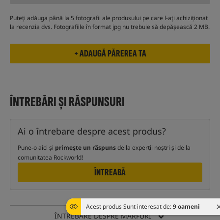
Puteți adăuga până la 5 fotografii ale produsului pe care l-ați achiziționat
la recenzia dvs. Fotografiile în format jpg nu trebuie să depășească 2 MB.
ÎNTREBĂRI ȘI RĂSPUNSURI
Ai o întrebare despre acest produs?
Pune-o aici și
primește un răspuns
de la experții noștri și de la
comunitatea Rockworld!
ÎNTREABĂ
Acest produs Sunt interesat de:
9 oameni
ÎNTREBARE DESPRE MĂRFURI