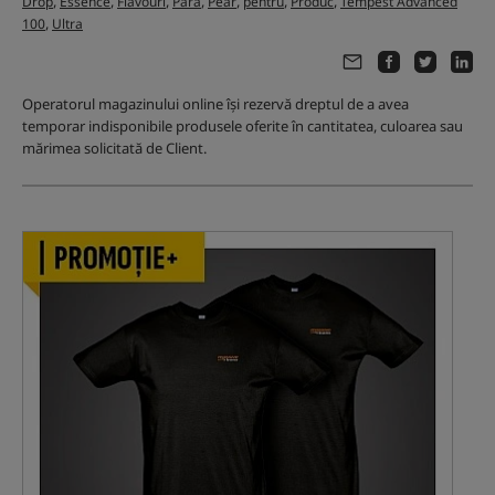
,
,
,
,
,
,
,
Drop
Essence
Flavouri
Pară
Pear
pentru
Produc
Tempest Advanced
,
100
Ultra
Operatorul magazinului online își rezervă dreptul de a avea
temporar indisponibile produsele oferite în cantitatea, culoarea sau
mărimea solicitată de Client.