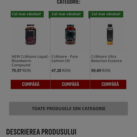
CATEGORIE:
Cel mai vândut!
Cel mai vândut!
Cel mai vândut!
NEW CcMoore Liquid -
CcMoore - Pure
CcMoore Ultra
CcM
Bloodworm
Salmon Oil
Belachan Essence
Sal
Compound
75,07
RON
47,28
RON
59,69
RON
65,
CUMPĂRĂ
CUMPĂRĂ
CUMPĂRĂ
TOATE PRODUSELE DIN CATEGORIE
DESCRIEREA PRODUSULUI