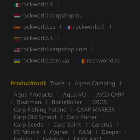
rockworld.it
|
rockworld-carpshop.hu
|
rockworld.es
rockworld.fr
|
|
rockworld.lt
|
rockworld-carpshop.com
|
rockworld.com.ua
rockworld.ro
|
Producătorii:
Toate
Alpen Camping
|
|
Aqua Products
Aqua VU
AVID CARP
|
|
Boatman
BoilieRoller
BROS
|
|
|
|
Carp Fishing Poland
CARP MARKER
|
|
Carp Old School
Carp Porter
|
|
Carp Seeds
Carp Spirit
Carprus
|
|
|
CC Moore
Cygnet
DAM
Deeper
|
|
|
|
Delkim
Delphin
DUDI BAIT
|
|
|