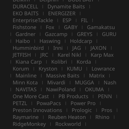
DURACELL
Dynamite Baits
|
|
EKO BAITS
ENERGIZER
|
|
EnterpriseTackle
ESP
FIL
|
|
|
Fishstone
Fox
GABY
Gamakatsu
|
|
|
Gardner
Gazcamp
GREYS
GURU
|
|
|
|
Haibo
Haswing
Holdcarp
|
|
|
|
Humminbird
Inni
JAG
JAXON
|
|
|
|
JETFISH
JRC
Karel Nikl
Karp Max
|
|
|
Kiana Carp
Kolibri
Korda
|
|
|
|
Korum
Kryston
KUMU
Lowrance
|
|
|
Mainline
Massive Baits
Matrix
|
|
|
|
Minn Kota
Mivardi
MUGGA
Nash
|
|
|
NAVITAS
NawiPoland
OKUMA
|
|
|
|
One More Cast
PB Products
PENN
|
|
|
PETZL
PowaPacs
Power Pro
|
|
|
Preston Innovations
Prologic
Pros
|
|
|
Raymarine
Reuben Heaton
Rhino
|
|
|
RidgeMonkey
Rockworld
|
|