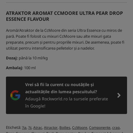
ATRAKTOR AROMAT CCMOORE ULTRA PEAR DROP
ESSENCE FLAVOUR
Aromă/Atraktor de la CcMoore din seria Ultra Essence cu miros de
pară. Poate fi folosit cu mixuri CcMoore sau alte mixuri gata
preparate, precum și pentru propriile mixuri. De asemenea, poate fi
utilizat pentru intensificarea pelletelor și a nadelor.
Dozaj:
până la 10 ml/kg
Ambalaj:
100 ml
Vrei să fii la curent cu noutățile și
actualitățile din lumea pescuitului?
Adaugă Rockworld.ro la sursele preferate
în Google!
Etichetă:
,
,
,
,
,
,
,
,
?ia
?ii
Atrac
Atractor
Boilies
CcMoore
Componente
crap