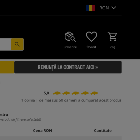
RON
urmărire
favorit
coş
RENUNȚĂ LA CONTRACT AICI »
s
5,0
1 opinia | de mai sus 60 oameni a cumparat acest produs
ostru
metoda de filtrare selectată)
Cena RON
Cantitate