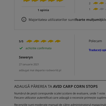
2
1
1 opinia
Majoritatea utilizatorilor sunt
foarte mulțumiți
de
Polecam
5/5
achizitie confirmata
Traduceți opi
Seweryn
27 ianuarie 2021
adăugat mai departe rockworld.pl
ADAUGĂ PĂREREA TA
AVID CARP CORN STOPS
Numărul de pești corespunde scalei școlare de evaluare, unde 1 este c
Fiecare utilizator autentificat care adaugă o recenzie primește suplim
Recenziile sunt moderate manual de către administratorul magazinului. 