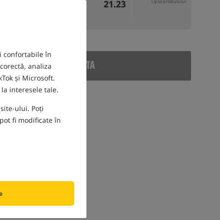
21.23
Lipsa produsului
i confortabile în
ODUS RETRAS DIN OFERTA
 corectă, analiza
Tok și Microsoft.
la interesele tale.
ite-ului. Poți
ot fi modificate în
e