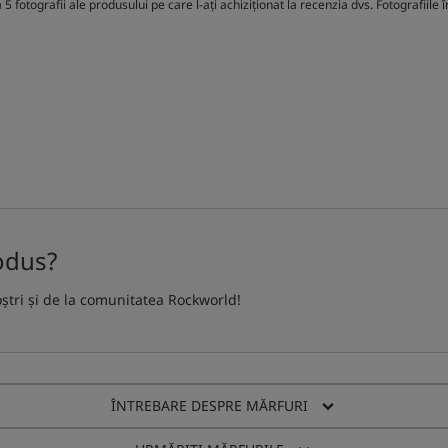
5 fotografii ale produsului pe care l-ați achiziționat la recenzia dvs. Fotografiil
odus?
oștri și de la comunitatea Rockworld!
ÎNTREBARE DESPRE MĂRFURI