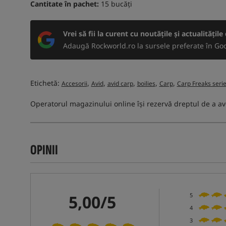
Cantitate în pachet:
15 bucăți
Vrei să fii la curent cu noutățile și actualitățil
Adaugă Rockworld.ro la sursele preferate în Goo
Etichetă:
,
,
,
,
,
Accesorii
Avid
avid carp
boilies
Carp
Carp Freaks seri
Operatorul magazinului online își rezervă dreptul de a av
OPINII
5,00/5
5
4
3