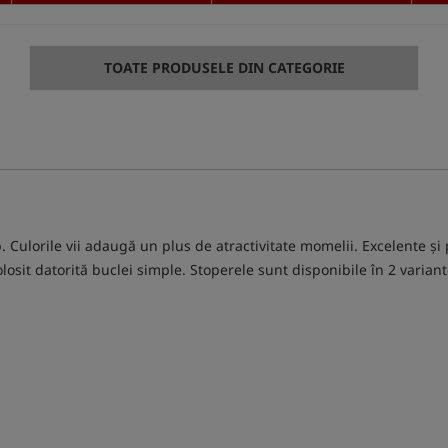
TOATE PRODUSELE DIN CATEGORIE
Culorile vii adaugă un plus de atractivitate momelii. Excelente și
sit datorită buclei simple. Stoperele sunt disponibile în 2 variante