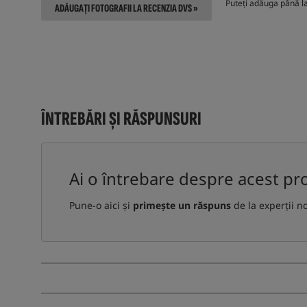
Puteți adăuga până la 
ADĂUGAȚI FOTOGRAFII LA RECENZIA DVS »
ÎNTREBĂRI ȘI RĂSPUNSURI
Ai o întrebare despre acest pr
Pune-o aici și
primește un răspuns
de la experții n