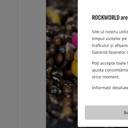
ROCKWORLD are gr
Site-ul nostru utili
timpul vizitelor pe
traficului și afișa
Datorită fișierelor
Poți accepta toate 
ajusta consimțămint
orice moment.
Informații detaliat
Sc