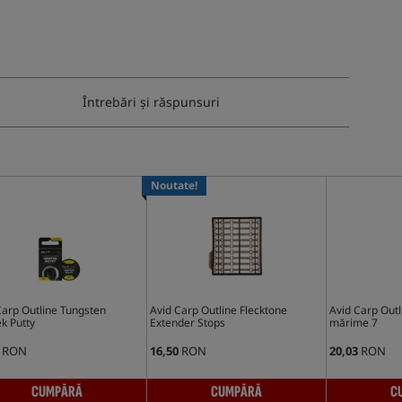
Întrebări și răspunsuri
Noutate!
Carp Outline Tungsten
Avid Carp Outline Flecktone
Avid Carp Outl
k Putty
Extender Stops
mărime 7
RON
16,50
RON
20,03
RON
CUMPĂRĂ
CUMPĂRĂ
C