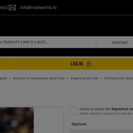
miți
|
info@rockworld.ro
avansat
LOG IN
apului
Accesorii și Componente Seturi Crap
Stopere pentru bile
Avid Carp Corn Stop
numai produse din
depozitul n
(Unele opțiuni ar putea fi ascunse de 
Opțiune