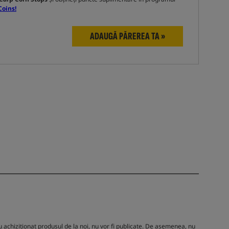
Coins!
ADAUGĂ PĂREREA TA »
 achiziționat produsul de la noi, nu vor fi publicate. De asemenea, nu