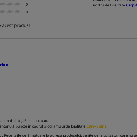
0
nostru de fidelitate
Carp-
0
 acest produs!
nia »
el mai slab și 5 cel mai bun.
entar 0.1 puncte în cadrul programului de loialitate
Carp-Coins
.
Recenziile defăimătoare la adresa produsului, venite de la utilizatori care nu au