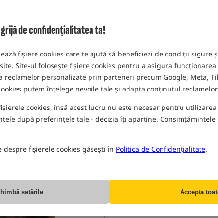
tip scurt/multicolor
MPN: AVCS/SM
EAN: 5055977402093
ijă de confidențialitatea ta!
zează fișiere cookies care te ajută să beneficiezi de condiții sigure ș
PR
 site. Site-ul folosește fișiere cookies pentru a asigura funcționarea
rea reclamelor personalizate prin parteneri precum Google, Meta, Tik
 cookies putem înțelege nevoile tale și adapta conținutul reclamelor 
fișierele cookies, însă acest lucru nu este necesar pentru utilizarea s
ele după preferințele tale - decizia îți aparține. Consimțămintele p
e despre fișierele cookies găsești în
Politica de Confidențialitate
.
himbă setările
Accepta toat