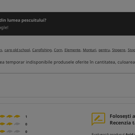
e din lumea pescuitului?
gle!
,
,
,
,
,
,
,
,
es
carp old school
Carpfishing
Corn
Elemente
Monturi
pentru
Stopere
Stop
ea temporar indisponibile produsele oferite în cantitatea, culoarea
Folosești 
1
Recenzia t
0
0
Evaluează produsul
Avid 