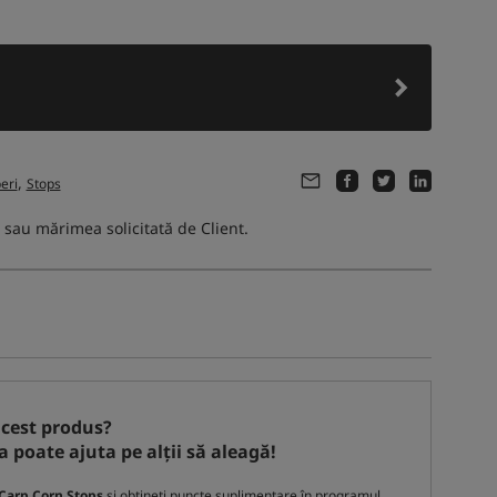
,
eri
Stops
 sau mărimea solicitată de Client.
acest produs?
a poate ajuta pe alții să aleagă!
Carp Corn Stops
și obțineți puncte suplimentare în programul
Acest produs sunt interesati:
4 persoane