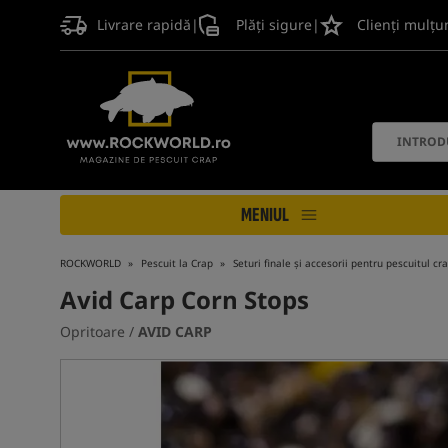
Livrare rapidă
|
Plăți sigure
|
Clienți mulțu
MENIUL
ROCKWORLD
Pescuit la Crap
Seturi finale și accesorii pentru pescuitul cr
Avid Carp Corn Stops
Opritoare /
AVID CARP