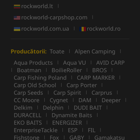
rockworld.lt
|
rockworld-carpshop.com
|
rockworld.com.ua
rockworld.ro
|
Producătorii:
Toate
Alpen Camping
|
|
Aqua Products
Aqua VU
AVID CARP
|
|
Boatman
BoilieRoller
BROS
|
|
|
|
Carp Fishing Poland
CARP MARKER
|
|
Carp Old School
Carp Porter
|
|
Carp Seeds
Carp Spirit
Carprus
|
|
|
CC Moore
Cygnet
DAM
Deeper
|
|
|
|
Delkim
Delphin
DUDI BAIT
|
|
|
DURACELL
Dynamite Baits
|
|
EKO BAITS
ENERGIZER
|
|
EnterpriseTackle
ESP
FIL
|
|
|
Fishstone
Fox
GABY
Gamakatsu
|
|
|