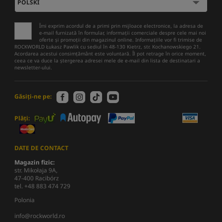
Îmi exprim acordul de a primi prin mijloace electronice, la adresa de
e-mail furnizată în formular, informații comerciale despre cele mai noi
oferte și promoții din magazinul online. Informațiile vor fi trimise de
ROCKWORLD Łukasz Pawlik cu sediul în 48-130 Kietrz, str. Kochanowskiego 21.
Acordarea acestui consimțământ este voluntară. Îl pot retrage în orice moment,
ceea ce va duce la ștergerea adresei mele de e-mail din lista de destinatari a
newsletter-ului.
Găsiți-ne pe:
Plăți:
DATE DE CONTACT
Magazin fizic:
str. Mikołaja 9A,
47-400 Racibórz
tel. +48 883 474 729
Polonia
info@rockworld.ro