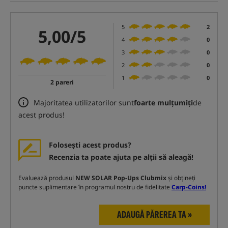
5
2
5,00/5
4
0
3
0
2
0
1
0
2 pareri
Majoritatea utilizatorilor sunt
foarte mulțumiți
de
acest produs!
Folosești acest produs?
Recenzia ta poate ajuta pe alții să aleagă!
Evaluează produsul
NEW SOLAR Pop-Ups Clubmix
și obțineți
puncte suplimentare în programul nostru de fidelitate
Carp-Coins!
ADAUGĂ PĂREREA TA »