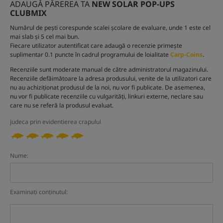
ADAUGĂ PĂREREA TA
NEW SOLAR POP-UPS
CLUBMIX
Numărul de pești corespunde scalei școlare de evaluare, unde 1 este cel
mai slab și 5 cel mai bun.
Fiecare utilizator autentificat care adaugă o recenzie primește
suplimentar 0.1 puncte în cadrul programului de loialitate
Carp-Coins
.
Recenziile sunt moderate manual de către administratorul magazinului.
Recenziile defăimătoare la adresa produsului, venite de la utilizatori care
nu au achiziționat produsul de la noi, nu vor fi publicate. De asemenea,
nu vor fi publicate recenziile cu vulgarități, linkuri externe, neclare sau
care nu se referă la produsul evaluat.
judeca prin evidentierea crapului
Nume:
Examinați conținutul: