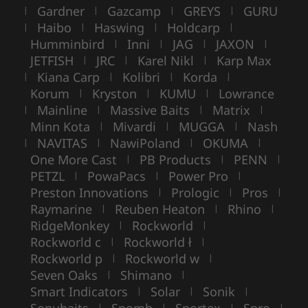
Gardner
Gazcamp
GREYS
GURU
|
|
|
|
Haibo
Haswing
Holdcarp
|
|
|
|
Humminbird
Inni
JAG
JAXON
|
|
|
|
JETFISH
JRC
Karel Nikl
Karp Max
|
|
|
Kiana Carp
Kolibri
Korda
|
|
|
|
Korum
Kryston
KUMU
Lowrance
|
|
|
Mainline
Massive Baits
Matrix
|
|
|
|
Minn Kota
Mivardi
MUGGA
Nash
|
|
|
NAVITAS
NawiPoland
OKUMA
|
|
|
|
One More Cast
PB Products
PENN
|
|
|
PETZL
PowaPacs
Power Pro
|
|
|
Preston Innovations
Prologic
Pros
|
|
|
Raymarine
Reuben Heaton
Rhino
|
|
|
RidgeMonkey
Rockworld
|
|
Rockworld c
Rockworld ł
|
|
Rockworld p
Rockworld w
|
|
Seven Oaks
Shimano
|
|
Smart Indicators
Solar
Sonik
|
|
|
Sonubaits
Spomb
Sportex
Spro
|
|
|
|