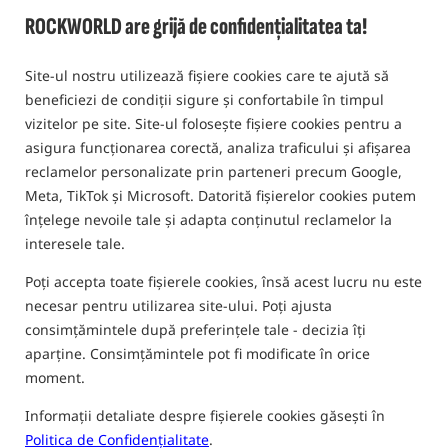
ROCKWORLD are grijă de confidențialitatea ta!
5,0
2 pareri | de mai sus 280 oameni a cumparat acest produs
Site-ul nostru utilizează fișiere cookies care te ajută să
beneficiezi de condiții sigure și confortabile în timpul
vizitelor pe site. Site-ul folosește fișiere cookies pentru a
asigura funcționarea corectă, analiza traficului și afișarea
reclamelor personalizate prin parteneri precum Google,
Meta, TikTok și Microsoft. Datorită fișierelor cookies putem
înțelege nevoile tale și adapta conținutul reclamelor la
interesele tale.
Poți accepta toate fișierele cookies, însă acest lucru nu este
necesar pentru utilizarea site-ului. Poți ajusta
consimțămintele după preferințele tale - decizia îți
aparține. Consimțămintele pot fi modificate în orice
moment.
Informații detaliate despre fișierele cookies găsești în
Politica de Confidențialitate
.