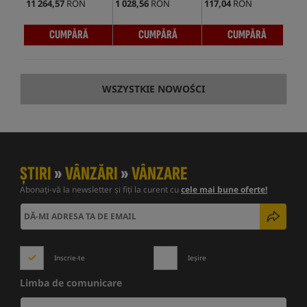
11 264,57
RON
1 028,56
RON
117,04
RON
900
CUMPĂRĂ
CUMPĂRĂ
CUMPĂRĂ
WSZYSTKIE NOWOŚCI
ȘTIRI
»
VÂNZĂRI
»
VÂNZARE
Abonați-vă la newsletter și fiți la curent cu
cele mai bune oferte!
Inscrie-te
Ieșire
Limba de comunicare