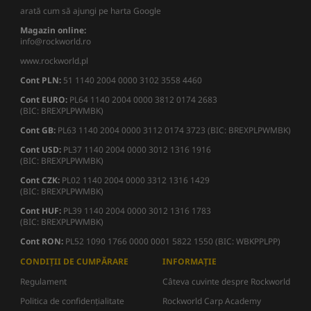
arată cum să ajungi pe harta Google
Magazin online:
info@rockworld.ro
www.rockworld.pl
Cont PLN:
51 1140 2004 0000 3102 3558 4460
Cont EURO:
PL64 1140 2004 0000 3812 0174 2683
(BIC: BREXPLPWMBK)
Cont GB:
PL63 1140 2004 0000 3112 0174 3723 (BIC: BREXPLPWMBK)
Cont USD:
PL37 1140 2004 0000 3012 1316 1916
(BIC: BREXPLPWMBK)
Cont CZK:
PL02 1140 2004 0000 3312 1316 1429
(BIC: BREXPLPWMBK)
Cont HUF:
PL39 1140 2004 0000 3012 1316 1783
(BIC: BREXPLPWMBK)
Cont RON:
PL52 1090 1766 0000 0001 5822 1550 (BIC: WBKPPLPP)
CONDIȚII DE CUMPĂRARE
INFORMAȚIE
Regulament
Câteva cuvinte despre Rockworld
Politica de confidențialitate
Rockworld Carp Academy