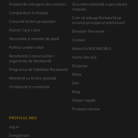
Dreptul de retragere din contract
Ziua internațională a pescuitului
crapului
Cumpărături la licitație
Cum să adaugi Rockworld pe
Costurile livrării produselor
ecranul principal al telefonului?
Puncte Carp Coins
Întrebări frecvente
Securitate și metode de plată
Contact
Politica cookie-urilor
Muncă în ROCKWORLD
Rezultatele Concursurilor+
Harta site-ului
organizate de Rockworld
Dicţionar
Programul de Fidelitate Rockworld
Filme
Weekend cu livrare gratuită
Știri
Urmărește-ți comenzile
Blog
Sfaturi rapide
Produse retrase
PROFILUL MEU
Log in
Înregistrare