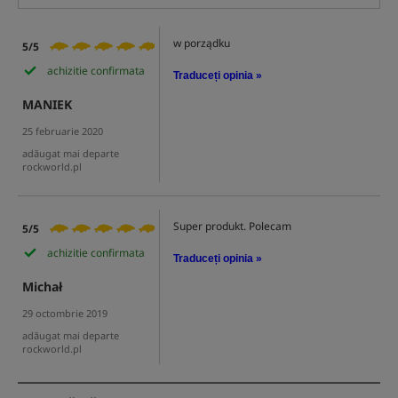
w porządku
5/5
achizitie confirmata
Traduceți opinia »
MANIEK
25 februarie 2020
adăugat mai departe
rockworld.pl
Super produkt. Polecam
5/5
achizitie confirmata
Traduceți opinia »
Michał
29 octombrie 2019
adăugat mai departe
rockworld.pl