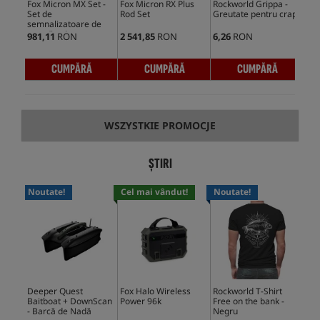
Fox Micron MX Set -
Fox Micron RX Plus
Rockworld Grippa -
Fox
Set de
Rod Set
Greutate pentru crap
Pow
semnalizatoare de
mușcături
981,11
RON
2 541,85
RON
6,26
RON
1 0
CUMPĂRĂ
CUMPĂRĂ
CUMPĂRĂ
WSZYSTKIE PROMOCJE
ȘTIRI
Noutate!
Cel mai vândut!
Noutate!
No
Deeper Quest
Fox Halo Wireless
Rockworld T-Shirt
Del
Baitboat + DownScan
Power 96k
Free on the bank -
Bl
- Barcă de Nadă
Negru