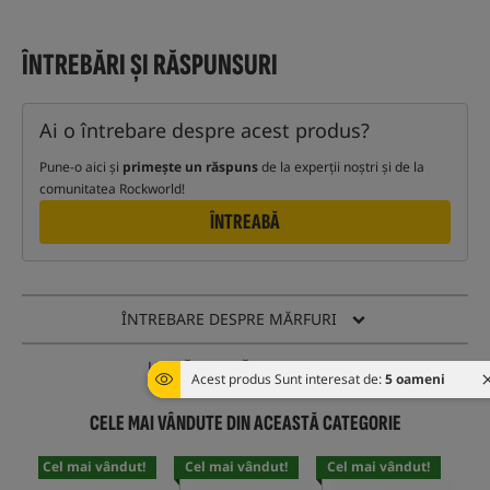
ÎNTREBĂRI ȘI RĂSPUNSURI
Ai o întrebare despre acest produs?
Pune-o aici și
primește un răspuns
de la experții noștri și de la
comunitatea Rockworld!
ÎNTREABĂ
ÎNTREBARE DESPRE MĂRFURI
URMĂRIȚI MĂRFURILE
Acest produs Sunt interesat de:
5 oameni
CELE MAI VÂNDUTE DIN ACEASTĂ CATEGORIE
Cel mai vândut!
Cel mai vândut!
Cel mai vândut!
Cel