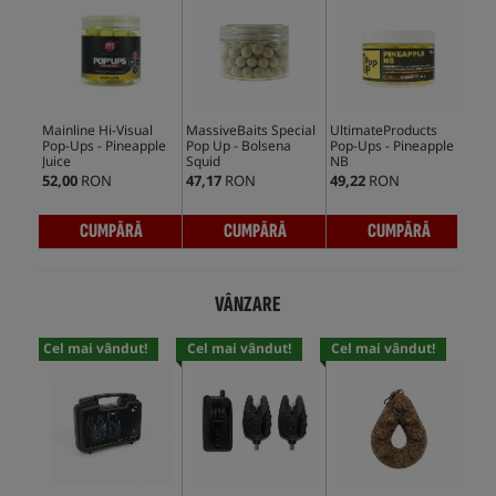
Mainline Hi-Visual
MassiveBaits Special
UltimateProducts
CcM
Pop-Ups - Pineapple
Pop Up - Bolsena
Pop-Ups - Pineapple
Ups
Juice
Squid
NB
52,00
RON
47,17
RON
49,22
RON
42,
CUMPĂRĂ
CUMPĂRĂ
CUMPĂRĂ
VÂNZARE
Cel mai vândut!
Cel mai vândut!
Cel mai vândut!
Cel