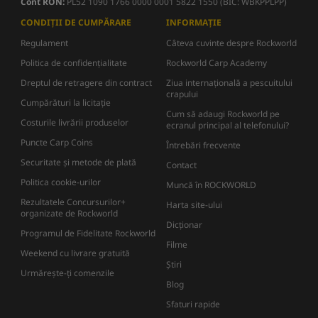
Cont RON:
PL52 1090 1766 0000 0001 5822 1550 (BIC: WBKPPLPP)
CONDIȚII DE CUMPĂRARE
INFORMAȚIE
Regulament
Câteva cuvinte despre Rockworld
Politica de confidențialitate
Rockworld Carp Academy
Dreptul de retragere din contract
Ziua internațională a pescuitului
crapului
Cumpărături la licitație
Cum să adaugi Rockworld pe
Costurile livrării produselor
ecranul principal al telefonului?
Puncte Carp Coins
Întrebări frecvente
Securitate și metode de plată
Contact
Politica cookie-urilor
Muncă în ROCKWORLD
Rezultatele Concursurilor+
Harta site-ului
organizate de Rockworld
Dicţionar
Programul de Fidelitate Rockworld
Filme
Weekend cu livrare gratuită
Știri
Urmărește-ți comenzile
Blog
Sfaturi rapide