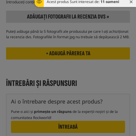
Acest produs Sunt interesat de:
11 oameni
Introduceți conținutul recenziei
ADĂUGAȚI FOTOGRAFII LA RECENZIA DVS »
Puteți adăuga până la 5 fotografii ale produsului pe care l-ați achiziționat
la recenzia dvs. Fotografiile în format jpg nu trebuie să depășească 2 MB.
ÎNTREBĂRI ȘI RĂSPUNSURI
Ai o întrebare despre acest produs?
Pune-o aici și
primește un răspuns
de la experții noștri și de la
comunitatea Rockworld!
ÎNTREABĂ