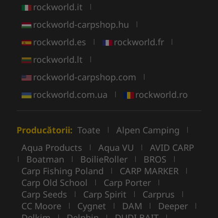
rockworld.it
|
rockworld-carpshop.hu
|
rockworld.es
rockworld.fr
|
|
rockworld.lt
|
rockworld-carpshop.com
|
rockworld.com.ua
rockworld.ro
|
Producătorii:
Toate
Alpen Camping
|
|
Aqua Products
Aqua VU
AVID CARP
|
|
Boatman
BoilieRoller
BROS
|
|
|
|
Carp Fishing Poland
CARP MARKER
|
|
Carp Old School
Carp Porter
|
|
Carp Seeds
Carp Spirit
Carprus
|
|
|
CC Moore
Cygnet
DAM
Deeper
|
|
|
|
Delkim
Delphin
DUDI BAIT
|
|
|