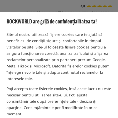
4,8
6 pareri | de mai sus 300 oameni a cumparat acest produs
ROCKWORLD are grijă de confidențialitatea ta!
Site-ul nostru utilizează fișiere cookies care te ajută să
beneficiezi de condiții sigure și confortabile în timpul
vizitelor pe site. Site-ul folosește fișiere cookies pentru a
asigura funcționarea corectă, analiza traficului și afișarea
reclamelor personalizate prin parteneri precum Google,
Meta, TikTok și Microsoft. Datorită fișierelor cookies putem
înțelege nevoile tale și adapta conținutul reclamelor la
interesele tale.
Poți accepta toate fișierele cookies, însă acest lucru nu este
necesar pentru utilizarea site-ului. Poți ajusta
consimțămintele după preferințele tale - decizia îți
aparține. Consimțămintele pot fi modificate în orice
moment.