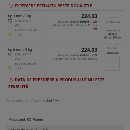
EXPEDIERE ESTIMATĂ
PESTE DOUĂ ZILE
224.03
tip 3 mm /5 kg
Lipsa
MPN: 90817
lista de preturi
228.76
/
-2%
produsului
Pret minim de la 30 zile:
231.56
/
EAN:
-3%
634158551154
anunta-ma
despre
1,48
disponibilitate
224.03
Introdu
tip 6 mm / 5 kg
cantitatea:
MPN: 99112
lista de preturi
228.76
/
-2%
Pret minim de la 30 zile:
194.29
EAN:
634158440069
1,48
DATA DE EXPEDIERE A PRODUSULUI NU ESTE
STABILITĂ
Toate prețurile afișate includ TVA
Producent:
CC Moore
Livrare de la:
50.82 RON