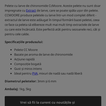
Pelete cu larve de chironomide CcMoore. Aceste pelete nu sunt doar
impregnate cu
Extract
de larve, care se poate spăla ușor din pelete.
CCMOORE produce peletele cu larve într-un mod complet diferit -
extractul de larve este adăugat în timpul formării bazei peletei, ceea
ce face ca peleta să elibereze mult mai mult timp extractele de larve
cu care este încărcată. Este perfectă atât pentru sezoanele reci, cât și
pentru cele calde.
Specificațiile produsului:
Pelete CC Moore
Bazate pe aroma de larve de chironomide
Acțiune rapidă
Compoziție bogată
Gust și miros intens
Ideal pentru
PVA
, mixuri de nadă sau nadă liberă
Diametrul peletelor:
3mm și 6 mm
Ambalaj:
1kg, 5kg
Vrei să fii la curent cu noutățile și