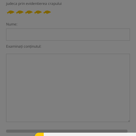
judeca prin evidentierea crapului
Nume:
Examinați conținutul: