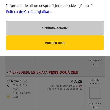
Informații detaliate despre fișierele cookies găsești în
Politica de Confidențialitate
.
numai produse din
depozitul nostru
(Unele opțiuni ar putea fi ascunse de metoda de filtrare selectată)
Schimbă setările
Opțiune
Cena RON
Cantitate
47.28
Introdu
tip 3 mm / 1 kg
cantitatea:
MPN: 90771
Accepta toate
lista de preturi
50.47
/
-6%
Pret minim de la 30 zile:
48.87
/
-3%
EAN:
634158551130
0,32
disponibil
: 12
buc.
EXPEDIERE ESTIMATĂ
PESTE DOUĂ ZILE
47.28
Introdu
tip 6 mm / 1 kg
cantitatea:
MPN: 90725
lista de preturi
50.47
/
-6%
Pret minim de la 30 zile:
46.42
EAN:
634158440045
0,32
disponibil
: 4
buc.