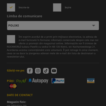
Inscrie-te
Ieșire
Limba de comunicare
Îmi exprim acordul de a primi prin mijloace electronice, la adresa de
e-mail furnizată în formular, informații comerciale despre cele mai noi
oferte și promoții din magazinul online. Informațiile vor fi trimise de
ROCKWORLD Łukasz Pawlik cu sediul în 48-130 Kietrz, str. Kochanowskiego 21.
Acordarea acestui consimțământ este voluntară. Îl pot retrage în orice moment,
ceea ce va duce la ștergerea adresei mele de e-mail din lista de destinatari a
newsletter-ului.
Găsiți-ne pe:
Plăți:
DATE DE CONTACT
Magazin fizic:
str. Mikołaja 9A,