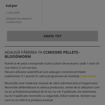
kaCper
2 iulie 2020
adăugat mai departe
rockworld.pl
ARATA TOT
ADAUGĂ PĂREREA TA
CCMOORE PELLETS -
BLOODWORM
Numărul de pești corespunde scalei școlare de evaluare, unde 1 este cel
mai slab și 5 cel mai bun.
Fiecare utilizator autentificat care adaugă o recenzie primește
suplimentar 0.1 puncte în cadrul programului de loialitate
Carp-Coins
.
Recenziile sunt moderate manual de către administratorul magazinului.
Recenziile defăimătoare la adresa produsului, venite de la utilizatori care
nu au achiziționat produsul de la noi, nu vor fi publicate. De asemenea,
nu vor fi publicate recenziile cu vulgarități, linkuri externe, neclare sau
care nu se referă la produsul evaluat.