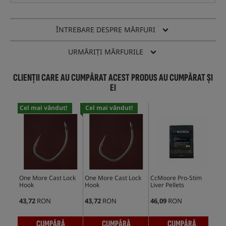
ÎNTREBARE DESPRE MĂRFURI
URMĂRIȚI MĂRFURILE
CLIENȚII CARE AU CUMPĂRAT ACEST PRODUS AU CUMPĂRAT ȘI
EI
Cel mai vândut!
Cel mai vândut!
One More Cast Lock
One More Cast Lock
CcMoore Pro-Stim
CCM
Hook
Hook
Liver Pellets
Liv
Hoo
43,72
RON
43,72
RON
46,09
RON
43,
CUMPĂRĂ
CUMPĂRĂ
CUMPĂRĂ