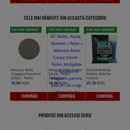
CELE MAI VÂNDUTE DIN ACEASTĂ CATEGORIE
Cel mai vândut!
Cel mai vândut!
Cel mai vândut!
Cel
Massive Baits
Massive Baits Carpe
Dynamite Baits
Dyn
Coppens Premium
Silure - Pellet
Pellets -Marine
Pel
Select - Pellet
Atrăgător
Halibut
Atrăgător
19,98
RON
19,98
RON
27,78
RON
46,
CUMPĂRĂ
CUMPĂRĂ
CUMPĂRĂ
PRODUSE DIN ACEEAȘI SERIE