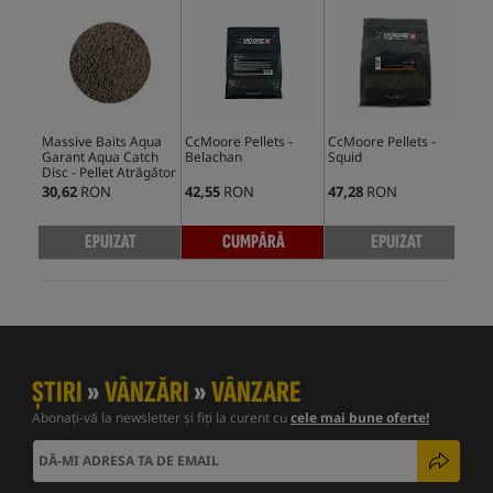
Massive Baits Aqua
CcMoore Pellets -
CcMoore Pellets -
CcM
Garant Aqua Catch
Belachan
Squid
Liv
Disc - Pellet Atrăgător
30,62
RON
42,55
RON
47,28
RON
46,
EPUIZAT
CUMPĂRĂ
EPUIZAT
ȘTIRI
»
VÂNZĂRI
»
VÂNZARE
Abonați-vă la newsletter și fiți la curent cu
cele mai bune oferte!