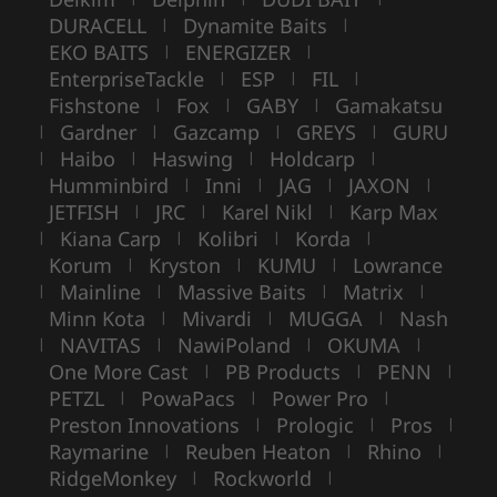
DURACELL
Dynamite Baits
|
|
EKO BAITS
ENERGIZER
|
|
EnterpriseTackle
ESP
FIL
|
|
|
Fishstone
Fox
GABY
Gamakatsu
|
|
|
Gardner
Gazcamp
GREYS
GURU
|
|
|
|
Haibo
Haswing
Holdcarp
|
|
|
|
Humminbird
Inni
JAG
JAXON
|
|
|
|
JETFISH
JRC
Karel Nikl
Karp Max
|
|
|
Kiana Carp
Kolibri
Korda
|
|
|
|
Korum
Kryston
KUMU
Lowrance
|
|
|
Mainline
Massive Baits
Matrix
|
|
|
|
Minn Kota
Mivardi
MUGGA
Nash
|
|
|
NAVITAS
NawiPoland
OKUMA
|
|
|
|
One More Cast
PB Products
PENN
|
|
|
PETZL
PowaPacs
Power Pro
|
|
|
Preston Innovations
Prologic
Pros
|
|
|
Raymarine
Reuben Heaton
Rhino
|
|
|
RidgeMonkey
Rockworld
|
|