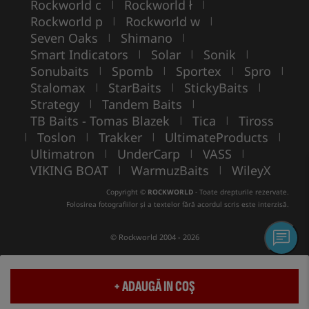
Rockworld c
Rockworld ł
|
|
Rockworld p
Rockworld w
|
|
Seven Oaks
Shimano
|
|
Smart Indicators
Solar
Sonik
|
|
|
Sonubaits
Spomb
Sportex
Spro
|
|
|
|
Stalomax
StarBaits
StickyBaits
|
|
|
Strategy
Tandem Baits
|
|
TB Baits - Tomas Blazek
Tica
Tiross
|
|
Toslon
Trakker
UltimateProducts
|
|
|
|
Ultimatron
UnderCarp
VASS
|
|
|
VIKING BOAT
WarmuzBaits
WileyX
|
|
Copyright ©
ROCKWORLD
- Toate drepturile rezervate.
Folosirea fotografiilor și a textelor fără acordul scris este interzisă.
© Rockworld 2004 - 2026
+ ADAUGĂ IN COŞ