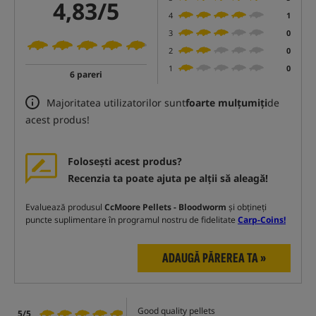
4,83/5
4
1
3
0
2
0
1
0
6 pareri
Majoritatea utilizatorilor sunt
foarte mulțumiți
de
acest produs!
Folosești acest produs?
Recenzia ta poate ajuta pe alții să aleagă!
Evaluează produsul
CcMoore Pellets - Bloodworm
și obțineți
puncte suplimentare în programul nostru de fidelitate
Carp-Coins!
ADAUGĂ PĂREREA TA »
Good quality pellets
5/5