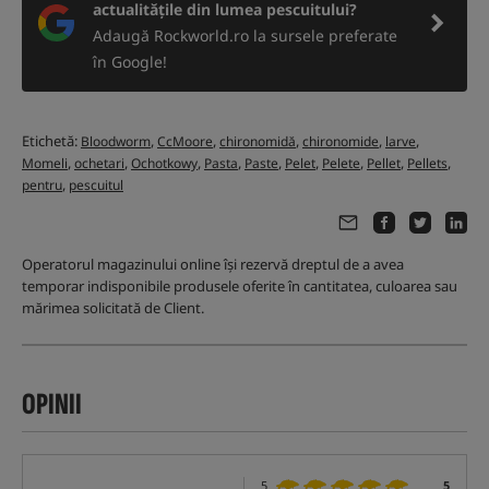
actualitățile din lumea pescuitului?
Adaugă Rockworld.ro la sursele preferate
în Google!
Etichetă:
,
,
,
,
,
Bloodworm
CcMoore
chironomidă
chironomide
larve
,
,
,
,
,
,
,
,
,
Momeli
ochetari
Ochotkowy
Pasta
Paste
Pelet
Pelete
Pellet
Pellets
,
pentru
pescuitul
Operatorul magazinului online își rezervă dreptul de a avea
temporar indisponibile produsele oferite în cantitatea, culoarea sau
mărimea solicitată de Client.
OPINII
5
5