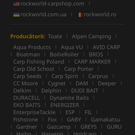
rockworld-carpshop.com
|
rockworld.com.ua
rockworld.ro
|
Producătorii:
Toate
Alpen Camping
|
|
Aqua Products
Aqua VU
AVID CARP
|
|
Boatman
BoilieRoller
BROS
|
|
|
|
Carp Fishing Poland
CARP MARKER
|
|
Carp Old School
Carp Porter
|
|
Carp Seeds
Carp Spirit
Carprus
|
|
|
CC Moore
Cygnet
DAM
Deeper
|
|
|
|
Delkim
Delphin
DUDI BAIT
|
|
|
DURACELL
Dynamite Baits
|
|
EKO BAITS
ENERGIZER
|
|
EnterpriseTackle
ESP
FIL
|
|
|
Fishstone
Fox
GABY
Gamakatsu
|
|
|
Gardner
Gazcamp
GREYS
GURU
|
|
|
|
Haibo
Haswing
Holdcarp
|
|
|
|