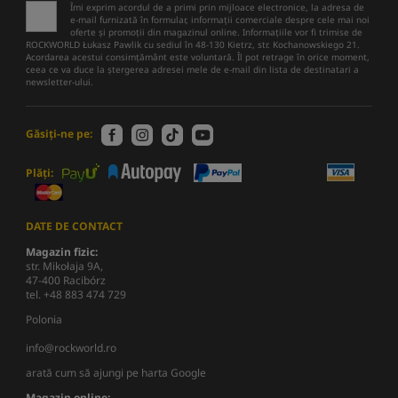
Îmi exprim acordul de a primi prin mijloace electronice, la adresa de
e-mail furnizată în formular, informații comerciale despre cele mai noi
oferte și promoții din magazinul online. Informațiile vor fi trimise de
ROCKWORLD Łukasz Pawlik cu sediul în 48-130 Kietrz, str. Kochanowskiego 21.
Acordarea acestui consimțământ este voluntară. Îl pot retrage în orice moment,
ceea ce va duce la ștergerea adresei mele de e-mail din lista de destinatari a
newsletter-ului.
Găsiți-ne pe:
Plăți:
DATE DE CONTACT
Magazin fizic:
str. Mikołaja 9A,
47-400 Racibórz
tel. +48 883 474 729
Polonia
info@rockworld.ro
arată cum să ajungi pe harta Google
Magazin online: