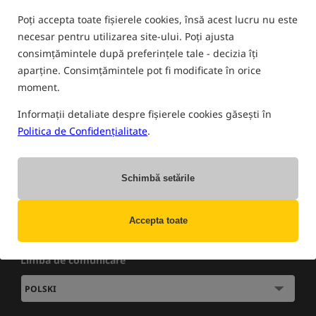
Poți accepta toate fișierele cookies, însă acest lucru nu este
NĂLUCI PLUTITOARE
necesar pentru utilizarea site-ului. Poți ajusta
consimțămintele după preferințele tale - decizia îți
aparține. Consimțămintele pot fi modificate în orice
Nu există produse ale acestui producător în această categorie
moment.
Informații detaliate despre fișierele cookies găsești în
Politica de Confidențialitate
.
ȘTIRI
»
VÂNZĂRI
»
VÂNZARE
Abonați-vă la newsletter și fiți la curent cu
cele mai bune oferte!
Schimbă setările
Accepta toate
Inscrie-te
Ieșire
Limba de comunicare