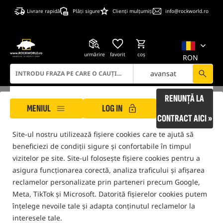
Livrare rapidă
Plăți sigure
Clienți mulțumiți
info@rockworld.ro
urmărire
favorit
coş
RON
avansat
RENUNȚĂ LA
ROCKWORLD are grijă de confidențialitatea ta!
MENIUL
LOG IN
CONTRACT AICI »
Site-ul nostru utilizează fișiere cookies care te ajută să
ROCKWORLD
Pescuit Feeder
Momeală, nadă și nădire la feeder
Năluci Feeder
beneficiezi de condiții sigure și confortabile în timpul
vizitelor pe site. Site-ul folosește fișiere cookies pentru a
numai produse din
depozitul nostru
asigura funcționarea corectă, analiza traficului și afișarea
reclamelor personalizate prin parteneri precum Google,
FILTRU
Meta, TikTok și Microsoft. Datorită fișierelor cookies putem
înțelege nevoile tale și adapta conținutul reclamelor la
interesele tale.