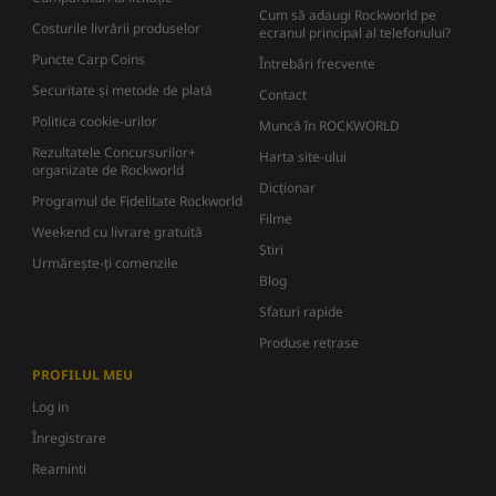
Cum să adaugi Rockworld pe
Costurile livrării produselor
ecranul principal al telefonului?
Puncte Carp Coins
Întrebări frecvente
Securitate și metode de plată
Contact
Politica cookie-urilor
Muncă în ROCKWORLD
Rezultatele Concursurilor+
Harta site-ului
organizate de Rockworld
Dicţionar
Programul de Fidelitate Rockworld
Filme
Weekend cu livrare gratuită
Știri
Urmărește-ți comenzile
Blog
Sfaturi rapide
Produse retrase
PROFILUL MEU
Log in
Înregistrare
Reaminti