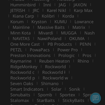
Humminbird
Inni
JAG
JAXON
|
|
|
|
JETFISH
JRC
Karel Nikl
Karp Max
|
|
|
Kiana Carp
Kolibri
Korda
|
|
|
|
Korum
Kryston
KUMU
Lowrance
|
|
|
Mainline
Massive Baits
Matrix
|
|
|
|
Minn Kota
Mivardi
MUGGA
Nash
|
|
|
NAVITAS
NawiPoland
OKUMA
|
|
|
|
One More Cast
PB Products
PENN
|
|
|
PETZL
PowaPacs
Power Pro
|
|
|
Preston Innovations
Prologic
Pros
|
|
|
Raymarine
Reuben Heaton
Rhino
|
|
|
RidgeMonkey
Rockworld
|
|
Rockworld c
Rockworld ł
|
|
Rockworld p
Rockworld w
|
|
Seven Oaks
Shimano
|
|
Smart Indicators
Solar
Sonik
|
|
|
Sonubaits
Spomb
Sportex
Spro
|
|
|
|
Stalomax
StarBaits
StickyBaits
|
|
|