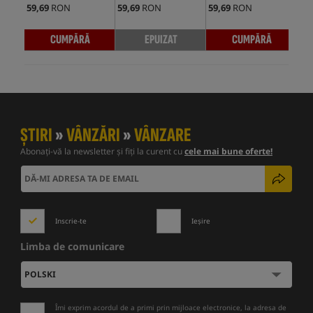
59,69
RON
59,69
RON
59,69
RON
59,
CUMPĂRĂ
EPUIZAT
CUMPĂRĂ
ȘTIRI
»
VÂNZĂRI
»
VÂNZARE
Abonați-vă la newsletter și fiți la curent cu
cele mai bune oferte!
Inscrie-te
Ieșire
Limba de comunicare
Îmi exprim acordul de a primi prin mijloace electronice, la adresa de