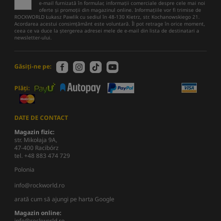
e-mail furnizată în formular, informații comerciale despre cele mai noi
oferte și promoții din magazinul online. Informațiile vor fi trimise de
ROCKWORLD Łukasz Pawlik cu sediul în 48-130 Kietrz, str. Kochanowskiego 21.
Acordarea acestui consimțământ este voluntară. Îl pot retrage în orice moment,
ceea ce va duce la ștergerea adresei mele de e-mail din lista de destinatari a
newsletter-ului.
Găsiți-ne pe:
Plăți:
DATE DE CONTACT
Magazin fizic:
str. Mikołaja 9A,
47-400 Racibórz
tel. +48 883 474 729
Polonia
info@rockworld.ro
arată cum să ajungi pe harta Google
Magazin online:
info@rockworld.ro