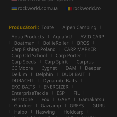
rockworld.com.ua
rockworld.ro
|
Producătorii:
Toate
Alpen Camping
|
|
Aqua Products
Aqua VU
AVID CARP
|
|
Boatman
BoilieRoller
BROS
|
|
|
|
Carp Fishing Poland
CARP MARKER
|
|
Carp Old School
Carp Porter
|
|
Carp Seeds
Carp Spirit
Carprus
|
|
|
CC Moore
Cygnet
DAM
Deeper
|
|
|
|
Delkim
Delphin
DUDI BAIT
|
|
|
DURACELL
Dynamite Baits
|
|
EKO BAITS
ENERGIZER
|
|
EnterpriseTackle
ESP
FIL
|
|
|
Fishstone
Fox
GABY
Gamakatsu
|
|
|
Gardner
Gazcamp
GREYS
GURU
|
|
|
|
Haibo
Haswing
Holdcarp
|
|
|
|