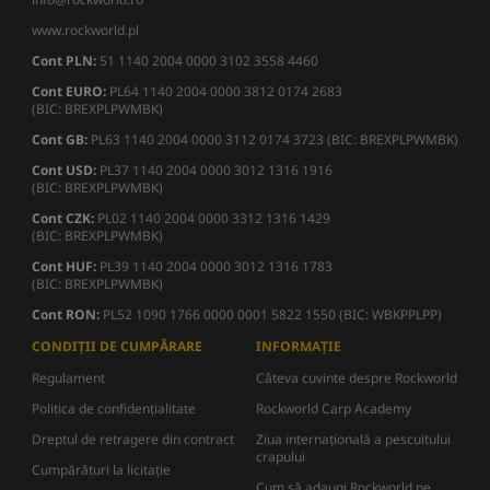
www.rockworld.pl
Cont PLN:
51 1140 2004 0000 3102 3558 4460
Cont EURO:
PL64 1140 2004 0000 3812 0174 2683
(BIC: BREXPLPWMBK)
Cont GB:
PL63 1140 2004 0000 3112 0174 3723 (BIC: BREXPLPWMBK)
Cont USD:
PL37 1140 2004 0000 3012 1316 1916
(BIC: BREXPLPWMBK)
Cont CZK:
PL02 1140 2004 0000 3312 1316 1429
(BIC: BREXPLPWMBK)
Cont HUF:
PL39 1140 2004 0000 3012 1316 1783
(BIC: BREXPLPWMBK)
Cont RON:
PL52 1090 1766 0000 0001 5822 1550 (BIC: WBKPPLPP)
CONDIȚII DE CUMPĂRARE
INFORMAȚIE
Regulament
Câteva cuvinte despre Rockworld
Politica de confidențialitate
Rockworld Carp Academy
Dreptul de retragere din contract
Ziua internațională a pescuitului
crapului
Cumpărături la licitație
Cum să adaugi Rockworld pe