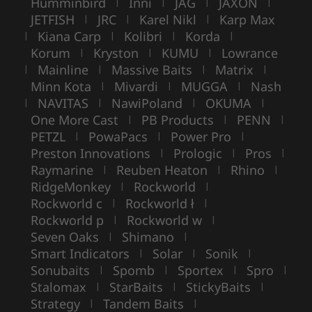
Humminbird
Inni
JAG
JAXON
|
|
|
|
JETFISH
JRC
Karel Nikl
Karp Max
|
|
|
Kiana Carp
Kolibri
Korda
|
|
|
|
Korum
Kryston
KUMU
Lowrance
|
|
|
Mainline
Massive Baits
Matrix
|
|
|
|
Minn Kota
Mivardi
MUGGA
Nash
|
|
|
NAVITAS
NawiPoland
OKUMA
|
|
|
|
One More Cast
PB Products
PENN
|
|
|
PETZL
PowaPacs
Power Pro
|
|
|
Preston Innovations
Prologic
Pros
|
|
|
Raymarine
Reuben Heaton
Rhino
|
|
|
RidgeMonkey
Rockworld
|
|
Rockworld c
Rockworld ł
|
|
Rockworld p
Rockworld w
|
|
Seven Oaks
Shimano
|
|
Smart Indicators
Solar
Sonik
|
|
|
Sonubaits
Spomb
Sportex
Spro
|
|
|
|
Stalomax
StarBaits
StickyBaits
|
|
|
Strategy
Tandem Baits
|
|