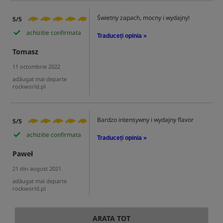
Świetny zapach, mocny i wydajny!
5/5
achizitie confirmata
Traduceți opinia »
Tomasz
11 octombrie 2022
adăugat mai departe
rockworld.pl
Bardzo intensywny i wydajny flavor
5/5
achizitie confirmata
Traduceți opinia »
Paweł
21 din august 2021
adăugat mai departe
rockworld.pl
ARATA TOT