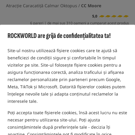
Atracție Caracatiță Calmar Oktopus /
CC Moore
5,0
6 pareri | de mai sus 310 oameni a cumparat acest produs
ROCKWORLD are grijă de confidențialitatea ta!
Cel mai vândut!
Site-ul nostru utilizează fișiere cookies care te ajută să
beneficiezi de condiții sigure și confortabile în timpul
vizitelor pe site. Site-ul folosește fișiere cookies pentru a
asigura funcționarea corectă, analiza traficului și afișarea
reclamelor personalizate prin parteneri precum Google,
Meta, TikTok și Microsoft. Datorită fișierelor cookies putem
înțelege nevoile tale și adapta conținutul reclamelor la
interesele tale.
Poți accepta toate fișierele cookies, însă acest lucru nu este
necesar pentru utilizarea site-ului. Poți ajusta
consimțămintele după preferințele tale - decizia îți
aparține. Consimțămintele pot fi modificate în orice