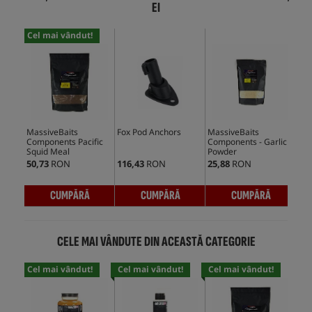
EI
Cel mai vândut!
MassiveBaits
Fox Pod Anchors
MassiveBaits
Components Pacific
Components - Garlic
Squid Meal
Powder
50,73
RON
116,43
RON
25,88
RON
CUMPĂRĂ
CUMPĂRĂ
CUMPĂRĂ
CELE MAI VÂNDUTE DIN ACEASTĂ CATEGORIE
Cel mai vândut!
Cel mai vândut!
Cel mai vândut!
Cel