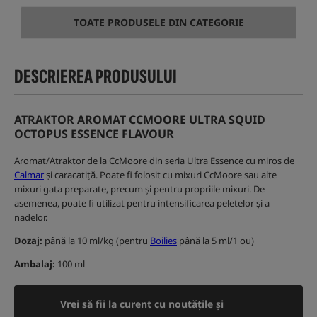
TOATE PRODUSELE DIN CATEGORIE
DESCRIEREA PRODUSULUI
ATRAKTOR AROMAT CCMOORE ULTRA SQUID
OCTOPUS ESSENCE FLAVOUR
Aromat/Atraktor de la CcMoore din seria Ultra Essence cu miros de
Calmar
și caracatiță. Poate fi folosit cu mixuri CcMoore sau alte
mixuri gata preparate, precum și pentru propriile mixuri. De
asemenea, poate fi utilizat pentru intensificarea peletelor și a
nadelor.
Dozaj:
până la 10 ml/kg (pentru
Boilies
până la 5 ml/1 ou)
Ambalaj:
100 ml
Vrei să fii la curent cu noutățile și