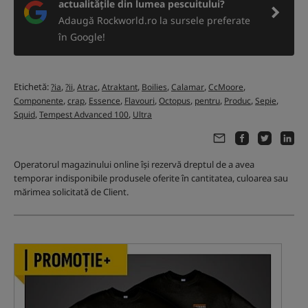
actualitățile din lumea pescuitului?
Adaugă Rockworld.ro la sursele preferate
în Google!
Etichetă:
,
,
,
,
,
,
,
?ia
?ii
Atrac
Atraktant
Boilies
Calamar
CcMoore
,
,
,
,
,
,
,
,
Componente
crap
Essence
Flavouri
Octopus
pentru
Produc
Sepie
,
,
Squid
Tempest Advanced 100
Ultra
Operatorul magazinului online își rezervă dreptul de a avea
temporar indisponibile produsele oferite în cantitatea, culoarea sau
mărimea solicitată de Client.