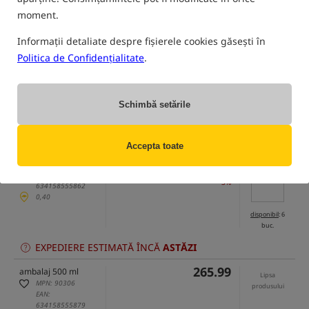
moment.
Informații detaliate despre fișierele cookies găsești în
Politica de Confidențialitate
.
numai produse din
depozitul nostru
(Unele opțiuni ar putea fi ascunse de metoda de filtrare selectată)
Schimbă setările
Opțiune
Cena RON
Cantitate
Accepta toate
59.69
Introdu
ambalaj 100 ml
cantitatea:
MPN: 90287
lista de preturi
63.83
/
-6%
Pret minim de la 30 zile:
61.70
/
EAN:
-3%
634158555862
0,40
disponibil
: 6
buc.
EXPEDIERE ESTIMATĂ ÎNCĂ
ASTĂZI
265.99
ambalaj 500 ml
Lipsa
MPN: 90306
produsului
EAN:
634158555879