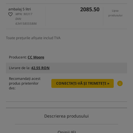
2085.50
ambalaj 5 litri
Lipsa
MPN: 90317
produsului
EAN:
634158555886
Toate prețurile afișate includ TVA
Producent:
CC Moore
Livrare de la:
42.55 RON
Recomandați acest
produs prietenilor
CONECTAȚI-VĂ ȘI TRIMITEȚI »
dvs:
Descrierea produsului
Opinii (6)