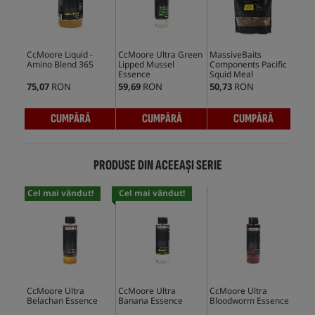
CcMoore Liquid -
CcMoore Ultra Green
MassiveBaits
Mas
Amino Blend 365
Lipped Mussel
Components Pacific
Com
Essence
Squid Meal
de 
75,07
RON
59,69
RON
50,73
RON
20,
CUMPĂRĂ
CUMPĂRĂ
CUMPĂRĂ
PRODUSE DIN ACEEAȘI SERIE
Cel mai vândut!
Cel mai vândut!
CcMoore Ultra
CcMoore Ultra
CcMoore Ultra
CcM
Belachan Essence
Banana Essence
Bloodworm Essence
Cr
Mil