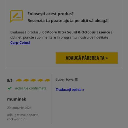
Folosești acest produs?
Recenzia ta poate ajuta pe alții să aleagă!
Evaluează produsul
CcMoore Ultra Squid & Octopus Essence
și
obțineți puncte suplimentare în programul nostru de fidelitate
Carp-Coins!
ADAUGĂ PĂREREA TA »
Super towar!!!
5/5
achizitie confirmata
Traduceți opinia »
muminek
29 ianuarie 2024
adăugat mai departe
rockworld.pl