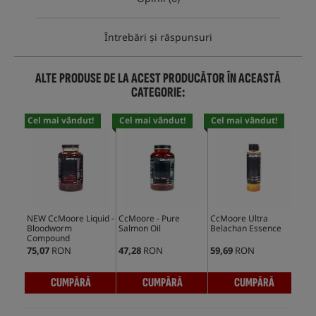
Întrebări și răspunsuri
ALTE PRODUSE DE LA ACEST PRODUCĂTOR ÎN ACEASTĂ
CATEGORIE:
Cel mai vândut!
Cel mai vândut!
Cel mai vândut!
NEW CcMoore Liquid -
CcMoore - Pure
CcMoore Ultra
CcM
Bloodworm
Salmon Oil
Belachan Essence
Sal
Compound
75,07
RON
47,28
RON
59,69
RON
65,
CUMPĂRĂ
CUMPĂRĂ
CUMPĂRĂ