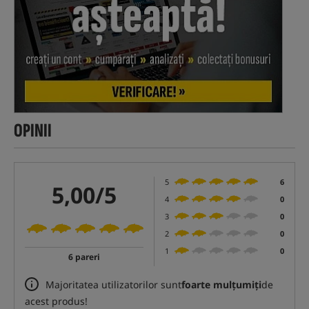
OPINII
5
6
5,00/5
4
0
3
0
2
0
1
0
6 pareri
Majoritatea utilizatorilor sunt
foarte mulțumiți
de
acest produs!