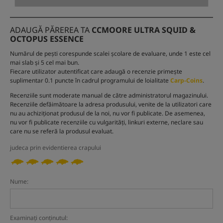
ADAUGĂ PĂREREA TA
CCMOORE ULTRA SQUID &
OCTOPUS ESSENCE
Numărul de pești corespunde scalei școlare de evaluare, unde 1 este cel
mai slab și 5 cel mai bun.
Fiecare utilizator autentificat care adaugă o recenzie primește
suplimentar 0.1 puncte în cadrul programului de loialitate
Carp-Coins
.
Recenziile sunt moderate manual de către administratorul magazinului.
Recenziile defăimătoare la adresa produsului, venite de la utilizatori care
nu au achiziționat produsul de la noi, nu vor fi publicate. De asemenea,
nu vor fi publicate recenziile cu vulgarități, linkuri externe, neclare sau
care nu se referă la produsul evaluat.
judeca prin evidentierea crapului
Nume:
Examinați conținutul: