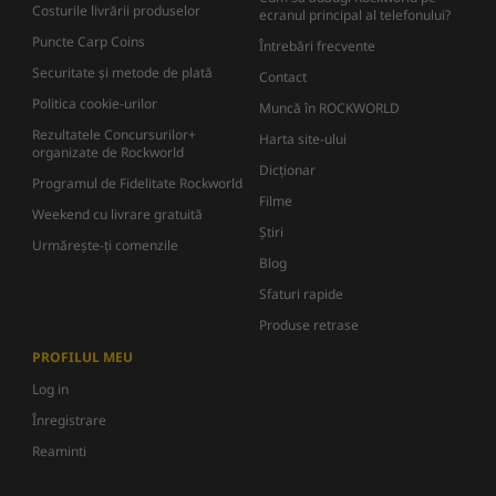
Costurile livrării produselor
ecranul principal al telefonului?
Puncte Carp Coins
Întrebări frecvente
Securitate și metode de plată
Contact
Politica cookie-urilor
Muncă în ROCKWORLD
Rezultatele Concursurilor+
Harta site-ului
organizate de Rockworld
Dicţionar
Programul de Fidelitate Rockworld
Filme
Weekend cu livrare gratuită
Știri
Urmărește-ți comenzile
Blog
Sfaturi rapide
Produse retrase
PROFILUL MEU
Log in
Înregistrare
Reaminti