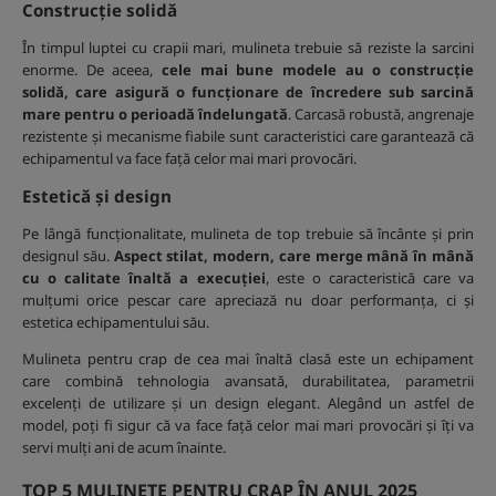
Construcție solidă
În timpul luptei cu crapii mari, mulineta trebuie să reziste la sarcini
enorme. De aceea,
cele mai bune modele au o construcție
solidă, care asigură o funcționare de încredere sub sarcină
mare pentru o perioadă îndelungată
. Carcasă robustă, angrenaje
rezistente și mecanisme fiabile sunt caracteristici care garantează că
echipamentul va face față celor mai mari provocări.
Estetică și design
Pe lângă funcționalitate, mulineta de top trebuie să încânte și prin
designul său.
Aspect stilat, modern, care merge mână în mână
cu o calitate înaltă a execuției
, este o caracteristică care va
mulțumi orice pescar care apreciază nu doar performanța, ci și
estetica echipamentului său.
Mulineta pentru crap de cea mai înaltă clasă este un echipament
care combină tehnologia avansată, durabilitatea, parametrii
excelenți de utilizare și un design elegant. Alegând un astfel de
model, poți fi sigur că va face față celor mai mari provocări și îți va
servi mulți ani de acum înainte.
TOP 5 MULINETE PENTRU CRAP ÎN ANUL 2025