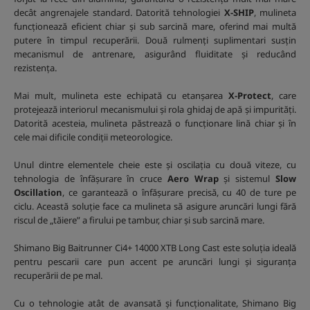
decât angrenajele standard. Datorită tehnologiei
X-SHIP
, mulineta
funcționează eficient chiar și sub sarcină mare, oferind mai multă
putere în timpul recuperării. Două rulmenți suplimentari susțin
mecanismul de antrenare, asigurând fluiditate și reducând
rezistența.
Mai mult, mulineta este echipată cu etanșarea
X-Protect
, care
protejează interiorul mecanismului și rola ghidaj de apă și impurități.
Datorită acesteia, mulineta păstrează o funcționare lină chiar și în
cele mai dificile condiții meteorologice.
Unul dintre elementele cheie este și oscilația cu două viteze, cu
tehnologia de înfășurare în cruce
Aero Wrap
și sistemul
Slow
Oscillation
, ce garantează o înfășurare precisă, cu 40 de ture pe
ciclu. Această soluție face ca mulineta să asigure aruncări lungi fără
riscul de „tăiere” a firului pe tambur, chiar și sub sarcină mare.
Shimano Big Baitrunner Ci4+ 14000 XTB Long Cast este soluția ideală
pentru pescarii care pun accent pe aruncări lungi și siguranța
recuperării de pe mal.
Cu o tehnologie atât de avansată și funcționalitate, Shimano Big