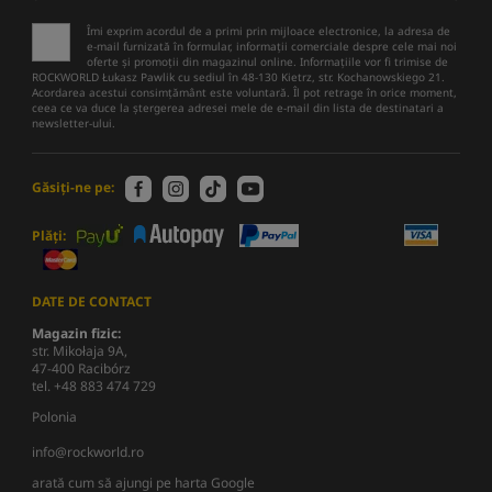
Îmi exprim acordul de a primi prin mijloace electronice, la adresa de
e-mail furnizată în formular, informații comerciale despre cele mai noi
oferte și promoții din magazinul online. Informațiile vor fi trimise de
ROCKWORLD Łukasz Pawlik cu sediul în 48-130 Kietrz, str. Kochanowskiego 21.
Acordarea acestui consimțământ este voluntară. Îl pot retrage în orice moment,
ceea ce va duce la ștergerea adresei mele de e-mail din lista de destinatari a
newsletter-ului.
Găsiți-ne pe:
Plăți:
DATE DE CONTACT
Magazin fizic:
str. Mikołaja 9A,
47-400 Racibórz
tel. +48 883 474 729
Polonia
info@rockworld.ro
arată cum să ajungi pe harta Google