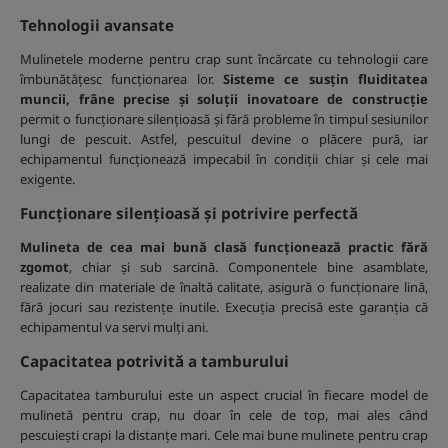
Tehnologii avansate
Mulinetele moderne pentru crap sunt încărcate cu tehnologii care
îmbunătățesc funcționarea lor.
Sisteme ce susțin fluiditatea
muncii, frâne precise și soluții inovatoare de construcție
permit o funcționare silențioasă și fără probleme în timpul sesiunilor
lungi de pescuit. Astfel, pescuitul devine o plăcere pură, iar
echipamentul funcționează impecabil în condiții chiar și cele mai
exigente.
Funcționare silențioasă și potrivire perfectă
Mulineta de cea mai bună clasă funcționează practic fără
zgomot
, chiar și sub sarcină. Componentele bine asamblate,
realizate din materiale de înaltă calitate, asigură o funcționare lină,
fără jocuri sau rezistențe inutile. Execuția precisă este garanția că
echipamentul va servi mulți ani.
Capacitatea potrivită a tamburului
Capacitatea tamburului este un aspect crucial în fiecare model de
mulinetă pentru crap, nu doar în cele de top, mai ales când
pescuiești crapi la distanțe mari. Cele mai bune mulinete pentru crap