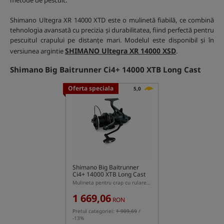
metode de pescuit.
Shimano Ultegra XR 14000 XTD este o mulinetă fiabilă, ce combină
tehnologia avansată cu precizia și durabilitatea, fiind perfectă pentru
pescuitul crapului pe distanțe mari. Modelul este disponibil și în
SHIMANO Ultegra XR 14000 XSD
versiunea argintie
.
Shimano Big Baitrunner Ci4+ 14000 XTB Long Cast
Oferta speciala
5,0
Shimano Big Baitrunner
Ci4+ 14000 XTB Long Cast
Mulineta pentru crap cu rulare liberă
1 669,06
RON
Pretul categoriei:
1 909,69
/
-13%