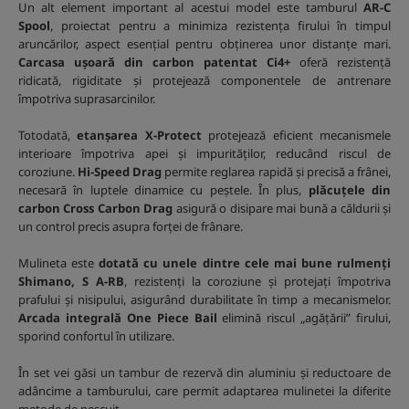
Un alt element important al acestui model este tamburul
AR-C
Spool
, proiectat pentru a minimiza rezistența firului în timpul
aruncărilor, aspect esențial pentru obținerea unor distanțe mari.
Carcasa ușoară din carbon patentat Ci4+
oferă rezistență
ridicată, rigiditate și protejează componentele de antrenare
împotriva suprasarcinilor.
Totodată,
etanșarea X-Protect
protejează eficient mecanismele
interioare împotriva apei și impurităților, reducând riscul de
coroziune.
Hi-Speed Drag
permite reglarea rapidă și precisă a frânei,
necesară în luptele dinamice cu peștele. În plus,
plăcuțele din
carbon Cross Carbon Drag
asigură o disipare mai bună a căldurii și
un control precis asupra forței de frânare.
Mulineta este
dotată cu unele dintre cele mai bune rulmenți
Shimano, S A-RB
, rezistenți la coroziune și protejați împotriva
prafului și nisipului, asigurând durabilitate în timp a mecanismelor.
Arcada integrală One Piece Bail
elimină riscul „agățării” firului,
sporind confortul în utilizare.
În set vei găsi un tambur de rezervă din aluminiu și reductoare de
adâncime a tamburului, care permit adaptarea mulinetei la diferite