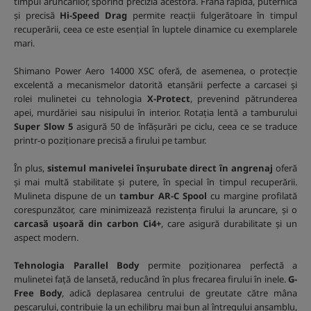
timpul aruncărilor, sporind precizia acestora. Frâna rapidă, puternică
și precisă
Hi-Speed Drag
permite reacții fulgerătoare în timpul
recuperării, ceea ce este esențial în luptele dinamice cu exemplarele
mari.
Shimano Power Aero 14000 XSC oferă, de asemenea, o protecție
excelentă a mecanismelor datorită etanșării perfecte a carcasei și
rolei mulinetei cu tehnologia
X-Protect
, prevenind pătrunderea
apei, murdăriei sau nisipului în interior. Rotația lentă a tamburului
Super Slow 5
asigură 50 de înfășurări pe ciclu, ceea ce se traduce
printr-o poziționare precisă a firului pe tambur.
În plus,
sistemul manivelei înșurubate direct în angrenaj
oferă
și mai multă stabilitate și putere, în special în timpul recuperării.
Mulineta dispune de un
tambur AR-C Spool
cu margine profilată
corespunzător, care minimizează rezistența firului la aruncare, și o
carcasă ușoară din carbon Ci4+
, care asigură durabilitate și un
aspect modern.
Tehnologia Parallel Body
permite poziționarea perfectă a
mulinetei față de lansetă, reducând în plus frecarea firului în inele.
G-
Free Body
, adică deplasarea centrului de greutate către mâna
pescarului, contribuie la un echilibru mai bun al întregului ansamblu,