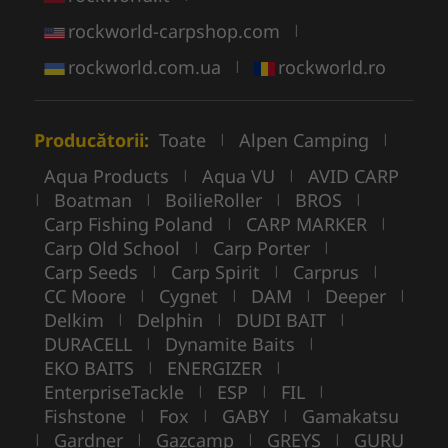
rockworld-carpshop.com
|
rockworld.com.ua
rockworld.ro
|
Producătorii:
Toate
Alpen Camping
|
|
Aqua Products
Aqua VU
AVID CARP
|
|
Boatman
BoilieRoller
BROS
|
|
|
|
Carp Fishing Poland
CARP MARKER
|
|
Carp Old School
Carp Porter
|
|
Carp Seeds
Carp Spirit
Carprus
|
|
|
CC Moore
Cygnet
DAM
Deeper
|
|
|
|
Delkim
Delphin
DUDI BAIT
|
|
|
DURACELL
Dynamite Baits
|
|
EKO BAITS
ENERGIZER
|
|
EnterpriseTackle
ESP
FIL
|
|
|
Fishstone
Fox
GABY
Gamakatsu
|
|
|
Gardner
Gazcamp
GREYS
GURU
|
|
|
|