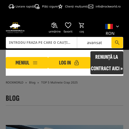
Livrare rapidă
Plăți sigure
Clienți mulțumiți
info@rockworld.ro
urmărire
favorit
coş
RON
avansat
RENUNȚĂ LA
MENIUL
LOG IN
CONTRACT AICI »
ROCKWORLD
Blog
TOP 5 Mulinete Crap 2025
BLOG
#
#