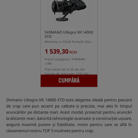
SHIMANO Ultegra XR 14000
XTD
Mulineta cu frână frontală Ultegra XR 14000 XTD
1 539,30
RON
Pretul categoriei:
1 779,95
/
-14%
Preț minim de la 30 de zile
înainte de reducere: 1591.04 /
-3%
CUMPĂRĂ
Shimano Ultegra XR 14000 XTD este alegerea ideală pentru pescarii
de crap care pun accent pe calitate și precizie, mai ales în timpul
aruncărilor pe distanțe mari. Acest model, proiectat pentru aruncări
la distanțe mari, datorită tehnologiei avansate și construcției ușoare,
asigură maximă putere și fiabilitate, motiv pentru care se află în
clasamentul nostru TOP 5 mulinete pentru crap.