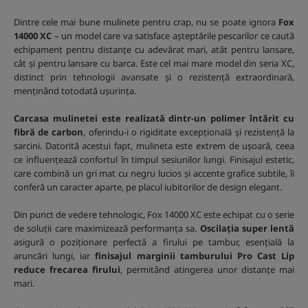
Dintre cele mai bune mulinete pentru crap, nu se poate ignora
Fox
14000 XC
– un model care va satisface așteptările pescarilor ce caută
echipament pentru distanțe cu adevărat mari, atât pentru lansare,
cât și pentru lansare cu barca. Este cel mai mare model din seria XC,
distinct prin tehnologii avansate și o rezistență extraordinară,
menținând totodată ușurința.
Carcasa mulinetei este realizată dintr-un polimer întărit cu
fibră de carbon
, oferindu-i o rigiditate excepțională și rezistență la
sarcini. Datorită acestui fapt, mulineta este extrem de ușoară, ceea
ce influențează confortul în timpul sesiunilor lungi. Finisajul estetic,
care combină un gri mat cu negru lucios și accente grafice subtile, îi
conferă un caracter aparte, pe placul iubitorilor de design elegant.
Din punct de vedere tehnologic, Fox 14000 XC este echipat cu o serie
de soluții care maximizează performanța sa.
Oscilația super lentă
asigură o poziționare perfectă a firului pe tambur, esențială la
aruncări lungi, iar
finisajul marginii tamburului Pro Cast Lip
reduce frecarea firului
, permitând atingerea unor distanțe mai
mari.