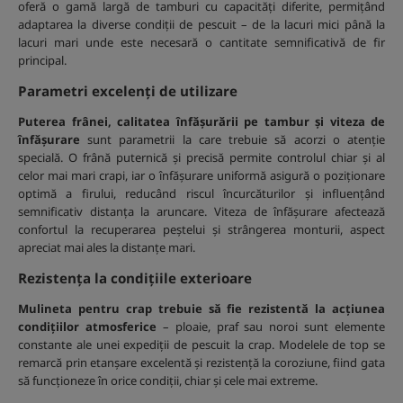
oferă o gamă largă de tamburi cu capacități diferite, permițând
adaptarea la diverse condiții de pescuit – de la lacuri mici până la
lacuri mari unde este necesară o cantitate semnificativă de fir
principal.
Parametri excelenți de utilizare
Puterea frânei, calitatea înfășurării pe tambur și viteza de
înfășurare
sunt parametrii la care trebuie să acorzi o atenție
specială. O frână puternică și precisă permite controlul chiar și al
celor mai mari crapi, iar o înfășurare uniformă asigură o poziționare
optimă a firului, reducând riscul încurcăturilor și influențând
semnificativ distanța la aruncare. Viteza de înfășurare afectează
confortul la recuperarea peștelui și strângerea monturii, aspect
apreciat mai ales la distanțe mari.
Rezistența la condițiile exterioare
Mulineta pentru crap trebuie să fie rezistentă la acțiunea
condițiilor atmosferice
– ploaie, praf sau noroi sunt elemente
constante ale unei expediții de pescuit la crap. Modelele de top se
remarcă prin etanșare excelentă și rezistență la coroziune, fiind gata
să funcționeze în orice condiții, chiar și cele mai extreme.