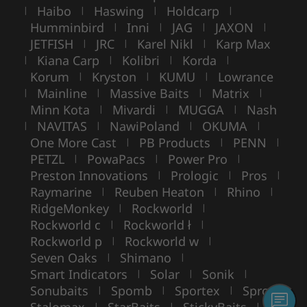
Haibo
Haswing
Holdcarp
|
|
|
|
Humminbird
Inni
JAG
JAXON
|
|
|
|
JETFISH
JRC
Karel Nikl
Karp Max
|
|
|
Kiana Carp
Kolibri
Korda
|
|
|
|
Korum
Kryston
KUMU
Lowrance
|
|
|
Mainline
Massive Baits
Matrix
|
|
|
|
Minn Kota
Mivardi
MUGGA
Nash
|
|
|
NAVITAS
NawiPoland
OKUMA
|
|
|
|
One More Cast
PB Products
PENN
|
|
|
PETZL
PowaPacs
Power Pro
|
|
|
Preston Innovations
Prologic
Pros
|
|
|
Raymarine
Reuben Heaton
Rhino
|
|
|
RidgeMonkey
Rockworld
|
|
Rockworld c
Rockworld ł
|
|
Rockworld p
Rockworld w
|
|
Seven Oaks
Shimano
|
|
Smart Indicators
Solar
Sonik
|
|
|
Sonubaits
Spomb
Sportex
Spro
|
|
|
|
|
|
|