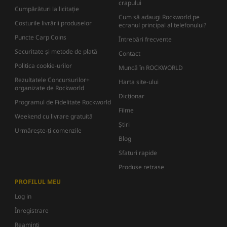
crapului
Cumpărături la licitație
Cum să adaugi Rockworld pe
Costurile livrării produselor
ecranul principal al telefonului?
Puncte Carp Coins
Întrebări frecvente
Securitate și metode de plată
Contact
Politica cookie-urilor
Muncă în ROCKWORLD
Rezultatele Concursurilor+
Harta site-ului
organizate de Rockworld
Dicţionar
Programul de Fidelitate Rockworld
Filme
Weekend cu livrare gratuită
Știri
Urmărește-ți comenzile
Blog
Sfaturi rapide
Produse retrase
PROFILUL MEU
Log in
Înregistrare
Reaminti