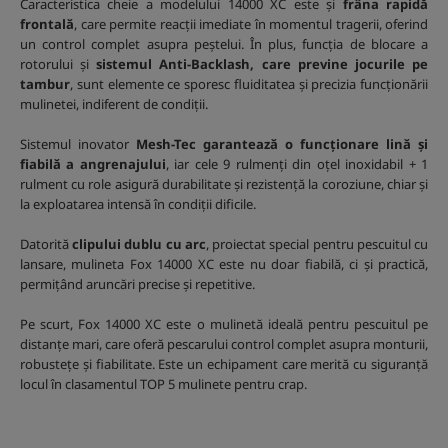
Caracteristica cheie a modelului 14000 XC este și
frâna rapidă
frontală
, care permite reacții imediate în momentul tragerii, oferind
un control complet asupra peștelui. În plus, funcția de blocare a
rotorului și
sistemul Anti-Backlash, care previne jocurile pe
tambur
, sunt elemente ce sporesc fluiditatea și precizia funcționării
mulinetei, indiferent de condiții.
Sistemul inovator
Mesh-Tec garantează o funcționare lină și
fiabilă a angrenajului
, iar cele 9 rulmenți din oțel inoxidabil + 1
rulment cu role asigură durabilitate și rezistență la coroziune, chiar și
la exploatarea intensă în condiții dificile.
Datorită
clipului dublu cu arc
, proiectat special pentru pescuitul cu
lansare, mulineta Fox 14000 XC este nu doar fiabilă, ci și practică,
permițând aruncări precise și repetitive.
Pe scurt, Fox 14000 XC este o mulinetă ideală pentru pescuitul pe
distanțe mari, care oferă pescarului control complet asupra monturii,
robustețe și fiabilitate. Este un echipament care merită cu siguranță
locul în clasamentul TOP 5 mulinete pentru crap.