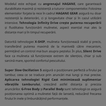
Modelul este echipat cu
angrenajul HAGANE
, care garantează
durabilitate maximă și rezistență a tuturor componentelor. Folosirea
elementelor forjate la rece în cadrul
HAGANE GEAR
asigură nu doar
rezistență la deteriorări, ci și longevitate chiar și în cazul utilizării
intensive.
Tehnologia Infinity Drive crește puterea recuperării
și fluiditatea funcționării mulinetei, aspect esențial mai ales la
distanțe mari și în timpul recuperării.
Datorită tehnologiei
X-SHIP
, mulineta funcționează stabil și precis,
transferând puterea maximă de la manivelă către mecanism,
permițând un control mai bun asupra peștelui. În plus,
Silent Drive
face ca mulineta să funcționeze extrem de silențios, chiar și sub
sarcină mare, sporind confortul pescuitului.
Super Slow Oscillation 5
asigură o poziționare perfectă a firului pe
tambur, ceea ce se traduce prin aruncări mai lungi și mai precise.
Aplicarea tehnologiei Rigid Cast minimizează suplimentar
vibrațiile tamburului
, crescând astfel distanța și precizia
aruncărilor.
G-Free Body
și
Parallel Body
sunt tehnologii ce asigură
poziționarea optimă a mulinetei față de lansetă, reducând frecarea
firului în inele și îmbunătățind performanțele.