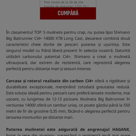
Preț minim de la 30 de zile
înainte de reducere: 1725.16 /
-3%
CUMPĂRĂ
În clasamentul TOP 5 mulinete pentru crap, nu putea lipsi Shimano
Big Baitrunner Ci4+ 14000 XTB Long Cast, deoarece combină două
caracteristici cheie dorite de pescari: puterea și ușurința. Este
singurul model cu frână liberă prezent în selecția noastră. Datorită
utilizării carbonului patentat Ci4+, Shimano a creat o mulinetă
ultraușoară, dar extrem de rezistentă, care reprezintă alegerea
perfectă pentru distanțe mari și sesiuni intense.
Carcasa și rotorul realizate din carbon Ci4+
oferă o rigiditate și
durabilitate excepționale, menținând totodată greutatea redusă.
Este soluția ideală pentru pescarii care preferă lansete moderne, mai
ușoare, cu lungimea de 12-13 picioare. Mulineta Big Baitrunner în
versiunea 14000 oferă un tambur uriaș, ce poate găzdui până la 550
metri de fir de grosime 0,35 mm, făcând-o alegerea perfectă pentru
lansarea monturilor pe distanțe mari.
Puterea mulinetei este asigurată de angrenajul HAGANE
,
forjat la rece din aluminiu, garantând o rezistență mult mai mare