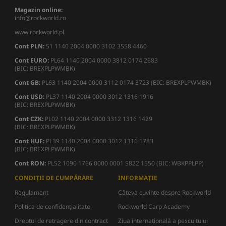
Magazin online:
info@rockworld.ro
www.rockworld.pl
Cont PLN:
51 1140 2004 0000 3102 3558 4460
Cont EURO:
PL64 1140 2004 0000 3812 0174 2683
(BIC: BREXPLPWMBK)
Cont GB:
PL63 1140 2004 0000 3112 0174 3723 (BIC: BREXPLPWMBK)
Cont USD:
PL37 1140 2004 0000 3012 1316 1916
(BIC: BREXPLPWMBK)
Cont CZK:
PL02 1140 2004 0000 3312 1316 1429
(BIC: BREXPLPWMBK)
Cont HUF:
PL39 1140 2004 0000 3012 1316 1783
(BIC: BREXPLPWMBK)
Cont RON:
PL52 1090 1766 0000 0001 5822 1550 (BIC: WBKPPLPP)
CONDIȚII DE CUMPĂRARE
INFORMAȚIE
Regulament
Câteva cuvinte despre Rockworld
Politica de confidențialitate
Rockworld Carp Academy
Dreptul de retragere din contract
Ziua internațională a pescuitului