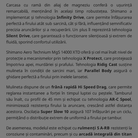
Carcasa cu ramă din aliaj de magneziu conferă o ușurință
remarcabilă, menținând în același timp robustețea. Shimano a
implementat și tehnologia
Infinity Drive
, care permite înfășurarea
perfectă a firului atât sub sarcină, cât și fără, influențând semnificativ
precizia aruncărilor și a recuperării. Un plus îl reprezintă tehnologia
Silent Drive
, care garantează o funcționare silențioasă și extrem de
fluidă, sporind confortul utilizării.
Shimano Aero Technium MgS 14000 XTD oferă și cel mai înalt nivel de
protecție a mecanismelor prin tehnologia
X Protect
, care protejează
împotriva apei, murdăriei și prafului. Tehnologia
Ridig Cast
susține
mulineta în condiții de sarcini mari, iar
Parallel Body
asigură o
ghidare perfectă a firului prin inelele lansetei.
Mulineta dispune de un
frână rapidă Hi Speed Drag
, care permite
reglarea instantanee a forței în timpul luptei cu peștele. Tamburul
său înalt, cu profil de 45 mm și echipat cu tehnologia
AR-C Spool
,
minimizează rezistența firului la aruncare, crescând astfel distanța
acestora. Oscilația
Super Slow 10
asigură 107 înfășurări pe un ciclu,
permițând o distribuție extrem de uniformă a firului pe tambur.
De asemenea, modelul este echipat cu
rulmenți S A-RB
rezistenți la
coroziune și contaminări, precum și cu
arcadă integrală din titan