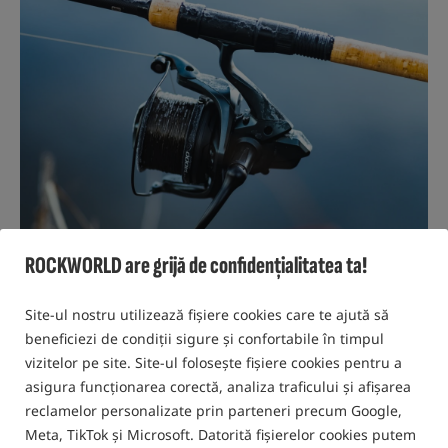
ROCKWORLD are grijă de confidențialitatea ta!
Site-ul nostru utilizează fișiere cookies care te ajută să
beneficiezi de condiții sigure și confortabile în timpul
08 OCTOMBRIE 2024 R.
ADAM SKRZYPEK
vizitelor pe site. Site-ul folosește fișiere cookies pentru a
asigura funcționarea corectă, analiza traficului și afișarea
reclamelor personalizate prin parteneri precum Google,
TOP 5 Mulinete Crap 2025
Meta, TikTok și Microsoft. Datorită fișierelor cookies putem