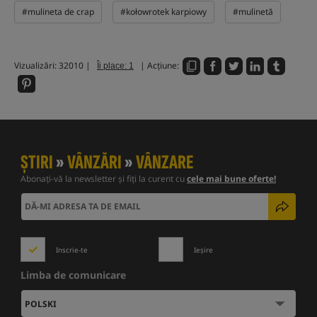
#mulineta de crap
#kołowrotek karpiowy
#mulinetă
Vizualizări: 32010 |
| Acțiune:
Îi place: 1
ȘTIRI
»
VÂNZĂRI
»
VÂNZARE
Abonați-vă la newsletter și fiți la curent cu
cele mai bune oferte!
Inscrie-te
Ieșire
Limba de comunicare