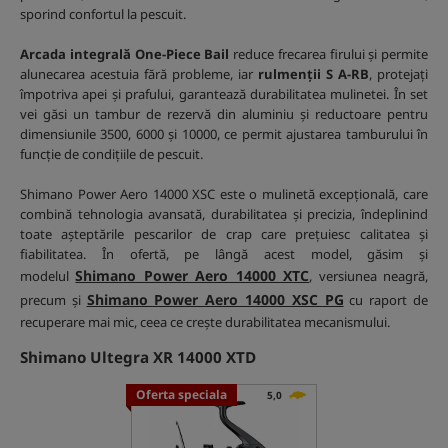
sporind confortul la pescuit.
Arcada integrală One-Piece Bail
reduce frecarea firului și permite
alunecarea acestuia fără probleme, iar
rulmenții S A-RB
, protejați
împotriva apei și prafului, garantează durabilitatea mulinetei. În set
vei găsi un tambur de rezervă din aluminiu și reductoare pentru
dimensiunile 3500, 6000 și 10000, ce permit ajustarea tamburului în
funcție de condițiile de pescuit.
Shimano Power Aero 14000 XSC este o mulinetă excepțională, care
combină tehnologia avansată, durabilitatea și precizia, îndeplinind
toate așteptările pescarilor de crap care prețuiesc calitatea și
fiabilitatea. În ofertă, pe lângă acest model, găsim și
Shimano Power Aero 14000 XTC
modelul
, versiunea neagră,
Shimano Power Aero 14000 XSC PG
precum și
cu raport de
recuperare mai mic, ceea ce crește durabilitatea mecanismului.
Shimano Ultegra XR 14000 XTD
Oferta speciala
5,0