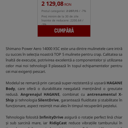
2 129,08
RON
Pretul categoriei:
2 287,15
/ -7%
Preț minim de la 30 de zile
înainte de reducere: 2200.64 /
-3%
CUMPĂRĂ
Shimano Power Aero 14000 XSC este una dintre mulinetele care intră
cu succes în selecția noastră TOP 5 mulinete pentru crap. Calitatea sa
înaltă de execuție, potrivirea excelentă a componentelor și utilizarea
celor mai noi tehnologii îl plasează în topul echipamentelor pentru
cei mai exigenți pescari.
Modelul se remarcă prin carcasă super-rezistentă și ușoară
HAGANE
Body
, care oferă o durabilitate neegalată menținând o greutate
redusă.
Angrenajul HAGANE
, combinat cu
antrenamentul X-
Ship
și tehnologia
SilentDrive
, garantează fluiditate și stabilitate în
funcționare, aspect resimțit mai ales în timpul recuperării peștelui.
Tehnologia folosită
InfinityDrive
asigură o rotație perfect lină chiar
și sub sarcină mare, iar
RidigCast
reduce vibrațiile tamburului în