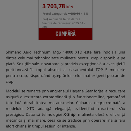
3 703,78
RON
Pretul categoriei:
4 032,88
/ -8%
Preț minim de la 30 de zile
înainte de reducere: 4035.54 /
-8%
CUMPĂRĂ
Shimano Aero Technium MgS 14000 XTD este fără îndoială una
dintre cele mai tehnologizate mulinete pentru crap disponibile pe
piață. Soluțiile sale inovatoare și precizia excepțională a execuției îl
poziționează în topul absolut al clasamentului TOP 5 mulinete
pentru crap, răspunzând așteptărilor celor mai exigenți pescari de
crap.
Modelul se remarcă prin angrenajul Hagane Gear forjat la rece, care
asigură o rezistență extraordinară și o funcționare lină, garantând
totodată durabilitatea mecanismelor. Culoarea negru-cromată a
modelului XTD adaugă eleganță, evidențiind caracterul său
prestigios. Datorită tehnologiei
X-Ship
, mulineta oferă o eficiență
mecanică și mai mare, ceea ce se traduce prin operare lină și fără
efort chiar și în timpul sesiunilor intense.