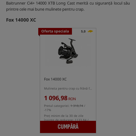
Baitrunner Ci4+ 14000 XTB Long Cast merită cu siguranță locul său
printre cele mai bune mulinete pentru crap.
Fox 14000 XC
Oferta speciala
5,0
Fox 14000 XC
Mulineta pentru crap cu frână frontală
1 096,98
RON
Pretul categoriei:
1 318,74
/
-17%
Preț minim de la 30 de zile
înainte de reducere: 1133.84 /
-3%
CUMPĂRĂ