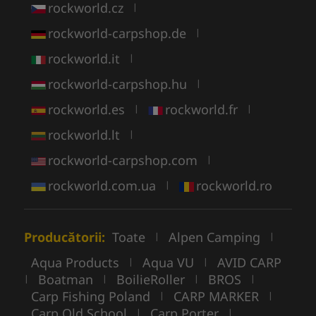
rockworld.cz
|
rockworld-carpshop.de
|
rockworld.it
|
rockworld-carpshop.hu
|
rockworld.es
rockworld.fr
|
|
rockworld.lt
|
rockworld-carpshop.com
|
rockworld.com.ua
rockworld.ro
|
Producătorii:
Toate
Alpen Camping
|
|
Aqua Products
Aqua VU
AVID CARP
|
|
Boatman
BoilieRoller
BROS
|
|
|
|
Carp Fishing Poland
CARP MARKER
|
|
Carp Old School
Carp Porter
|
|