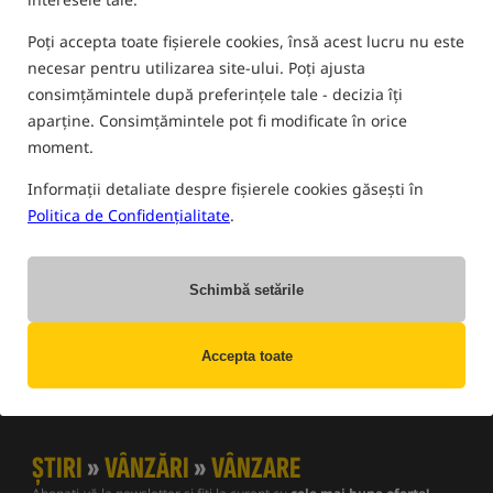
Poți accepta toate fișierele cookies, însă acest lucru nu este
B
R
T
S
D
M
A
1
L
Ț
Î
W
P
C
G
F
E
necesar pentru utilizarea site-ului. Poți ajusta
consimțămintele după preferințele tale - decizia îți
aparține. Consimțămintele pot fi modificate în orice
N
Z
I
O
K
H
moment.
Informații detaliate despre fișierele cookies găsești în
Amestec de bază
Politica de Confidențialitate
.
Amestec de bază - este un amestec pentru producția de
bile, vezi base mix
Schimbă setările
Termeni înrudiți:
Accepta toate
Amestec de bază
ȘTIRI
»
VÂNZĂRI
»
VÂNZARE