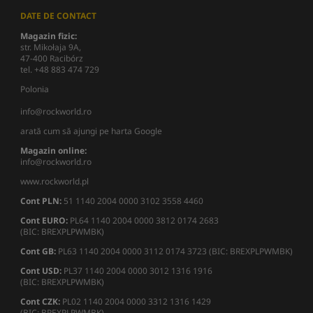
DATE DE CONTACT
Magazin fizic:
str. Mikołaja 9A,
47-400 Racibórz
tel. +48 883 474 729
Polonia
info@rockworld.ro
arată cum să ajungi pe harta Google
Magazin online:
info@rockworld.ro
www.rockworld.pl
Cont PLN:
51 1140 2004 0000 3102 3558 4460
Cont EURO:
PL64 1140 2004 0000 3812 0174 2683
(BIC: BREXPLPWMBK)
Cont GB:
PL63 1140 2004 0000 3112 0174 3723 (BIC: BREXPLPWMBK)
Cont USD:
PL37 1140 2004 0000 3012 1316 1916
(BIC: BREXPLPWMBK)
Cont CZK:
PL02 1140 2004 0000 3312 1316 1429
(BIC: BREXPLPWMBK)