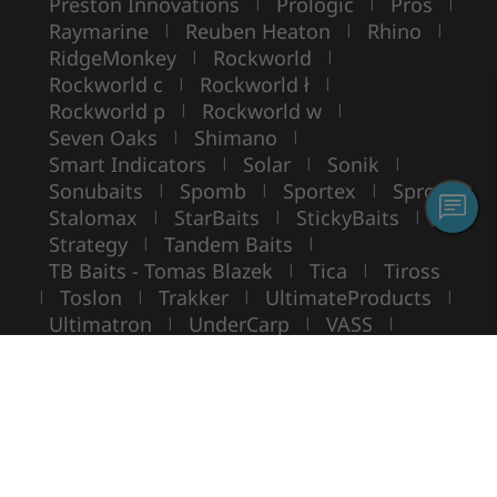
Preston Innovations
Prologic
Pros
|
|
|
Raymarine
Reuben Heaton
Rhino
|
|
|
RidgeMonkey
Rockworld
|
|
Rockworld c
Rockworld ł
|
|
Rockworld p
Rockworld w
|
|
Seven Oaks
Shimano
|
|
Smart Indicators
Solar
Sonik
|
|
|
Sonubaits
Spomb
Sportex
Spro
|
|
|
|
Stalomax
StarBaits
StickyBaits
|
|
|
Strategy
Tandem Baits
|
|
TB Baits - Tomas Blazek
Tica
Tiross
|
|
Toslon
Trakker
UltimateProducts
|
|
|
|
Ultimatron
UnderCarp
VASS
|
|
|
VIKING BOAT
WarmuzBaits
WileyX
|
|
Copyright ©
ROCKWORLD
- Toate drepturile rezervate.
Folosirea fotografiilor și a textelor fără acordul scris este interzisă.
© Rockworld 2004 - 2026