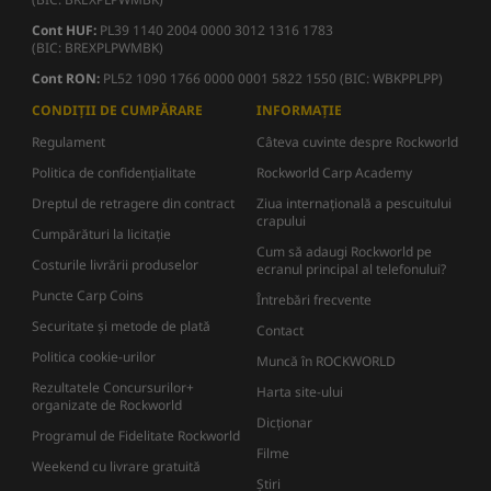
Cont HUF:
PL39 1140 2004 0000 3012 1316 1783
(BIC: BREXPLPWMBK)
Cont RON:
PL52 1090 1766 0000 0001 5822 1550 (BIC: WBKPPLPP)
CONDIȚII DE CUMPĂRARE
INFORMAȚIE
Regulament
Câteva cuvinte despre Rockworld
Politica de confidențialitate
Rockworld Carp Academy
Dreptul de retragere din contract
Ziua internațională a pescuitului
crapului
Cumpărături la licitație
Cum să adaugi Rockworld pe
Costurile livrării produselor
ecranul principal al telefonului?
Puncte Carp Coins
Întrebări frecvente
Securitate și metode de plată
Contact
Politica cookie-urilor
Muncă în ROCKWORLD
Rezultatele Concursurilor+
Harta site-ului
organizate de Rockworld
Dicţionar
Programul de Fidelitate Rockworld
Filme
Weekend cu livrare gratuită
Știri