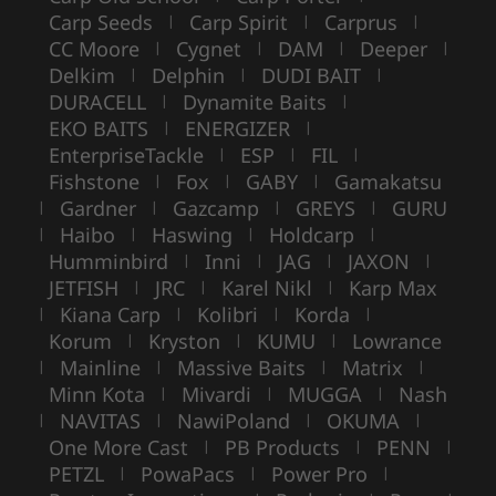
Carp Seeds
Carp Spirit
Carprus
|
|
|
CC Moore
Cygnet
DAM
Deeper
|
|
|
|
Delkim
Delphin
DUDI BAIT
|
|
|
DURACELL
Dynamite Baits
|
|
EKO BAITS
ENERGIZER
|
|
EnterpriseTackle
ESP
FIL
|
|
|
Fishstone
Fox
GABY
Gamakatsu
|
|
|
Gardner
Gazcamp
GREYS
GURU
|
|
|
|
Haibo
Haswing
Holdcarp
|
|
|
|
Humminbird
Inni
JAG
JAXON
|
|
|
|
JETFISH
JRC
Karel Nikl
Karp Max
|
|
|
Kiana Carp
Kolibri
Korda
|
|
|
|
Korum
Kryston
KUMU
Lowrance
|
|
|
Mainline
Massive Baits
Matrix
|
|
|
|
Minn Kota
Mivardi
MUGGA
Nash
|
|
|
NAVITAS
NawiPoland
OKUMA
|
|
|
|
One More Cast
PB Products
PENN
|
|
|
PETZL
PowaPacs
Power Pro
|
|
|