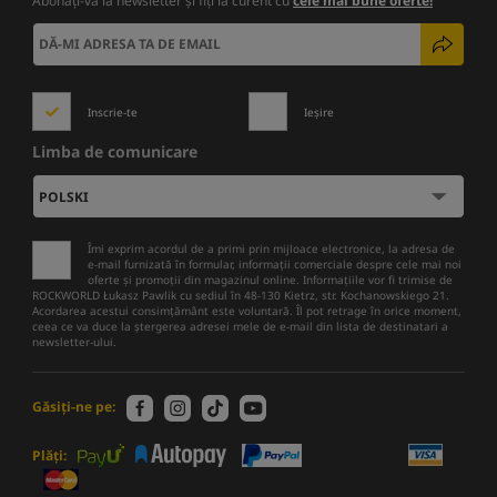
Abonați-vă la newsletter și fiți la curent cu
cele mai bune oferte!
Inscrie-te
Ieșire
Limba de comunicare
Îmi exprim acordul de a primi prin mijloace electronice, la adresa de
e-mail furnizată în formular, informații comerciale despre cele mai noi
oferte și promoții din magazinul online. Informațiile vor fi trimise de
ROCKWORLD Łukasz Pawlik cu sediul în 48-130 Kietrz, str. Kochanowskiego 21.
Acordarea acestui consimțământ este voluntară. Îl pot retrage în orice moment,
ceea ce va duce la ștergerea adresei mele de e-mail din lista de destinatari a
newsletter-ului.
Găsiți-ne pe:
Plăți: