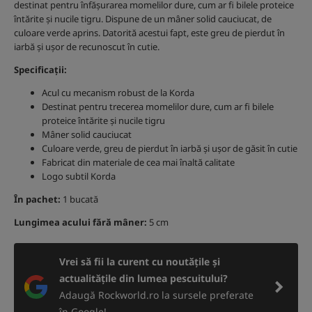
destinat pentru înfășurarea momelilor dure, cum ar fi bilele proteice
întărite și nucile tigru. Dispune de un mâner solid cauciucat, de
culoare verde aprins. Datorită acestui fapt, este greu de pierdut în
iarbă și ușor de recunoscut în cutie.
Specificații:
Acul cu mecanism robust de la Korda
Destinat pentru trecerea momelilor dure, cum ar fi bilele
proteice întărite și nucile tigru
Mâner solid cauciucat
Culoare verde, greu de pierdut în iarbă și ușor de găsit în cutie
Fabricat din materiale de cea mai înaltă calitate
Logo subtil Korda
În pachet:
1 bucată
Lungimea acului fără mâner:
5 cm
Vrei să fii la curent cu noutățile și
actualitățile din lumea pescuitului?
Adaugă Rockworld.ro la sursele preferate
în Google!