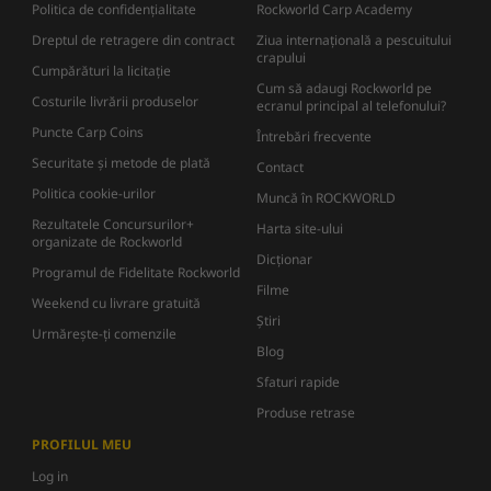
Politica de confidențialitate
Rockworld Carp Academy
Dreptul de retragere din contract
Ziua internațională a pescuitului
crapului
Cumpărături la licitație
Cum să adaugi Rockworld pe
Costurile livrării produselor
ecranul principal al telefonului?
Puncte Carp Coins
Întrebări frecvente
Securitate și metode de plată
Contact
Politica cookie-urilor
Muncă în ROCKWORLD
Rezultatele Concursurilor+
Harta site-ului
organizate de Rockworld
Dicţionar
Programul de Fidelitate Rockworld
Filme
Weekend cu livrare gratuită
Știri
Urmărește-ți comenzile
Blog
Sfaturi rapide
Produse retrase
PROFILUL MEU
Log in