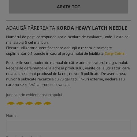
ARATA TOT
ADAUGĂ PĂREREA TA
KORDA HEAVY LATCH NEEDLE
Numărul de pești corespunde scalei școlare de evaluare, unde 1 este cel
mai slab și 5 cel mai bun.
Fiecare utilizator autentificat care adaugă o recenzie primește
suplimentar 0.1 puncte în cadrul programului de loialitate
Carp-Coins
.
Recenziile sunt moderate manual de către administratorul magazinului.
Recenziile defăimătoare la adresa produsului, venite de la utilizatori care
nu au achiziționat produsul de la noi, nu vor fi publicate. De asemenea,
nu vor fi publicate recenziile cu vulgarități, linkuri externe, neclare sau
care nu se referă la produsul evaluat.
judeca prin evidentierea crapului
Nume: