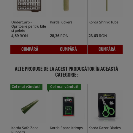
UnderCarp -
Korda Kickers
Korda Shrink Tube
Und
Opritoare pentru bile
Min
și pelete
4,59
RON
28,36
RON
23,63
RON
7,0
CUMPĂRĂ
CUMPĂRĂ
CUMPĂRĂ
ALTE PRODUSE DE LA ACEST PRODUCĂTOR ÎN ACEASTĂ
CATEGORIE:
Cel mai vândut!
Cel mai vândut!
Cel
Korda Safe Zone
Korda Spare Krimps
Korda Razor Blades
Kor
Rubbers