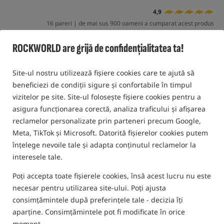
4,9
16 pareri | de mai sus 900 oameni a cumparat acest produs
Oferta speciala
ROCKWORLD are grijă de confidențialitatea ta!
Site-ul nostru utilizează fișiere cookies care te ajută să
beneficiezi de condiții sigure și confortabile în timpul
vizitelor pe site. Site-ul folosește fișiere cookies pentru a
asigura funcționarea corectă, analiza traficului și afișarea
reclamelor personalizate prin parteneri precum Google,
Meta, TikTok și Microsoft. Datorită fișierelor cookies putem
înțelege nevoile tale și adapta conținutul reclamelor la
interesele tale.
Poți accepta toate fișierele cookies, însă acest lucru nu este
necesar pentru utilizarea site-ului. Poți ajusta
consimțămintele după preferințele tale - decizia îți
aparține. Consimțămintele pot fi modificate în orice
moment.