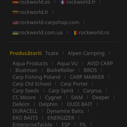
rockworld.es
rockworld.fr
|
|
rockworld.lt
|
rockworld-carpshop.com
|
rockworld.com.ua
rockworld.ro
|
Producătorii:
Toate
Alpen Camping
|
|
Aqua Products
Aqua VU
AVID CARP
|
|
Boatman
BoilieRoller
BROS
|
|
|
|
Carp Fishing Poland
CARP MARKER
|
|
Carp Old School
Carp Porter
|
|
Carp Seeds
Carp Spirit
Carprus
|
|
|
CC Moore
Cygnet
DAM
Deeper
|
|
|
|
Delkim
Delphin
DUDI BAIT
|
|
|
DURACELL
Dynamite Baits
|
|
EKO BAITS
ENERGIZER
|
|
EnterpriseTackle
ESP
FIL
|
|
|