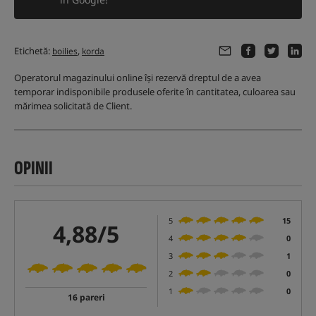
Etichetă:
,
boilies
korda
Operatorul magazinului online își rezervă dreptul de a avea
temporar indisponibile produsele oferite în cantitatea, culoarea sau
mărimea solicitată de Client.
OPINII
5
15
4,88/5
4
0
3
1
2
0
1
0
16 pareri