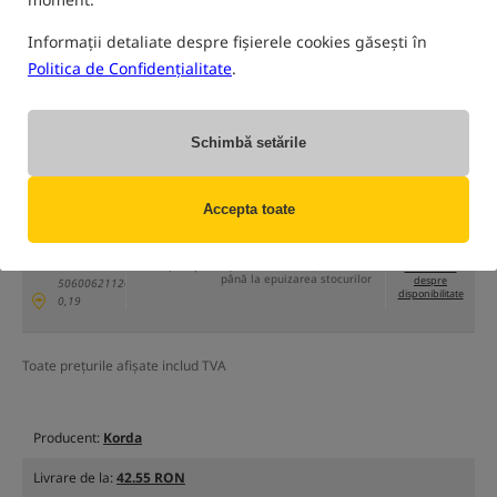
Informații detaliate despre fișierele cookies găsești în
Politica de Confidențialitate
.
numai produse din
depozitul nostru
(Unele opțiuni ar putea fi ascunse de metoda de filtrare selectată)
Schimbă setările
Opțiune
Cena RON
Cantitate
23.63
Accepta toate
ambalaj 1
Lipsa
bucată
lista de preturi
24.82
/
-5%
produsului
Pret minim de la 30 zile:
23.21
MPN: KBNH
EAN:
Sfârșitul promoției: 09-08-2026, 21:59 sau
anunta-ma
până la epuizarea stocurilor
despre
5060062112047
disponibilitate
0,19
Toate prețurile afișate includ TVA
Producent:
Korda
Livrare de la:
42.55 RON