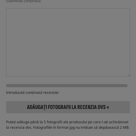
Examinați conținutul:
Introduceți conținutul recenziei
ADĂUGAȚI FOTOGRAFII LA RECENZIA DVS »
Puteți adăuga până la 5 fotografii ale produsului pe care l-ați achiziționat
la recenzia dvs. Fotografiile în format jpg nu trebuie să depășească 2 MB.