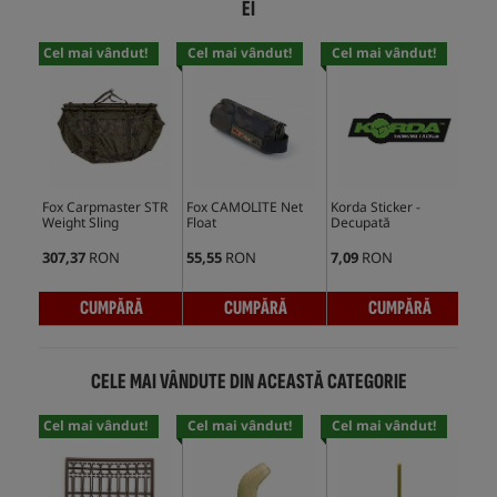
EI
Cel mai vândut!
Cel mai vândut!
Cel mai vândut!
Cel
Fox Carpmaster STR
Fox CAMOLITE Net
Korda Sticker -
Kor
Weight Sling
Float
Decupată
Rot
307,37
RON
55,55
RON
7,09
RON
5,9
CUMPĂRĂ
CUMPĂRĂ
CUMPĂRĂ
CELE MAI VÂNDUTE DIN ACEASTĂ CATEGORIE
Cel mai vândut!
Cel mai vândut!
Cel mai vândut!
Cel