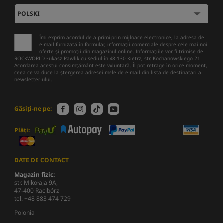
Îmi exprim acordul de a primi prin mijloace electronice, la adresa de
e-mail furnizată în formular, informații comerciale despre cele mai noi
oferte și promoții din magazinul online. Informațiile vor fi trimise de
ROCKWORLD Łukasz Pawlik cu sediul în 48-130 Kietrz, str. Kochanowskiego 21.
Acordarea acestui consimțământ este voluntară. Îl pot retrage în orice moment,
ceea ce va duce la ștergerea adresei mele de e-mail din lista de destinatari a
newsletter-ului.
Găsiți-ne pe:
Plăți:
DATE DE CONTACT
Magazin fizic:
str. Mikołaja 9A,
47-400 Racibórz
tel. +48 883 474 729
Polonia