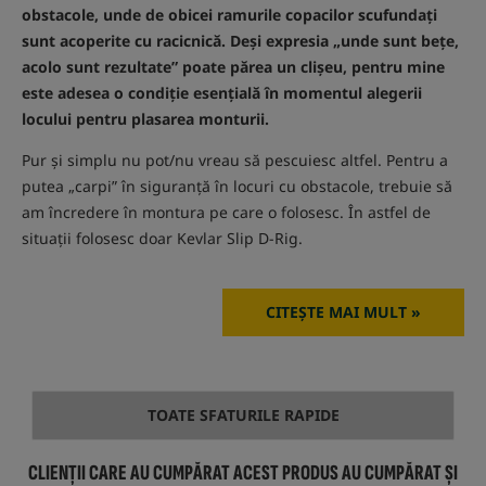
obstacole, unde de obicei ramurile copacilor scufundați
sunt acoperite cu racicnică. Deși expresia „unde sunt bețe,
acolo sunt rezultate” poate părea un clișeu, pentru mine
este adesea o condiție esențială în momentul alegerii
locului pentru plasarea monturii.
Pur și simplu nu pot/nu vreau să pescuiesc altfel. Pentru a
putea „carpi” în siguranță în locuri cu obstacole, trebuie să
am încredere în montura pe care o folosesc. În astfel de
situații folosesc doar Kevlar Slip D-Rig.
CITEŞTE MAI MULT »
TOATE SFATURILE RAPIDE
CLIENȚII CARE AU CUMPĂRAT ACEST PRODUS AU CUMPĂRAT ȘI