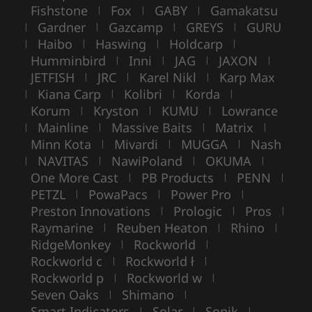
Fishstone
Fox
GABY
Gamakatsu
|
|
|
Gardner
Gazcamp
GREYS
GURU
|
|
|
|
Haibo
Haswing
Holdcarp
|
|
|
|
Humminbird
Inni
JAG
JAXON
|
|
|
|
JETFISH
JRC
Karel Nikl
Karp Max
|
|
|
Kiana Carp
Kolibri
Korda
|
|
|
|
Korum
Kryston
KUMU
Lowrance
|
|
|
Mainline
Massive Baits
Matrix
|
|
|
|
Minn Kota
Mivardi
MUGGA
Nash
|
|
|
NAVITAS
NawiPoland
OKUMA
|
|
|
|
One More Cast
PB Products
PENN
|
|
|
PETZL
PowaPacs
Power Pro
|
|
|
Preston Innovations
Prologic
Pros
|
|
|
Raymarine
Reuben Heaton
Rhino
|
|
|
RidgeMonkey
Rockworld
|
|
Rockworld c
Rockworld ł
|
|
Rockworld p
Rockworld w
|
|
Seven Oaks
Shimano
|
|
Smart Indicators
Solar
Sonik
|
|
|