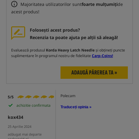
Majoritatea utilizatorilor sunt
foarte mulțumiți
de
acest produs!
Folosești acest produs?
Recenzia ta poate ajuta pe alții să aleagă!
Evaluează produsul
Korda Heavy Latch Needle
și obțineți puncte
suplimentare în programul nostru de fidelitate
Carp-Coins!
ADAUGĂ PĂREREA TA »
Polecam
5/5
achizitie confirmata
Traduceți opinia »
kox434
25 Aprilie 2024
adăugat mai departe
rockworld.pl