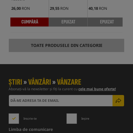
26,00
RON
29,55
RON
40,18
RON
28,
CUMPĂRĂ
EPUIZAT
EPUIZAT
TOATE PRODUSELE DIN CATEGORIE
ȘTIRI
»
VÂNZĂRI
»
VÂNZARE
Abonați-vă la newsletter și fiți la curent cu
cele mai bune oferte!
Inscrie-te
Ieșire
Limba de comunicare