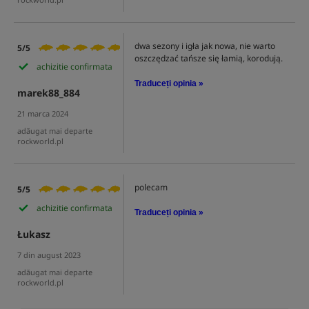
dwa sezony i igła jak nowa, nie warto
5/5
oszczędzać tańsze się łamią, korodują.
achizitie confirmata
Traduceți opinia »
marek88_884
21 marca 2024
adăugat mai departe
rockworld.pl
polecam
5/5
achizitie confirmata
Traduceți opinia »
Łukasz
7 din august 2023
adăugat mai departe
rockworld.pl