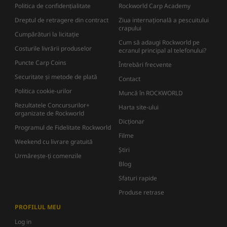
Politica de confidențialitate
Rockworld Carp Academy
Dreptul de retragere din contract
Ziua internațională a pescuitului
crapului
Cumpărături la licitație
Cum să adaugi Rockworld pe
Costurile livrării produselor
ecranul principal al telefonului?
Puncte Carp Coins
Întrebări frecvente
Securitate și metode de plată
Contact
Politica cookie-urilor
Muncă în ROCKWORLD
Rezultatele Concursurilor+
Harta site-ului
organizate de Rockworld
Dicţionar
Programul de Fidelitate Rockworld
Filme
Weekend cu livrare gratuită
Știri
Urmărește-ți comenzile
Blog
Sfaturi rapide
Produse retrase
PROFILUL MEU
Log in