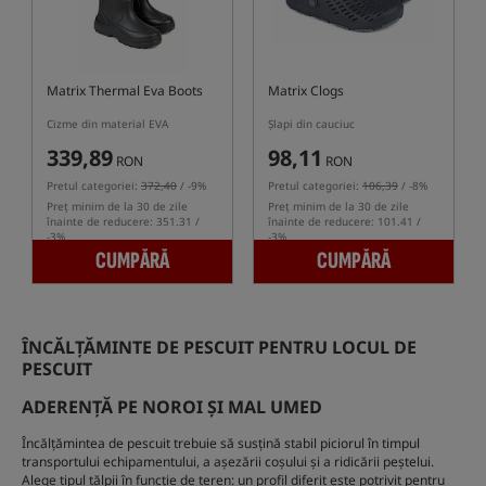
Matrix Thermal Eva Boots
Matrix Clogs
Cizme din material EVA
Șlapi din cauciuc
339,89
98,11
RON
RON
Pretul categoriei:
372,40
/ -9%
Pretul categoriei:
106,39
/ -8%
Preț minim de la 30 de zile
Preț minim de la 30 de zile
înainte de reducere: 351.31 /
înainte de reducere: 101.41 /
-3%
-3%
CUMPĂRĂ
CUMPĂRĂ
ÎNCĂLȚĂMINTE DE PESCUIT PENTRU LOCUL DE
PESCUIT
ADERENȚĂ PE NOROI ȘI MAL UMED
Încălțămintea de pescuit trebuie să susțină stabil piciorul în timpul
transportului echipamentului, a așezării coșului și a ridicării peștelui.
Alege tipul tălpii în funcție de teren: un profil diferit este potrivit pentru