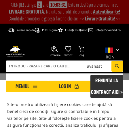
ATENŢIE! stânga:
2
zile
10:03:31
Este în desfășurare campania cu
LIVRARE GRATUITĂ.
Nu uita să profiți de promoție
Autentifică-te!
Condițiile promoției le găsești făcând clic aici >>
Livrare Gratuită!
<<
Livrare rapidă
Plăți sigure
Clienți mulțumiți
info@rockworld.ro
urmărire
favorit
coş
RON
avansat
RENUNȚĂ LA
MENIUL
LOG IN
ROCKWORLD are grijă de confidențialitatea ta!
CONTRACT AICI »
Site-ul nostru utilizează fișiere cookies care te ajută să
ROCKWORLD
Pescuit Feeder
Îmbrăcăminte pentru pescuit
Îmbrăcăminte de Pe
beneficiezi de condiții sigure și confortabile în timpul
numai produse din
depozitul nostru
vizitelor pe site. Site-ul folosește fișiere cookies pentru a
asigura funcționarea corectă, analiza traficului și afișarea