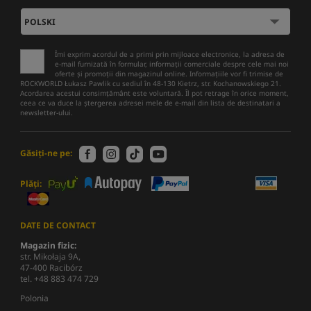
Îmi exprim acordul de a primi prin mijloace electronice, la adresa de
e-mail furnizată în formular, informații comerciale despre cele mai noi
oferte și promoții din magazinul online. Informațiile vor fi trimise de
ROCKWORLD Łukasz Pawlik cu sediul în 48-130 Kietrz, str. Kochanowskiego 21.
Acordarea acestui consimțământ este voluntară. Îl pot retrage în orice moment,
ceea ce va duce la ștergerea adresei mele de e-mail din lista de destinatari a
newsletter-ului.
Găsiți-ne pe:
Plăți:
DATE DE CONTACT
Magazin fizic:
str. Mikołaja 9A,
47-400 Racibórz
tel. +48 883 474 729
Polonia