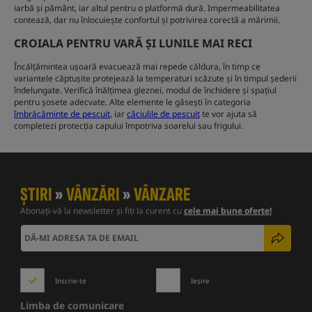
iarbă și pământ, iar altul pentru o platformă dură. Impermeabilitatea
contează, dar nu înlocuiește confortul și potrivirea corectă a mărimii.
CROIALA PENTRU VARĂ ȘI LUNILE MAI RECI
Încălțămintea ușoară evacuează mai repede căldura, în timp ce
variantele căptușite protejează la temperaturi scăzute și în timpul șederii
îndelungate. Verifică înălțimea gleznei, modul de închidere și spațiul
pentru șosete adecvate. Alte elemente le găsești în categoria
îmbrăcăminte de pescuit
, iar
căciulile de pescuit
te vor ajuta să
completezi protecția capului împotriva soarelui sau frigului.
ȘTIRI
»
VÂNZĂRI
»
VÂNZARE
Abonați-vă la newsletter și fiți la curent cu
cele mai bune oferte!
Inscrie-te
Ieșire
Limba de comunicare