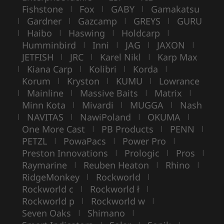
Fishstone
Fox
GABY
Gamakatsu
|
|
|
Gardner
Gazcamp
GREYS
GURU
|
|
|
|
Haibo
Haswing
Holdcarp
|
|
|
|
Humminbird
Inni
JAG
JAXON
|
|
|
|
JETFISH
JRC
Karel Nikl
Karp Max
|
|
|
Kiana Carp
Kolibri
Korda
|
|
|
|
Korum
Kryston
KUMU
Lowrance
|
|
|
Mainline
Massive Baits
Matrix
|
|
|
|
Minn Kota
Mivardi
MUGGA
Nash
|
|
|
NAVITAS
NawiPoland
OKUMA
|
|
|
|
One More Cast
PB Products
PENN
|
|
|
PETZL
PowaPacs
Power Pro
|
|
|
Preston Innovations
Prologic
Pros
|
|
|
Raymarine
Reuben Heaton
Rhino
|
|
|
RidgeMonkey
Rockworld
|
|
Rockworld c
Rockworld ł
|
|
Rockworld p
Rockworld w
|
|
Seven Oaks
Shimano
|
|