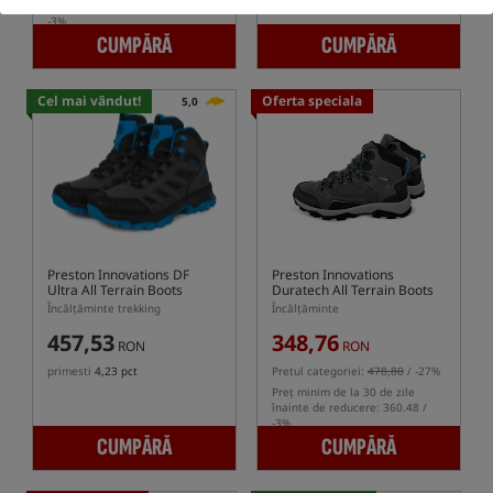
înainte de reducere: 502.23 /
-3%
CUMPĂRĂ
CUMPĂRĂ
Cel mai vândut!
Oferta speciala
5,0
Preston Innovations DF
Preston Innovations
Ultra All Terrain Boots
Duratech All Terrain Boots
Încălțăminte trekking
Încălțăminte
457,53
348,76
RON
RON
primesti
4,23 pct
Pretul categoriei:
478,80
/ -27%
Preț minim de la 30 de zile
înainte de reducere: 360.48 /
-3%
CUMPĂRĂ
CUMPĂRĂ