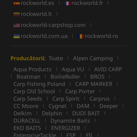
rockworld.es
rockworld.fr
|
|
rockworld.lt
|
rockworld-carpshop.com
|
rockworld.com.ua
rockworld.ro
|
Producătorii:
Toate
Alpen Camping
|
|
Aqua Products
Aqua VU
AVID CARP
|
|
Boatman
BoilieRoller
BROS
|
|
|
|
Carp Fishing Poland
CARP MARKER
|
|
Carp Old School
Carp Porter
|
|
Carp Seeds
Carp Spirit
Carprus
|
|
|
CC Moore
Cygnet
DAM
Deeper
|
|
|
|
Delkim
Delphin
DUDI BAIT
|
|
|
DURACELL
Dynamite Baits
|
|
EKO BAITS
ENERGIZER
|
|
EnterpriseTackle
ESP
FIL
|
|
|