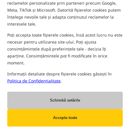
reclamelor personalizate prin parteneri precum Google,
FILTRU
Meta, TikTok și Microsoft. Datorită fișierelor cookies putem
înțelege nevoile tale și adapta conținutul reclamelor la
interesele tale.
ÎNCĂLȚĂMINTE DE PESCUIT
Poți accepta toate fișierele cookies, însă acest lucru nu este
necesar pentru utilizarea site-ului. Poți ajusta
consimțămintele după preferințele tale - decizia îți
Cel mai vândut!
Cel mai vândut!
aparține. Consimțămintele pot fi modificate în orice
moment.
Informații detaliate despre fișierele cookies găsești în
Politica de Confidențialitate
.
Preston Innovations
Preston Innovations
Hydrotech Wellie Boots
Hydrotech Clogs
Schimbă setările
Cizme de cauciuc
Preston Innovations Hydrotech Clogs – papuci de pescuit pentru mers prin apă
485,90
112,30
RON
RON
Accepta toate
Pretul categoriei:
532,01
/ -9%
primesti
1,05 pct
Preț minim de la 30 de zile