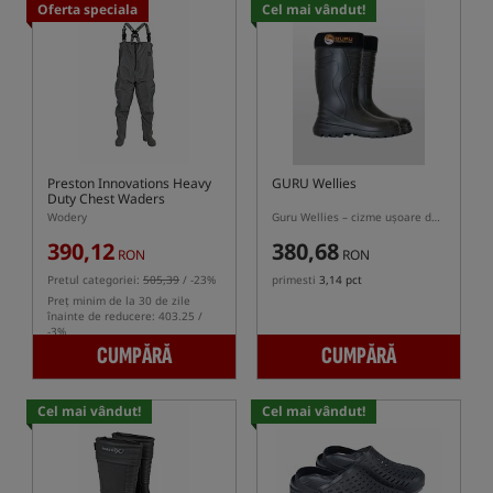
Oferta speciala
Cel mai vândut!
Preston Innovations Heavy
GURU Wellies
Duty Chest Waders
Wodery
Guru Wellies – cizme ușoare de pescuit din EVA
390,12
380,68
RON
RON
Pretul categoriei:
505,39
/ -23%
primesti
3,14 pct
Preț minim de la 30 de zile
înainte de reducere: 403.25 /
-3%
CUMPĂRĂ
CUMPĂRĂ
Cel mai vândut!
Cel mai vândut!