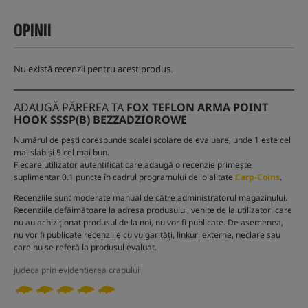
OPINII
Nu există recenzii pentru acest produs.
ADAUGĂ PĂREREA TA
FOX TEFLON ARMA POINT
HOOK SSSP(B) BEZZADZIOROWE
Numărul de pești corespunde scalei școlare de evaluare, unde 1 este cel
mai slab și 5 cel mai bun.
Fiecare utilizator autentificat care adaugă o recenzie primește
suplimentar 0.1 puncte în cadrul programului de loialitate
Carp-Coins
.
Recenziile sunt moderate manual de către administratorul magazinului.
Recenziile defăimătoare la adresa produsului, venite de la utilizatori care
nu au achiziționat produsul de la noi, nu vor fi publicate. De asemenea,
nu vor fi publicate recenziile cu vulgarități, linkuri externe, neclare sau
care nu se referă la produsul evaluat.
judeca prin evidentierea crapului