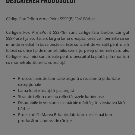
DESCRIEREA PRODUSULUI
Cârlige Fox Teflon Arma Point SSSP(B) Fără Bărbie
Cârligele Fox ArmaPoint SSSP(B) sunt cârlige fără bărbie. Cârligul
SSSP are tija scurtă, arc larg și lamă dreaptă, ceea ce îi permite să se
înfunde imediat în buza peștelui. Este suficient de versatil pentru a fi
folosit cu orice tip de momeli: bile, semințe, peleți și momeli naturale.
Cârligele mai mici sunt ideale pentru pescuitul la plută și în monturi
cu momeli plutitoare la suprafață.
Procesul unic de fabricație asigură o rezistență și duritate
excepționale
Lama foarte ascuțită și alungită
Strat de teflon care nu reflectă razele luminoase
Disponibile în versiunea cu bărbie mărită și în versiunea fără
bărbie
Proiectate în Marea Britanie, fabricate de cel mai bun
producător japonez de cârlige