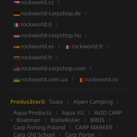
rockworld.cz
|
rockworld-carpshop.de
|
rockworld.it
|
rockworld-carpshop.hu
|
rockworld.es
rockworld.fr
|
|
rockworld.lt
|
rockworld-carpshop.com
|
rockworld.com.ua
rockworld.ro
|
Producătorii:
Toate
Alpen Camping
|
|
Aqua Products
Aqua VU
AVID CARP
|
|
Boatman
BoilieRoller
BROS
|
|
|
|
Carp Fishing Poland
CARP MARKER
|
|
Carp Old School
Carp Porter
|
|