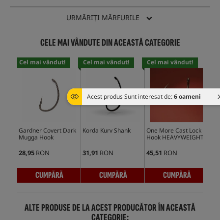
URMĂRIȚI MĂRFURILE
CELE MAI VÂNDUTE DIN ACEASTĂ CATEGORIE
Cel mai vândut!
Cel mai vândut!
Cel mai vândut!
Cel
Acest produs Sunt interesat de:
6 oameni
Gardner Covert Dark
Korda Kurv Shank
One More Cast Lock
Kor
Mugga Hook
Hook HEAVYWEIGHT
Ho
28,95
RON
31,91
RON
45,51
RON
34,
CUMPĂRĂ
CUMPĂRĂ
CUMPĂRĂ
ALTE PRODUSE DE LA ACEST PRODUCĂTOR ÎN ACEASTĂ
CATEGORIE: