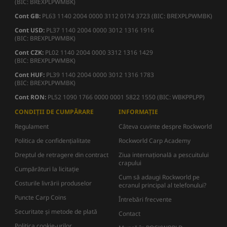
(BIC: BREXPLPWMBK)
Cont GB:
PL63 1140 2004 0000 3112 0174 3723 (BIC: BREXPLPWMBK)
Cont USD:
PL37 1140 2004 0000 3012 1316 1916
(BIC: BREXPLPWMBK)
Cont CZK:
PL02 1140 2004 0000 3312 1316 1429
(BIC: BREXPLPWMBK)
Cont HUF:
PL39 1140 2004 0000 3012 1316 1783
(BIC: BREXPLPWMBK)
Cont RON:
PL52 1090 1766 0000 0001 5822 1550 (BIC: WBKPPLPP)
CONDIȚII DE CUMPĂRARE
INFORMAȚIE
Regulament
Câteva cuvinte despre Rockworld
Politica de confidențialitate
Rockworld Carp Academy
Dreptul de retragere din contract
Ziua internațională a pescuitului
crapului
Cumpărături la licitație
Cum să adaugi Rockworld pe
Costurile livrării produselor
ecranul principal al telefonului?
Puncte Carp Coins
Întrebări frecvente
Securitate și metode de plată
Contact
Politica cookie-urilor