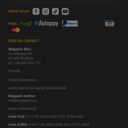
Găsiți-ne pe:
Plăți:
DATE DE CONTACT
Magazin fizic:
str. Mikołaja 9A,
47-400 Racibórz
tel. +48 883 474 729
Polonia
info@rockworld.ro
arată cum să ajungi pe harta Google
Magazin online:
info@rockworld.ro
www.rockworld.pl
Cont PLN:
51 1140 2004 0000 3102 3558 4460
Cont EURO:
PL64 1140 2004 0000 3812 0174 2683