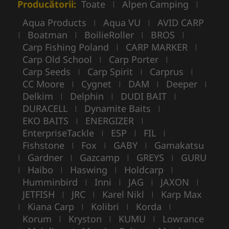
Producătorii:
Toate
Alpen Camping
|
|
Aqua Products
Aqua VU
AVID CARP
|
|
Boatman
BoilieRoller
BROS
|
|
|
|
Carp Fishing Poland
CARP MARKER
|
|
Carp Old School
Carp Porter
|
|
Carp Seeds
Carp Spirit
Carprus
|
|
|
CC Moore
Cygnet
DAM
Deeper
|
|
|
|
Delkim
Delphin
DUDI BAIT
|
|
|
DURACELL
Dynamite Baits
|
|
EKO BAITS
ENERGIZER
|
|
EnterpriseTackle
ESP
FIL
|
|
|
Fishstone
Fox
GABY
Gamakatsu
|
|
|
Gardner
Gazcamp
GREYS
GURU
|
|
|
|
Haibo
Haswing
Holdcarp
|
|
|
|
Humminbird
Inni
JAG
JAXON
|
|
|
|
JETFISH
JRC
Karel Nikl
Karp Max
|
|
|
Kiana Carp
Kolibri
Korda
|
|
|
|
Korum
Kryston
KUMU
Lowrance
|
|
|