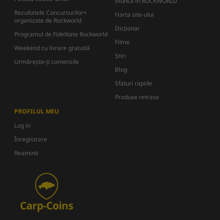
Muncă în ROCKWORLD
Rezultatele Concursurilor+
Harta site-ului
organizate de Rockworld
Dicţionar
Programul de Fidelitate Rockworld
Filme
Weekend cu livrare gratuită
Știri
Urmărește-ți comenzile
Blog
Sfaturi rapide
Produse retrase
PROFILUL MEU
Log in
Înregistrare
Reaminti