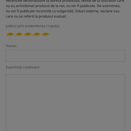
Recenziile defăimătoare la adresa produsului, venite de la utilizatori care
nu au achiziționat produsul de la noi, nu vor fi publicate. De asemenea,
nu vor fi publicate recenziile cu vulgarități, linkuri externe, neclare sau
care nu se referă la produsul evaluat.
judeca prin evidentierea crapului
Nume:
Examinați conținutul: