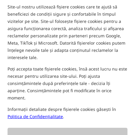
Site-ul nostru utilizează fișiere cookies care te ajută să
0,0
beneficiezi de condiții sigure și confortabile în timpul
0 pareri | de mai sus 70 oameni a cumparat acest produs
vizitelor pe site. Site-ul folosește fișiere cookies pentru a
asigura funcționarea corectă, analiza traficului și afișarea
reclamelor personalizate prin parteneri precum Google,
Meta, TikTok și Microsoft. Datorită fișierelor cookies putem
înțelege nevoile tale și adapta conținutul reclamelor la
interesele tale.
Poți accepta toate fișierele cookies, însă acest lucru nu este
necesar pentru utilizarea site-ului. Poți ajusta
consimțămintele după preferințele tale - decizia îți
aparține. Consimțămintele pot fi modificate în orice
moment.
Informații detaliate despre fișierele cookies găsești în
Politica de Confidențialitate
.