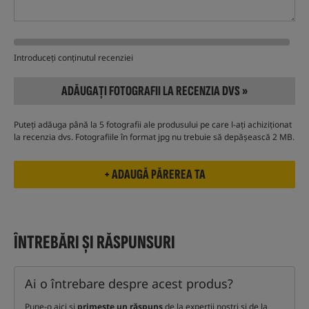
Introduceți conținutul recenziei
ADĂUGAȚI FOTOGRAFII LA RECENZIA DVS »
Puteți adăuga până la 5 fotografii ale produsului pe care l-ați achiziționat
la recenzia dvs. Fotografiile în format jpg nu trebuie să depășească 2 MB.
ÎNTREBĂRI ȘI RĂSPUNSURI
Ai o întrebare despre acest produs?
Pune-o aici și
primește un răspuns
de la experții noștri și de la