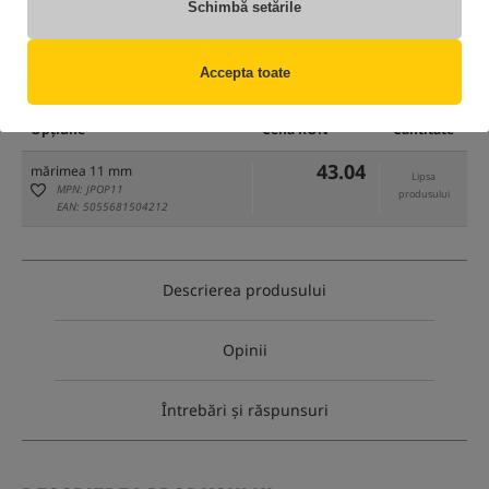
Schimbă setările
numai produse din
depozitul nostru
Accepta toate
(Unele opțiuni ar putea fi ascunse de metoda de filtrare selectată)
Opțiune
Cena RON
Cantitate
43.04
mărimea 11 mm
Lipsa
MPN: JPOP11
produsului
EAN: 5055681504212
Descrierea produsului
Opinii
Întrebări și răspunsuri