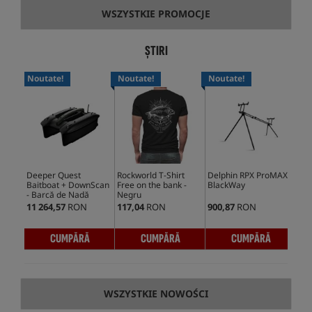
WSZYSTKIE PROMOCJE
ȘTIRI
Noutate!
Noutate!
Noutate!
No
Deeper Quest
Rockworld T-Shirt
Delphin RPX ProMAX
Nas
Baitboat + DownScan
Free on the bank -
BlackWay
Blo
- Barcă de Nadă
Negru
11 264,57
RON
117,04
RON
900,87
RON
4 1
CUMPĂRĂ
CUMPĂRĂ
CUMPĂRĂ
WSZYSTKIE NOWOŚCI