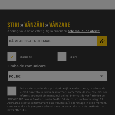
ȘTIRI
»
VÂNZĂRI
»
VÂNZARE
Abonați-vă la newsletter și fiți la curent cu
cele mai bune oferte!
Inscrie-te
Ieșire
Limba de comunicare
Îmi exprim acordul de a primi prin mijloace electronice, la adresa de
e-mail furnizată în formular, informații comerciale despre cele mai noi
oferte și promoții din magazinul online. Informațiile vor fi trimise de
ROCKWORLD Łukasz Pawlik cu sediul în 48-130 Kietrz, str. Kochanowskiego 21.
Acordarea acestui consimțământ este voluntară. Îl pot retrage în orice moment,
ceea ce va duce la ștergerea adresei mele de e-mail din lista de destinatari a
newsletter-ului.