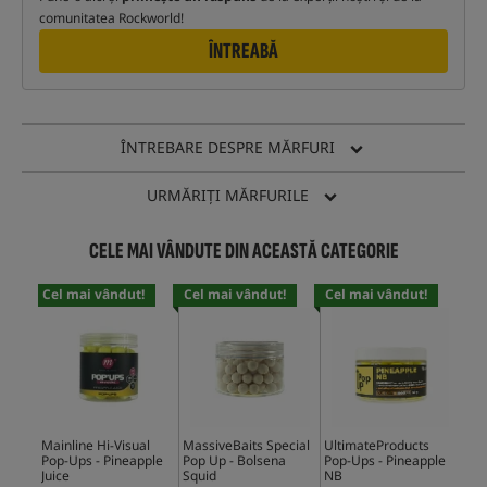
comunitatea Rockworld!
ÎNTREABĂ
ÎNTREBARE DESPRE MĂRFURI
URMĂRIȚI MĂRFURILE
CELE MAI VÂNDUTE DIN ACEASTĂ CATEGORIE
Cel mai vândut!
Cel mai vândut!
Cel mai vândut!
Cel
Mainline Hi-Visual
MassiveBaits Special
UltimateProducts
CcM
Pop-Ups - Pineapple
Pop Up - Bolsena
Pop-Ups - Pineapple
Ups
Juice
Squid
NB