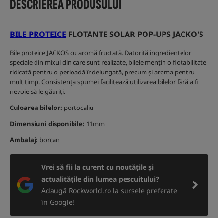
DESCRIEREA PRODUSULUI
BILE PROTEICE
FLOTANTE SOLAR POP-UPS JACKO'S
Bile proteice JACKOS cu aromă fructată. Datorită ingredientelor
speciale din mixul din care sunt realizate, bilele mențin o flotabilitate
ridicată pentru o perioadă îndelungată, precum și aroma pentru
mult timp. Consistența spumei facilitează utilizarea bilelor fără a fi
nevoie să le găuriți.
Culoarea bilelor:
portocaliu
Dimensiuni disponibile:
11mm
Ambalaj:
borcan
Vrei să fii la curent cu noutățile și
actualitățile din lumea pescuitului?
Adaugă Rockworld.ro la sursele preferate
în Google!