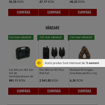
55,55
RON
47,17
RON
49,22
RON
47,
CUMPĂRĂ
CUMPĂRĂ
CUMPĂRĂ
VÂNZARE
Cel mai vândut!
Cel mai vândut!
Cel mai vândut!
Cel
Acest produs Sunt interesat de:
5 oameni
Fox Micron MX Set -
Fox Micron RX Plus
Rockworld Grippa -
Roc
Set de
Rod Set
Greutate pentru crap
semnalizatoare de
mușcături
981,11
RON
2 541,85
RON
6,26
RON
6,2
CUMPĂRĂ
CUMPĂRĂ
CUMPĂRĂ