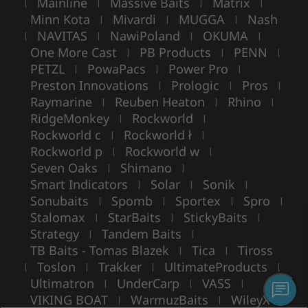
Mainline
Massive Baits
Matrix
|
|
|
|
Minn Kota
Mivardi
MUGGA
Nash
|
|
|
NAVITAS
NawiPoland
OKUMA
|
|
|
|
One More Cast
PB Products
PENN
|
|
|
PETZL
PowaPacs
Power Pro
|
|
|
Preston Innovations
Prologic
Pros
|
|
|
Raymarine
Reuben Heaton
Rhino
|
|
|
RidgeMonkey
Rockworld
|
|
Rockworld c
Rockworld ł
|
|
Rockworld p
Rockworld w
|
|
Seven Oaks
Shimano
|
|
Smart Indicators
Solar
Sonik
|
|
|
Sonubaits
Spomb
Sportex
Spro
|
|
|
|
Stalomax
StarBaits
StickyBaits
|
|
|
Strategy
Tandem Baits
|
|
TB Baits - Tomas Blazek
Tica
Tiross
|
|
Toslon
Trakker
UltimateProducts
|
|
|
|
Ultimatron
UnderCarp
VASS
|
|
|
VIKING BOAT
WarmuzBaits
WileyX
|
|