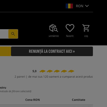
RON
urmărire
favorit
coş
RENUNȚĂ LA CONTRACT AICI »
5,0
2 pareri | de mai sus 120 oameni a cumparat acest produs
ostru
metoda de filtrare selectată)
Cena RON
Cantitate