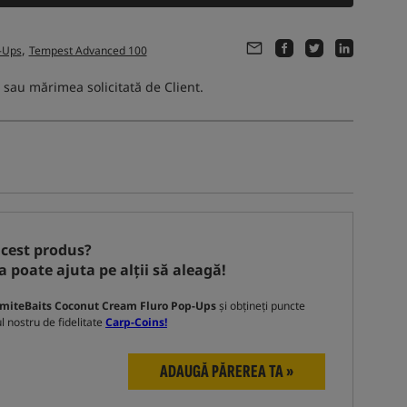
,
-Ups
Tempest Advanced 100
 sau mărimea solicitată de Client.
acest produs?
a poate ajuta pe alții să aleagă!
miteBaits Coconut Cream Fluro Pop-Ups
și obțineți puncte
 nostru de fidelitate
Carp-Coins!
ADAUGĂ PĂREREA TA »