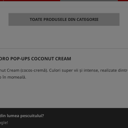
TOATE PRODUSELE DIN CATEGORIE
UORO POP-UPS COCONUT CREAM
ut Cream (cocos-cremă). Culori super vii și intense, realizate dintr
mp în momeală.
e din lumea pescuitului?
gle!