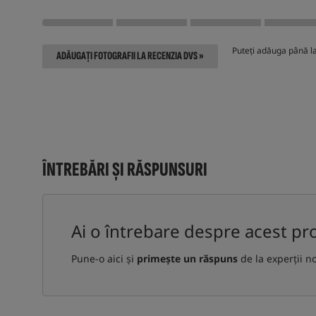
Puteți adăuga până la 
ADĂUGAȚI FOTOGRAFII LA RECENZIA DVS »
ÎNTREBĂRI ȘI RĂSPUNSURI
Ai o întrebare despre acest pr
Pune-o aici și
primește un răspuns
de la experții n