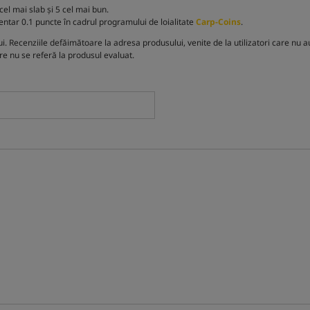
el mai slab și 5 cel mai bun.
entar 0.1 puncte în cadrul programului de loialitate
Carp-Coins
.
Recenziile defăimătoare la adresa produsului, venite de la utilizatori care nu au
are nu se referă la produsul evaluat.