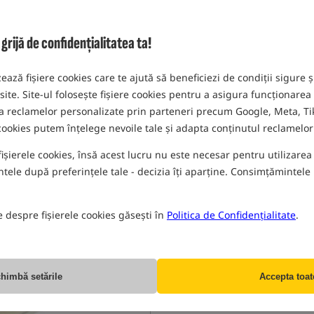
mărimea 10 mm
MPN: ADY040561
EAN: 5031745203154
ijă de confidențialitatea ta!
zează fișiere cookies care te ajută să beneficiezi de condiții sigure ș
PR
 site. Site-ul folosește fișiere cookies pentru a asigura funcționarea
rea reclamelor personalizate prin parteneri precum Google, Meta, Tik
 cookies putem înțelege nevoile tale și adapta conținutul reclamelor 
fișierele cookies, însă acest lucru nu este necesar pentru utilizarea s
ele după preferințele tale - decizia îți aparține. Consimțămintele p
e despre fișierele cookies găsești în
Politica de Confidențialitate
.
himbă setările
Accepta toat