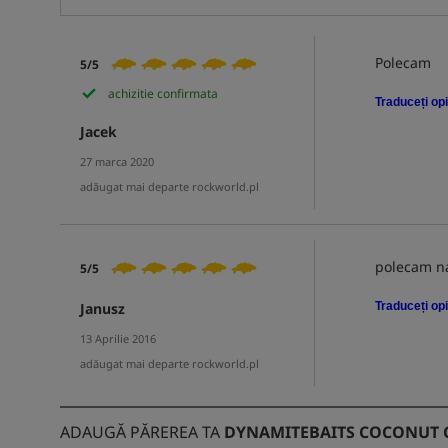
Polecam
5/5
achizitie confirmata
Traduceți opi
Jacek
27 marca 2020
adăugat mai departe rockworld.pl
polecam na
5/5
Janusz
Traduceți opi
13 Aprilie 2016
adăugat mai departe rockworld.pl
ADAUGĂ PĂREREA TA
DYNAMITEBAITS COCONUT 