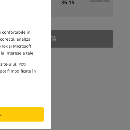
35.15
Lipsa produsului
i confortabile în
ODUS RETRAS DIN OFERTA
 corectă, analiza
Tok și Microsoft.
la interesele tale.
ite-ului. Poți
ot fi modificate în
e