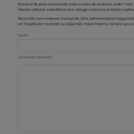
Numărul de pești corespunde scalei școlare de evaluare, unde 1 este c
Fiecare utilizator autentificat care adaugă o recenzie primește suplim
Recenziile sunt moderate manual de către administratorul magazinului. 
vor fi publicate recenziile cu vulgarități, linkuri externe, neclare sau c
Nume:
Examinați conținutul: