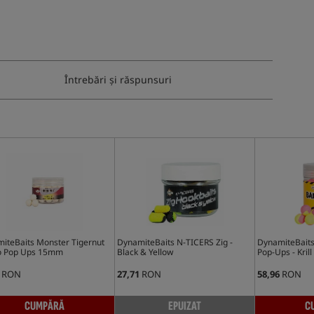
Întrebări și răspunsuri
iteBaits Monster Tigernut
DynamiteBaits N-TICERS Zig -
DynamiteBaits
o Pop Ups 15mm
Black & Yellow
Pop-Ups - Kril
RON
27,71
RON
58,96
RON
CUMPĂRĂ
EPUIZAT
C