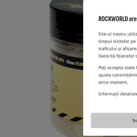
ROCKWORLD are gr
Site-ul nostru utili
timpul vizitelor pe
traficului și afișa
Datorită fișierelor
Poți accepta toate 
ajusta consimțămint
orice moment.
Informații detaliat
Sc