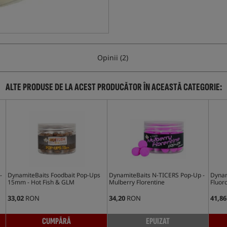
Opinii (2)
ALTE PRODUSE DE LA ACEST PRODUCĂTOR ÎN ACEASTĂ CATEGORIE:
-
DynamiteBaits Foodbait Pop-Ups
DynamiteBaits N-TICERS Pop-Up -
Dynam
15mm - Hot Fish & GLM
Mulberry Florentine
Fluor
33,02
RON
34,20
RON
41,86
CUMPĂRĂ
EPUIZAT