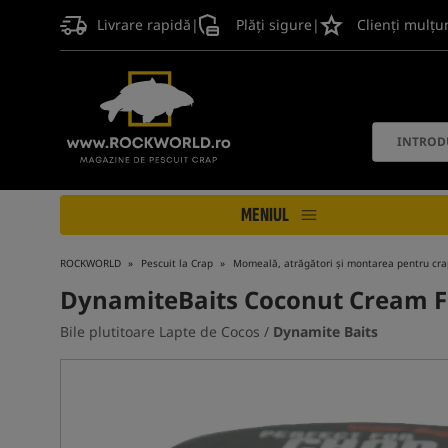
Livrare rapidă
|
Plăți sigure
|
Clienți mulțu
MENIUL
ROCKWORLD
Pescuit la Crap
Momeală, atrăgători și montarea pentru cra
DynamiteBaits Coconut Cream F
Bile plutitoare Lapte de Cocos /
Dynamite Baits