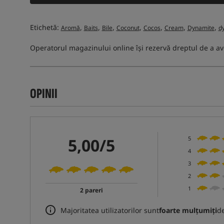
Etichetă:
,
,
,
,
,
,
,
Aromă
Baits
Bile
Coconut
Cocos
Cream
Dynamite
d
Operatorul magazinului online își rezervă dreptul de a av
OPINII
5,00/5
5
4
3
2
1
2 pareri
Majoritatea utilizatorilor sunt
foarte mulțumiți
de