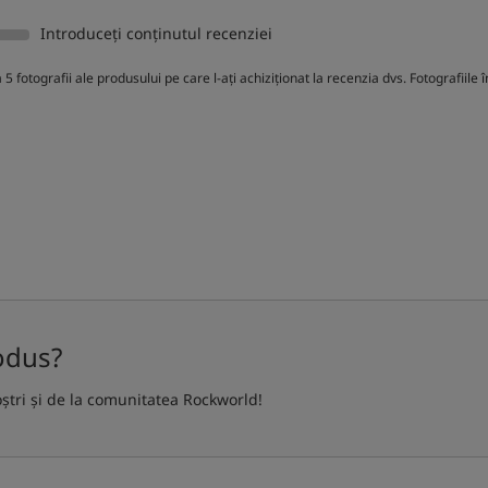
Introduceți conținutul recenziei
5 fotografii ale produsului pe care l-ați achiziționat la recenzia dvs. Fotografiil
odus?
oștri și de la comunitatea Rockworld!