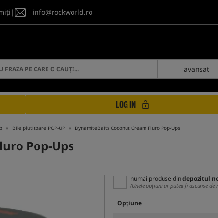
miți
|
info@rockworld.ro
avansat
LOG IN
p
Bile plutitoare POP-UP
DynamiteBaits Coconut Cream Fluro Pop-Ups
luro Pop-Ups
numai produse din
depozitul n
(Unele opțiuni ar putea fi ascunse de 
Opțiune