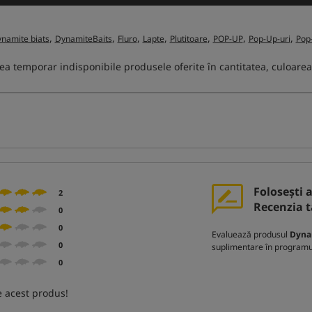
,
,
,
,
,
,
,
ynamite biats
DynamiteBaits
Fluro
Lapte
Plutitoare
POP-UP
Pop-Up-uri
Pop
ea temporar indisponibile produsele oferite în cantitatea, culoarea
Folosești 
2
Recenzia t
0
0
Evaluează produsul
Dyna
0
suplimentare în programul
0
 acest produs!