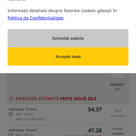
Informații detaliate despre fișierele cookies găsești în
Politica de Confidențialitate
.
numai produse din
depozitul nostru
(Unele opțiuni ar putea fi ascunse de metoda de filtrare selectată)
Schimbă setările
Opțiune
Cena RON
Cantitate
47.28
Introdu
mărimea 12 mm
Accepta toate
cantitatea:
MPN: 90022
lista de preturi
50.47
/
-6%
Pret minim de la 30 zile:
46.42
EAN: 634158436734
0,32
disponibil
: 1
buc.
EXPEDIERE ESTIMATĂ
PESTE DOUĂ ZILE
54.37
mărimea 14 mm
Lipsa
MPN: 90743
produsului
EAN: 634158436765
47.28
Introdu
mărimea 18 mm
cantitatea:
MPN: 90326