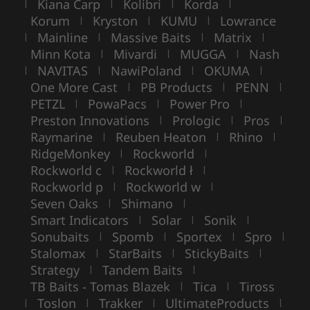
Kiana Carp
Kolibri
Korda
|
|
|
|
Korum
Kryston
KUMU
Lowrance
|
|
|
Mainline
Massive Baits
Matrix
|
|
|
|
Minn Kota
Mivardi
MUGGA
Nash
|
|
|
NAVITAS
NawiPoland
OKUMA
|
|
|
|
One More Cast
PB Products
PENN
|
|
|
PETZL
PowaPacs
Power Pro
|
|
|
Preston Innovations
Prologic
Pros
|
|
|
Raymarine
Reuben Heaton
Rhino
|
|
|
RidgeMonkey
Rockworld
|
|
Rockworld c
Rockworld ł
|
|
Rockworld p
Rockworld w
|
|
Seven Oaks
Shimano
|
|
Smart Indicators
Solar
Sonik
|
|
|
Sonubaits
Spomb
Sportex
Spro
|
|
|
|
Stalomax
StarBaits
StickyBaits
|
|
|
Strategy
Tandem Baits
|
|
TB Baits - Tomas Blazek
Tica
Tiross
|
|
Toslon
Trakker
UltimateProducts
|
|
|
|