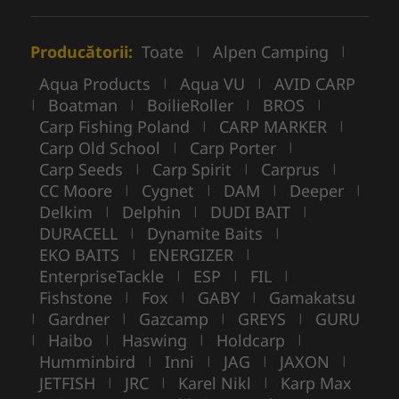
Producătorii:
Toate
Alpen Camping
|
|
Aqua Products
Aqua VU
AVID CARP
|
|
Boatman
BoilieRoller
BROS
|
|
|
|
Carp Fishing Poland
CARP MARKER
|
|
Carp Old School
Carp Porter
|
|
Carp Seeds
Carp Spirit
Carprus
|
|
|
CC Moore
Cygnet
DAM
Deeper
|
|
|
|
Delkim
Delphin
DUDI BAIT
|
|
|
DURACELL
Dynamite Baits
|
|
EKO BAITS
ENERGIZER
|
|
EnterpriseTackle
ESP
FIL
|
|
|
Fishstone
Fox
GABY
Gamakatsu
|
|
|
Gardner
Gazcamp
GREYS
GURU
|
|
|
|
Haibo
Haswing
Holdcarp
|
|
|
|
Humminbird
Inni
JAG
JAXON
|
|
|
|
JETFISH
JRC
Karel Nikl
Karp Max
|
|
|