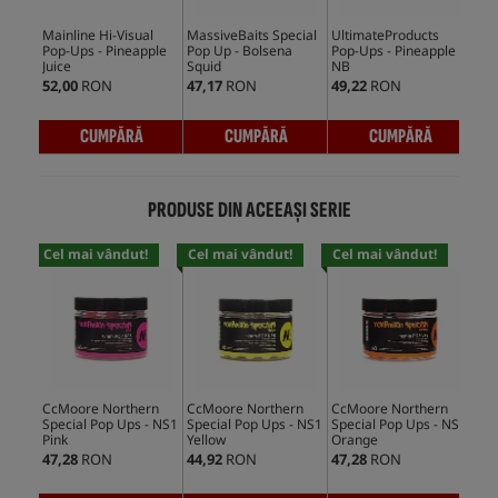
Mainline Hi-Visual
MassiveBaits Special
UltimateProducts
CcM
Pop-Ups - Pineapple
Pop Up - Bolsena
Pop-Ups - Pineapple
Ups
Juice
Squid
NB
52,00
RON
47,17
RON
49,22
RON
42,
CUMPĂRĂ
CUMPĂRĂ
CUMPĂRĂ
PRODUSE DIN ACEEAȘI SERIE
Cel mai vândut!
Cel mai vândut!
Cel mai vândut!
CcMoore Northern
CcMoore Northern
CcMoore Northern
CcM
Special Pop Ups - NS1
Special Pop Ups - NS1
Special Pop Ups - NS1
Spe
Pink
Yellow
Orange
Min
47,28
RON
44,92
RON
47,28
RON
47,