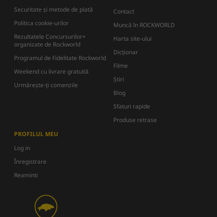
Securitate și metode de plată
Contact
Politica cookie-urilor
Muncă în ROCKWORLD
Rezultatele Concursurilor+
Harta site-ului
organizate de Rockworld
Dicţionar
Programul de Fidelitate Rockworld
Filme
Weekend cu livrare gratuită
Știri
Urmărește-ți comenzile
Blog
Sfaturi rapide
Produse retrase
PROFILUL MEU
Log in
Înregistrare
Reaminti