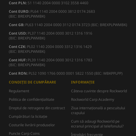
Cont PLN:
51 1140 2004 0000 3102 3558 4460
Cont EURO:
PL64 1140 2004 0000 3812 0174 2683
(BIC: BREXPLPWMBK)
Cont GB:
PL63 1140 2004 0000 3112 0174 3723 (BIC: BREXPLPWMBK)
Cont USD:
PL37 1140 2004 0000 3012 1316 1916
(BIC: BREXPLPWMBK)
Cont CZK:
PL02 1140 2004 0000 3312 1316 1429
(BIC: BREXPLPWMBK)
Cont HUF:
PL39 1140 2004 0000 3012 1316 1783
(BIC: BREXPLPWMBK)
Cont RON:
PL52 1090 1766 0000 0001 5822 1550 (BIC: WBKPPLPP)
CONDIȚII DE CUMPĂRARE
INFORMAȚIE
Regulament
Câteva cuvinte despre Rockworld
Politica de confidențialitate
Rockworld Carp Academy
Dreptul de retragere din contract
Ziua internațională a pescuitului
crapului
Cumpărături la licitație
Cum să adaugi Rockworld pe
Costurile livrării produselor
ecranul principal al telefonului?
Puncte Carp Coins
Întrebări frecvente