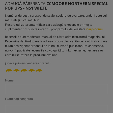
ADAUGĂ PĂREREA TA
CCMOORE NORTHERN SPECIAL
POP UPS - NS1 WHITE
Numărul de pești corespunde scalei școlare de evaluare, unde 1 este cel
mai slab și 5 cel mai bun.
Fiecare utilizator autentificat care adaugă o recenzie primește
suplimentar 0.1 puncte în cadrul programului de loialitate
Carp-Coins
.
Recenziile sunt moderate manual de către administratorul magazinului.
Recenziile defăimătoare la adresa produsului, venite de la utilizatori care
nu au achiziționat produsul de la noi, nu vor fi publicate. De asemenea,
nu vor fi publicate recenziile cu vulgarități, linkuri externe, neclare sau
care nu se referă la produsul evaluat.
judeca prin evidentierea crapului
Nume:
Examinați conținutul: