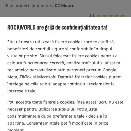
Bile proteice plutitoare /
CC Moore
5,0
6 pareri | de mai sus 350 oameni a cumparat acest produs
ROCKWORLD are grijă de confidențialitatea ta!
Site-ul nostru utilizează fișiere cookies care te ajută să
beneficiezi de condiții sigure și confortabile în timpul
vizitelor pe site. Site-ul folosește fișiere cookies pentru a
asigura funcționarea corectă, analiza traficului și afișarea
reclamelor personalizate prin parteneri precum Google,
Meta, TikTok și Microsoft. Datorită fișierelor cookies putem
înțelege nevoile tale și adapta conținutul reclamelor la
interesele tale.
Poți accepta toate fișierele cookies, însă acest lucru nu este
necesar pentru utilizarea site-ului. Poți ajusta
consimțămintele după preferințele tale - decizia îți
aparține. Consimțămintele pot fi modificate în orice
moment.