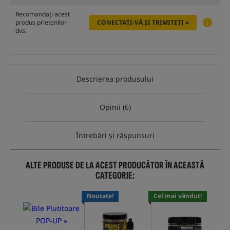
Recomandați acest
produs prietenilor
CONECTAȚI-VĂ ȘI TRIMITEȚI »
dvs:
Descrierea produsului
Opinii (6)
Întrebări și răspunsuri
ALTE PRODUSE DE LA ACEST PRODUCĂTOR ÎN ACEASTĂ
CATEGORIE:
Noutate!
Cel mai vândut!
Cel