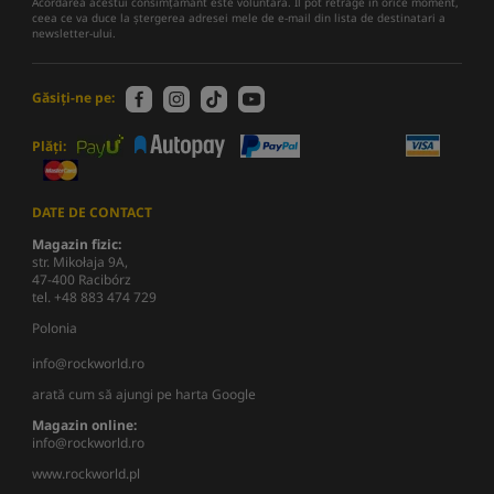
Acordarea acestui consimțământ este voluntară. Îl pot retrage în orice moment,
ceea ce va duce la ștergerea adresei mele de e-mail din lista de destinatari a
newsletter-ului.
Găsiți-ne pe:
Plăți:
DATE DE CONTACT
Magazin fizic:
str. Mikołaja 9A,
47-400 Racibórz
tel. +48 883 474 729
Polonia
info@rockworld.ro
arată cum să ajungi pe harta Google
Magazin online:
info@rockworld.ro
www.rockworld.pl