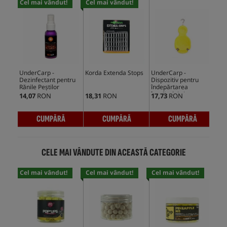
Cel mai vândut!
Cel mai vândut!
UnderCarp -
Korda Extenda Stops
UnderCarp -
CcM
Dezinfectant pentru
Dispozitiv pentru
NS
Rănile Peștilor
îndepărtarea
învelișului și
14,07
RON
18,31
RON
17,73
RON
74,
strângător pentru
noduri
CUMPĂRĂ
CUMPĂRĂ
CUMPĂRĂ
CELE MAI VÂNDUTE DIN ACEASTĂ CATEGORIE
Cel mai vândut!
Cel mai vândut!
Cel mai vândut!
Cel