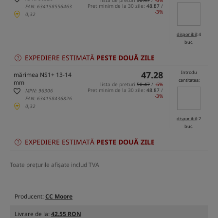
lista de preturi
50.47
/
-6%
Pret minim de la 30 zile:
48.87
/
EAN: 634158556463
-3%
0,32
disponibil
: 4
buc.
EXPEDIERE ESTIMATĂ
PESTE DOUĂ ZILE
47.28
Introdu
mărimea NS1+ 13-14
cantitatea:
mm
lista de preturi
50.47
/
-6%
Pret minim de la 30 zile:
48.87
/
MPN: 96306
-3%
EAN: 634158436826
0,32
disponibil
: 2
buc.
EXPEDIERE ESTIMATĂ
PESTE DOUĂ ZILE
Toate prețurile afișate includ TVA
Producent:
CC Moore
Livrare de la:
42.55 RON