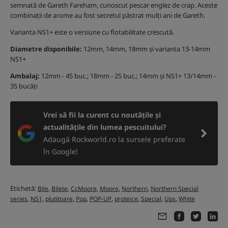
semnată de Gareth Fareham, cunoscut pescar englez de crap. Aceste
combinații de arome au fost secretul păstrat mulți ani de Gareth.
Varianta NS1+ este o versiune cu flotabilitate crescută.
Diametre disponibile:
12mm, 14mm, 18mm și varianta 13-14mm
NS1+
Ambalaj:
12mm - 45 buc.; 18mm - 25 buc.; 14mm și NS1+ 13/14mm -
35 bucăți
Vrei să fii la curent cu noutățile și
actualitățile din lumea pescuitului?
Adaugă Rockworld.ro la sursele preferate
în Google!
Etichetă:
,
,
,
,
,
Bile
Bilete
CcMoore
Moore
Northern
Northern Special
,
,
,
,
,
,
,
,
series
NS1
plutitoare
Pop
POP-UP
proteice
Special
Ups
White