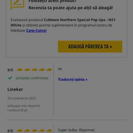
Folosești acest produs?
Recenzia ta poate ajuta pe alții să aleagă!
Evaluează produsul
CcMoore Northern Special Pop Ups - NS1
White
și obțineți puncte suplimentare în programul nostru de
fidelitate
Carp-Coins!
ADAUGĂ PĂREREA TA »
ok
5/5
achizitie confirmata
Traduceți opinia »
Lineker
22 noiembrie 2025
adăugat mai departe
rockworld.pl
Super kulka. Wyporna!
5/5