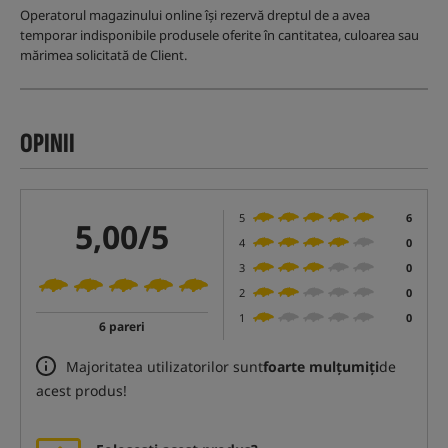
Operatorul magazinului online își rezervă dreptul de a avea
temporar indisponibile produsele oferite în cantitatea, culoarea sau
mărimea solicitată de Client.
OPINII
5
6
5,00/5
4
0
3
0
2
0
1
0
6 pareri
Majoritatea utilizatorilor sunt
foarte mulțumiți
de
acest produs!