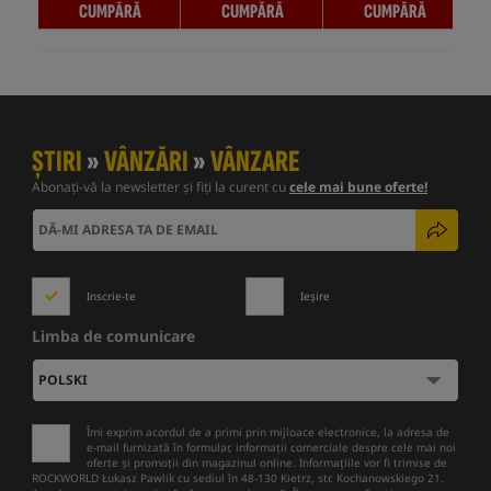
CUMPĂRĂ
CUMPĂRĂ
CUMPĂRĂ
ȘTIRI
»
VÂNZĂRI
»
VÂNZARE
Abonați-vă la newsletter și fiți la curent cu
cele mai bune oferte!
Inscrie-te
Ieșire
Limba de comunicare
Îmi exprim acordul de a primi prin mijloace electronice, la adresa de
e-mail furnizată în formular, informații comerciale despre cele mai noi
oferte și promoții din magazinul online. Informațiile vor fi trimise de
ROCKWORLD Łukasz Pawlik cu sediul în 48-130 Kietrz, str. Kochanowskiego 21.