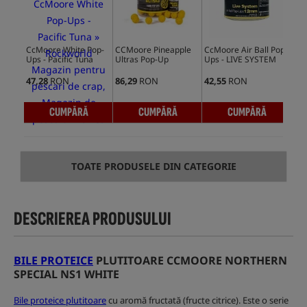
CcMoore White Pop-
CCMoore Pineapple
CcMoore Air Ball Pop-
CcM
Ups - Pacific Tuna
Ultras Pop-Up
Ups - LIVE SYSTEM
Spe
Yel
47,28
RON
86,29
RON
42,55
RON
44,
CUMPĂRĂ
CUMPĂRĂ
CUMPĂRĂ
TOATE PRODUSELE DIN CATEGORIE
DESCRIEREA PRODUSULUI
BILE PROTEICE
PLUTITOARE CCMOORE NORTHERN
SPECIAL NS1 WHITE
Bile proteice plutitoare
cu aromă fructată (fructe citrice). Este o serie