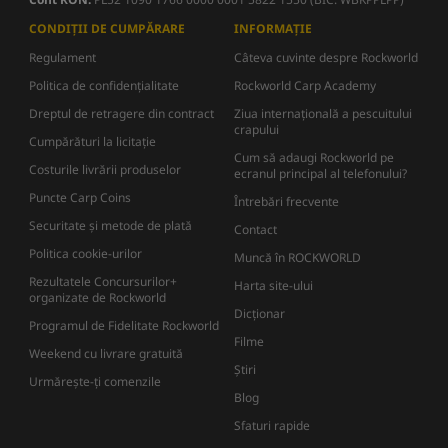
CONDIȚII DE CUMPĂRARE
INFORMAȚIE
Regulament
Câteva cuvinte despre Rockworld
Politica de confidențialitate
Rockworld Carp Academy
Dreptul de retragere din contract
Ziua internațională a pescuitului
crapului
Cumpărături la licitație
Cum să adaugi Rockworld pe
Costurile livrării produselor
ecranul principal al telefonului?
Puncte Carp Coins
Întrebări frecvente
Securitate și metode de plată
Contact
Politica cookie-urilor
Muncă în ROCKWORLD
Rezultatele Concursurilor+
Harta site-ului
organizate de Rockworld
Dicţionar
Programul de Fidelitate Rockworld
Filme
Weekend cu livrare gratuită
Știri
Urmărește-ți comenzile
Blog
Sfaturi rapide