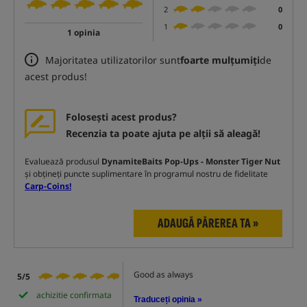
2
0
1
0
1 opinia
Majoritatea utilizatorilor sunt
foarte mulțumiți
de
acest produs!
Folosești acest produs?
Recenzia ta poate ajuta pe alții să aleagă!
Evaluează produsul
DynamiteBaits Pop-Ups - Monster Tiger Nut
și obțineți puncte suplimentare în programul nostru de fidelitate
Carp-Coins!
ADAUGĂ PĂREREA TA »
Good as always
5/5
achizitie confirmata
Traduceți opinia »