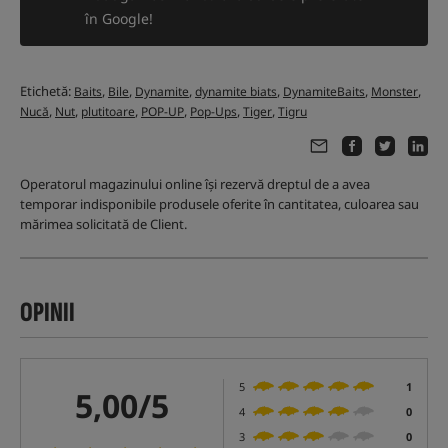
în Google!
Etichetă:
,
,
,
,
,
,
Baits
Bile
Dynamite
dynamite biats
DynamiteBaits
Monster
,
,
,
,
,
,
Nucă
Nut
plutitoare
POP-UP
Pop-Ups
Tiger
Tigru
Operatorul magazinului online își rezervă dreptul de a avea
temporar indisponibile produsele oferite în cantitatea, culoarea sau
mărimea solicitată de Client.
OPINII
5
1
5,00/5
4
0
3
0