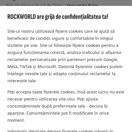
Bile plutitoare Nucă de Tigru /
Dynamite Baits
ROCKWORLD are grijă de confidențialitatea ta!
5,0
1 opinia | de mai sus 120 oameni a cumparat acest produs
Site-ul nostru utilizează fișiere cookies care te ajută să
beneficiezi de condiții sigure și confortabile în timpul
vizitelor pe site. Site-ul folosește fișiere cookies pentru a
asigura funcționarea corectă, analiza traficului și afișarea
reclamelor personalizate prin parteneri precum Google,
Meta, TikTok și Microsoft. Datorită fișierelor cookies putem
înțelege nevoile tale și adapta conținutul reclamelor la
interesele tale.
Poți accepta toate fișierele cookies, însă acest lucru nu este
necesar pentru utilizarea site-ului. Poți ajusta
consimțămintele după preferințele tale - decizia îți
aparține. Consimțămintele pot fi modificate în orice
moment.
Informații detaliate despre fișierele cookies găsești în