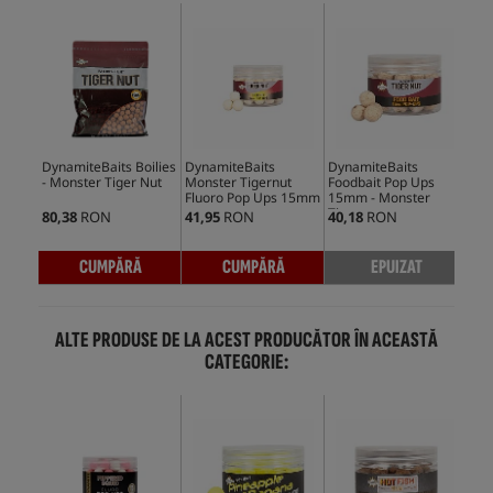
DynamiteBaits Boilies
DynamiteBaits
DynamiteBaits
Dyn
- Monster Tiger Nut
Monster Tigernut
Foodbait Pop Ups
Pep
Fluoro Pop Ups 15mm
15mm - Monster
Foo
Tigernut
80,38
RON
41,95
RON
40,18
RON
33,
CUMPĂRĂ
CUMPĂRĂ
EPUIZAT
ALTE PRODUSE DE LA ACEST PRODUCĂTOR ÎN ACEASTĂ
CATEGORIE: