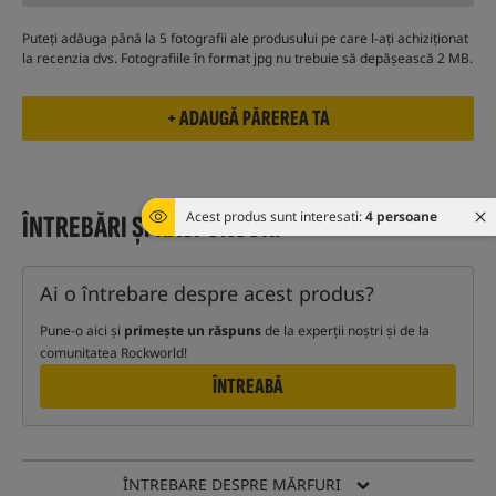
Puteți adăuga până la 5 fotografii ale produsului pe care l-ați achiziționat
la recenzia dvs. Fotografiile în format jpg nu trebuie să depășească 2 MB.
Acest produs sunt interesati:
4 persoane
ÎNTREBĂRI ȘI RĂSPUNSURI
Ai o întrebare despre acest produs?
Pune-o aici și
primește un răspuns
de la experții noștri și de la
comunitatea Rockworld!
ÎNTREABĂ
ÎNTREBARE DESPRE MĂRFURI