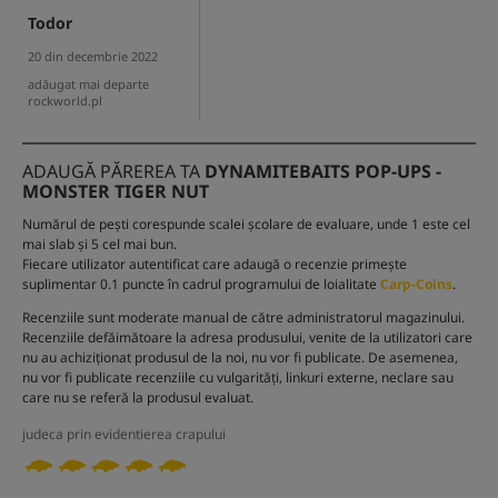
Todor
20 din decembrie 2022
adăugat mai departe
rockworld.pl
ADAUGĂ PĂREREA TA
DYNAMITEBAITS POP-UPS -
MONSTER TIGER NUT
Numărul de pești corespunde scalei școlare de evaluare, unde 1 este cel
mai slab și 5 cel mai bun.
Fiecare utilizator autentificat care adaugă o recenzie primește
suplimentar 0.1 puncte în cadrul programului de loialitate
Carp-Coins
.
Recenziile sunt moderate manual de către administratorul magazinului.
Recenziile defăimătoare la adresa produsului, venite de la utilizatori care
nu au achiziționat produsul de la noi, nu vor fi publicate. De asemenea,
nu vor fi publicate recenziile cu vulgarități, linkuri externe, neclare sau
care nu se referă la produsul evaluat.
judeca prin evidentierea crapului