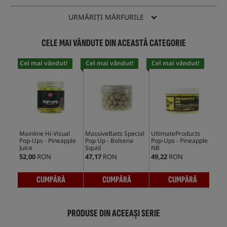
URMĂRIȚI MĂRFURILE
CELE MAI VÂNDUTE DIN ACEASTĂ CATEGORIE
Cel mai vândut!
Cel mai vândut!
Cel mai vândut!
Cel
Mainline Hi-Visual
MassiveBaits Special
UltimateProducts
CcM
Pop-Ups - Pineapple
Pop Up - Bolsena
Pop-Ups - Pineapple
Ups
Juice
Squid
NB
52,00
RON
47,17
RON
49,22
RON
42,
CUMPĂRĂ
CUMPĂRĂ
CUMPĂRĂ
PRODUSE DIN ACEEAȘI SERIE