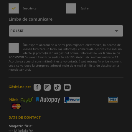
Inscrie-te
Ieșire
Limba de comunicare
Îmi exprim acordul de a primi prin mijloace electronice, la adresa de
e-mail furnizată în formular, informații comerciale despre cele mai noi
oferte și promoții din magazinul online. Informațiile vor fi trimise de
ROCKWORLD Łukasz Pawlik cu sediul în 48-130 Kietrz, str. Kochanowskiego 21.
Acordarea acestui consimțământ este voluntară. Îl pot retrage în orice moment,
ceea ce va duce la ștergerea adresei mele de e-mail din lista de destinatari a
newsletter-ului.
Găsiți-ne pe:
Plăți:
DATE DE CONTACT
Magazin fizic:
str. Mikołaja 9A,