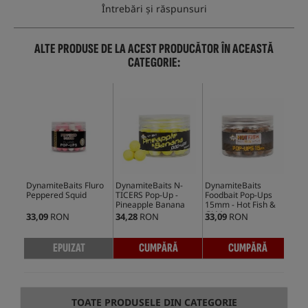
Întrebări și răspunsuri
ALTE PRODUSE DE LA ACEST PRODUCĂTOR ÎN ACEASTĂ
CATEGORIE:
DynamiteBaits Fluro
DynamiteBaits N-
DynamiteBaits
Dyn
Peppered Squid
TICERS Pop-Up -
Foodbait Pop-Ups
TIC
Pineapple Banana
15mm - Hot Fish &
Mul
GLM
33,09
RON
34,28
RON
33,09
RON
34,
EPUIZAT
CUMPĂRĂ
CUMPĂRĂ
TOATE PRODUSELE DIN CATEGORIE