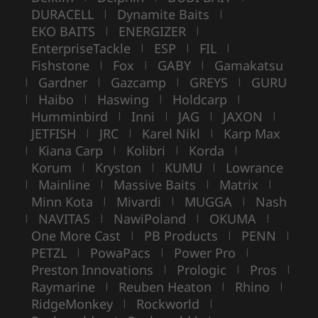
DURACELL
Dynamite Baits
|
|
EKO BAITS
ENERGIZER
|
|
EnterpriseTackle
ESP
FIL
|
|
|
Fishstone
Fox
GABY
Gamakatsu
|
|
|
Gardner
Gazcamp
GREYS
GURU
|
|
|
|
Haibo
Haswing
Holdcarp
|
|
|
|
Humminbird
Inni
JAG
JAXON
|
|
|
|
JETFISH
JRC
Karel Nikl
Karp Max
|
|
|
Kiana Carp
Kolibri
Korda
|
|
|
|
Korum
Kryston
KUMU
Lowrance
|
|
|
Mainline
Massive Baits
Matrix
|
|
|
|
Minn Kota
Mivardi
MUGGA
Nash
|
|
|
NAVITAS
NawiPoland
OKUMA
|
|
|
|
One More Cast
PB Products
PENN
|
|
|
PETZL
PowaPacs
Power Pro
|
|
|
Preston Innovations
Prologic
Pros
|
|
|
Raymarine
Reuben Heaton
Rhino
|
|
|
RidgeMonkey
Rockworld
|
|