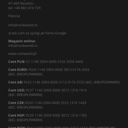
47-400 Racibórz
tel. +48 883 474 729
Polonia
info@rockworld.ro
arată cum să ajungi pe harta Google
Magazin online:
info@rockworld.ro
www.rockworld.pl
Cont PLN:
51 1140 2004 0000 3102 3558 4460
Cont EURO:
PL64 1140 2004 0000 3812 0174 2683
(BIC: BREXPLPWMBK)
Cont GB:
PL63 1140 2004 0000 3112 0174 3723 (BIC: BREXPLPWMBK)
Cont USD:
PL37 1140 2004 0000 3012 1316 1916
(BIC: BREXPLPWMBK)
Cont CZK:
PL02 1140 2004 0000 3312 1316 1429
(BIC: BREXPLPWMBK)
Cont HUF:
PL39 1140 2004 0000 3012 1316 1783
(BIC: BREXPLPWMBK)
Cont RON:
PL52 1090 1766 0000 0001 5822 1550 (BIC: WBKPPLPP)