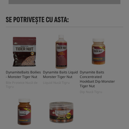
SE POTRIVEȘTE CU ASTA:
DynamiteBaits Boilies
Dynamite Baits Liquid
Dynamite Baits
- Monster Tiger Nut
Monster Tiger Nut
Concentrated
Hookbait Dip Monster
Bile Proteice Nucă de
Liquid Nucă Tigru
Tiger Nut
Tigru
Dip Nucă Tigru