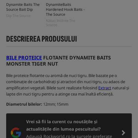
Dynamite Baits The
DynamiteBaits
Source Bait Dip
Hardened Hook Baits -
The Source
Dip The Source
Năluci întărite The
Source
DESCRIEREA PRODUSULUI
BILE PROTEICE
FLOTANTE DYNAMITE BAITS
MONSTER TIGER NUT
Bile proteice flotante cu aromă de nuci tigru. Bile bazate pe o
combinație de carbohidrați și atractori din nuci tigru, cu adaos de
amplificatori vegetali. Bilele sunt realizate folosind
Extract
natural și
lapte din nuci tigru pentru a atinge cea mai înaltă eficiență.
Diametrul bilelor:
12mm; 15mm
Vrei să fii la curent cu noutățile și
actualitățile din lumea pescuitului?
Adaugă Rockworld.ro la sursele preferate