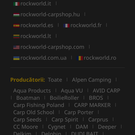
rockworld.it
|
rockworld-carpshop.hu
|
rockworld.es
rockworld.fr
|
|
rockworld.lt
|
rockworld-carpshop.com
|
rockworld.com.ua
rockworld.ro
|
Producătorii:
Toate
Alpen Camping
|
|
Aqua Products
Aqua VU
AVID CARP
|
|
Boatman
BoilieRoller
BROS
|
|
|
|
Carp Fishing Poland
CARP MARKER
|
|
Carp Old School
Carp Porter
|
|
Carp Seeds
Carp Spirit
Carprus
|
|
|
CC Moore
Cygnet
DAM
Deeper
|
|
|
|
Delkim
Delphin
DUDI BAIT
|
|
|