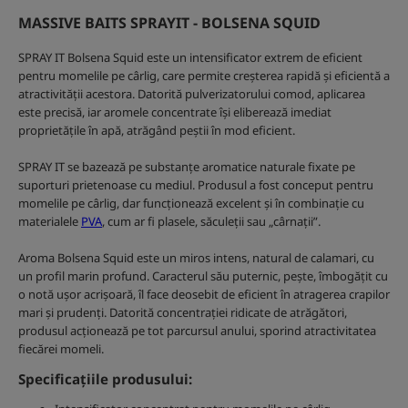
MASSIVE BAITS SPRAYIT - BOLSENA SQUID
SPRAY IT Bolsena Squid este un intensificator extrem de eficient
pentru momelile pe cârlig, care permite creșterea rapidă și eficientă a
atractivității acestora. Datorită pulverizatorului comod, aplicarea
este precisă, iar aromele concentrate își eliberează imediat
proprietățile în apă, atrăgând peștii în mod eficient.
SPRAY IT se bazează pe substanțe aromatice naturale fixate pe
suporturi prietenoase cu mediul. Produsul a fost conceput pentru
momelile pe cârlig, dar funcționează excelent și în combinație cu
materialele
PVA
, cum ar fi plasele, săculeții sau „cârnații”.
Aroma Bolsena Squid este un miros intens, natural de calamari, cu
un profil marin profund. Caracterul său puternic, pește, îmbogățit cu
o notă ușor acrișoară, îl face deosebit de eficient în atragerea crapilor
mari și prudenți. Datorită concentrației ridicate de atrăgători,
produsul acționează pe tot parcursul anului, sporind atractivitatea
fiecărei momeli.
Specificațiile produsului: