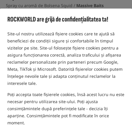
Spray cu aromă de Bolsena Squid /
Massive Baits
5,0
ROCKWORLD are grijă de confidențialitatea ta!
1 opinia | de mai sus 40 oameni a cumparat acest produs
Site-ul nostru utilizează fișiere cookies care te ajută să
Promovare+
beneficiezi de condiții sigure și confortabile în timpul
vizitelor pe site. Site-ul folosește fișiere cookies pentru a
asigura funcționarea corectă, analiza traficului și afișarea
reclamelor personalizate prin parteneri precum Google,
Meta, TikTok și Microsoft. Datorită fișierelor cookies putem
înțelege nevoile tale și adapta conținutul reclamelor la
interesele tale.
Poți accepta toate fișierele cookies, însă acest lucru nu este
necesar pentru utilizarea site-ului. Poți ajusta
consimțămintele după preferințele tale - decizia îți
aparține. Consimțămintele pot fi modificate în orice
moment.