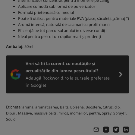
Intensificator concentrat pentru momelile pe cârlig
Aplicare comodă sub formă de pulverizator
Formulă prietenoasă cu mediul
Poate fi utilizat pentru materiale PVA (plase, săculeți, „cârnați”)
Aromă intensă, naturală de calamari cu profil marin
Eficiență pe tot parcursul anului în diverse condiții
Ideal pentru pescuitul crapilor mari și prudenți
Ambalaj:
50ml
Vrei să fii la curent cu noutățile și
actualitățile din lumea pescuitului?
Adaugă Rockworld.ro la sursele preferate
în Google!
Etichetă:
,
,
,
,
,
,
,
aromă
aromatizarea
Baits
Bolsena
Boostere
Citruz
dip
,
,
,
,
,
,
,
,
Dipuri
Massive
massive baits
miros
momelilor
pentru
Spray
SprayIT
Squid