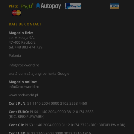
Plăți:
DATE DE CONTACT
Magazin fizic:
str. Mikołaja 9A,
47-400 Racibórz
tel. +48 883 474 729
Polonia
info@rockworld.ro
arată cum să ajungi pe harta Google
Magazin online:
info@rockworld.ro
www.rockworld.pl
Cont PLN:
51 1140 2004 0000 3102 3558 4460
Cont EURO:
PL64 1140 2004 0000 3812 0174 2683
(BIC: BREXPLPWMBK)
Cont GB:
PL63 1140 2004 0000 3112 0174 3723 (BIC: BREXPLPWMBK)
Cont USD:
PL37 1140 2004 0000 3012 1316 1916