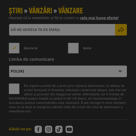
ȘTIRI
»
VÂNZĂRI
»
VÂNZARE
Abonați-vă la newsletter și fiți la curent cu
cele mai bune oferte!
Inscrie-te
Ieșire
Limba de comunicare
Îmi exprim acordul de a primi prin mijloace electronice, la adresa de
e-mail furnizată în formular, informații comerciale despre cele mai noi
oferte și promoții din magazinul online. Informațiile vor fi trimise de
ROCKWORLD Łukasz Pawlik cu sediul în 48-130 Kietrz, str. Kochanowskiego 21.
Acordarea acestui consimțământ este voluntară. Îl pot retrage în orice moment,
ceea ce va duce la ștergerea adresei mele de e-mail din lista de destinatari a
newsletter-ului.
Găsiți-ne pe: