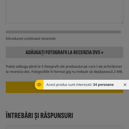
Introduceți conținutul recenziei
ADĂUGAȚI FOTOGRAFII LA RECENZIA DVS »
Puteți adăuga până la 5 fotografii ale produsului pe care l-ați achiziționat
la recenzia dvs. Fotografiile în format jpg nu trebuie să depășească 2 MB.
Acest produs sunt interesati:
34 persoane
ÎNTREBĂRI ȘI RĂSPUNSURI