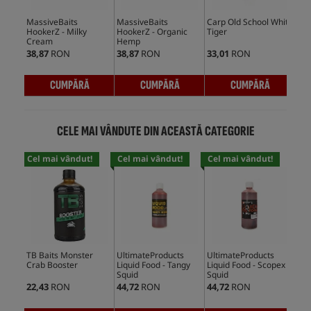
MassiveBaits
MassiveBaits
Carp Old School White
Mas
HookerZ - Milky
HookerZ - Organic
Tiger
- M
Cream
Hemp
38,87
RON
38,87
RON
33,01
RON
38,
CUMPĂRĂ
CUMPĂRĂ
CUMPĂRĂ
CELE MAI VÂNDUTE DIN ACEASTĂ CATEGORIE
Cel mai vândut!
Cel mai vândut!
Cel mai vândut!
Cel
TB Baits Monster
UltimateProducts
UltimateProducts
Mas
Crab Booster
Liquid Food - Tangy
Liquid Food - Scopex
Ami
Squid
Squid
22,43
RON
44,72
RON
44,72
RON
152