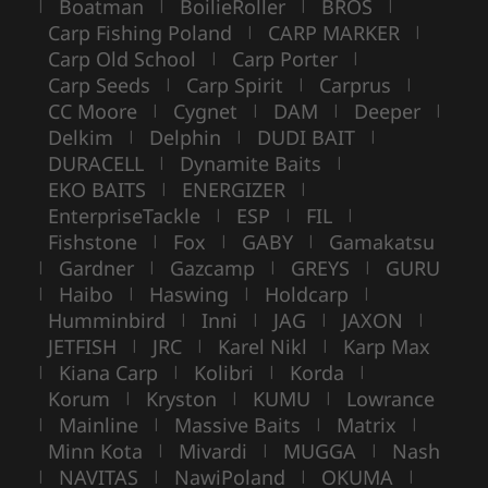
Boatman
BoilieRoller
BROS
|
|
|
|
Carp Fishing Poland
CARP MARKER
|
|
Carp Old School
Carp Porter
|
|
Carp Seeds
Carp Spirit
Carprus
|
|
|
CC Moore
Cygnet
DAM
Deeper
|
|
|
|
Delkim
Delphin
DUDI BAIT
|
|
|
DURACELL
Dynamite Baits
|
|
EKO BAITS
ENERGIZER
|
|
EnterpriseTackle
ESP
FIL
|
|
|
Fishstone
Fox
GABY
Gamakatsu
|
|
|
Gardner
Gazcamp
GREYS
GURU
|
|
|
|
Haibo
Haswing
Holdcarp
|
|
|
|
Humminbird
Inni
JAG
JAXON
|
|
|
|
JETFISH
JRC
Karel Nikl
Karp Max
|
|
|
Kiana Carp
Kolibri
Korda
|
|
|
|
Korum
Kryston
KUMU
Lowrance
|
|
|
Mainline
Massive Baits
Matrix
|
|
|
|
Minn Kota
Mivardi
MUGGA
Nash
|
|
|
NAVITAS
NawiPoland
OKUMA
|
|
|
|