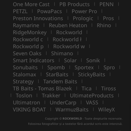
One More Cast
PB Products
PENN
|
|
|
PETZL
PowaPacs
Power Pro
|
|
|
Preston Innovations
Prologic
Pros
|
|
|
Raymarine
Reuben Heaton
Rhino
|
|
|
RidgeMonkey
Rockworld
|
|
Rockworld c
Rockworld ł
|
|
Rockworld p
Rockworld w
|
|
Seven Oaks
Shimano
|
|
Smart Indicators
Solar
Sonik
|
|
|
Sonubaits
Spomb
Sportex
Spro
|
|
|
|
Stalomax
StarBaits
StickyBaits
|
|
|
Strategy
Tandem Baits
|
|
TB Baits - Tomas Blazek
Tica
Tiross
|
|
Toslon
Trakker
UltimateProducts
|
|
|
|
Ultimatron
UnderCarp
VASS
|
|
|
VIKING BOAT
WarmuzBaits
WileyX
|
|
Copyright ©
ROCKWORLD
- Toate drepturile rezervate.
Folosirea fotografiilor și a textelor fără acordul scris este interzisă.