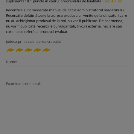
suplimentar 0.1 puncte în cadrul programului de loialitate
Carp-Coins
.
Recenziile sunt moderate manual de către administratorul magazinului.
Recenziile defăimătoare la adresa produsului, venite de la utilizatori care
nu au achiziționat produsul de la noi, nu vor fi publicate. De asemenea,
nu vor fi publicate recenziile cu vulgarități, linkuri externe, neclare sau
care nu se referă la produsul evaluat.
judeca prin evidentierea crapului
Nume:
Examinați conținutul: