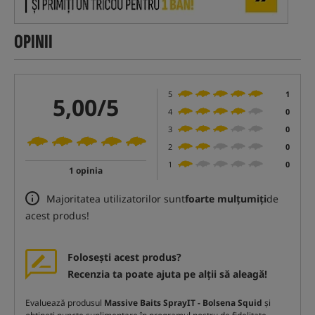
OPINII
5
1
5,00/5
4
0
3
0
2
0
1
0
1 opinia
Majoritatea utilizatorilor sunt
foarte mulțumiți
de
acest produs!
Folosești acest produs?
Recenzia ta poate ajuta pe alții să aleagă!
Evaluează produsul
Massive Baits SprayIT - Bolsena Squid
și