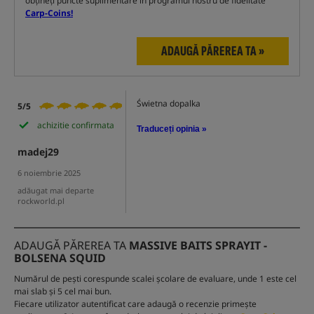
obțineți puncte suplimentare în programul nostru de fidelitate
Carp-Coins!
ADAUGĂ PĂREREA TA »
Świetna dopalka
5/5
achizitie confirmata
Traduceți opinia »
madej29
6 noiembrie 2025
adăugat mai departe
rockworld.pl
ADAUGĂ PĂREREA TA
MASSIVE BAITS SPRAYIT -
BOLSENA SQUID
Numărul de pești corespunde scalei școlare de evaluare, unde 1 este cel
mai slab și 5 cel mai bun.
Fiecare utilizator autentificat care adaugă o recenzie primește