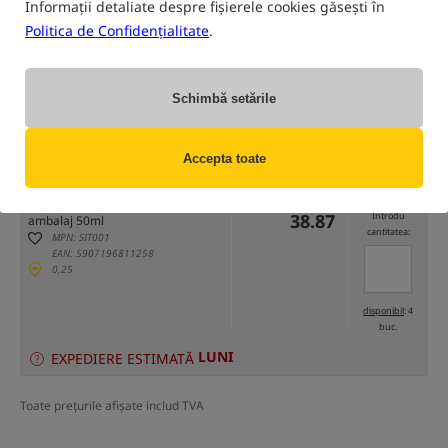
Informații detaliate despre fișierele cookies găsești în
Politica de Confidențialitate
.
Schimbă setările
numai produse din
depozitul nostru
(Unele opțiuni ar putea fi ascunse de metoda de filtrare selectată)
Accepta toate
Opțiune
Cena RON
Cantitate
38.87
Introdu
ambalaj 50ml
cantitatea:
MPN: SIT001
EAN: 5907196811258
0,25
disponibil
: 4
buc.
LUNI
EXPEDIERE ESTIMATĂ
Toate prețurile afișate includ TVA