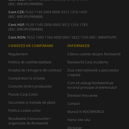
(BIC: BREXPLPWMBK)
Cont CZK:
PL02 1140 2004 0000 3312 1316 1429
(BIC: BREXPLPWMBK)
Cont HUF:
PL39 1140 2004 0000 3012 1316 1783
(BIC: BREXPLPWMBK)
Cont RON:
PL52 1090 1766 0000 0001 5822 1550 (BIC: WBKPPLPP)
CONDIȚII DE CUMPĂRARE
INFORMAȚIE
Regulament
Câteva cuvinte despre Rockworld
Politica de confidențialitate
Rockworld Carp Academy
Dreptul de retragere din contract
Ziua internațională a pescuitului
crapului
Cumpărături la licitație
Cum să adaugi Rockworld pe
Costurile livrării produselor
ecranul principal al telefonului?
Puncte Carp Coins
Întrebări frecvente
Securitate și metode de plată
Contact
Politica cookie-urilor
Muncă în ROCKWORLD
Rezultatele Concursurilor+
Harta site-ului
organizate de Rockworld
Dicţionar